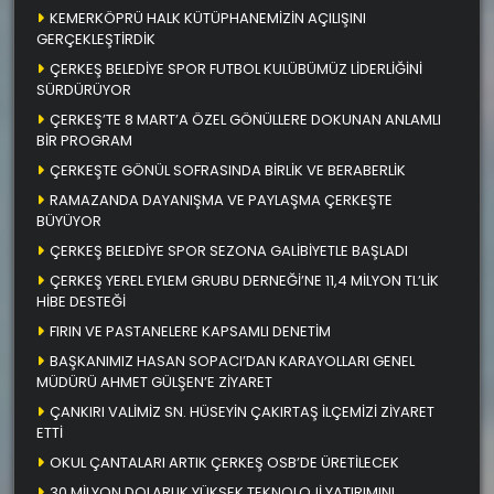
KEMERKÖPRÜ HALK KÜTÜPHANEMİZİN AÇILIŞINI
GERÇEKLEŞTİRDİK
ÇERKEŞ BELEDİYE SPOR FUTBOL KULÜBÜMÜZ LİDERLİĞİNİ
SÜRDÜRÜYOR
ÇERKEŞ’TE 8 MART’A ÖZEL GÖNÜLLERE DOKUNAN ANLAMLI
BİR PROGRAM
ÇERKEŞTE GÖNÜL SOFRASINDA BİRLİK VE BERABERLİK
RAMAZANDA DAYANIŞMA VE PAYLAŞMA ÇERKEŞTE
BÜYÜYOR
ÇERKEŞ BELEDİYE SPOR SEZONA GALİBİYETLE BAŞLADI
ÇERKEŞ YEREL EYLEM GRUBU DERNEĞİ’NE 11,4 MİLYON TL’LİK
HİBE DESTEĞİ
FIRIN VE PASTANELERE KAPSAMLI DENETİM
BAŞKANIMIZ HASAN SOPACI’DAN KARAYOLLARI GENEL
MÜDÜRÜ AHMET GÜLŞEN’E ZİYARET
ÇANKIRI VALİMİZ SN. HÜSEYİN ÇAKIRTAŞ İLÇEMİZİ ZİYARET
ETTİ
OKUL ÇANTALARI ARTIK ÇERKEŞ OSB’DE ÜRETİLECEK
30 MİLYON DOLARLIK YÜKSEK TEKNOLOJİ YATIRIMINI