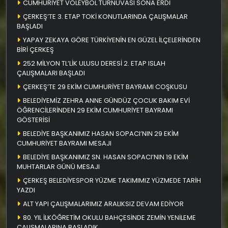
CUMHURİYET VOLEYBOL TURNUVASI SONA ERDİ
ÇERKEŞ’TE 3. ETAP TOKİ KONUTLARINDA ÇALIŞMALAR
BAŞLADI
YAPAY ZEKAYA GÖRE TÜRKİYENİN EN GÜZEL İLÇELERİNDEN
BİRİ ÇERKEŞ
252 MİLYON TL’LİK ULUSU DERESİ 2. ETAP ISLAH
ÇALIŞMALARI BAŞLADI
ÇERKEŞ’TE 29 EKİM CUMHURİYET BAYRAMI COŞKUSU
BELEDİYEMİZ ZEHRA ANNE GÜNDÜZ ÇOCUK BAKIM EVİ
ÖĞRENCİLERİNDEN 29 EKİM CUMHURİYET BAYRAMI
GÖSTERİSİ
BELEDİYE BAŞKANIMIZ HASAN SOPACI’NIN 29 EKİM
CUMHURİYET BAYRAMI MESAJI
BELEDİYE BAŞKANIMIZ SN. HASAN SOPACI’NIN 19 EKİM
MUHTARLAR GÜNÜ MESAJI
ÇERKEŞ BELEDİYESPOR YÜZME TAKIMIMIZ YÜZMEDE TARİH
YAZDI
ALT YAPI ÇALIŞMALARIMIZ ARALIKSIZ DEVAM EDİYOR
80. YIL İLKÖĞRETİM OKULU BAHÇESİNDE ZEMİN YENİLEME
ÇALIŞMALARINA BAŞLADIK