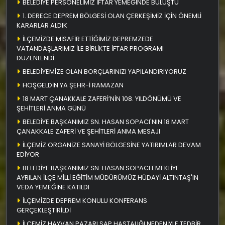
BELEDİYE PERSONELİMİZ İFTAR YEMEĞİNDE BULUŞTU
1. DERECE DEPREM BÖLGESİ OLAN ÇERKEŞİMİZ İÇİN ÖNEMLİ
KARARLAR ALDIK
İLÇEMİZDE MİSAFİR ETTİĞİMİZ DEPREMZEDE
VATANDAŞLARIMIZ İLE BİRLİKTE İFTAR PROGRAMI
DÜZENLENDİ
BELEDİYEMİZE OLAN BORÇLARINIZI YAPILANDIRIYORUZ
HOŞGELDİN YA ŞEHR-İ RAMAZAN
18 MART ÇANAKKALE ZAFERİ’NİN 108. YILDÖNÜMÜ VE
ŞEHİTLERİ ANMA GÜNÜ
BELEDİYE BAŞKANIMIZ SN. HASAN SOPACI'NIN 18 MART
ÇANAKKALE ZAFERİ VE ŞEHİTLERİ ANMA MESAJI
İLÇEMİZ ORGANİZE SANAYİ BÖLGESİNE YATIRIMLAR DEVAM
EDİYOR
BELEDİYE BAŞKANIMIZ SN. HASAN SOPACI EMEKLİYE
AYRILAN İLÇE MİLLİ EĞİTİM MÜDÜRÜMÜZ HÜDAYİ ALTINTAŞ'IN
VEDA YEMEĞİNE KATILDI
İLÇEMİZDE DEPREM KONULU KONFERANS
GERÇEKLEŞTİRİLDİ
İLÇEMİZ HAYVAN PAZARI ŞAP HASTALIĞI NEDENİYLE TEDBİR