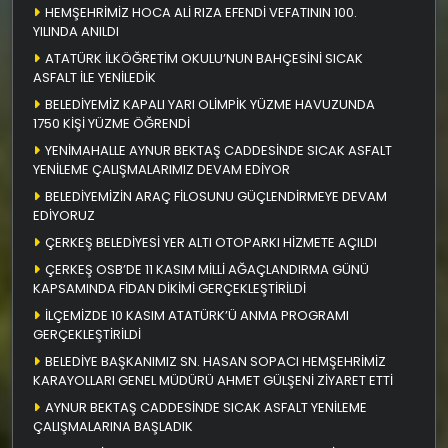
HEMŞEHRİMİZ HOCA ALİ RIZA EFENDİ VEFATININ 100.
YILINDA ANILDI
ATATÜRK İLKÖĞRETİM OKULU’NUN BAHÇESİNİ SICAK
ASFALT İLE YENİLEDİK
BELEDİYEMİZ KAPALI YARI OLİMPİK YÜZME HAVUZUNDA
1750 KİŞİ YÜZME ÖĞRENDİ
YENİMAHALLE AYNUR BEKTAŞ CADDESİNDE SICAK ASFALT
YENİLEME ÇALIŞMALARIMIZ DEVAM EDİYOR
BELEDİYEMİZİN ARAÇ FİLOSUNU GÜÇLENDİRMEYE DEVAM
EDİYORUZ
ÇERKEŞ BELEDİYESİ YER ALTI OTOPARKI HİZMETE AÇILDI
ÇERKEŞ OSB’DE 11 KASIM MİLLİ AĞAÇLANDIRMA GÜNÜ
KAPSAMINDA FİDAN DİKİMİ GERÇEKLEŞTİRİLDİ
İLÇEMİZDE 10 KASIM ATATÜRK’Ü ANMA PROGRAMI
GERÇEKLEŞTİRİLDİ
BELEDİYE BAŞKANIMIZ SN. HASAN SOPACI HEMŞEHRİMİZ
KARAYOLLARI GENEL MÜDÜRÜ AHMET GÜLŞENİ ZİYARET ETTİ
AYNUR BEKTAŞ CADDESİNDE SICAK ASFALT YENİLEME
ÇALIŞMALARINA BAŞLADIK