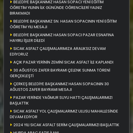
BELEDİYE BAŞKANIMIZ HASAN SOPACI YENİ EĞİTİM
ÖĞRETİM YILININ İLK GÜNÜNDE ÖĞRENCİLERİ YALNIZ
BIRAKMADI
BELEDİYE BAŞKANIMIZ SN. HASAN SOPACININ YENİ EĞİTİM
ÖĞRETİM YILI MESAJI
BELEDİYE BAŞKANIMIZ HASAN SOPACI PAZAR ESNAFINA
HAYIRLI İŞLER DİLEDİ
SICAK ASFALT ÇALIŞMALARIMIZA ARALIKSIZ DEVAM
EDİYORUZ
AÇIK PAZAR YERİNİN ZEMİNİ SICAK ASFALT İLE KAPLANDI
30 AĞUSTOS ZAFER BAYRAMI ÇELENK SUNMA TÖRENİ
GERÇEKLEŞTİ
ÇERKEŞ BELEDİYE BAŞKANIMIZ HASAN SOPACININ 30
AĞUSTOS ZAFER BAYRAMI MESAJI
PAZAR YERİNDE YAĞMUR SUYU HATTI ÇALIŞMALARIMIZI
BAŞLATTIK
SICAK ASFALT YOL ÇALIŞMALARIMIZ ULUSU MAHALLESİNDE
DEVAM EDİYOR
2024 YILI SICAK ASFALT SERİM ÇALIŞMALARIMIZI BAŞLATTIK
HURDA ARAÇ SATIŞ İLANI