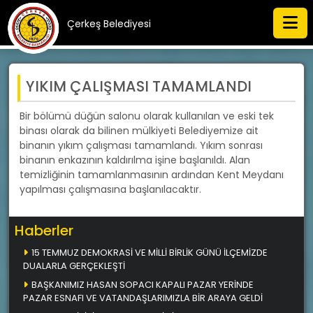
Çerkeş Belediyesi
YIKIM ÇALIŞMASI TAMAMLANDI
Bir bölümü düğün salonu olarak kullanılan ve eski tek
binası olarak da bilinen mülkiyeti Belediyemize ait
binanın yıkım çalışması tamamlandı. Yıkım sonrası
binanın enkazının kaldırılma işine başlanıldı. Alan
temizliğinin tamamlanmasının ardından Kent Meydanı
yapılması çalışmasına başlanılacaktır.
Haberler
15 TEMMUZ DEMOKRASİ VE MİLLİ BİRLİK GÜNÜ İLÇEMİZDE
DUALARLA GERÇEKLEŞTİ
BAŞKANIMIZ HASAN SOPACI KAPALI PAZAR YERİNDE
PAZAR ESNAFI VE VATANDAŞLARIMIZLA BİR ARAYA GELDİ