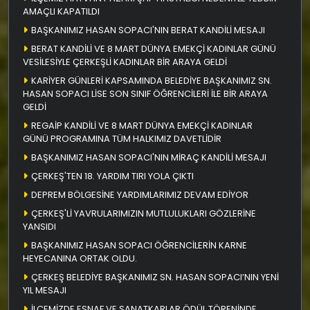
AMAÇLI KAPATILDI
BAŞKANIMIZ HASAN SOPACI'NIN BERAT KANDİLİ MESAJI
BERAT KANDİLİ VE 8 MART DÜNYA EMEKÇİ KADINLAR GÜNÜ
VESİLESİYLE ÇERKEŞLİ KADINLAR BİR ARAYA GELDİ
KARİYER GÜNLERİ KAPSAMINDA BELEDİYE BAŞKANIMIZ SN.
HASAN SOPACI LİSE SON SINIF ÖĞRENCİLERİ İLE BİR ARAYA
GELDİ
REGAİP KANDİLİ VE 8 MART DÜNYA EMEKÇİ KADINLAR
GÜNÜ PROGRAMINA TÜM HALKIMIZ DAVETLİDİR
BAŞKANIMIZ HASAN SOPACI'NIN MİRAÇ KANDİLİ MESAJI
ÇERKEŞ'TEN 18. YARDIM TIRI YOLA ÇIKTI
DEPREM BÖLGESİNE YARDIMLARIMIZ DEVAM EDİYOR
ÇERKEŞ'Lİ YAVRULARIMIZIN MUTLULUKLARI GÖZLERİNE
YANSIDI
BAŞKANIMIZ HASAN SOPACI ÖĞRENCİLERİN KARNE
HEYECANINA ORTAK OLDU.
ÇERKEŞ BELEDİYE BAŞKANIMIZ SN. HASAN SOPACI’NIN YENİ
YIL MESAJI
İLÇEMİZDE ESNAF VE SANATKARLAR ÖDÜL TÖRENİNDE