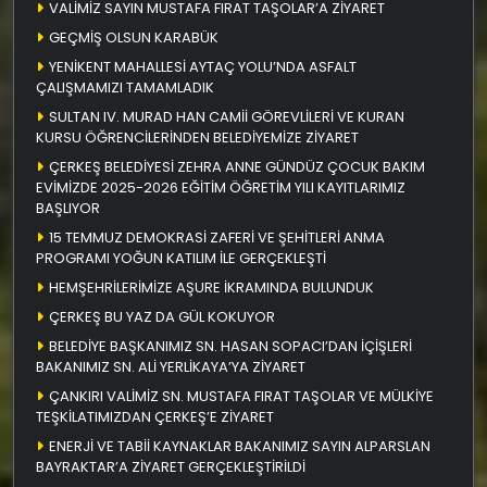
VALİMİZ SAYIN MUSTAFA FIRAT TAŞOLAR’A ZİYARET
GEÇMİŞ OLSUN KARABÜK
YENİKENT MAHALLESİ AYTAÇ YOLU’NDA ASFALT
ÇALIŞMAMIZI TAMAMLADIK
SULTAN IV. MURAD HAN CAMİİ GÖREVLİLERİ VE KURAN
KURSU ÖĞRENCİLERİNDEN BELEDİYEMİZE ZİYARET
ÇERKEŞ BELEDİYESİ ZEHRA ANNE GÜNDÜZ ÇOCUK BAKIM
EVİMİZDE 2025-2026 EĞİTİM ÖĞRETİM YILI KAYITLARIMIZ
BAŞLIYOR
15 TEMMUZ DEMOKRASİ ZAFERİ VE ŞEHİTLERİ ANMA
PROGRAMI YOĞUN KATILIM İLE GERÇEKLEŞTİ
HEMŞEHRİLERİMİZE AŞURE İKRAMINDA BULUNDUK
ÇERKEŞ BU YAZ DA GÜL KOKUYOR
BELEDİYE BAŞKANIMIZ SN. HASAN SOPACI’DAN İÇİŞLERİ
BAKANIMIZ SN. ALİ YERLİKAYA’YA ZİYARET
ÇANKIRI VALİMİZ SN. MUSTAFA FIRAT TAŞOLAR VE MÜLKİYE
TEŞKİLATIMIZDAN ÇERKEŞ’E ZİYARET
ENERJİ VE TABİİ KAYNAKLAR BAKANIMIZ SAYIN ALPARSLAN
BAYRAKTAR’A ZİYARET GERÇEKLEŞTİRİLDİ