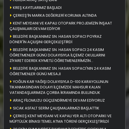
KREŞ KAYITLARIMIZ BAŞLADI
ÇERKEŞ’İN MARKA DEĞERLERİ KORUMA ALTINDA
KENT MEYDANI VE KAPALI OTOPARK PROJEMİZİN İNŞAAT
ÇALIŞMALARI DEVAM EDİYOR
BELEDİYE BAŞKANIMIZ SN. HASAN SOPACI POYRAZ
DÖNER'İN AÇILIŞINI GERÇEKLEŞTİRDİ
BELEDİYE BAŞKANIMIZ SN. HASAN SOPACI 24 KASIM
ÖĞRETMENLER GÜNÜ DOLAYISIYLA İLÇEMİZ OKULLARINI
ZİYARET EDEREK KIYMETLİ ÖĞRETMENLERİMİZİN
ÖĞRETMENLER GÜNÜNÜ KUTLADI
BELEDİYE BAŞKANIMIZ SN. HASAN SOPACI'NIN 24 KASIM
ÖĞRETMENLER GÜNÜ MESAJI
YOĞUN KAR YAĞIŞI DOLAYISIYLA D-100 KARAYOLUNUN
TIKANMASINDAN DOLAYI İLÇEMİZDE MAHSUR KALAN
VATANDAŞLARIMIZA ÇORBA İKRAMINDA BULUNDUK
ARAÇ FİLOMUZU GÜÇLENDİRMEYE DEVAM EDİYORUZ
SICAK ASFALT SERİM ÇALIŞMALARIMIZI BAŞLATTIK
ÇERKEŞ KENT MEYDANI VE KAPALI YER ALTI OTOPARKI VE
MÜFTÜLÜK BİNASI TEMEL ATMA TÖRENİ GERÇEKLEŞTİRİLDİ