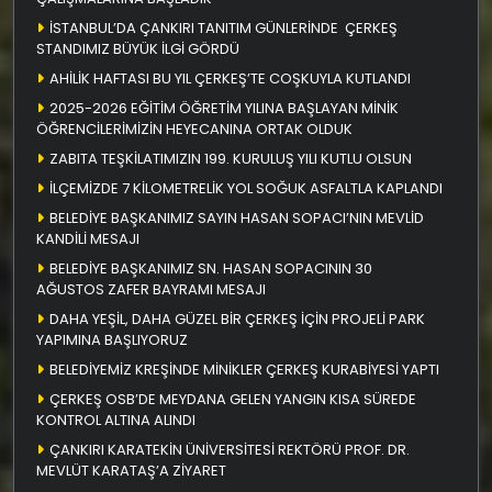
İSTANBUL’DA ÇANKIRI TANITIM GÜNLERİNDE ÇERKEŞ
STANDIMIZ BÜYÜK İLGİ GÖRDÜ
AHİLİK HAFTASI BU YIL ÇERKEŞ’TE COŞKUYLA KUTLANDI
2025-2026 EĞİTİM ÖĞRETİM YILINA BAŞLAYAN MİNİK
ÖĞRENCİLERİMİZİN HEYECANINA ORTAK OLDUK
ZABITA TEŞKİLATIMIZIN 199. KURULUŞ YILI KUTLU OLSUN
İLÇEMİZDE 7 KİLOMETRELİK YOL SOĞUK ASFALTLA KAPLANDI
BELEDİYE BAŞKANIMIZ SAYIN HASAN SOPACI’NIN MEVLİD
KANDİLİ MESAJI
BELEDİYE BAŞKANIMIZ SN. HASAN SOPACININ 30
AĞUSTOS ZAFER BAYRAMI MESAJI
DAHA YEŞİL, DAHA GÜZEL BİR ÇERKEŞ İÇİN PROJELİ PARK
YAPIMINA BAŞLIYORUZ
BELEDİYEMİZ KREŞİNDE MİNİKLER ÇERKEŞ KURABİYESİ YAPTI
ÇERKEŞ OSB’DE MEYDANA GELEN YANGIN KISA SÜREDE
KONTROL ALTINA ALINDI
ÇANKIRI KARATEKİN ÜNİVERSİTESİ REKTÖRÜ PROF. DR.
MEVLÜT KARATAŞ’A ZİYARET