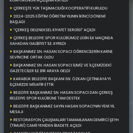
KUAFÖRÜNÜN AÇILIŞINA KATILDI
ÇERKEŞTE YÜK TAŞIMACILIĞI KOOPERATİFİ KURULDU
2024-2025 EĞİTİM ÖĞRETİM YILININ İKİNCİ DÖNEMİ
BAŞLADI
“ÇERKEŞ GELENEKSEL KIYAFET SERGİSİ” AÇILDI
ÇERKEŞ BELEDİYE SPOR KULÜBÜMÜZ LİGİN İLK MAÇINDA
SAHADAN GALİBİYET İLE AYRILDI
BAŞKANIMIZ SN. HASAN SOPACI ÖĞRENCİLERİN KARNE
SEVİNCİNE ORTAK OLDU
BAŞKANIMIZ SN. HASAN SOPACI İLİMİZ VE İLÇEMİZDEKİ
GAZETECİLER İLE BİR ARAYA GELDİ
KARABÜK BELEDİYE BAŞKANI SN. ÖZKAN ÇETİNKAYA’YI
İLÇEMİZDE MİSAFİR ETTİK
BELEDİYE BAŞKANIMIZ SN. HASAN SOPACI DAN ÇERKEŞ
BELEDİYE SPOR KULÜBÜNE TAM DESTEK
BELEDİYE BAŞKANIMIZ SAYIN HASAN SOPACI’NIN YENİ YIL
MESAJI
RESTORASYON ÇALIŞMALARI TAMAMLANAN DEMİRCİ ŞEYH
(TİMURİ) CAMİİ YENİDEN İBADETE AÇILDI