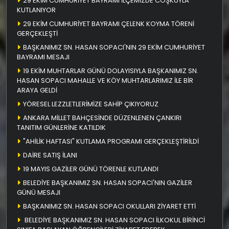
29 EKİM CUMHURİYET BAYRAMI İLÇEMİZDE COŞKUYLA
KUTLANIYOR
29 EKİM CUMHURİYET BAYRAMI ÇELENK KOYMA TÖRENİ
GERÇEKLEŞTİ
BAŞKANIMIZ SN. HASAN SOPACI'NIN 29 EKİM CUMHURİYET
BAYRAMI MESAJI
19 EKİM MUHTARLAR GÜNÜ DOLAYISIYLA BAŞKANIMIZ SN.
HASAN SOPACI MAHALLE VE KÖY MUHTARLARIMIZ İLE BİR
ARAYA GELDİ
YÖRESEL LEZZLETLERİMİZE SAHİP ÇIKIYORUZ
ANKARA MİLLET BAHÇESİNDE DÜZENLENEN ÇANKIRI
TANITIM GÜNLERİNE KATILDIK
"AHİLİK HAFTASI" KUTLAMA PROGRAMI GERÇEKLEŞTİRİLDİ
DAİRE SATIŞ İLANI
19 MAYIS GAZİLER GÜNÜ TÖRENLE KUTLANDI
BELEDİYE BAŞKANIMIZ SN. HASAN SOPACI'NIN GAZİLER
GÜNÜ MESAJI
BAŞKANIMIZ SN. HASAN SOPACI OKULLARI ZİYARET ETTİ
BELEDİYE BAŞKANIMIZ SN. HASAN SOPACI İLKOKUL BİRİNCİ