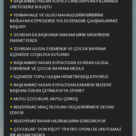
BAŞKANIMIZ HASAN SOPACI CANLI HAYVAN PAZARINDA
ÜRETİCİLERLE BULUŞTU
YENİMAHALLE VE ULUSU MAHALLELERİNİ BİRBİRİNE
BAĞLAYAN KÖPRÜLERDE YOL DÜZENLEME ÇALIŞMALARIMIZ
BAŞLADI
23 NİSAN DA BAŞKANLIK MAKAMI MİNİK MİSAFİRLERE
EMANET EDİLDİ
23 NİSAN ULUSAL EGEMENLİK VE ÇOCUK BAYRAMI
İLÇEMİZDE COŞKUYLA KUTLANDI
BAŞKANIMIZ HASAN SOPACI’DAN 23 NİSAN ULUSAL
EGEMENLİK VE ÇOCUK BAYRAMI MESAJI
İLÇEMİZDE TOPLU ULAŞIM HİZMETİNİ BAŞLATIYORUZ
BAŞKANIMIZ HASAN SOPACI’DAN KARABÜK BELEDİYE
BAŞKANI ÖZKAN ÇETİNKAYA’YA ZİYARET
MUTLU ÇOCUKLAR, MUTLU ÇERKEŞ
BELEDİYEMİZ ARAÇ FİLOSUNU GÜÇLENDİRMEYE DEVAM
EDİYOR
BELEDİYEMİZ BAHAR HAZIRLIKLARINI SÜRDÜRÜYOR
ÇOCUKLAR “ DON KİŞOT” TİYATRO OYUNU İLE UNUTULMAZ
BİR AKŞAM YAŞADI