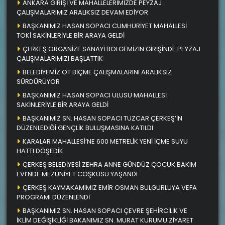
ANKARA GİRİŞİ VE MAHALLELERİMİZDE PEYZAJ
ÇALIŞMALARIMIZ ARALIKSIZ DEVAM EDİYOR
BAŞKANIMIZ HASAN SOPACI CUMHURİYET MAHALLESİ
TOKİ SAKİNLERİYLE BİR ARAYA GELDİ
ÇERKEŞ ORGANİZE SANAYİ BÖLGEMİZİN GİRİŞİNDE PEYZAJ
ÇALIŞMALARIMIZI BAŞLATTIK
BELEDİYEMİZ OT BİÇME ÇALIŞMALARINI ARALIKSIZ
SÜRDÜRÜYOR
BAŞKANIMIZ HASAN SOPACI ULUSU MAHALLESİ
SAKİNLERİYLE BİR ARAYA GELDİ
BAŞKANIMIZ SN. HASAN SOPACI TUZCAR ÇERKEŞ’İN
DÜZENLEDİĞİ GENÇLİK BULUŞMASINA KATILDI
KARALAR MAHALLESİ’NE 600 METRELİK YENİ İÇME SUYU
HATTI DÖŞEDİK
ÇERKEŞ BELEDİYESİ ZEHRA ANNE GÜNDÜZ ÇOCUK BAKIM
EVİ’NDE MEZUNİYET COŞKUSU YAŞANDI
ÇERKEŞ KAYMAKAMIMIZ EMİR OSMAN BULGURLUYA VEFA
PROGRAMI DÜZENLENDİ
BAŞKANIMIZ SN. HASAN SOPACI ÇEVRE ŞEHİRCİLİK VE
İKLİM DEĞİŞİKLİĞİ BAKANIMIZ SN. MURAT KURUMU ZİYARET