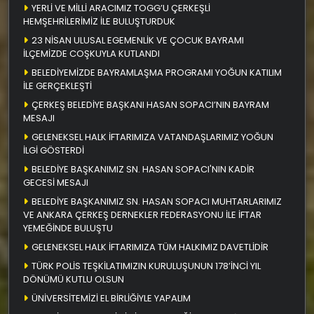
YERLİ VE MİLLİ ARACIMIZ TOGG’U ÇERKEŞLİ
HEMŞEHRİLERİMİZ İLE BULUŞTURDUK
23 NİSAN ULUSAL EGEMENLİK VE ÇOCUK BAYRAMI
İLÇEMİZDE COŞKUYLA KUTLANDI
BELEDİYEMİZDE BAYRAMLAŞMA PROGRAMI YOĞUN KATILIM
İLE GERÇEKLEŞTİ
ÇERKEŞ BELEDİYE BAŞKANI HASAN SOPACI’NIN BAYRAM
MESAJI
GELENEKSEL HALK İFTARIMIZA VATANDAŞLARIMIZ YOĞUN
İLGİ GÖSTERDİ
BELEDİYE BAŞKANIMIZ SN. HASAN SOPACI'NIN KADİR
GECESİ MESAJI
BELEDİYE BAŞKANIMIZ SN. HASAN SOPACI MUHTARLARIMIZ
VE ANKARA ÇERKEŞ DERNEKLER FEDERASYONU İLE İFTAR
YEMEĞİNDE BULUŞTU
GELENEKSEL HALK İFTARIMIZA TÜM HALKIMIZ DAVETLİDİR
TÜRK POLİS TEŞKİLATIMIZIN KURULUŞUNUN 178’İNCİ YIL
DÖNÜMÜ KUTLU OLSUN
ÜNİVERSİTEMİZİ EL BİRLİĞİYLE YAPALIM