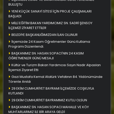
BULUŞTU
YENİ KÜÇÜK SANAYİ SİTESİ İÇİN PROJE ÇALIŞMALARI
BAŞLADI
MİLLİ EĞİTİM BAKAN YARDIMCIMIZ SN. SADRİ ŞENSOY
İLÇEMİZİ ZİYARET ETTİLER
BELEDİYE BAŞKANLIĞIMIZDAN İLAN OLUNUR
İlçemizde 24 Kasım Öğretmenler Günü Kutlama
Programı Düzenlendi.
BAŞKANIMIZ SN. HASAN SOPACI'NIN 24 KASIM
ÖĞRETMENLER GÜNÜ MESAJI
Kültür ve Turizm Bakan Yardımcısı Sayın Nadir Alpaslan
İlçemizi Ziyaret Etti
Gazi Mustafa Kemal Atatürk Vefatının 84. Yıldönümünde
Törenle Anıldı
29 EKİM CUMHURİYET BAYRAMI İLÇEMİZDE COŞKUYLA
KUTLANDI
29 EKİM CUMHURİYET BAYRAMIMIZ KUTLU OLSUN
BAŞKANIMIZ SN. HASAN SOPACI MAHALLE VE KÖY
MUHTARLARIMIZ İLE BİR ARAYA GELDİ