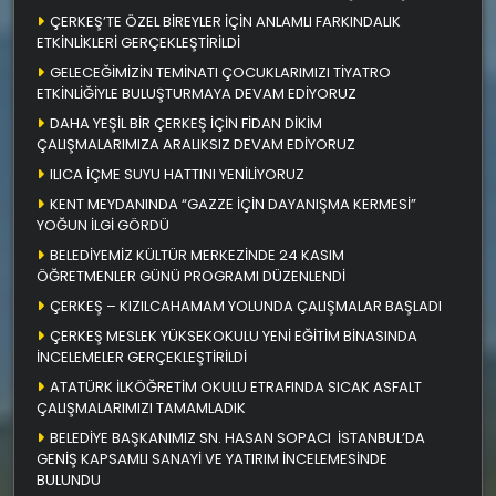
ÇERKEŞ’TE ÖZEL BİREYLER İÇİN ANLAMLI FARKINDALIK
ETKİNLİKLERİ GERÇEKLEŞTİRİLDİ
GELECEĞİMİZİN TEMİNATI ÇOCUKLARIMIZI TİYATRO
ETKİNLİĞİYLE BULUŞTURMAYA DEVAM EDİYORUZ
DAHA YEŞİL BİR ÇERKEŞ İÇİN FİDAN DİKİM
ÇALIŞMALARIMIZA ARALIKSIZ DEVAM EDİYORUZ
ILICA İÇME SUYU HATTINI YENİLİYORUZ
KENT MEYDANINDA “GAZZE İÇİN DAYANIŞMA KERMESİ”
YOĞUN İLGİ GÖRDÜ
BELEDİYEMİZ KÜLTÜR MERKEZİNDE 24 KASIM
ÖĞRETMENLER GÜNÜ PROGRAMI DÜZENLENDİ
ÇERKEŞ – KIZILCAHAMAM YOLUNDA ÇALIŞMALAR BAŞLADI
ÇERKEŞ MESLEK YÜKSEKOKULU YENİ EĞİTİM BİNASINDA
İNCELEMELER GERÇEKLEŞTİRİLDİ
ATATÜRK İLKÖĞRETİM OKULU ETRAFINDA SICAK ASFALT
ÇALIŞMALARIMIZI TAMAMLADIK
BELEDİYE BAŞKANIMIZ SN. HASAN SOPACI İSTANBUL’DA
GENİŞ KAPSAMLI SANAYİ VE YATIRIM İNCELEMESİNDE
BULUNDU