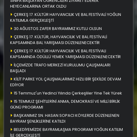
SINIFA BAŞLAYAN ÖĞRENCİLERİ ZİYARET EDEREK
HEYECANLARINA ORTAK OLDU
ÇERKEŞ 17. KÜLTÜR HAYVANCILIK VE BAL FESTİVALİ YOĞUN
KATILIMLA GERÇEKLEŞTİ
30 AĞUSTOS ZAFER BAYRAMIMIZ KUTLU OLSUN
ÇERKEŞ 17. KÜLTÜR, HAYVANCILIK VE BAL FESTİVALİ
KAPSAMINDA BAL YARIŞMASI DÜZENLENECEKTİR
ÇERKEŞ 17. KÜLTÜR HAYVANCILIK VE BAL FESTİVALI
KAPSAMINDA ÖDÜLLÜ YEMEK YARIŞMASI DÜZENLENECEKTİR
İLÇEMİZDE TRAFO MERKEZİ KURULUMU ÇALIŞMALARI
BAŞLADI
KİLİT PARKE YOL ÇALIŞMALARIMIZ HIZLI BİR ŞEKİLDE DEVAM
EDİYOR
15 Temmuz'un Yedinci Yılında Çerkeşliler Yine Tek Yürek
15 TEMMUZ ŞEHİTLERİNİ ANMA, DEMOKRASİ VE MİLLİ BİRLİK
GÜNÜ PROGRAMI
BAŞKANIMIZ SN. HASAN SOPACI KÖYLERDE DÜZENLENEN
BAYRAM ŞENLİKLERİNE KATILDI
BELEDİYEMİZDE BAYRAMLAŞMA PROGRAMI YOĞUN KATILIM
İLE GERÇEKLEŞTİ