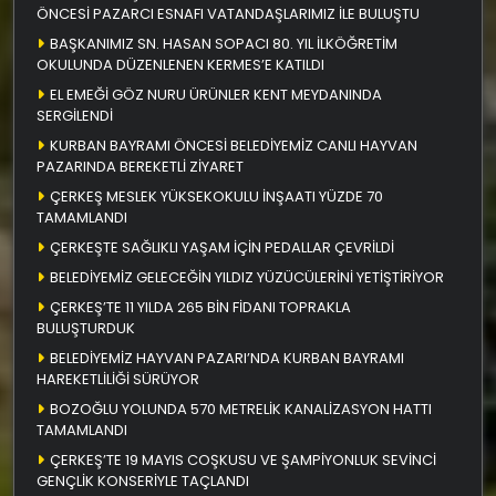
ÖNCESİ PAZARCI ESNAFI VATANDAŞLARIMIZ İLE BULUŞTU
BAŞKANIMIZ SN. HASAN SOPACI 80. YIL İLKÖĞRETİM
OKULUNDA DÜZENLENEN KERMES’E KATILDI
EL EMEĞİ GÖZ NURU ÜRÜNLER KENT MEYDANINDA
SERGİLENDİ
KURBAN BAYRAMI ÖNCESİ BELEDİYEMİZ CANLI HAYVAN
PAZARINDA BEREKETLİ ZİYARET
ÇERKEŞ MESLEK YÜKSEKOKULU İNŞAATI YÜZDE 70
TAMAMLANDI
ÇERKEŞTE SAĞLIKLI YAŞAM İÇİN PEDALLAR ÇEVRİLDİ
BELEDİYEMİZ GELECEĞİN YILDIZ YÜZÜCÜLERİNİ YETİŞTİRİYOR
ÇERKEŞ’TE 11 YILDA 265 BİN FİDANI TOPRAKLA
BULUŞTURDUK
BELEDİYEMİZ HAYVAN PAZARI’NDA KURBAN BAYRAMI
HAREKETLİLİĞİ SÜRÜYOR
BOZOĞLU YOLUNDA 570 METRELİK KANALİZASYON HATTI
TAMAMLANDI
ÇERKEŞ’TE 19 MAYIS COŞKUSU VE ŞAMPİYONLUK SEVİNCİ
GENÇLİK KONSERİYLE TAÇLANDI