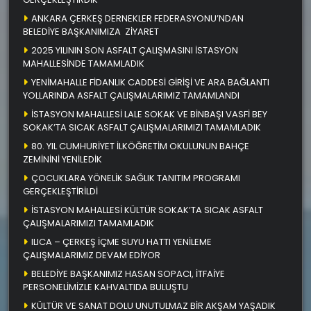
ANKARA ÇERKEŞ DERNEKLER FEDERASYONU’NDAN
BELEDİYE BAŞKANIMIZA ZİYARET
2025 YILININ SON ASFALT ÇALIŞMASINI İSTASYON
MAHALLESİNDE TAMAMLADIK
YENİMAHALLE FİDANLIK CADDESİ GİRİŞİ VE ARA BAĞLANTI
YOLLARINDA ASFALT ÇALIŞMALARIMIZ TAMAMLANDI
İSTASYON MAHALLESİ LALE SOKAK VE BİNBAŞI VASFİ BEY
SOKAK’TA SICAK ASFALT ÇALIŞMALARIMIZI TAMAMLADIK
80. YIL CUMHURİYET İLKÖĞRETİM OKULUNUN BAHÇE
ZEMİNİNİ YENİLEDİK
ÇOCUKLARA YÖNELİK SAĞLIK TANITIM PROGRAMI
GERÇEKLEŞTİRİLDİ
İSTASYON MAHALLESİ KÜLTÜR SOKAK’TA SICAK ASFALT
ÇALIŞMALARIMIZI TAMAMLADIK
ILICA – ÇERKEŞ İÇME SUYU HATTI YENİLEME
ÇALIŞMALARIMIZ DEVAM EDİYOR
BELEDİYE BAŞKANIMIZ HASAN SOPACI, İTFAİYE
PERSONELİMİZLE KAHVALTIDA BULUŞTU
KÜLTÜR VE SANAT DOLU UNUTULMAZ BİR AKŞAM YAŞADIK