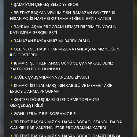
ŞAMPİYON ÇERKEŞ BELEDİYE SPOR
BELEDİYE BAŞKAN VEKİLİMİZ SN. RAMAZAN GÖKTEPE 10
NİSAN POLİS HAFTASI KUTLAMA ETKİNLİKLERİNE KATILDI
BAYRAMLAŞMA PROGRAMI HEMŞEHRİLERİMİZİN YOĞUN
KATILIMIYLA GERÇEKLEŞTİ
RAMAZAN BAYRAMIMIZ MÜBAREK OLSUN
GELENEKSEL HALK İFTARIMIZA VATANDAŞLARIMIZ YOĞUN
İLGİ GÖSTERDİ
18 MART ŞEHİTLERİ ANMA GÜNÜ VE ÇANAKKALE DENİZ
ZAFERİ’NİN 110. YILDÖNÜMÜ
SAĞLIK ÇALIŞANLARINA ANLAMLI ZİYARET
12 MART İSTİKLAL MARŞI’NIN KABULÜ VE MEHMET AKİF
ERSOY’U ANMA PROGRAMI
KENTSEL DÖNÜŞÜM BİLGİLENDİRME TOPLANTISI
GERÇEKLEŞTİRİLDİ
GÖNÜLLERİMİZ BİR, SOFRAMIZ BİR
BELEDİYE BAŞKANIMIZ SN. HASAN SOPACI İSTANBULDA’DA
ÇANKIRILILAR VAKFI’NIN İFTAR PROGRAMINA KATILDI
BELEDİYE BAŞKANIMIZ SN. HASAN SOPACI 8 MART DÜNYA