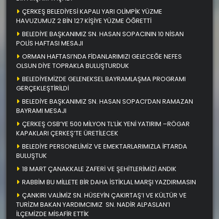
ÇERKEŞ BELEDİYESİ KAPALI YARI OLİMPİK YÜZME
HAVUZUMUZ 2 BİN 127 KİŞİYE YÜZME ÖĞRETTİ
BELEDİYE BAŞKANIMIZ SN. HASAN SOPACININ 10 NİSAN
POLİS HAFTASI MESAJI
ORMAN HAFTASI’NDA FİDANLARIMIZI GELECEĞE NEFES
OLSUN DİYE TOPRAKLA BULUŞTURDUK
BELEDİYEMİZDE GELENEKSEL BAYRAMLAŞMA PROGRAMI
GERÇEKLEŞTİRİLDİ
BELEDİYE BAŞKANIMIZ SN. HASAN SOPACI’DAN RAMAZAN
BAYRAMI MESAJI
ÇERKEŞ OSB’YE 500 MİLYON TL’LİK YENİ YATIRIM –RÖGAR
KAPAKLARI ÇERKEŞ’TE ÜRETİLECEK
BELEDİYE PERSONELİMİZ VE EMEKTARLARIMIZLA İFTARDA
BULUŞTUK
18 MART ÇANAKKALE ZAFERİ VE ŞEHİTLERİMİZİ ANDIK
RABBİM BU MİLLETE BİR DAHA İSTİKLAL MARŞI YAZDIRMASIN
ÇANKIRI VALİMİZ SN. HÜSEYİN ÇAKIRTAŞ’I VE KÜLTÜR VE
TURİZM BAKAN YARDIMCIMIZ SN. NADİR ALPASLAN’I
İLÇEMİZDE MİSAFİR ETTİK