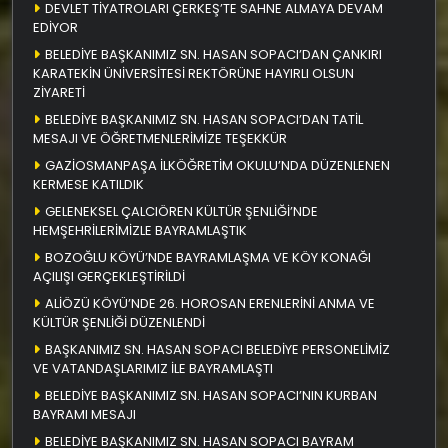
DEVLET TİYATROLARI ÇERKEŞ’TE SAHNE ALMAYA DEVAM
EDİYOR
BELEDİYE BAŞKANIMIZ SN. HASAN SOPACI’DAN ÇANKIRI
KARATEKİN ÜNİVERSİTESİ REKTÖRÜNE HAYIRLI OLSUN
ZİYARETİ
BELEDİYE BAŞKANIMIZ SN. HASAN SOPACI’DAN TATİL
MESAJI VE ÖĞRETMENLERİMİZE TEŞEKKÜR
GAZİOSMANPAŞA İLKÖĞRETİM OKULU’NDA DÜZENLENEN
KERMESE KATILDIK
GELENEKSEL ÇALCIÖREN KÜLTÜR ŞENLİĞİ’NDE
HEMŞEHRİLERİMİZLE BAYRAMLAŞTIK
BOZOĞLU KÖYÜ’NDE BAYRAMLAŞMA VE KÖY KONAĞI
AÇILIŞI GERÇEKLEŞTİRİLDİ
ALİÖZÜ KÖYÜ’NDE 26. HOROSAN ERENLERİNİ ANMA VE
KÜLTÜR ŞENLİĞİ DÜZENLENDİ
BAŞKANIMIZ SN. HASAN SOPACI BELEDİYE PERSONELİMİZ
VE VATANDAŞLARIMIZ İLE BAYRAMLAŞTI
BELEDİYE BAŞKANIMIZ SN. HASAN SOPACI’NIN KURBAN
BAYRAMI MESAJI
BELEDİYE BAŞKANIMIZ SN. HASAN SOPACI BAYRAM