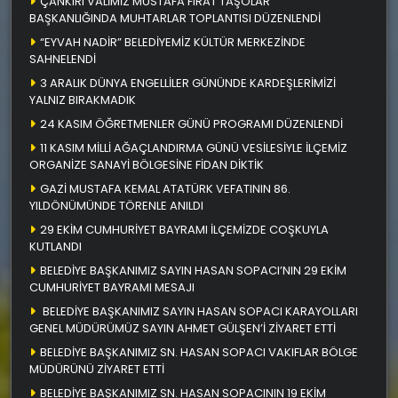
ÇANKIRI VALİMİZ MUSTAFA FIRAT TAŞOLAR
BAŞKANLIĞINDA MUHTARLAR TOPLANTISI DÜZENLENDİ
“EYVAH NADİR” BELEDİYEMİZ KÜLTÜR MERKEZİNDE
SAHNELENDİ
3 ARALIK DÜNYA ENGELLİLER GÜNÜNDE KARDEŞLERİMİZİ
YALNIZ BIRAKMADIK
24 KASIM ÖĞRETMENLER GÜNÜ PROGRAMI DÜZENLENDİ
11 KASIM MİLLİ AĞAÇLANDIRMA GÜNÜ VESİLESİYLE İLÇEMİZ
ORGANİZE SANAYİ BÖLGESİNE FİDAN DİKTİK
GAZİ MUSTAFA KEMAL ATATÜRK VEFATININ 86.
YILDÖNÜMÜNDE TÖRENLE ANILDI
29 EKİM CUMHURİYET BAYRAMI İLÇEMİZDE COŞKUYLA
KUTLANDI
BELEDİYE BAŞKANIMIZ SAYIN HASAN SOPACI’NIN 29 EKİM
CUMHURİYET BAYRAMI MESAJI
BELEDİYE BAŞKANIMIZ SAYIN HASAN SOPACI KARAYOLLARI
GENEL MÜDÜRÜMÜZ SAYIN AHMET GÜLŞEN’İ ZİYARET ETTİ
BELEDİYE BAŞKANIMIZ SN. HASAN SOPACI VAKIFLAR BÖLGE
MÜDÜRÜNÜ ZİYARET ETTİ
BELEDİYE BAŞKANIMIZ SN. HASAN SOPACININ 19 EKİM