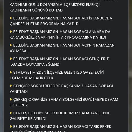
KADINLAR GÜNÜ DOLAYISIYLA İLÇEMİZDEKİ EMEKÇİ
KADINLARIN GÜNÜNÜ KUTLADI
BELEDİYE BAŞKANIMIZ SN. HASAN SOPACI İSTANBUL’DA
ÇANDEF’İN İFTAR PROGRAMINA KATILDI
BELEDİYE BAŞKANIMIZ SN. HASAN SOPACI ANKARA’DA
KARABÜKLÜLER VAKFI’NIN İFTAR PROGRAMINA KATILDI
BELEDİYE BAŞKANIMIZ SN. HASAN SOPACI’NIN RAMAZAN
AYI MESAJI
BELEDİYE BAŞKANIMIZ SN. HASAN SOPACI GENÇLERLE
ILGAZDA DOYASIYA EĞLENDİ
81 VİLAYETİMİZDEN İLÇEMİZE GELEN 120 GAZETECİYİ
İLÇEMİZDE MİSAFİR ETTİK
GENÇLER SORDU BELEDİYE BAŞKANIMIZ HASAN SOPACI
YANITLADI
ÇERKEŞ ORGANİZE SANAYİ BÖLGEMİZİ BÜYÜTMEYE DEVAM
EDİYORUZ
ÇERKEŞ BELEDİYE SPOR KULÜBÜMÜZ SAHADAN 1-0’LIK
GALİBİYET İLE AYRILDI
BELEDİYE BAŞKANIMIZ SN. HASAN SOPACI TARIK ERKEK