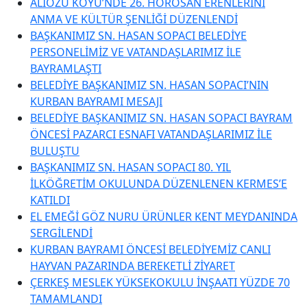
ALİÖZÜ KÖYÜ’NDE 26. HOROSAN ERENLERİNİ
ANMA VE KÜLTÜR ŞENLİĞİ DÜZENLENDİ
BAŞKANIMIZ SN. HASAN SOPACI BELEDİYE
PERSONELİMİZ VE VATANDAŞLARIMIZ İLE
BAYRAMLAŞTI
BELEDİYE BAŞKANIMIZ SN. HASAN SOPACI’NIN
KURBAN BAYRAMI MESAJI
BELEDİYE BAŞKANIMIZ SN. HASAN SOPACI BAYRAM
ÖNCESİ PAZARCI ESNAFI VATANDAŞLARIMIZ İLE
BULUŞTU
BAŞKANIMIZ SN. HASAN SOPACI 80. YIL
İLKÖĞRETİM OKULUNDA DÜZENLENEN KERMES’E
KATILDI
EL EMEĞİ GÖZ NURU ÜRÜNLER KENT MEYDANINDA
SERGİLENDİ
KURBAN BAYRAMI ÖNCESİ BELEDİYEMİZ CANLI
HAYVAN PAZARINDA BEREKETLİ ZİYARET
ÇERKEŞ MESLEK YÜKSEKOKULU İNŞAATI YÜZDE 70
TAMAMLANDI