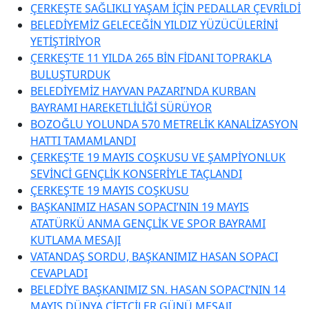
ÇERKEŞTE SAĞLIKLI YAŞAM İÇİN PEDALLAR ÇEVRİLDİ
BELEDİYEMİZ GELECEĞİN YILDIZ YÜZÜCÜLERİNİ
YETİŞTİRİYOR
ÇERKEŞ’TE 11 YILDA 265 BİN FİDANI TOPRAKLA
BULUŞTURDUK
BELEDİYEMİZ HAYVAN PAZARI’NDA KURBAN
BAYRAMI HAREKETLİLİĞİ SÜRÜYOR
BOZOĞLU YOLUNDA 570 METRELİK KANALİZASYON
HATTI TAMAMLANDI
ÇERKEŞ’TE 19 MAYIS COŞKUSU VE ŞAMPİYONLUK
SEVİNCİ GENÇLİK KONSERİYLE TAÇLANDI
ÇERKEŞ’TE 19 MAYIS COŞKUSU
BAŞKANIMIZ HASAN SOPACI’NIN 19 MAYIS
ATATÜRKÜ ANMA GENÇLİK VE SPOR BAYRAMI
KUTLAMA MESAJI
VATANDAŞ SORDU, BAŞKANIMIZ HASAN SOPACI
CEVAPLADI
BELEDİYE BAŞKANIMIZ SN. HASAN SOPACI’NIN 14
MAYIS DÜNYA ÇİFTÇİLER GÜNÜ MESAJI