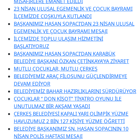
MİSAFİRLERE EMANET EDİLDİ
23 NİSAN ULUSAL EGEMENLİK VE ÇOCUK BAYRAMI
İLÇEMİZDE COŞKUYLA KUTLANDI
BAŞKANIMIZ HASAN SOPACI’DAN 23 NİSAN ULUSAL
EGEMENLİK VE ÇOCUK BAYRAMI MESAJI
İLÇEMİZDE TOPLU ULAŞIM HİZMETİNİ
BAŞLATIYORUZ
BAŞKANIMIZ HASAN SOPACI’DAN KARABÜK
BELEDİYE BAŞKANI ÖZKAN ÇETİNKAYA’YA ZİYARET
MUTLU ÇOCUKLAR, MUTLU ÇERKEŞ
BELEDİYEMİZ ARAÇ FİLOSUNU GÜÇLENDİRMEYE
DEVAM EDİYOR
BELEDİYEMİZ BAHAR HAZIRLIKLARINI SÜRDÜRÜYOR
ÇOCUKLAR “ DON KİŞOT” TİYATRO OYUNU İLE
UNUTULMAZ BİR AKŞAM YAŞADI
ÇERKEŞ BELEDİYESİ KAPALI YARI OLİMPİK YÜZME
HAVUZUMUZ 2 BİN 127 KİŞİYE YÜZME ÖĞRETTİ
BELEDİYE BAŞKANIMIZ SN. HASAN SOPACININ 10
NİSAN POLİS HAFTASI MESAJI