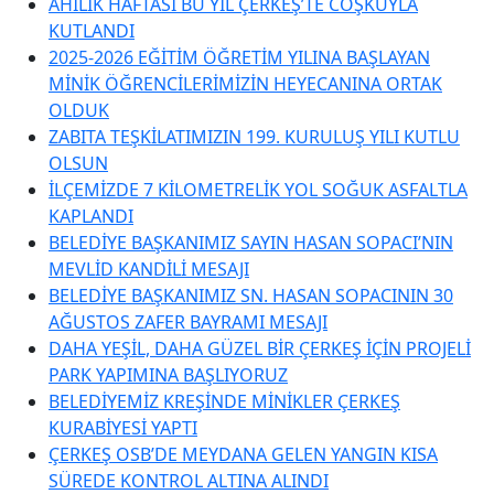
AHİLİK HAFTASI BU YIL ÇERKEŞ’TE COŞKUYLA
KUTLANDI
2025-2026 EĞİTİM ÖĞRETİM YILINA BAŞLAYAN
MİNİK ÖĞRENCİLERİMİZİN HEYECANINA ORTAK
OLDUK
ZABITA TEŞKİLATIMIZIN 199. KURULUŞ YILI KUTLU
OLSUN
İLÇEMİZDE 7 KİLOMETRELİK YOL SOĞUK ASFALTLA
KAPLANDI
BELEDİYE BAŞKANIMIZ SAYIN HASAN SOPACI’NIN
MEVLİD KANDİLİ MESAJI
BELEDİYE BAŞKANIMIZ SN. HASAN SOPACININ 30
AĞUSTOS ZAFER BAYRAMI MESAJI
DAHA YEŞİL, DAHA GÜZEL BİR ÇERKEŞ İÇİN PROJELİ
PARK YAPIMINA BAŞLIYORUZ
BELEDİYEMİZ KREŞİNDE MİNİKLER ÇERKEŞ
KURABİYESİ YAPTI
ÇERKEŞ OSB’DE MEYDANA GELEN YANGIN KISA
SÜREDE KONTROL ALTINA ALINDI