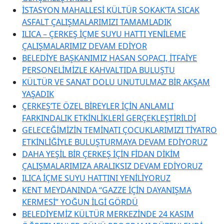
İSTASYON MAHALLESİ KÜLTÜR SOKAK’TA SICAK
ASFALT ÇALIŞMALARIMIZI TAMAMLADIK
ILICA – ÇERKEŞ İÇME SUYU HATTI YENİLEME
ÇALIŞMALARIMIZ DEVAM EDİYOR
BELEDİYE BAŞKANIMIZ HASAN SOPACI, İTFAİYE
PERSONELİMİZLE KAHVALTIDA BULUŞTU
KÜLTÜR VE SANAT DOLU UNUTULMAZ BİR AKŞAM
YAŞADIK
ÇERKEŞ’TE ÖZEL BİREYLER İÇİN ANLAMLI
FARKINDALIK ETKİNLİKLERİ GERÇEKLEŞTİRİLDİ
GELECEĞİMİZİN TEMİNATI ÇOCUKLARIMIZI TİYATRO
ETKİNLİĞİYLE BULUŞTURMAYA DEVAM EDİYORUZ
DAHA YEŞİL BİR ÇERKEŞ İÇİN FİDAN DİKİM
ÇALIŞMALARIMIZA ARALIKSIZ DEVAM EDİYORUZ
ILICA İÇME SUYU HATTINI YENİLİYORUZ
KENT MEYDANINDA “GAZZE İÇİN DAYANIŞMA
KERMESİ” YOĞUN İLGİ GÖRDÜ
BELEDİYEMİZ KÜLTÜR MERKEZİNDE 24 KASIM