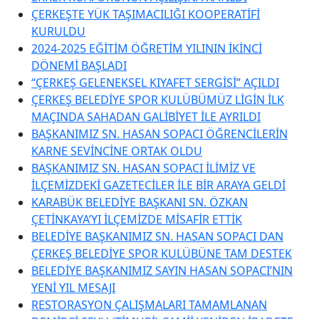
ÇERKEŞTE YÜK TAŞIMACILIĞI KOOPERATİFİ
KURULDU
2024-2025 EĞİTİM ÖĞRETİM YILININ İKİNCİ
DÖNEMİ BAŞLADI
“ÇERKEŞ GELENEKSEL KIYAFET SERGİSİ” AÇILDI
ÇERKEŞ BELEDİYE SPOR KULÜBÜMÜZ LİGİN İLK
MAÇINDA SAHADAN GALİBİYET İLE AYRILDI
BAŞKANIMIZ SN. HASAN SOPACI ÖĞRENCİLERİN
KARNE SEVİNCİNE ORTAK OLDU
BAŞKANIMIZ SN. HASAN SOPACI İLİMİZ VE
İLÇEMİZDEKİ GAZETECİLER İLE BİR ARAYA GELDİ
KARABÜK BELEDİYE BAŞKANI SN. ÖZKAN
ÇETİNKAYA’YI İLÇEMİZDE MİSAFİR ETTİK
BELEDİYE BAŞKANIMIZ SN. HASAN SOPACI DAN
ÇERKEŞ BELEDİYE SPOR KULÜBÜNE TAM DESTEK
BELEDİYE BAŞKANIMIZ SAYIN HASAN SOPACI’NIN
YENİ YIL MESAJI
RESTORASYON ÇALIŞMALARI TAMAMLANAN