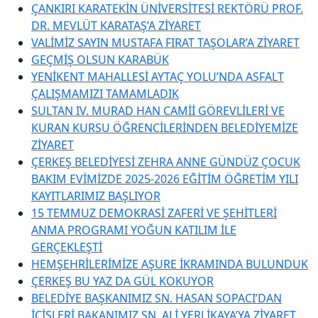
ÇANKIRI KARATEKİN ÜNİVERSİTESİ REKTÖRÜ PROF.
DR. MEVLÜT KARATAŞ’A ZİYARET
VALİMİZ SAYIN MUSTAFA FIRAT TAŞOLAR’A ZİYARET
GEÇMİŞ OLSUN KARABÜK
YENİKENT MAHALLESİ AYTAÇ YOLU’NDA ASFALT
ÇALIŞMAMIZI TAMAMLADIK
SULTAN IV. MURAD HAN CAMİİ GÖREVLİLERİ VE
KURAN KURSU ÖĞRENCİLERİNDEN BELEDİYEMİZE
ZİYARET
ÇERKEŞ BELEDİYESİ ZEHRA ANNE GÜNDÜZ ÇOCUK
BAKIM EVİMİZDE 2025-2026 EĞİTİM ÖĞRETİM YILI
KAYITLARIMIZ BAŞLIYOR
15 TEMMUZ DEMOKRASİ ZAFERİ VE ŞEHİTLERİ
ANMA PROGRAMI YOĞUN KATILIM İLE
GERÇEKLEŞTİ
HEMŞEHRİLERİMİZE AŞURE İKRAMINDA BULUNDUK
ÇERKEŞ BU YAZ DA GÜL KOKUYOR
BELEDİYE BAŞKANIMIZ SN. HASAN SOPACI’DAN
İÇİŞLERİ BAKANIMIZ SN. ALİ YERLİKAYA’YA ZİYARET