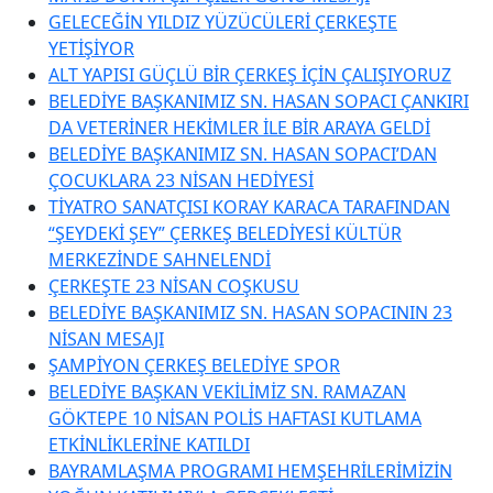
GELECEĞİN YILDIZ YÜZÜCÜLERİ ÇERKEŞTE
YETİŞİYOR
ALT YAPISI GÜÇLÜ BİR ÇERKEŞ İÇİN ÇALIŞIYORUZ
BELEDİYE BAŞKANIMIZ SN. HASAN SOPACI ÇANKIRI
DA VETERİNER HEKİMLER İLE BİR ARAYA GELDİ
BELEDİYE BAŞKANIMIZ SN. HASAN SOPACI’DAN
ÇOCUKLARA 23 NİSAN HEDİYESİ
TİYATRO SANATÇISI KORAY KARACA TARAFINDAN
“ŞEYDEKİ ŞEY” ÇERKEŞ BELEDİYESİ KÜLTÜR
MERKEZİNDE SAHNELENDİ
ÇERKEŞTE 23 NİSAN COŞKUSU
BELEDİYE BAŞKANIMIZ SN. HASAN SOPACININ 23
NİSAN MESAJI
ŞAMPİYON ÇERKEŞ BELEDİYE SPOR
BELEDİYE BAŞKAN VEKİLİMİZ SN. RAMAZAN
GÖKTEPE 10 NİSAN POLİS HAFTASI KUTLAMA
ETKİNLİKLERİNE KATILDI
BAYRAMLAŞMA PROGRAMI HEMŞEHRİLERİMİZİN