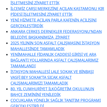
İŞLETMESİNİ ZİYARET ETTİK
İLÇEMİZ ÇARŞI MERKEZİNE AÇILAN KASTAMONU KIR
PİDESİ İŞLETMESİNİ ZİYARET ETTİK
YENİ HİZMETE AÇILAN PARLA KAFENİN AÇILIŞINI
GERÇEKLEŞTİRDİK
ANKARA ÇERKEŞ DERNEKLER FEDERASYONU’NDAN
BELEDİYE BAŞKANIMIZA ZİYARET
2025 YILININ SON ASFALT ÇALIŞMASINI İSTASYON
MAHALLESİNDE TAMAMLADIK
YENİMAHALLE FİDANLIK CADDESİ GİRİŞİ VE ARA
BAĞLANTI YOLLARINDA ASFALT ÇALIŞMALARIMIZ
TAMAMLANDI
İSTASYON MAHALLESİ LALE SOKAK VE BİNBAŞI
VASFİ BEY SOKAK’TA SICAK ASFALT
ÇALIŞMALARIMIZI TAMAMLADIK
80. YIL CUMHURİYET İLKÖĞRETİM OKULUNUN
BAHÇE ZEMİNİNİ YENİLEDİK
ÇOCUKLARA YÖNELİK SAĞLIK TANITIM PROGRAMI
GERÇEKLEŞTİRİLDİ