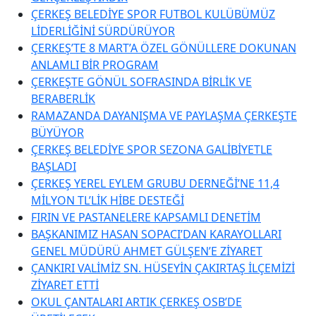
ÇERKEŞ BELEDİYE SPOR FUTBOL KULÜBÜMÜZ
LİDERLİĞİNİ SÜRDÜRÜYOR
ÇERKEŞ’TE 8 MART’A ÖZEL GÖNÜLLERE DOKUNAN
ANLAMLI BİR PROGRAM
ÇERKEŞTE GÖNÜL SOFRASINDA BİRLİK VE
BERABERLİK
RAMAZANDA DAYANIŞMA VE PAYLAŞMA ÇERKEŞTE
BÜYÜYOR
ÇERKEŞ BELEDİYE SPOR SEZONA GALİBİYETLE
BAŞLADI
ÇERKEŞ YEREL EYLEM GRUBU DERNEĞİ’NE 11,4
MİLYON TL’LİK HİBE DESTEĞİ
FIRIN VE PASTANELERE KAPSAMLI DENETİM
BAŞKANIMIZ HASAN SOPACI’DAN KARAYOLLARI
GENEL MÜDÜRÜ AHMET GÜLŞEN’E ZİYARET
ÇANKIRI VALİMİZ SN. HÜSEYİN ÇAKIRTAŞ İLÇEMİZİ
ZİYARET ETTİ
OKUL ÇANTALARI ARTIK ÇERKEŞ OSB’DE