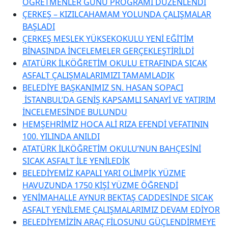
ÖĞRETMENLER GÜNÜ PROGRAMI DÜZENLENDİ
ÇERKEŞ – KIZILCAHAMAM YOLUNDA ÇALIŞMALAR
BAŞLADI
ÇERKEŞ MESLEK YÜKSEKOKULU YENİ EĞİTİM
BİNASINDA İNCELEMELER GERÇEKLEŞTİRİLDİ
ATATÜRK İLKÖĞRETİM OKULU ETRAFINDA SICAK
ASFALT ÇALIŞMALARIMIZI TAMAMLADIK
BELEDİYE BAŞKANIMIZ SN. HASAN SOPACI
İSTANBUL’DA GENİŞ KAPSAMLI SANAYİ VE YATIRIM
İNCELEMESİNDE BULUNDU
HEMŞEHRİMİZ HOCA ALİ RIZA EFENDİ VEFATININ
100. YILINDA ANILDI
ATATÜRK İLKÖĞRETİM OKULU’NUN BAHÇESİNİ
SICAK ASFALT İLE YENİLEDİK
BELEDİYEMİZ KAPALI YARI OLİMPİK YÜZME
HAVUZUNDA 1750 KİŞİ YÜZME ÖĞRENDİ
YENİMAHALLE AYNUR BEKTAŞ CADDESİNDE SICAK
ASFALT YENİLEME ÇALIŞMALARIMIZ DEVAM EDİYOR
BELEDİYEMİZİN ARAÇ FİLOSUNU GÜÇLENDİRMEYE