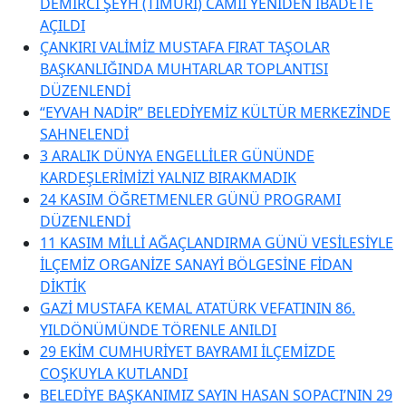
DEMİRCİ ŞEYH (TİMURİ) CAMİİ YENİDEN İBADETE
AÇILDI
ÇANKIRI VALİMİZ MUSTAFA FIRAT TAŞOLAR
BAŞKANLIĞINDA MUHTARLAR TOPLANTISI
DÜZENLENDİ
“EYVAH NADİR” BELEDİYEMİZ KÜLTÜR MERKEZİNDE
SAHNELENDİ
3 ARALIK DÜNYA ENGELLİLER GÜNÜNDE
KARDEŞLERİMİZİ YALNIZ BIRAKMADIK
24 KASIM ÖĞRETMENLER GÜNÜ PROGRAMI
DÜZENLENDİ
11 KASIM MİLLİ AĞAÇLANDIRMA GÜNÜ VESİLESİYLE
İLÇEMİZ ORGANİZE SANAYİ BÖLGESİNE FİDAN
DİKTİK
GAZİ MUSTAFA KEMAL ATATÜRK VEFATININ 86.
YILDÖNÜMÜNDE TÖRENLE ANILDI
29 EKİM CUMHURİYET BAYRAMI İLÇEMİZDE
COŞKUYLA KUTLANDI
BELEDİYE BAŞKANIMIZ SAYIN HASAN SOPACI’NIN 29