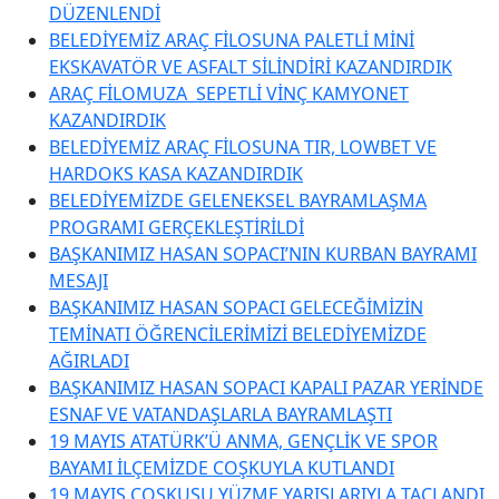
DÜZENLENDİ
BELEDİYEMİZ ARAÇ FİLOSUNA PALETLİ MİNİ
EKSKAVATÖR VE ASFALT SİLİNDİRİ KAZANDIRDIK
ARAÇ FİLOMUZA SEPETLİ VİNÇ KAMYONET
KAZANDIRDIK
BELEDİYEMİZ ARAÇ FİLOSUNA TIR, LOWBET VE
HARDOKS KASA KAZANDIRDIK
BELEDİYEMİZDE GELENEKSEL BAYRAMLAŞMA
PROGRAMI GERÇEKLEŞTİRİLDİ
BAŞKANIMIZ HASAN SOPACI’NIN KURBAN BAYRAMI
MESAJI
BAŞKANIMIZ HASAN SOPACI GELECEĞİMİZİN
TEMİNATI ÖĞRENCİLERİMİZİ BELEDİYEMİZDE
AĞIRLADI
BAŞKANIMIZ HASAN SOPACI KAPALI PAZAR YERİNDE
ESNAF VE VATANDAŞLARLA BAYRAMLAŞTI
19 MAYIS ATATÜRK’Ü ANMA, GENÇLİK VE SPOR
BAYAMI İLÇEMİZDE COŞKUYLA KUTLANDI
19 MAYIS COŞKUSU YÜZME YARIŞLARIYLA TAÇLANDI