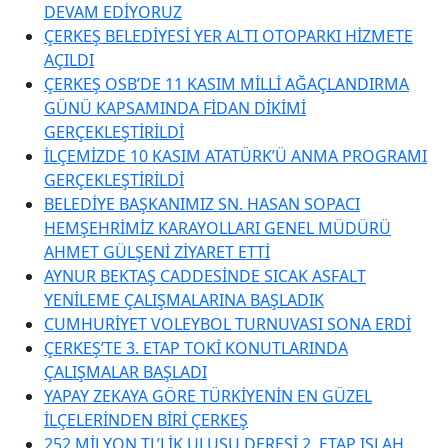
DEVAM EDİYORUZ
ÇERKEŞ BELEDİYESİ YER ALTI OTOPARKI HİZMETE
AÇILDI
ÇERKEŞ OSB’DE 11 KASIM MİLLİ AĞAÇLANDIRMA
GÜNÜ KAPSAMINDA FİDAN DİKİMİ
GERÇEKLEŞTİRİLDİ
İLÇEMİZDE 10 KASIM ATATÜRK’Ü ANMA PROGRAMI
GERÇEKLEŞTİRİLDİ
BELEDİYE BAŞKANIMIZ SN. HASAN SOPACI
HEMŞEHRİMİZ KARAYOLLARI GENEL MÜDÜRÜ
AHMET GÜLŞENİ ZİYARET ETTİ
AYNUR BEKTAŞ CADDESİNDE SICAK ASFALT
YENİLEME ÇALIŞMALARINA BAŞLADIK
CUMHURİYET VOLEYBOL TURNUVASI SONA ERDİ
ÇERKEŞ’TE 3. ETAP TOKİ KONUTLARINDA
ÇALIŞMALAR BAŞLADI
YAPAY ZEKAYA GÖRE TÜRKİYENİN EN GÜZEL
İLÇELERİNDEN BİRİ ÇERKEŞ
252 MİLYON TL’LİK ULUSU DERESİ 2. ETAP ISLAH