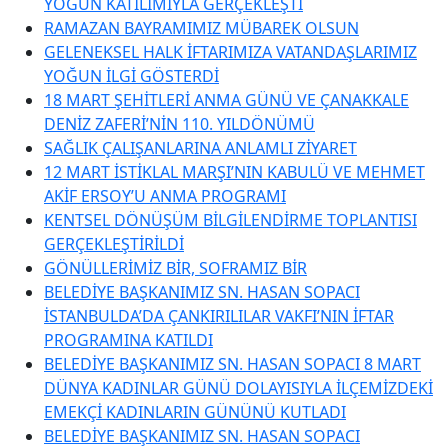
YOĞUN KATILIMIYLA GERÇEKLEŞTİ
RAMAZAN BAYRAMIMIZ MÜBAREK OLSUN
GELENEKSEL HALK İFTARIMIZA VATANDAŞLARIMIZ
YOĞUN İLGİ GÖSTERDİ
18 MART ŞEHİTLERİ ANMA GÜNÜ VE ÇANAKKALE
DENİZ ZAFERİ’NİN 110. YILDÖNÜMÜ
SAĞLIK ÇALIŞANLARINA ANLAMLI ZİYARET
12 MART İSTİKLAL MARŞI’NIN KABULÜ VE MEHMET
AKİF ERSOY’U ANMA PROGRAMI
KENTSEL DÖNÜŞÜM BİLGİLENDİRME TOPLANTISI
GERÇEKLEŞTİRİLDİ
GÖNÜLLERİMİZ BİR, SOFRAMIZ BİR
BELEDİYE BAŞKANIMIZ SN. HASAN SOPACI
İSTANBULDA’DA ÇANKIRILILAR VAKFI’NIN İFTAR
PROGRAMINA KATILDI
BELEDİYE BAŞKANIMIZ SN. HASAN SOPACI 8 MART
DÜNYA KADINLAR GÜNÜ DOLAYISIYLA İLÇEMİZDEKİ
EMEKÇİ KADINLARIN GÜNÜNÜ KUTLADI
BELEDİYE BAŞKANIMIZ SN. HASAN SOPACI