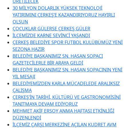
ÜRETİLECEK
30 MİLYON DOLARLIK YÜKSEK TEKNOLOJİ
YATIRIMINI ÇERKEŞ’E KAZANDIRIYORUZ HAYIRLI
OLSUN
ÇOCUKLAR GÜLERSE ÇERKEŞ GÜLER
İLÇEMİZDE KARNE SEVİNCİ YAŞANDI
ÇERKEŞ BELEDİYE SPOR FUTBOL KULÜBÜMÜZ YENİ
SEZONA HAZIR
BELEDİYE BAŞKANIMIZ SN. HASAN SOPACI
GAZETECİLERLE BİR ARAYA GELDİ
BELEDİYE BAŞKANIMIZ SN. HASAN SOPACININ YENİ
YIL MESAJI
BELEDİYEMİZDEN KARLA MÜCADELEDE ARALIKSIZ
ÇALIŞMA
ÇERKEŞ’İN TARİHİ, KÜLTÜRÜ VE GASTRONOMİSİNİ
TANITMAYA DEVAM EDİYORUZ
MEHMET AKİF ERSOY ANMA HAFTASI ETKİNLİĞİ
DÜZENLENDİ
İLÇEMİZ ÇARŞI MERKEZİNE AÇILAN KUDRET AVM