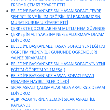
ERSOY İLÇEMİZİ ZİYARET ETTİ
BELEDİYE BAŞKANIMIZ SN. HASAN SOPACI ÇEVRE
ŞEHİRCİLİK VE İKLİM DEĞİŞİKLİĞİ BAKANIMIZ SN.
MURAT KURUM’U ZİYARET ETTİ
ÇERKEŞ’TE ÇOCUKLAR HEM MUTLU HEM GÜVENDE
ÇERKEŞ’İN ALT YAPISINA NEFES ALDIRMAYA DEVAM
EDİYORUZ
BELEDİYE BAŞKANIMIZ HASAN SOPACI YENİ EĞİTİM
ÖĞRETİM YILININ İLK GÜNÜNDE ÖĞRENCİLERİ
YALNIZ BIRAKMADI
BELEDİYE BAŞKANIMIZ SN. HASAN SOPACININ YENİ
EĞİTİM ÖĞRETİM YILI MESAJI
BELEDİYE BAŞKANIMIZ HASAN SOPACI PAZAR
ESNAFINA HAYIRLI İŞLER DİLEDİ
SICAK ASFALT ÇALIŞMALARIMIZA ARALIKSIZ DEVAM
EDİYORUZ
AÇIK PAZAR YERİNİN ZEMİNİ SICAK ASFALT İLE
KAPLANDI