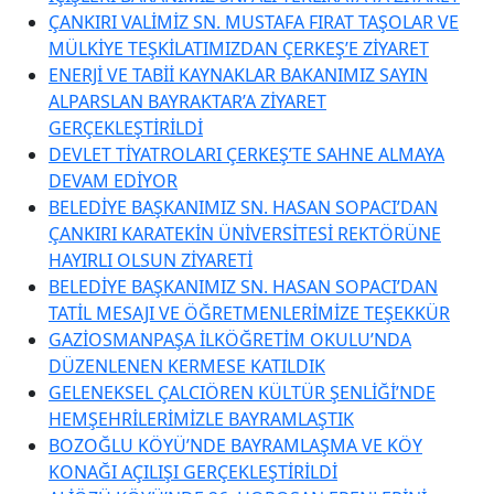
ÇANKIRI VALİMİZ SN. MUSTAFA FIRAT TAŞOLAR VE
MÜLKİYE TEŞKİLATIMIZDAN ÇERKEŞ’E ZİYARET
ENERJİ VE TABİİ KAYNAKLAR BAKANIMIZ SAYIN
ALPARSLAN BAYRAKTAR’A ZİYARET
GERÇEKLEŞTİRİLDİ
DEVLET TİYATROLARI ÇERKEŞ’TE SAHNE ALMAYA
DEVAM EDİYOR
BELEDİYE BAŞKANIMIZ SN. HASAN SOPACI’DAN
ÇANKIRI KARATEKİN ÜNİVERSİTESİ REKTÖRÜNE
HAYIRLI OLSUN ZİYARETİ
BELEDİYE BAŞKANIMIZ SN. HASAN SOPACI’DAN
TATİL MESAJI VE ÖĞRETMENLERİMİZE TEŞEKKÜR
GAZİOSMANPAŞA İLKÖĞRETİM OKULU’NDA
DÜZENLENEN KERMESE KATILDIK
GELENEKSEL ÇALCIÖREN KÜLTÜR ŞENLİĞİ’NDE
HEMŞEHRİLERİMİZLE BAYRAMLAŞTIK
BOZOĞLU KÖYÜ’NDE BAYRAMLAŞMA VE KÖY
KONAĞI AÇILIŞI GERÇEKLEŞTİRİLDİ