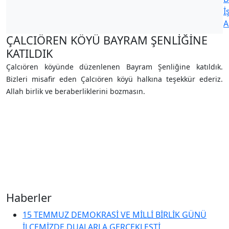
İ
A
ÇALCIÖREN KÖYÜ BAYRAM ŞENLİĞİNE
KATILDIK
Çalcıören köyünde düzenlenen Bayram Şenliğine katıldık.
Bizleri misafir eden Çalcıören köyü halkına teşekkür ederiz.
Allah birlik ve beraberliklerini bozmasın.
Haberler
15 TEMMUZ DEMOKRASİ VE MİLLİ BİRLİK GÜNÜ
İLÇEMİZDE DUALARLA GERÇEKLEŞTİ