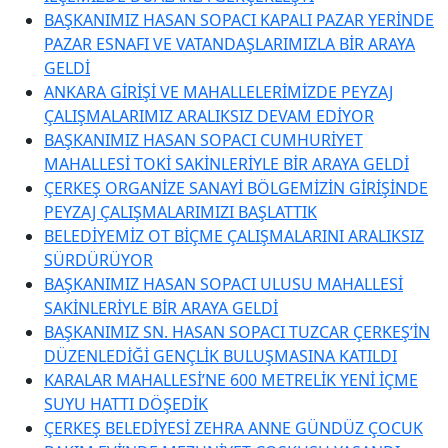
BAŞKANIMIZ HASAN SOPACI KAPALI PAZAR YERİNDE
PAZAR ESNAFI VE VATANDAŞLARIMIZLA BİR ARAYA
GELDİ
ANKARA GİRİŞİ VE MAHALLELERİMİZDE PEYZAJ
ÇALIŞMALARIMIZ ARALIKSIZ DEVAM EDİYOR
BAŞKANIMIZ HASAN SOPACI CUMHURİYET
MAHALLESİ TOKİ SAKİNLERİYLE BİR ARAYA GELDİ
ÇERKEŞ ORGANİZE SANAYİ BÖLGEMİZİN GİRİŞİNDE
PEYZAJ ÇALIŞMALARIMIZI BAŞLATTIK
BELEDİYEMİZ OT BİÇME ÇALIŞMALARINI ARALIKSIZ
SÜRDÜRÜYOR
BAŞKANIMIZ HASAN SOPACI ULUSU MAHALLESİ
SAKİNLERİYLE BİR ARAYA GELDİ
BAŞKANIMIZ SN. HASAN SOPACI TUZCAR ÇERKEŞ’İN
DÜZENLEDİĞİ GENÇLİK BULUŞMASINA KATILDI
KARALAR MAHALLESİ’NE 600 METRELİK YENİ İÇME
SUYU HATTI DÖŞEDİK
ÇERKEŞ BELEDİYESİ ZEHRA ANNE GÜNDÜZ ÇOCUK