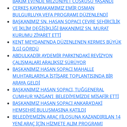
BAKIM EVİ’NDE MEZUNİYET COŞKUSU YAŞANDI
ÇERKEŞ KAYMAKAMIMIZ EMİR OSMAN
BULGURLUYA VEFA PROGRAMI DÜZENLENDİ
BAŞKANIMIZ SN. HASAN SOPACI ÇEVRE ŞEHİRCİLİK
VE İKLİM DEĞİŞİKLİĞİ BAKANIMIZ SN. MURAT
KURUMU ZİYARET ETTİ
KENT MEYDANI’NDA DÜZENLENEN KERMES BÜYÜK
İLGİ GÖRDÜ
ABDULKADİR AYDEMİR PARKI’NDAKİ REVİZYON
ÇALIŞMALARI ARALIKSIZ SÜRÜYOR
BAŞKANIMIZ HASAN SOPACI MAHALLE
MUHTARLARIYLA İSTİŞARE TOPLANTISINDA BİR
ARAYA GELDİ
BAŞKANIMIZ HASAN SOPACI, TUĞGENERAL
CUMHUR YAZGAN’I BELEDİYEMİZDE MİSAFİR ETTİ
BAŞKANIMIZ HASAN SOPACI ANKARA’DAKİ
HEMŞEHRİ BULUŞMASINA KATILDI
BELEDİYEMİZİN ARAÇ FİLOSUNA KAZANDIRILAN 14
YENİ ARAÇ İÇİN HİZMETE ALIM PROGRAMI