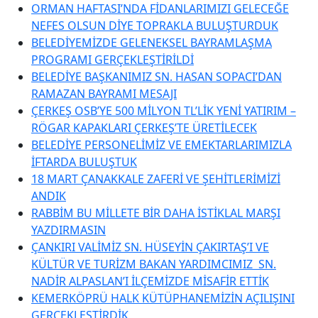
ORMAN HAFTASI’NDA FİDANLARIMIZI GELECEĞE
NEFES OLSUN DİYE TOPRAKLA BULUŞTURDUK
BELEDİYEMİZDE GELENEKSEL BAYRAMLAŞMA
PROGRAMI GERÇEKLEŞTİRİLDİ
BELEDİYE BAŞKANIMIZ SN. HASAN SOPACI’DAN
RAMAZAN BAYRAMI MESAJI
ÇERKEŞ OSB’YE 500 MİLYON TL’LİK YENİ YATIRIM –
RÖGAR KAPAKLARI ÇERKEŞ’TE ÜRETİLECEK
BELEDİYE PERSONELİMİZ VE EMEKTARLARIMIZLA
İFTARDA BULUŞTUK
18 MART ÇANAKKALE ZAFERİ VE ŞEHİTLERİMİZİ
ANDIK
RABBİM BU MİLLETE BİR DAHA İSTİKLAL MARŞI
YAZDIRMASIN
ÇANKIRI VALİMİZ SN. HÜSEYİN ÇAKIRTAŞ’I VE
KÜLTÜR VE TURİZM BAKAN YARDIMCIMIZ SN.
NADİR ALPASLAN’I İLÇEMİZDE MİSAFİR ETTİK
KEMERKÖPRÜ HALK KÜTÜPHANEMİZİN AÇILIŞINI
GERÇEKLEŞTİRDİK