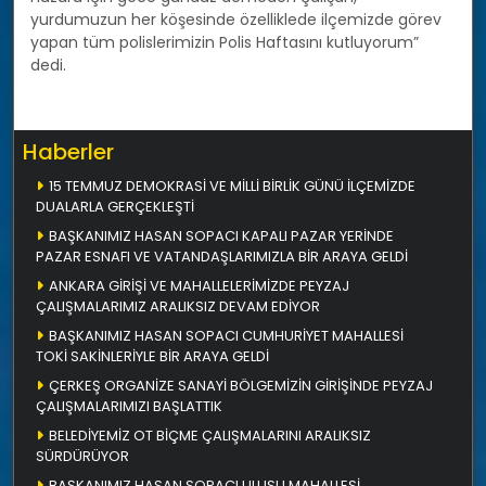
yurdumuzun her köşesinde özelliklede ilçemizde görev
yapan tüm polislerimizin Polis Haftasını kutluyorum”
dedi.
Haberler
15 TEMMUZ DEMOKRASİ VE MİLLİ BİRLİK GÜNÜ İLÇEMİZDE
DUALARLA GERÇEKLEŞTİ
BAŞKANIMIZ HASAN SOPACI KAPALI PAZAR YERİNDE
PAZAR ESNAFI VE VATANDAŞLARIMIZLA BİR ARAYA GELDİ
ANKARA GİRİŞİ VE MAHALLELERİMİZDE PEYZAJ
ÇALIŞMALARIMIZ ARALIKSIZ DEVAM EDİYOR
BAŞKANIMIZ HASAN SOPACI CUMHURİYET MAHALLESİ
TOKİ SAKİNLERİYLE BİR ARAYA GELDİ
ÇERKEŞ ORGANİZE SANAYİ BÖLGEMİZİN GİRİŞİNDE PEYZAJ
ÇALIŞMALARIMIZI BAŞLATTIK
BELEDİYEMİZ OT BİÇME ÇALIŞMALARINI ARALIKSIZ
SÜRDÜRÜYOR
BAŞKANIMIZ HASAN SOPACI ULUSU MAHALLESİ