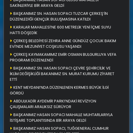
SAKİNLERİYLE BİR ARAYA GELDİ
BAŞKANIMIZ SN. HASAN SOPACI TUZCAR ÇERKEŞ’İN
DÜZENLEDİĞİ GENÇLİK BULUŞMASINA KATILDI
KARALAR MAHALLESİ’NE 600 METRELİK YENİ İÇME SUYU
HATTI DÖŞEDİK
ÇERKEŞ BELEDİYESİ ZEHRA ANNE GÜNDÜZ ÇOCUK BAKIM
EVİ’NDE MEZUNİYET COŞKUSU YAŞANDI
ÇERKEŞ KAYMAKAMIMIZ EMİR OSMAN BULGURLUYA VEFA
PROGRAMI DÜZENLENDİ
BAŞKANIMIZ SN. HASAN SOPACI ÇEVRE ŞEHİRCİLİK VE
İKLİM DEĞİŞİKLİĞİ BAKANIMIZ SN. MURAT KURUMU ZİYARET
ETTİ
KENT MEYDANI’NDA DÜZENLENEN KERMES BÜYÜK İLGİ
GÖRDÜ
ABDULKADİR AYDEMİR PARKI’NDAKİ REVİZYON
ÇALIŞMALARI ARALIKSIZ SÜRÜYOR
BAŞKANIMIZ HASAN SOPACI MAHALLE MUHTARLARIYLA
İSTİŞARE TOPLANTISINDA BİR ARAYA GELDİ
BAŞKANIMIZ HASAN SOPACI, TUĞGENERAL CUMHUR