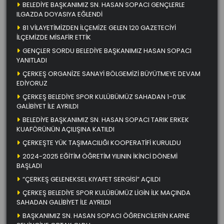
BELEDİYE BAŞKANIMIZ SN. HASAN SOPACI GENÇLERLE
ILGAZDA DOYASIYA EĞLENDİ
81 VİLAYETİMİZDEN İLÇEMİZE GELEN 120 GAZETECİYİ
İLÇEMİZDE MİSAFİR ETTİK
GENÇLER SORDU BELEDİYE BAŞKANIMIZ HASAN SOPACI
YANITLADI
ÇERKEŞ ORGANİZE SANAYİ BÖLGEMİZİ BÜYÜTMEYE DEVAM
EDİYORUZ
ÇERKEŞ BELEDİYE SPOR KULÜBÜMÜZ SAHADAN 1-0’LIK
GALİBİYET İLE AYRILDI
BELEDİYE BAŞKANIMIZ SN. HASAN SOPACI TARIK ERKEK
KUAFÖRÜNÜN AÇILIŞINA KATILDI
ÇERKEŞTE YÜK TAŞIMACILIĞI KOOPERATİFİ KURULDU
2024-2025 EĞİTİM ÖĞRETİM YILININ İKİNCİ DÖNEMİ
BAŞLADI
“ÇERKEŞ GELENEKSEL KIYAFET SERGİSİ” AÇILDI
ÇERKEŞ BELEDİYE SPOR KULÜBÜMÜZ LİGİN İLK MAÇINDA
SAHADAN GALİBİYET İLE AYRILDI
BAŞKANIMIZ SN. HASAN SOPACI ÖĞRENCİLERİN KARNE