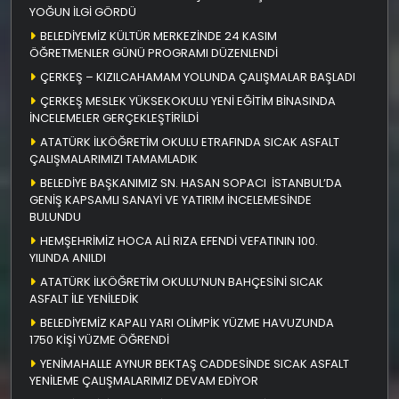
YOĞUN İLGİ GÖRDÜ
BELEDİYEMİZ KÜLTÜR MERKEZİNDE 24 KASIM
ÖĞRETMENLER GÜNÜ PROGRAMI DÜZENLENDİ
ÇERKEŞ – KIZILCAHAMAM YOLUNDA ÇALIŞMALAR BAŞLADI
ÇERKEŞ MESLEK YÜKSEKOKULU YENİ EĞİTİM BİNASINDA
İNCELEMELER GERÇEKLEŞTİRİLDİ
ATATÜRK İLKÖĞRETİM OKULU ETRAFINDA SICAK ASFALT
ÇALIŞMALARIMIZI TAMAMLADIK
BELEDİYE BAŞKANIMIZ SN. HASAN SOPACI İSTANBUL’DA
GENİŞ KAPSAMLI SANAYİ VE YATIRIM İNCELEMESİNDE
BULUNDU
HEMŞEHRİMİZ HOCA ALİ RIZA EFENDİ VEFATININ 100.
YILINDA ANILDI
ATATÜRK İLKÖĞRETİM OKULU’NUN BAHÇESİNİ SICAK
ASFALT İLE YENİLEDİK
BELEDİYEMİZ KAPALI YARI OLİMPİK YÜZME HAVUZUNDA
1750 KİŞİ YÜZME ÖĞRENDİ
YENİMAHALLE AYNUR BEKTAŞ CADDESİNDE SICAK ASFALT
YENİLEME ÇALIŞMALARIMIZ DEVAM EDİYOR