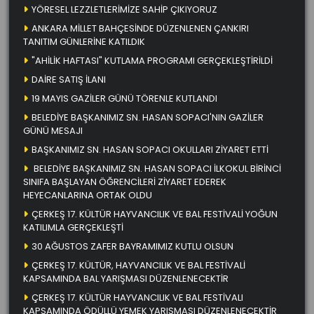
YÖRESEL LEZZLETLERİMİZE SAHİP ÇIKIYORUZ
ANKARA MİLLET BAHÇESİNDE DÜZENLENEN ÇANKIRI
TANITIM GÜNLERİNE KATILDIK
"AHİLİK HAFTASI" KUTLAMA PROGRAMI GERÇEKLEŞTİRİLDİ
DAİRE SATIŞ İLANI
19 MAYIS GAZİLER GÜNÜ TÖRENLE KUTLANDI
BELEDİYE BAŞKANIMIZ SN. HASAN SOPACI'NIN GAZİLER
GÜNÜ MESAJI
BAŞKANIMIZ SN. HASAN SOPACI OKULLARI ZİYARET ETTİ
BELEDİYE BAŞKANIMIZ SN. HASAN SOPACI İLKOKUL BİRİNCİ
SINIFA BAŞLAYAN ÖĞRENCİLERİ ZİYARET EDEREK
HEYECANLARINA ORTAK OLDU
ÇERKEŞ 17. KÜLTÜR HAYVANCILIK VE BAL FESTİVALİ YOĞUN
KATILIMLA GERÇEKLEŞTİ
30 AĞUSTOS ZAFER BAYRAMIMIZ KUTLU OLSUN
ÇERKEŞ 17. KÜLTÜR, HAYVANCILIK VE BAL FESTİVALİ
KAPSAMINDA BAL YARIŞMASI DÜZENLENECEKTİR
ÇERKEŞ 17. KÜLTÜR HAYVANCILIK VE BAL FESTİVALI
KAPSAMINDA ÖDÜLLÜ YEMEK YARIŞMASI DÜZENLENECEKTİR