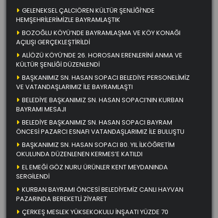
GELENEKSEL ÇALCIÖREN KÜLTÜR ŞENLİĞİ’NDE
HEMŞEHRİLERİMİZLE BAYRAMLAŞTIK
BOZOĞLU KÖYÜ’NDE BAYRAMLAŞMA VE KÖY KONAĞI
AÇILIŞI GERÇEKLEŞTİRİLDİ
ALİÖZÜ KÖYÜ’NDE 26. HOROSAN ERENLERİNİ ANMA VE
KÜLTÜR ŞENLİĞİ DÜZENLENDİ
BAŞKANIMIZ SN. HASAN SOPACI BELEDİYE PERSONELİMİZ
VE VATANDAŞLARIMIZ İLE BAYRAMLAŞTI
BELEDİYE BAŞKANIMIZ SN. HASAN SOPACI’NIN KURBAN
BAYRAMI MESAJI
BELEDİYE BAŞKANIMIZ SN. HASAN SOPACI BAYRAM
ÖNCESİ PAZARCI ESNAFI VATANDAŞLARIMIZ İLE BULUŞTU
BAŞKANIMIZ SN. HASAN SOPACI 80. YIL İLKÖĞRETİM
OKULUNDA DÜZENLENEN KERMES’E KATILDI
EL EMEĞİ GÖZ NURU ÜRÜNLER KENT MEYDANINDA
SERGİLENDİ
KURBAN BAYRAMI ÖNCESİ BELEDİYEMİZ CANLI HAYVAN
PAZARINDA BEREKETLİ ZİYARET
ÇERKEŞ MESLEK YÜKSEKOKULU İNŞAATI YÜZDE 70