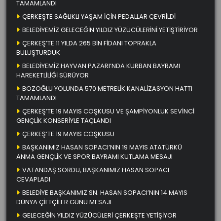
TAMAMLANDI
ÇERKEŞTE SAĞLIKLI YAŞAM İÇİN PEDALLAR ÇEVRİLDİ
BELEDİYEMİZ GELECEĞİN YILDIZ YÜZÜCÜLERİNİ YETİŞTİRİYOR
ÇERKEŞ’TE 11 YILDA 265 BİN FİDANI TOPRAKLA
BULUŞTURDUK
BELEDİYEMİZ HAYVAN PAZARI’NDA KURBAN BAYRAMI
HAREKETLİLİĞİ SÜRÜYOR
BOZOĞLU YOLUNDA 570 METRELİK KANALİZASYON HATTI
TAMAMLANDI
ÇERKEŞ’TE 19 MAYIS COŞKUSU VE ŞAMPİYONLUK SEVİNCİ
GENÇLİK KONSERİYLE TAÇLANDI
ÇERKEŞ’TE 19 MAYIS COŞKUSU
BAŞKANIMIZ HASAN SOPACI’NIN 19 MAYIS ATATÜRKÜ
ANMA GENÇLİK VE SPOR BAYRAMI KUTLAMA MESAJI
VATANDAŞ SORDU, BAŞKANIMIZ HASAN SOPACI
CEVAPLADI
BELEDİYE BAŞKANIMIZ SN. HASAN SOPACI’NIN 14 MAYIS
DÜNYA ÇİFTÇİLER GÜNÜ MESAJI
GELECEĞİN YILDIZ YÜZÜCÜLERİ ÇERKEŞTE YETİŞİYOR