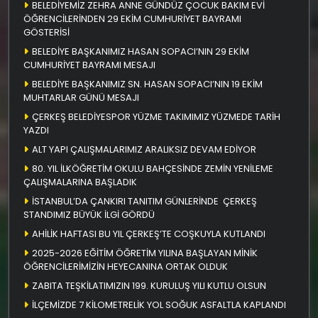
BELEDİYEMİZ ZEHRA ANNE GÜNDÜZ ÇOCUK BAKIM EVİ
ÖĞRENCİLERİNDEN 29 EKİM CUMHURİYET BAYRAMI
GÖSTERİSİ
BELEDİYE BAŞKANIMIZ HASAN SOPACI’NIN 29 EKİM
CUMHURİYET BAYRAMI MESAJI
BELEDİYE BAŞKANIMIZ SN. HASAN SOPACI’NIN 19 EKİM
MUHTARLAR GÜNÜ MESAJI
ÇERKEŞ BELEDİYESPOR YÜZME TAKIMIMIZ YÜZMEDE TARİH
YAZDI
ALT YAPI ÇALIŞMALARIMIZ ARALIKSIZ DEVAM EDİYOR
80. YIL İLKÖĞRETİM OKULU BAHÇESİNDE ZEMİN YENİLEME
ÇALIŞMALARINA BAŞLADIK
İSTANBUL’DA ÇANKIRI TANITIM GÜNLERİNDE ÇERKEŞ
STANDIMIZ BÜYÜK İLGİ GÖRDÜ
AHİLİK HAFTASI BU YIL ÇERKEŞ’TE COŞKUYLA KUTLANDI
2025-2026 EĞİTİM ÖĞRETİM YILINA BAŞLAYAN MİNİK
ÖĞRENCİLERİMİZİN HEYECANINA ORTAK OLDUK
ZABITA TEŞKİLATIMIZIN 199. KURULUŞ YILI KUTLU OLSUN
İLÇEMİZDE 7 KİLOMETRELİK YOL SOĞUK ASFALTLA KAPLANDI