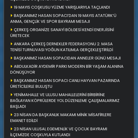
19 MAYIS COŞKUSU YÜZME YARIŞLARIYLA TAÇLANDI
BAŞKANIMIZ HASAN SOPACI’DAN 19 MAYIS ATATÜRK’Ü
ANMA, GENÇLİK VE SPOR BAYRAMI MESAJI
ÇERKEŞ ORGANİZE SANAYİ BÖLGESİ KENDİ ENERJİSİNİ
ÜRETECEK
ANKARA ÇERKEŞ DERNEKLER FEDERASYONU 2. MASA
TENİSİ TURNUVASI YOĞUN KATILIMLA GERÇEKLEŞTİRİLDİ
BAŞKANIMIZ HASAN SOPACIDAN ANNELER GÜNÜ MESAJI
ABDULKADİR AYDEMİR PARKI MODERN BİR YAŞAM ALANINA
DÖNÜŞÜYOR
BAŞKANIMIZ HASAN SOPACI CANLI HAYVAN PAZARINDA
ÜRETİCİLERLE BULUŞTU
YENİMAHALLE VE ULUSU MAHALLELERİNİ BİRBİRİNE
BAĞLAYAN KÖPRÜLERDE YOL DÜZENLEME ÇALIŞMALARIMIZ
BAŞLADI
23 NİSAN DA BAŞKANLIK MAKAMI MİNİK MİSAFİRLERE
EMANET EDİLDİ
23 NİSAN ULUSAL EGEMENLİK VE ÇOCUK BAYRAMI
İLÇEMİZDE COŞKUYLA KUTLANDI