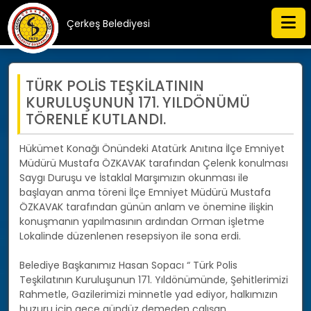
Çerkeş Belediyesi
TÜRK POLİS TEŞKİLATININ
KURULUŞUNUN 171. YILDÖNÜMÜ
TÖRENLE KUTLANDI.
Hükümet Konağı Önündeki Atatürk Anıtına İlçe Emniyet
Müdürü Mustafa ÖZKAVAK tarafından Çelenk konulması
Saygı Duruşu ve İstaklal Marşımızın okunması ile
başlayan anma töreni İlçe Emniyet Müdürü Mustafa
ÖZKAVAK tarafından günün anlam ve önemine ilişkin
konuşmanın yapılmasının ardından Orman işletme
Lokalinde düzenlenen resepsiyon ile sona erdi.
Belediye Başkanımız Hasan Sopacı “ Türk Polis
Teşkilatının Kuruluşunun 171. Yıldönümünde, Şehitlerimizi
Rahmetle, Gazilerimizi minnetle yad ediyor, halkımızın
huzuru için gece gündüz demeden çalışan,