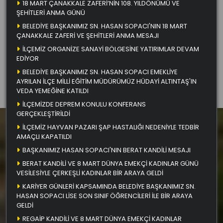
18 MART ÇANAKKALE ZAFERİ’NİN 108. YILDÖNÜMÜ VE
ŞEHİTLERİ ANMA GÜNÜ
BELEDİYE BAŞKANIMIZ SN. HASAN SOPACI'NIN 18 MART
ÇANAKKALE ZAFERİ VE ŞEHİTLERİ ANMA MESAJI
İLÇEMİZ ORGANİZE SANAYİ BÖLGESİNE YATIRIMLAR DEVAM
EDİYOR
BELEDİYE BAŞKANIMIZ SN. HASAN SOPACI EMEKLİYE
AYRILAN İLÇE MİLLİ EĞİTİM MÜDÜRÜMÜZ HÜDAYİ ALTINTAŞ'IN
VEDA YEMEĞİNE KATILDI
İLÇEMİZDE DEPREM KONULU KONFERANS
GERÇEKLEŞTİRİLDİ
İLÇEMİZ HAYVAN PAZARI ŞAP HASTALIĞI NEDENİYLE TEDBİR
AMAÇLI KAPATILDI
BAŞKANIMIZ HASAN SOPACI'NIN BERAT KANDİLİ MESAJI
BERAT KANDİLİ VE 8 MART DÜNYA EMEKÇİ KADINLAR GÜNÜ
VESİLESİYLE ÇERKEŞLİ KADINLAR BİR ARAYA GELDİ
KARİYER GÜNLERİ KAPSAMINDA BELEDİYE BAŞKANIMIZ SN.
HASAN SOPACI LİSE SON SINIF ÖĞRENCİLERİ İLE BİR ARAYA
GELDİ
REGAİP KANDİLİ VE 8 MART DÜNYA EMEKÇİ KADINLAR