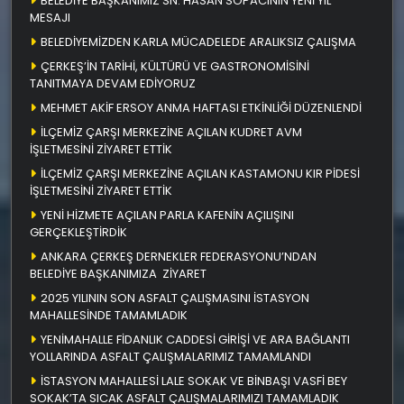
BELEDİYE BAŞKANIMIZ SN. HASAN SOPACININ YENİ YIL
MESAJI
BELEDİYEMİZDEN KARLA MÜCADELEDE ARALIKSIZ ÇALIŞMA
ÇERKEŞ’İN TARİHİ, KÜLTÜRÜ VE GASTRONOMİSİNİ
TANITMAYA DEVAM EDİYORUZ
MEHMET AKİF ERSOY ANMA HAFTASI ETKİNLİĞİ DÜZENLENDİ
İLÇEMİZ ÇARŞI MERKEZİNE AÇILAN KUDRET AVM
İŞLETMESİNİ ZİYARET ETTİK
İLÇEMİZ ÇARŞI MERKEZİNE AÇILAN KASTAMONU KIR PİDESİ
İŞLETMESİNİ ZİYARET ETTİK
YENİ HİZMETE AÇILAN PARLA KAFENİN AÇILIŞINI
GERÇEKLEŞTİRDİK
ANKARA ÇERKEŞ DERNEKLER FEDERASYONU’NDAN
BELEDİYE BAŞKANIMIZA ZİYARET
2025 YILININ SON ASFALT ÇALIŞMASINI İSTASYON
MAHALLESİNDE TAMAMLADIK
YENİMAHALLE FİDANLIK CADDESİ GİRİŞİ VE ARA BAĞLANTI
YOLLARINDA ASFALT ÇALIŞMALARIMIZ TAMAMLANDI
İSTASYON MAHALLESİ LALE SOKAK VE BİNBAŞI VASFİ BEY
SOKAK’TA SICAK ASFALT ÇALIŞMALARIMIZI TAMAMLADIK