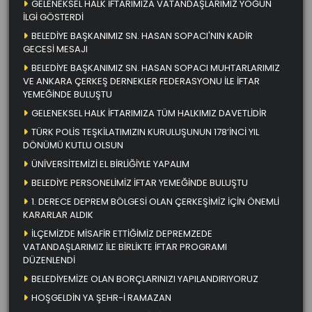
GELENEKSEL HALK İFTARIMIZA VATANDAŞLARIMIZ YOĞUN
İLGİ GÖSTERDİ
BELEDİYE BAŞKANIMIZ SN. HASAN SOPACI'NIN KADİR
GECESİ MESAJI
BELEDİYE BAŞKANIMIZ SN. HASAN SOPACI MUHTARLARIMIZ
VE ANKARA ÇERKEŞ DERNEKLER FEDERASYONU İLE İFTAR
YEMEĞİNDE BULUŞTU
GELENEKSEL HALK İFTARIMIZA TÜM HALKIMIZ DAVETLİDİR
TÜRK POLİS TEŞKİLATIMIZIN KURULUŞUNUN 178’İNCİ YIL
DÖNÜMÜ KUTLU OLSUN
ÜNİVERSİTEMİZİ EL BİRLİĞİYLE YAPALIM
BELEDİYE PERSONELİMİZ İFTAR YEMEĞİNDE BULUŞTU
1. DERECE DEPREM BÖLGESİ OLAN ÇERKEŞİMİZ İÇİN ÖNEMLİ
KARARLAR ALDIK
İLÇEMİZDE MİSAFİR ETTİĞİMİZ DEPREMZEDE
VATANDAŞLARIMIZ İLE BİRLİKTE İFTAR PROGRAMI
DÜZENLENDİ
BELEDİYEMİZE OLAN BORÇLARINIZI YAPILANDIRIYORUZ
HOŞGELDİN YA ŞEHR-İ RAMAZAN