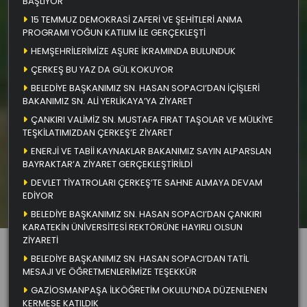
BAŞLIYOR
15 TEMMUZ DEMOKRASİ ZAFERİ VE ŞEHİTLERİ ANMA
PROGRAMI YOĞUN KATILIM İLE GERÇEKLEŞTİ
HEMŞEHRİLERİMİZE AŞURE İKRAMINDA BULUNDUK
ÇERKEŞ BU YAZ DA GÜL KOKUYOR
BELEDİYE BAŞKANIMIZ SN. HASAN SOPACI’DAN İÇİŞLERİ
BAKANIMIZ SN. ALİ YERLİKAYA’YA ZİYARET
ÇANKIRI VALİMİZ SN. MUSTAFA FIRAT TAŞOLAR VE MÜLKİYE
TEŞKİLATIMIZDAN ÇERKEŞ’E ZİYARET
ENERJİ VE TABİİ KAYNAKLAR BAKANIMIZ SAYIN ALPARSLAN
BAYRAKTAR’A ZİYARET GERÇEKLEŞTİRİLDİ
DEVLET TİYATROLARI ÇERKEŞ’TE SAHNE ALMAYA DEVAM
EDİYOR
BELEDİYE BAŞKANIMIZ SN. HASAN SOPACI’DAN ÇANKIRI
KARATEKİN ÜNİVERSİTESİ REKTÖRÜNE HAYIRLI OLSUN
ZİYARETİ
BELEDİYE BAŞKANIMIZ SN. HASAN SOPACI’DAN TATİL
MESAJI VE ÖĞRETMENLERİMİZE TEŞEKKÜR
GAZİOSMANPAŞA İLKÖĞRETİM OKULU’NDA DÜZENLENEN
KERMESE KATILDIK