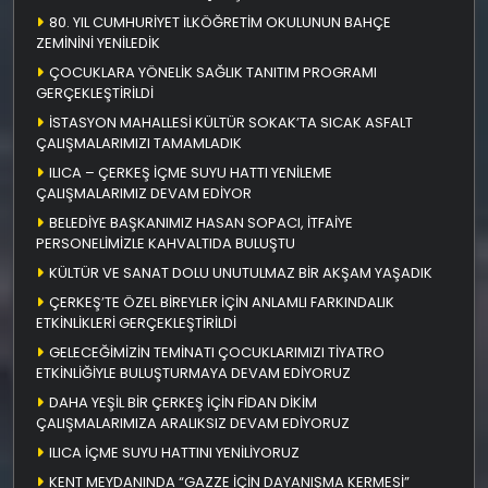
80. YIL CUMHURİYET İLKÖĞRETİM OKULUNUN BAHÇE
ZEMİNİNİ YENİLEDİK
ÇOCUKLARA YÖNELİK SAĞLIK TANITIM PROGRAMI
GERÇEKLEŞTİRİLDİ
İSTASYON MAHALLESİ KÜLTÜR SOKAK’TA SICAK ASFALT
ÇALIŞMALARIMIZI TAMAMLADIK
ILICA – ÇERKEŞ İÇME SUYU HATTI YENİLEME
ÇALIŞMALARIMIZ DEVAM EDİYOR
BELEDİYE BAŞKANIMIZ HASAN SOPACI, İTFAİYE
PERSONELİMİZLE KAHVALTIDA BULUŞTU
KÜLTÜR VE SANAT DOLU UNUTULMAZ BİR AKŞAM YAŞADIK
ÇERKEŞ’TE ÖZEL BİREYLER İÇİN ANLAMLI FARKINDALIK
ETKİNLİKLERİ GERÇEKLEŞTİRİLDİ
GELECEĞİMİZİN TEMİNATI ÇOCUKLARIMIZI TİYATRO
ETKİNLİĞİYLE BULUŞTURMAYA DEVAM EDİYORUZ
DAHA YEŞİL BİR ÇERKEŞ İÇİN FİDAN DİKİM
ÇALIŞMALARIMIZA ARALIKSIZ DEVAM EDİYORUZ
ILICA İÇME SUYU HATTINI YENİLİYORUZ
KENT MEYDANINDA “GAZZE İÇİN DAYANIŞMA KERMESİ”