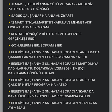
18 MART ŞEHİTLERİ ANMA GÜNÜ VE ÇANAKKALE DENİZ
ZAFERİ’NİN 110. YILDÖNÜMÜ
SAĞLIK ÇALIŞANLARINA ANLAMLI ZİYARET
12 MART İSTİKLAL MARŞI’NIN KABULÜ VE MEHMET AKİF
ERSOY’U ANMA PROGRAMI
KENTSEL DÖNÜŞÜM BİLGİLENDİRME TOPLANTISI
GERÇEKLEŞTİRİLDİ
GÖNÜLLERİMİZ BİR, SOFRAMIZ BİR
BELEDİYE BAŞKANIMIZ SN. HASAN SOPACI İSTANBULDA’DA
ÇANKIRILILAR VAKFI’NIN İFTAR PROGRAMINA KATILDI
BELEDİYE BAŞKANIMIZ SN. HASAN SOPACI 8 MART DÜNYA
KADINLAR GÜNÜ DOLAYISIYLA İLÇEMİZDEKİ EMEKÇİ
KADINLARIN GÜNÜNÜ KUTLADI
BELEDİYE BAŞKANIMIZ SN. HASAN SOPACI İSTANBUL’DA
ÇANDEF’İN İFTAR PROGRAMINA KATILDI
BELEDİYE BAŞKANIMIZ SN. HASAN SOPACI ANKARA’DA
KARABÜKLÜLER VAKFI’NIN İFTAR PROGRAMINA KATILDI
BELEDİYE BAŞKANIMIZ SN. HASAN SOPACI’NIN RAMAZAN
AYI MESAJI