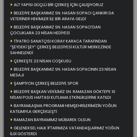
ALT YAPISI GÜÇLÜ BİR ÇERKEŞ İÇİN ÇALIŞIYORUZ
BELEDİYE BAŞKANIMIZ SN. HASAN SOPACI ÇANKIRI DA
VETERİNER HEKİMLER İLE BİR ARAYA GELDİ
BELEDİYE BAŞKANIMIZ SN. HASAN SOPACI’DAN
ÇOCUKLARA 23 NİSAN HEDİYESİ
TİYATRO SANATÇISI KORAY KARACA TARAFINDAN
“ŞEYDEKİ ŞEY” ÇERKEŞ BELEDİYESİ KÜLTÜR MERKEZİNDE
SAHNELENDİ
ÇERKEŞTE 23 NİSAN COŞKUSU
BELEDİYE BAŞKANIMIZ SN. HASAN SOPACININ 23 NİSAN
MESAJI
ŞAMPİYON ÇERKEŞ BELEDİYE SPOR
BELEDİYE BAŞKAN VEKİLİMİZ SN. RAMAZAN GÖKTEPE 10
NİSAN POLİS HAFTASI KUTLAMA ETKİNLİKLERİNE KATILDI
BAYRAMLAŞMA PROGRAMI HEMŞEHRİLERİMİZİN YOĞUN
KATILIMIYLA GERÇEKLEŞTİ
RAMAZAN BAYRAMIMIZ MÜBAREK OLSUN
GELENEKSEL HALK İFTARIMIZA VATANDAŞLARIMIZ YOĞUN
İLGİ GÖSTERDİ