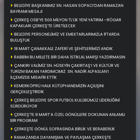
BELEDİYE BAŞKANIMIZ SN. HASAN SOPACI’DAN RAMAZAN
BAYRAMI MESAJI
ÇERKEŞ OSB’YE 500 MİLYON TL’LİK YENİ YATIRIM –RÖGAR
KAPAKLARI ÇERKEŞ’TE ÜRETİLECEK
BELEDİYE PERSONELİMİZ VE EMEKTARLARIMIZLA İFTARDA
BULUŞTUK
18 MART ÇANAKKALE ZAFERİ VE ŞEHİTLERİMİZİ ANDIK
RABBİM BU MİLLETE BİR DAHA İSTİKLAL MARŞI YAZDIRMASIN
ÇANKIRI VALİMİZ SN. HÜSEYİN ÇAKIRTAŞ’I VE KÜLTÜR VE
TURİZM BAKAN YARDIMCIMIZ SN. NADİR ALPASLAN’I
İLÇEMİZDE MİSAFİR ETTİK
KEMERKÖPRÜ HALK KÜTÜPHANEMİZİN AÇILIŞINI
GERÇEKLEŞTİRDİK
ÇERKEŞ BELEDİYE SPOR FUTBOL KULÜBÜMÜZ LİDERLİĞİNİ
SÜRDÜRÜYOR
ÇERKEŞ’TE 8 MART’A ÖZEL GÖNÜLLERE DOKUNAN ANLAMLI
BİR PROGRAM
ÇERKEŞTE GÖNÜL SOFRASINDA BİRLİK VE BERABERLİK
RAMAZANDA DAYANIŞMA VE PAYLAŞMA ÇERKEŞTE