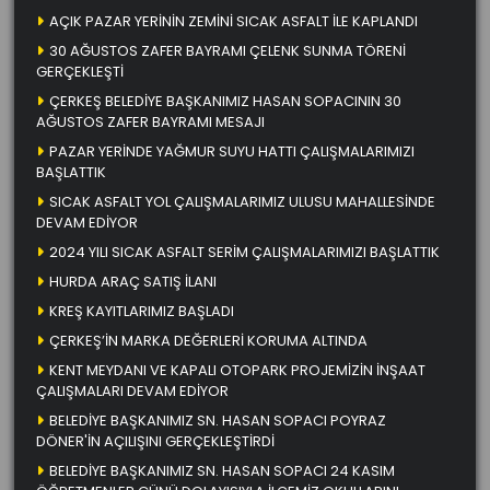
AÇIK PAZAR YERİNİN ZEMİNİ SICAK ASFALT İLE KAPLANDI
30 AĞUSTOS ZAFER BAYRAMI ÇELENK SUNMA TÖRENİ
GERÇEKLEŞTİ
ÇERKEŞ BELEDİYE BAŞKANIMIZ HASAN SOPACININ 30
AĞUSTOS ZAFER BAYRAMI MESAJI
PAZAR YERİNDE YAĞMUR SUYU HATTI ÇALIŞMALARIMIZI
BAŞLATTIK
SICAK ASFALT YOL ÇALIŞMALARIMIZ ULUSU MAHALLESİNDE
DEVAM EDİYOR
2024 YILI SICAK ASFALT SERİM ÇALIŞMALARIMIZI BAŞLATTIK
HURDA ARAÇ SATIŞ İLANI
KREŞ KAYITLARIMIZ BAŞLADI
ÇERKEŞ’İN MARKA DEĞERLERİ KORUMA ALTINDA
KENT MEYDANI VE KAPALI OTOPARK PROJEMİZİN İNŞAAT
ÇALIŞMALARI DEVAM EDİYOR
BELEDİYE BAŞKANIMIZ SN. HASAN SOPACI POYRAZ
DÖNER'İN AÇILIŞINI GERÇEKLEŞTİRDİ
BELEDİYE BAŞKANIMIZ SN. HASAN SOPACI 24 KASIM