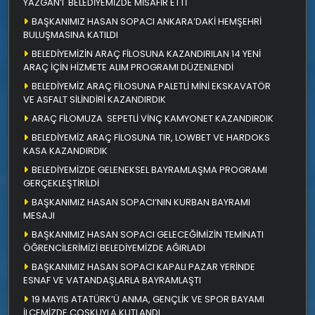
YAZGAN’I BELEDİYEMİZDE MİSAFİR ETTİ
BAŞKANIMIZ HASAN SOPACI ANKARA’DAKİ HEMŞEHRİ
BULUŞMASINA KATILDI
BELEDİYEMİZİN ARAÇ FİLOSUNA KAZANDIRILAN 14 YENİ
ARAÇ İÇİN HİZMETE ALIM PROGRAMI DÜZENLENDİ
BELEDİYEMİZ ARAÇ FİLOSUNA PALETLİ MİNİ EKSKAVATÖR
VE ASFALT SİLİNDİRİ KAZANDIRDIK
ARAÇ FİLOMUZA SEPETLİ VİNÇ KAMYONET KAZANDIRDIK
BELEDİYEMİZ ARAÇ FİLOSUNA TIR, LOWBET VE HARDOKS
KASA KAZANDIRDIK
BELEDİYEMİZDE GELENEKSEL BAYRAMLAŞMA PROGRAMI
GERÇEKLEŞTİRİLDİ
BAŞKANIMIZ HASAN SOPACI’NIN KURBAN BAYRAMI
MESAJI
BAŞKANIMIZ HASAN SOPACI GELECEĞİMİZİN TEMİNATI
ÖĞRENCİLERİMİZİ BELEDİYEMİZDE AĞIRLADI
BAŞKANIMIZ HASAN SOPACI KAPALI PAZAR YERİNDE
ESNAF VE VATANDAŞLARLA BAYRAMLAŞTI
19 MAYIS ATATÜRK’Ü ANMA, GENÇLİK VE SPOR BAYAMI
İLÇEMİZDE COŞKUYLA KUTLANDI