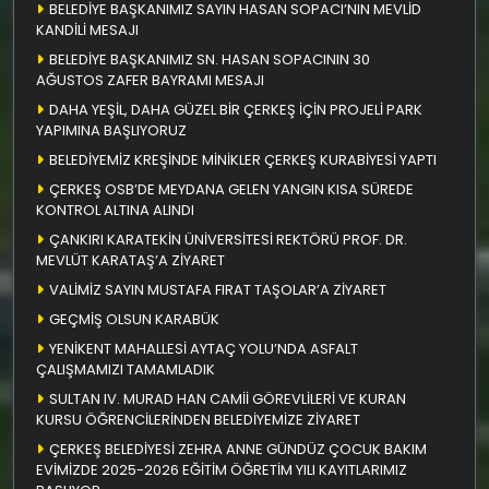
BELEDİYE BAŞKANIMIZ SAYIN HASAN SOPACI’NIN MEVLİD
KANDİLİ MESAJI
BELEDİYE BAŞKANIMIZ SN. HASAN SOPACININ 30
AĞUSTOS ZAFER BAYRAMI MESAJI
DAHA YEŞİL, DAHA GÜZEL BİR ÇERKEŞ İÇİN PROJELİ PARK
YAPIMINA BAŞLIYORUZ
BELEDİYEMİZ KREŞİNDE MİNİKLER ÇERKEŞ KURABİYESİ YAPTI
ÇERKEŞ OSB’DE MEYDANA GELEN YANGIN KISA SÜREDE
KONTROL ALTINA ALINDI
ÇANKIRI KARATEKİN ÜNİVERSİTESİ REKTÖRÜ PROF. DR.
MEVLÜT KARATAŞ’A ZİYARET
VALİMİZ SAYIN MUSTAFA FIRAT TAŞOLAR’A ZİYARET
GEÇMİŞ OLSUN KARABÜK
YENİKENT MAHALLESİ AYTAÇ YOLU’NDA ASFALT
ÇALIŞMAMIZI TAMAMLADIK
SULTAN IV. MURAD HAN CAMİİ GÖREVLİLERİ VE KURAN
KURSU ÖĞRENCİLERİNDEN BELEDİYEMİZE ZİYARET
ÇERKEŞ BELEDİYESİ ZEHRA ANNE GÜNDÜZ ÇOCUK BAKIM
EVİMİZDE 2025-2026 EĞİTİM ÖĞRETİM YILI KAYITLARIMIZ