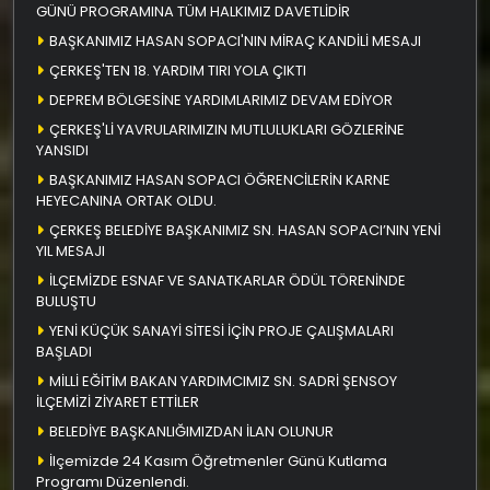
GÜNÜ PROGRAMINA TÜM HALKIMIZ DAVETLİDİR
BAŞKANIMIZ HASAN SOPACI'NIN MİRAÇ KANDİLİ MESAJI
ÇERKEŞ'TEN 18. YARDIM TIRI YOLA ÇIKTI
DEPREM BÖLGESİNE YARDIMLARIMIZ DEVAM EDİYOR
ÇERKEŞ'Lİ YAVRULARIMIZIN MUTLULUKLARI GÖZLERİNE
YANSIDI
BAŞKANIMIZ HASAN SOPACI ÖĞRENCİLERİN KARNE
HEYECANINA ORTAK OLDU.
ÇERKEŞ BELEDİYE BAŞKANIMIZ SN. HASAN SOPACI’NIN YENİ
YIL MESAJI
İLÇEMİZDE ESNAF VE SANATKARLAR ÖDÜL TÖRENİNDE
BULUŞTU
YENİ KÜÇÜK SANAYİ SİTESİ İÇİN PROJE ÇALIŞMALARI
BAŞLADI
MİLLİ EĞİTİM BAKAN YARDIMCIMIZ SN. SADRİ ŞENSOY
İLÇEMİZİ ZİYARET ETTİLER
BELEDİYE BAŞKANLIĞIMIZDAN İLAN OLUNUR
İlçemizde 24 Kasım Öğretmenler Günü Kutlama
Programı Düzenlendi.