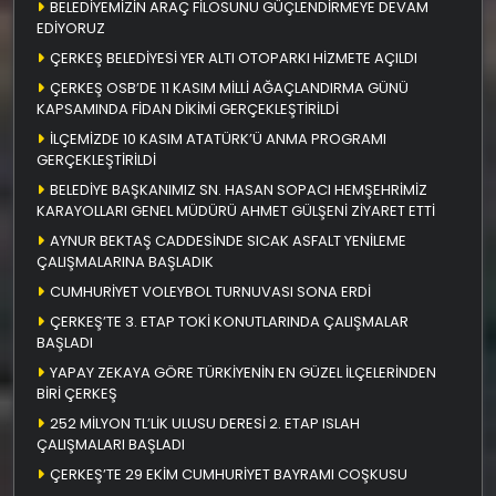
BELEDİYEMİZİN ARAÇ FİLOSUNU GÜÇLENDİRMEYE DEVAM
EDİYORUZ
ÇERKEŞ BELEDİYESİ YER ALTI OTOPARKI HİZMETE AÇILDI
ÇERKEŞ OSB’DE 11 KASIM MİLLİ AĞAÇLANDIRMA GÜNÜ
KAPSAMINDA FİDAN DİKİMİ GERÇEKLEŞTİRİLDİ
İLÇEMİZDE 10 KASIM ATATÜRK’Ü ANMA PROGRAMI
GERÇEKLEŞTİRİLDİ
BELEDİYE BAŞKANIMIZ SN. HASAN SOPACI HEMŞEHRİMİZ
KARAYOLLARI GENEL MÜDÜRÜ AHMET GÜLŞENİ ZİYARET ETTİ
AYNUR BEKTAŞ CADDESİNDE SICAK ASFALT YENİLEME
ÇALIŞMALARINA BAŞLADIK
CUMHURİYET VOLEYBOL TURNUVASI SONA ERDİ
ÇERKEŞ’TE 3. ETAP TOKİ KONUTLARINDA ÇALIŞMALAR
BAŞLADI
YAPAY ZEKAYA GÖRE TÜRKİYENİN EN GÜZEL İLÇELERİNDEN
BİRİ ÇERKEŞ
252 MİLYON TL’LİK ULUSU DERESİ 2. ETAP ISLAH
ÇALIŞMALARI BAŞLADI
ÇERKEŞ’TE 29 EKİM CUMHURİYET BAYRAMI COŞKUSU