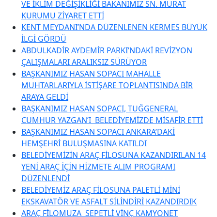
VE İKLİM DEĞİŞİKLİĞİ BAKANIMIZ SN. MURAT
KURUMU ZİYARET ETTİ
KENT MEYDANI’NDA DÜZENLENEN KERMES BÜYÜK
İLGİ GÖRDÜ
ABDULKADİR AYDEMİR PARKI’NDAKİ REVİZYON
ÇALIŞMALARI ARALIKSIZ SÜRÜYOR
BAŞKANIMIZ HASAN SOPACI MAHALLE
MUHTARLARIYLA İSTİŞARE TOPLANTISINDA BİR
ARAYA GELDİ
BAŞKANIMIZ HASAN SOPACI, TUĞGENERAL
CUMHUR YAZGAN’I BELEDİYEMİZDE MİSAFİR ETTİ
BAŞKANIMIZ HASAN SOPACI ANKARA’DAKİ
HEMŞEHRİ BULUŞMASINA KATILDI
BELEDİYEMİZİN ARAÇ FİLOSUNA KAZANDIRILAN 14
YENİ ARAÇ İÇİN HİZMETE ALIM PROGRAMI
DÜZENLENDİ
BELEDİYEMİZ ARAÇ FİLOSUNA PALETLİ MİNİ
EKSKAVATÖR VE ASFALT SİLİNDİRİ KAZANDIRDIK
ARAÇ FİLOMUZA SEPETLİ VİNÇ KAMYONET