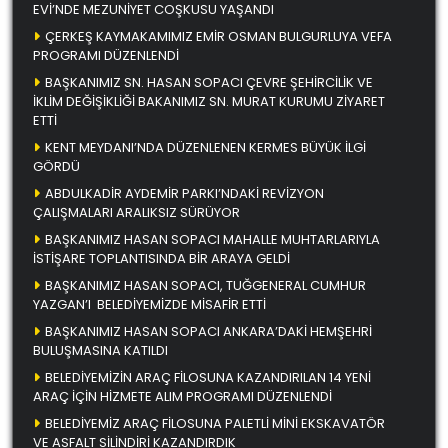
EVİ’NDE MEZUNİYET COŞKUSU YAŞANDI
ÇERKEŞ KAYMAKAMIMIZ EMİR OSMAN BULGURLUYA VEFA
PROGRAMI DÜZENLENDİ
BAŞKANIMIZ SN. HASAN SOPACI ÇEVRE ŞEHİRCİLİK VE
İKLİM DEĞİŞİKLİĞİ BAKANIMIZ SN. MURAT KURUMU ZİYARET
ETTİ
KENT MEYDANI’NDA DÜZENLENEN KERMES BÜYÜK İLGİ
GÖRDÜ
ABDULKADİR AYDEMİR PARKI’NDAKİ REVİZYON
ÇALIŞMALARI ARALIKSIZ SÜRÜYOR
BAŞKANIMIZ HASAN SOPACI MAHALLE MUHTARLARIYLA
İSTİŞARE TOPLANTISINDA BİR ARAYA GELDİ
BAŞKANIMIZ HASAN SOPACI, TUĞGENERAL CUMHUR
YAZGAN’I BELEDİYEMİZDE MİSAFİR ETTİ
BAŞKANIMIZ HASAN SOPACI ANKARA’DAKİ HEMŞEHRİ
BULUŞMASINA KATILDI
BELEDİYEMİZİN ARAÇ FİLOSUNA KAZANDIRILAN 14 YENİ
ARAÇ İÇİN HİZMETE ALIM PROGRAMI DÜZENLENDİ
BELEDİYEMİZ ARAÇ FİLOSUNA PALETLİ MİNİ EKSKAVATÖR
VE ASFALT SİLİNDİRİ KAZANDIRDIK