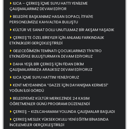
ILICA – ÇERKEŞ İÇME SUYU HATTI YENİLEME
ÇALIŞMALARIMIZ DEVAM EDİYOR
BELEDİYE BAŞKANIMIZ HASAN SOPACI, İTFAİYE
PERSONELİMİZLE KAHVALTIDA BULUŞTU
KÜLTÜR VE SANAT DOLU UNUTULMAZ BİR AKŞAM YAŞADIK
ÇERKEŞ’TE ÖZEL BİREYLER İÇİN ANLAMLI FARKINDALIK
ETKİNLİKLERİ GERÇEKLEŞTİRİLDİ
GELECEĞİMİZİN TEMİNATI ÇOCUKLARIMIZI TİYATRO
ETKİNLİĞİYLE BULUŞTURMAYA DEVAM EDİYORUZ
DAHA YEŞİL BİR ÇERKEŞ İÇİN FİDAN DİKİM
ÇALIŞMALARIMIZA ARALIKSIZ DEVAM EDİYORUZ
ILICA İÇME SUYU HATTINI YENİLİYORUZ
KENT MEYDANINDA “GAZZE İÇİN DAYANIŞMA KERMESİ”
YOĞUN İLGİ GÖRDÜ
BELEDİYEMİZ KÜLTÜR MERKEZİNDE 24 KASIM
ÖĞRETMENLER GÜNÜ PROGRAMI DÜZENLENDİ
ÇERKEŞ – KIZILCAHAMAM YOLUNDA ÇALIŞMALAR BAŞLADI
ÇERKEŞ MESLEK YÜKSEKOKULU YENİ EĞİTİM BİNASINDA
İNCELEMELER GERÇEKLEŞTİRİLDİ