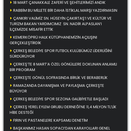
18 MART ÇANAKKALE ZAFERİ VE ŞEHİTLERİMİZİ ANDIK
RABBİM BU MİLLETE BİR DAHA İSTİKLAL MARŞI YAZDIRMASIN
ÇANKIRI VALİMİZ SN. HÜSEYİN ÇAKIRTAŞ’I VE KÜLTÜR VE
TURİZM BAKAN YARDIMCIMIZ SN. NADİR ALPASLAN’I
İLÇEMİZDE MİSAFİR ETTİK
KEMERKÖPRÜ HALK KÜTÜPHANEMİZİN AÇILIŞINI
GERÇEKLEŞTİRDİK
ÇERKEŞ BELEDİYE SPOR FUTBOL KULÜBÜMÜZ LİDERLİĞİNİ
SÜRDÜRÜYOR
ÇERKEŞ’TE 8 MART’A ÖZEL GÖNÜLLERE DOKUNAN ANLAMLI
BİR PROGRAM
ÇERKEŞTE GÖNÜL SOFRASINDA BİRLİK VE BERABERLİK
RAMAZANDA DAYANIŞMA VE PAYLAŞMA ÇERKEŞTE
BÜYÜYOR
ÇERKEŞ BELEDİYE SPOR SEZONA GALİBİYETLE BAŞLADI
ÇERKEŞ YEREL EYLEM GRUBU DERNEĞİ’NE 11,4 MİLYON TL’LİK
HİBE DESTEĞİ
FIRIN VE PASTANELERE KAPSAMLI DENETİM
BAŞKANIMIZ HASAN SOPACI’DAN KARAYOLLARI GENEL