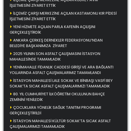
İŞLETMESİNİ ZİYARET ETTİK
İLÇEMİZ ÇARŞI MERKEZİNE AÇILAN KASTAMONU KIR PİDESİ
İŞLETMESİNİ ZİYARET ETTİK
YENİ HİZMETE AÇILAN PARLA KAFENİN AÇILIŞINI
GERÇEKLEŞTİRDİK
ANKARA ÇERKEŞ DERNEKLER FEDERASYONU’NDAN
BELEDİYE BAŞKANIMIZA ZİYARET
2025 YILININ SON ASFALT ÇALIŞMASINI İSTASYON
MAHALLESİNDE TAMAMLADIK
YENİMAHALLE FİDANLIK CADDESİ GİRİŞİ VE ARA BAĞLANTI
YOLLARINDA ASFALT ÇALIŞMALARIMIZ TAMAMLANDI
İSTASYON MAHALLESİ LALE SOKAK VE BİNBAŞI VASFİ BEY
SOKAK’TA SICAK ASFALT ÇALIŞMALARIMIZI TAMAMLADIK
80. YIL CUMHURİYET İLKÖĞRETİM OKULUNUN BAHÇE
ZEMİNİNİ YENİLEDİK
ÇOCUKLARA YÖNELİK SAĞLIK TANITIM PROGRAMI
GERÇEKLEŞTİRİLDİ
İSTASYON MAHALLESİ KÜLTÜR SOKAK’TA SICAK ASFALT
ÇALIŞMALARIMIZI TAMAMLADIK