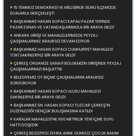
15 TEMMUZ DEMOKRASİ VE MİLLİ BİRLİK GÜNÜ İLÇEMİZDE
DUALARLA GERÇEKLEŞTİ
BAŞKANIMIZ HASAN SOPACI KAPALI PAZAR YERİNDE
PAZAR ESNAFI VE VATANDAŞLARIMIZLA BİR ARAYA GELDİ
ANKARA GİRİŞİ VE MAHALLELERİMİZDE PEYZAJ
ÇALIŞMALARIMIZ ARALIKSIZ DEVAM EDİYOR
BAŞKANIMIZ HASAN SOPACI CUMHURİYET MAHALLESİ
TOKİ SAKİNLERİYLE BİR ARAYA GELDİ
ÇERKEŞ ORGANİZE SANAYİ BÖLGEMİZİN GİRİŞİNDE PEYZAJ
ÇALIŞMALARIMIZI BAŞLATTIK
BELEDİYEMİZ OT BİÇME ÇALIŞMALARINI ARALIKSIZ
SÜRDÜRÜYOR
BAŞKANIMIZ HASAN SOPACI ULUSU MAHALLESİ
SAKİNLERİYLE BİR ARAYA GELDİ
BAŞKANIMIZ SN. HASAN SOPACI TUZCAR ÇERKEŞ’İN
DÜZENLEDİĞİ GENÇLİK BULUŞMASINA KATILDI
KARALAR MAHALLESİ’NE 600 METRELİK YENİ İÇME SUYU
HATTI DÖŞEDİK
ÇERKEŞ BELEDİYESİ ZEHRA ANNE GÜNDÜZ ÇOCUK BAKIM