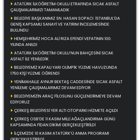
ATATÜRK İLKÖĞRETİM OKULU ETRAFINDA SICAK ASFALT
ÇALIŞMALARIMIZI TAMAMLADIK
BELEDİYE BAŞKANIMIZ SN. HASAN SOPACI İSTANBUL’DA
GENİŞ KAPSAMLI SANAYİ VE YATIRIM İNCELEMESİNDE
BULUNDU
HEMŞEHRİMİZ HOCA ALİ RIZA EFENDİ VEFATININ 100.
YILINDA ANILDI
ATATÜRK İLKÖĞRETİM OKULU’NUN BAHÇESİNİ SICAK
ASFALT İLE YENİLEDİK
BELEDİYEMİZ KAPALI YARI OLİMPİK YÜZME HAVUZUNDA
1750 KİŞİ YÜZME ÖĞRENDİ
YENİMAHALLE AYNUR BEKTAŞ CADDESİNDE SICAK ASFALT
YENİLEME ÇALIŞMALARIMIZ DEVAM EDİYOR
BELEDİYEMİZİN ARAÇ FİLOSUNU GÜÇLENDİRMEYE DEVAM
EDİYORUZ
ÇERKEŞ BELEDİYESİ YER ALTI OTOPARKI HİZMETE AÇILDI
ÇERKEŞ OSB’DE 11 KASIM MİLLİ AĞAÇLANDIRMA GÜNÜ
KAPSAMINDA FİDAN DİKİMİ GERÇEKLEŞTİRİLDİ
İLÇEMİZDE 10 KASIM ATATÜRK’Ü ANMA PROGRAMI
GERÇEKLEŞTİRİLDİ