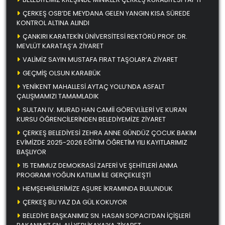
ÇERKEŞ OSB’DE MEYDANA GELEN YANGIN KISA SÜREDE
KONTROL ALTINA ALINDI
ÇANKIRI KARATEKİN ÜNİVERSİTESİ REKTÖRÜ PROF. DR.
MEVLÜT KARATAŞ’A ZİYARET
VALİMİZ SAYIN MUSTAFA FIRAT TAŞOLAR’A ZİYARET
GEÇMİŞ OLSUN KARABÜK
YENİKENT MAHALLESİ AYTAÇ YOLU’NDA ASFALT
ÇALIŞMAMIZI TAMAMLADIK
SULTAN IV. MURAD HAN CAMİİ GÖREVLİLERİ VE KURAN
KURSU ÖĞRENCİLERİNDEN BELEDİYEMİZE ZİYARET
ÇERKEŞ BELEDİYESİ ZEHRA ANNE GÜNDÜZ ÇOCUK BAKIM
EVİMİZDE 2025-2026 EĞİTİM ÖĞRETİM YILI KAYITLARIMIZ
BAŞLIYOR
15 TEMMUZ DEMOKRASİ ZAFERİ VE ŞEHİTLERİ ANMA
PROGRAMI YOĞUN KATILIM İLE GERÇEKLEŞTİ
HEMŞEHRİLERİMİZE AŞURE İKRAMINDA BULUNDUK
ÇERKEŞ BU YAZ DA GÜL KOKUYOR
BELEDİYE BAŞKANIMIZ SN. HASAN SOPACI’DAN İÇİŞLERİ