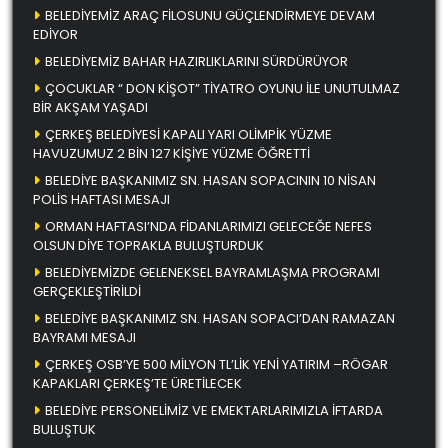
BELEDİYEMİZ ARAÇ FİLOSUNU GÜÇLENDİRMEYE DEVAM
EDİYOR
BELEDİYEMİZ BAHAR HAZIRLIKLARINI SÜRDÜRÜYOR
ÇOCUKLAR “ DON KİŞOT” TİYATRO OYUNU İLE UNUTULMAZ
BİR AKŞAM YAŞADI
ÇERKEŞ BELEDİYESİ KAPALI YARI OLİMPİK YÜZME
HAVUZUMUZ 2 BİN 127 KİŞİYE YÜZME ÖĞRETTİ
BELEDİYE BAŞKANIMIZ SN. HASAN SOPACININ 10 NİSAN
POLİS HAFTASI MESAJI
ORMAN HAFTASI’NDA FİDANLARIMIZI GELECEĞE NEFES
OLSUN DİYE TOPRAKLA BULUŞTURDUK
BELEDİYEMİZDE GELENEKSEL BAYRAMLAŞMA PROGRAMI
GERÇEKLEŞTİRİLDİ
BELEDİYE BAŞKANIMIZ SN. HASAN SOPACI’DAN RAMAZAN
BAYRAMI MESAJI
ÇERKEŞ OSB’YE 500 MİLYON TL’LİK YENİ YATIRIM –RÖGAR
KAPAKLARI ÇERKEŞ’TE ÜRETİLECEK
BELEDİYE PERSONELİMİZ VE EMEKTARLARIMIZLA İFTARDA
BULUŞTUK