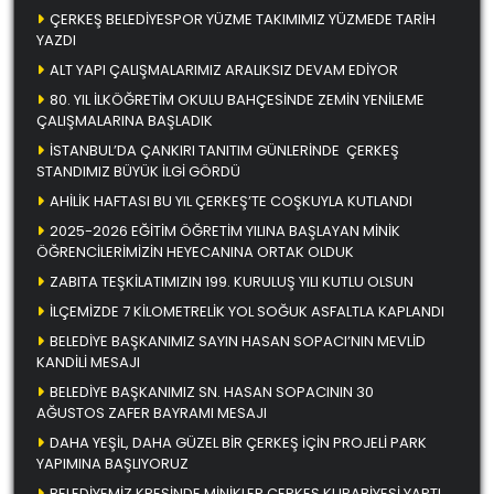
ÇERKEŞ BELEDİYESPOR YÜZME TAKIMIMIZ YÜZMEDE TARİH
YAZDI
ALT YAPI ÇALIŞMALARIMIZ ARALIKSIZ DEVAM EDİYOR
80. YIL İLKÖĞRETİM OKULU BAHÇESİNDE ZEMİN YENİLEME
ÇALIŞMALARINA BAŞLADIK
İSTANBUL’DA ÇANKIRI TANITIM GÜNLERİNDE ÇERKEŞ
STANDIMIZ BÜYÜK İLGİ GÖRDÜ
AHİLİK HAFTASI BU YIL ÇERKEŞ’TE COŞKUYLA KUTLANDI
2025-2026 EĞİTİM ÖĞRETİM YILINA BAŞLAYAN MİNİK
ÖĞRENCİLERİMİZİN HEYECANINA ORTAK OLDUK
ZABITA TEŞKİLATIMIZIN 199. KURULUŞ YILI KUTLU OLSUN
İLÇEMİZDE 7 KİLOMETRELİK YOL SOĞUK ASFALTLA KAPLANDI
BELEDİYE BAŞKANIMIZ SAYIN HASAN SOPACI’NIN MEVLİD
KANDİLİ MESAJI
BELEDİYE BAŞKANIMIZ SN. HASAN SOPACININ 30
AĞUSTOS ZAFER BAYRAMI MESAJI
DAHA YEŞİL, DAHA GÜZEL BİR ÇERKEŞ İÇİN PROJELİ PARK
YAPIMINA BAŞLIYORUZ
BELEDİYEMİZ KREŞİNDE MİNİKLER ÇERKEŞ KURABİYESİ YAPTI