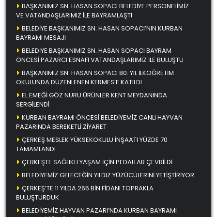
BAŞKANIMIZ SN. HASAN SOPACI BELEDİYE PERSONELİMİZ
VE VATANDAŞLARIMIZ İLE BAYRAMLAŞTI
BELEDİYE BAŞKANIMIZ SN. HASAN SOPACI’NIN KURBAN
BAYRAMI MESAJI
BELEDİYE BAŞKANIMIZ SN. HASAN SOPACI BAYRAM
ÖNCESİ PAZARCI ESNAFI VATANDAŞLARIMIZ İLE BULUŞTU
BAŞKANIMIZ SN. HASAN SOPACI 80. YIL İLKÖĞRETİM
OKULUNDA DÜZENLENEN KERMES’E KATILDI
EL EMEĞİ GÖZ NURU ÜRÜNLER KENT MEYDANINDA
SERGİLENDİ
KURBAN BAYRAMI ÖNCESİ BELEDİYEMİZ CANLI HAYVAN
PAZARINDA BEREKETLİ ZİYARET
ÇERKEŞ MESLEK YÜKSEKOKULU İNŞAATI YÜZDE 70
TAMAMLANDI
ÇERKEŞTE SAĞLIKLI YAŞAM İÇİN PEDALLAR ÇEVRİLDİ
BELEDİYEMİZ GELECEĞİN YILDIZ YÜZÜCÜLERİNİ YETİŞTİRİYOR
ÇERKEŞ’TE 11 YILDA 265 BİN FİDANI TOPRAKLA
BULUŞTURDUK
BELEDİYEMİZ HAYVAN PAZARI’NDA KURBAN BAYRAMI