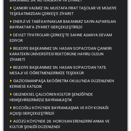
BAKANIMIZ SN. ALİ YERLİKAYA’YA ZİYARET
ÇANKIRI VALİMİZ SN. MUSTAFA FIRAT TAŞOLAR VE MÜLKİYE
TEŞKİLATIMIZDAN ÇERKEŞ’E ZİYARET
ENERJİ VE TABİİ KAYNAKLAR BAKANIMIZ SAYIN ALPARSLAN
BAYRAKTAR’A ZİYARET GERÇEKLEŞTİRİLDİ
DEVLET TİYATROLARI ÇERKEŞ’TE SAHNE ALMAYA DEVAM
EDİYOR
BELEDİYE BAŞKANIMIZ SN. HASAN SOPACI’DAN ÇANKIRI
KARATEKİN ÜNİVERSİTESİ REKTÖRÜNE HAYIRLI OLSUN
ZİYARETİ
BELEDİYE BAŞKANIMIZ SN. HASAN SOPACI’DAN TATİL
MESAJI VE ÖĞRETMENLERİMİZE TEŞEKKÜR
GAZİOSMANPAŞA İLKÖĞRETİM OKULU’NDA DÜZENLENEN
KERMESE KATILDIK
GELENEKSEL ÇALCIÖREN KÜLTÜR ŞENLİĞİ’NDE
HEMŞEHRİLERİMİZLE BAYRAMLAŞTIK
BOZOĞLU KÖYÜ’NDE BAYRAMLAŞMA VE KÖY KONAĞI
AÇILIŞI GERÇEKLEŞTİRİLDİ
ALİÖZÜ KÖYÜ’NDE 26. HOROSAN ERENLERİNİ ANMA VE
KÜLTÜR ŞENLİĞİ DÜZENLENDİ