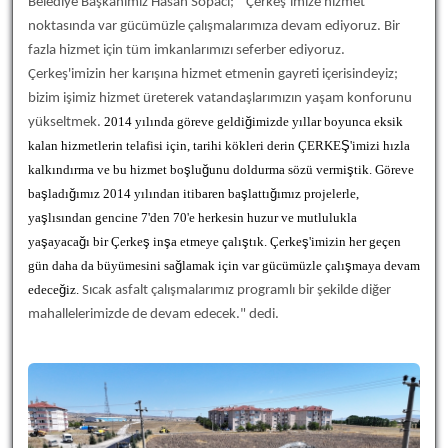
Belediye Başkanımız Hasan Sopacı; “Çerkeş’imize hizmet
noktasında var gücümüzle çalışmalarımıza devam ediyoruz. Bir
fazla hizmet için tüm imkanlarımızı seferber ediyoruz.
Çerkeş'imizin her karışına hizmet etmenin gayreti içerisindeyiz;
bizim işimiz hizmet üreterek vatandaşlarımızın yaşam konforunu
yükseltmek.
2014 yılında göreve geldi
ğ
imizde yıllar boyunca eksik
kalan hizmetlerin telafisi için, tarihi kökleri derin ÇERKE
Ş
'imizi hızla
kalkındırma ve bu hizmet bo
ş
lu
ğ
unu doldurma sözü vermi
ş
tik. Göreve
ba
ş
ladı
ğ
ımız 2014 yılından itibaren ba
ş
lattı
ğ
ımız projelerle,
ya
ş
lısından gencine 7'den 70'e herkesin huzur ve mutlulukla
ya
ş
ayaca
ğ
ı bir Çerke
ş
in
ş
a etmeye çalı
ş
tık. Çerke
ş
'imizin her geçen
gün daha da büyümesini sa
ğ
lamak için var gücümüzle çalı
ş
maya devam
edece
ğ
iz.
Sıcak asfalt çalışmalarımız programlı bir şekilde diğer
mahallelerimizde de devam edecek." dedi.