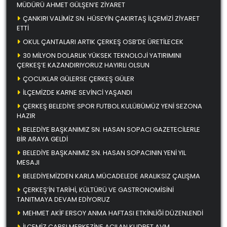
MÜDÜRÜ AHMET GÜLŞEN’E ZİYARET
ÇANKIRI VALİMİZ SN. HÜSEYİN ÇAKIRTAŞ İLÇEMİZİ ZİYARET
ETTİ
OKUL ÇANTALARI ARTIK ÇERKEŞ OSB’DE ÜRETİLECEK
30 MİLYON DOLARLIK YÜKSEK TEKNOLOJİ YATIRIMINI
ÇERKEŞ’E KAZANDIRIYORUZ HAYIRLI OLSUN
ÇOCUKLAR GÜLERSE ÇERKEŞ GÜLER
İLÇEMİZDE KARNE SEVİNCİ YAŞANDI
ÇERKEŞ BELEDİYE SPOR FUTBOL KULÜBÜMÜZ YENİ SEZONA
HAZIR
BELEDİYE BAŞKANIMIZ SN. HASAN SOPACI GAZETECİLERLE
BİR ARAYA GELDİ
BELEDİYE BAŞKANIMIZ SN. HASAN SOPACININ YENİ YIL
MESAJI
BELEDİYEMİZDEN KARLA MÜCADELEDE ARALIKSIZ ÇALIŞMA
ÇERKEŞ’İN TARİHİ, KÜLTÜRÜ VE GASTRONOMİSİNİ
TANITMAYA DEVAM EDİYORUZ
MEHMET AKİF ERSOY ANMA HAFTASI ETKİNLİĞİ DÜZENLENDİ
İLÇEMİZ ÇARŞI MERKEZİNE AÇILAN KUDRET AVM