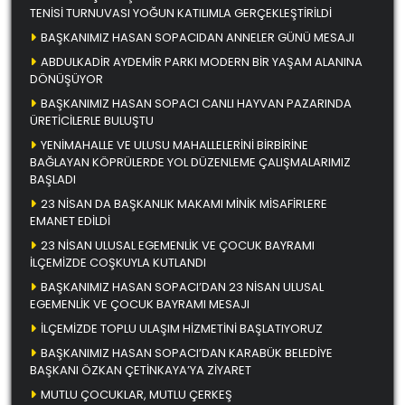
TENİSİ TURNUVASI YOĞUN KATILIMLA GERÇEKLEŞTİRİLDİ
BAŞKANIMIZ HASAN SOPACIDAN ANNELER GÜNÜ MESAJI
ABDULKADİR AYDEMİR PARKI MODERN BİR YAŞAM ALANINA
DÖNÜŞÜYOR
BAŞKANIMIZ HASAN SOPACI CANLI HAYVAN PAZARINDA
ÜRETİCİLERLE BULUŞTU
YENİMAHALLE VE ULUSU MAHALLELERİNİ BİRBİRİNE
BAĞLAYAN KÖPRÜLERDE YOL DÜZENLEME ÇALIŞMALARIMIZ
BAŞLADI
23 NİSAN DA BAŞKANLIK MAKAMI MİNİK MİSAFİRLERE
EMANET EDİLDİ
23 NİSAN ULUSAL EGEMENLİK VE ÇOCUK BAYRAMI
İLÇEMİZDE COŞKUYLA KUTLANDI
BAŞKANIMIZ HASAN SOPACI’DAN 23 NİSAN ULUSAL
EGEMENLİK VE ÇOCUK BAYRAMI MESAJI
İLÇEMİZDE TOPLU ULAŞIM HİZMETİNİ BAŞLATIYORUZ
BAŞKANIMIZ HASAN SOPACI’DAN KARABÜK BELEDİYE
BAŞKANI ÖZKAN ÇETİNKAYA’YA ZİYARET
MUTLU ÇOCUKLAR, MUTLU ÇERKEŞ