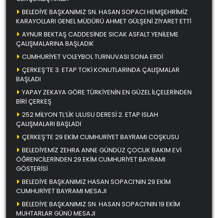
BELEDİYE BAŞKANIMIZ SN. HASAN SOPACI HEMŞEHRİMİZ
KARAYOLLARI GENEL MÜDÜRÜ AHMET GÜLŞENİ ZİYARET ETTİ
AYNUR BEKTAŞ CADDESİNDE SICAK ASFALT YENİLEME
ÇALIŞMALARINA BAŞLADIK
CUMHURİYET VOLEYBOL TURNUVASI SONA ERDİ
ÇERKEŞ’TE 3. ETAP TOKİ KONUTLARINDA ÇALIŞMALAR
BAŞLADI
YAPAY ZEKAYA GÖRE TÜRKİYENİN EN GÜZEL İLÇELERİNDEN
BİRİ ÇERKEŞ
252 MİLYON TL’LİK ULUSU DERESİ 2. ETAP ISLAH
ÇALIŞMALARI BAŞLADI
ÇERKEŞ’TE 29 EKİM CUMHURİYET BAYRAMI COŞKUSU
BELEDİYEMİZ ZEHRA ANNE GÜNDÜZ ÇOCUK BAKIM EVİ
ÖĞRENCİLERİNDEN 29 EKİM CUMHURİYET BAYRAMI
GÖSTERİSİ
BELEDİYE BAŞKANIMIZ HASAN SOPACI’NIN 29 EKİM
CUMHURİYET BAYRAMI MESAJI
BELEDİYE BAŞKANIMIZ SN. HASAN SOPACI’NIN 19 EKİM
MUHTARLAR GÜNÜ MESAJI