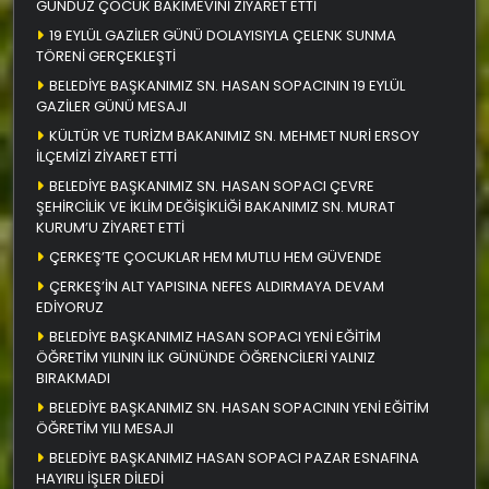
GÜNDÜZ ÇOCUK BAKIMEVİNİ ZİYARET ETTİ
19 EYLÜL GAZİLER GÜNÜ DOLAYISIYLA ÇELENK SUNMA
TÖRENİ GERÇEKLEŞTİ
BELEDİYE BAŞKANIMIZ SN. HASAN SOPACININ 19 EYLÜL
GAZİLER GÜNÜ MESAJI
KÜLTÜR VE TURİZM BAKANIMIZ SN. MEHMET NURİ ERSOY
İLÇEMİZİ ZİYARET ETTİ
BELEDİYE BAŞKANIMIZ SN. HASAN SOPACI ÇEVRE
ŞEHİRCİLİK VE İKLİM DEĞİŞİKLİĞİ BAKANIMIZ SN. MURAT
KURUM’U ZİYARET ETTİ
ÇERKEŞ’TE ÇOCUKLAR HEM MUTLU HEM GÜVENDE
ÇERKEŞ’İN ALT YAPISINA NEFES ALDIRMAYA DEVAM
EDİYORUZ
BELEDİYE BAŞKANIMIZ HASAN SOPACI YENİ EĞİTİM
ÖĞRETİM YILININ İLK GÜNÜNDE ÖĞRENCİLERİ YALNIZ
BIRAKMADI
BELEDİYE BAŞKANIMIZ SN. HASAN SOPACININ YENİ EĞİTİM
ÖĞRETİM YILI MESAJI
BELEDİYE BAŞKANIMIZ HASAN SOPACI PAZAR ESNAFINA
HAYIRLI İŞLER DİLEDİ