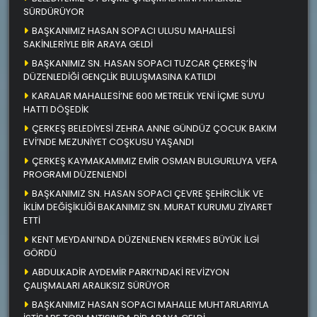
SÜRDÜRÜYOR
BAŞKANIMIZ HASAN SOPACI ULUSU MAHALLESİ
SAKİNLERİYLE BİR ARAYA GELDİ
BAŞKANIMIZ SN. HASAN SOPACI TUZCAR ÇERKEŞ’İN
DÜZENLEDİĞİ GENÇLİK BULUŞMASINA KATILDI
KARALAR MAHALLESİ’NE 600 METRELİK YENİ İÇME SUYU
HATTI DÖŞEDİK
ÇERKEŞ BELEDİYESİ ZEHRA ANNE GÜNDÜZ ÇOCUK BAKIM
EVİ’NDE MEZUNİYET COŞKUSU YAŞANDI
ÇERKEŞ KAYMAKAMIMIZ EMİR OSMAN BULGURLUYA VEFA
PROGRAMI DÜZENLENDİ
BAŞKANIMIZ SN. HASAN SOPACI ÇEVRE ŞEHİRCİLİK VE
İKLİM DEĞİŞİKLİĞİ BAKANIMIZ SN. MURAT KURUMU ZİYARET
ETTİ
KENT MEYDANI’NDA DÜZENLENEN KERMES BÜYÜK İLGİ
GÖRDÜ
ABDULKADİR AYDEMİR PARKI’NDAKİ REVİZYON
ÇALIŞMALARI ARALIKSIZ SÜRÜYOR
BAŞKANIMIZ HASAN SOPACI MAHALLE MUHTARLARIYLA