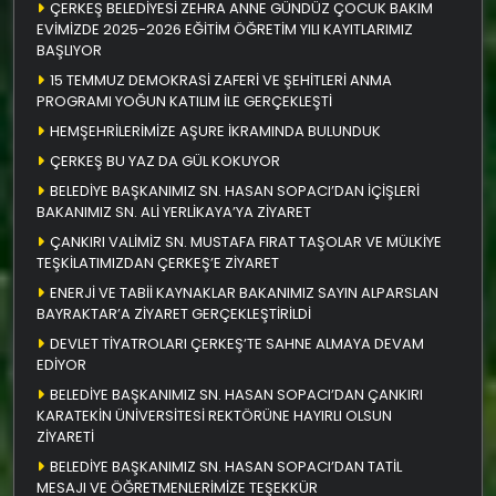
ÇERKEŞ BELEDİYESİ ZEHRA ANNE GÜNDÜZ ÇOCUK BAKIM
EVİMİZDE 2025-2026 EĞİTİM ÖĞRETİM YILI KAYITLARIMIZ
BAŞLIYOR
15 TEMMUZ DEMOKRASİ ZAFERİ VE ŞEHİTLERİ ANMA
PROGRAMI YOĞUN KATILIM İLE GERÇEKLEŞTİ
HEMŞEHRİLERİMİZE AŞURE İKRAMINDA BULUNDUK
ÇERKEŞ BU YAZ DA GÜL KOKUYOR
BELEDİYE BAŞKANIMIZ SN. HASAN SOPACI’DAN İÇİŞLERİ
BAKANIMIZ SN. ALİ YERLİKAYA’YA ZİYARET
ÇANKIRI VALİMİZ SN. MUSTAFA FIRAT TAŞOLAR VE MÜLKİYE
TEŞKİLATIMIZDAN ÇERKEŞ’E ZİYARET
ENERJİ VE TABİİ KAYNAKLAR BAKANIMIZ SAYIN ALPARSLAN
BAYRAKTAR’A ZİYARET GERÇEKLEŞTİRİLDİ
DEVLET TİYATROLARI ÇERKEŞ’TE SAHNE ALMAYA DEVAM
EDİYOR
BELEDİYE BAŞKANIMIZ SN. HASAN SOPACI’DAN ÇANKIRI
KARATEKİN ÜNİVERSİTESİ REKTÖRÜNE HAYIRLI OLSUN
ZİYARETİ
BELEDİYE BAŞKANIMIZ SN. HASAN SOPACI’DAN TATİL
MESAJI VE ÖĞRETMENLERİMİZE TEŞEKKÜR