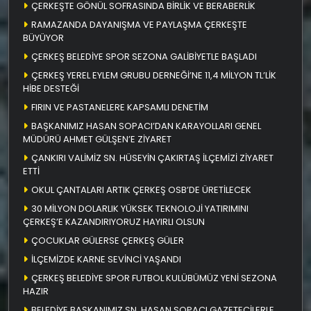
ÇERKEŞTE GÖNÜL SOFRASINDA BİRLİK VE BERABERLİK
RAMAZANDA DAYANIŞMA VE PAYLAŞMA ÇERKEŞTE
BÜYÜYOR
ÇERKEŞ BELEDİYE SPOR SEZONA GALİBİYETLE BAŞLADI
ÇERKEŞ YEREL EYLEM GRUBU DERNEĞİ’NE 11,4 MİLYON TL’LİK
HİBE DESTEĞİ
FIRIN VE PASTANELERE KAPSAMLI DENETİM
BAŞKANIMIZ HASAN SOPACI’DAN KARAYOLLARI GENEL
MÜDÜRÜ AHMET GÜLŞEN’E ZİYARET
ÇANKIRI VALİMİZ SN. HÜSEYİN ÇAKIRTAŞ İLÇEMİZİ ZİYARET
ETTİ
OKUL ÇANTALARI ARTIK ÇERKEŞ OSB’DE ÜRETİLECEK
30 MİLYON DOLARLIK YÜKSEK TEKNOLOJİ YATIRIMINI
ÇERKEŞ’E KAZANDIRIYORUZ HAYIRLI OLSUN
ÇOCUKLAR GÜLERSE ÇERKEŞ GÜLER
İLÇEMİZDE KARNE SEVİNCİ YAŞANDI
ÇERKEŞ BELEDİYE SPOR FUTBOL KULÜBÜMÜZ YENİ SEZONA
HAZIR
BELEDİYE BAŞKANIMIZ SN. HASAN SOPACI GAZETECİLERLE