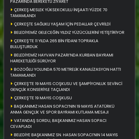
PAZARINDA BEREKETLİ ZİYARET
ÇERKEŞ MESLEK YÜKSEKOKULU İNŞAATI YÜZDE 70
TAMAMLANDI
ÇERKEŞTE SAĞLIKLI YAŞAM İÇİN PEDALLAR ÇEVRİLDİ
BELEDİYEMİZ GELECEĞİN YILDIZ YÜZÜCÜLERİNİ YETİŞTİRİYOR
ÇERKEŞ’TE 11 YILDA 265 BİN FİDANI TOPRAKLA
BULUŞTURDUK
BELEDİYEMİZ HAYVAN PAZARI’NDA KURBAN BAYRAMI
HAREKETLİLİĞİ SÜRÜYOR
BOZOĞLU YOLUNDA 570 METRELİK KANALİZASYON HATTI
TAMAMLANDI
ÇERKEŞ’TE 19 MAYIS COŞKUSU VE ŞAMPİYONLUK SEVİNCİ
GENÇLİK KONSERİYLE TAÇLANDI
ÇERKEŞ’TE 19 MAYIS COŞKUSU
BAŞKANIMIZ HASAN SOPACI’NIN 19 MAYIS ATATÜRKÜ
ANMA GENÇLİK VE SPOR BAYRAMI KUTLAMA MESAJI
VATANDAŞ SORDU, BAŞKANIMIZ HASAN SOPACI
CEVAPLADI
BELEDİYE BAŞKANIMIZ SN. HASAN SOPACI’NIN 14 MAYIS