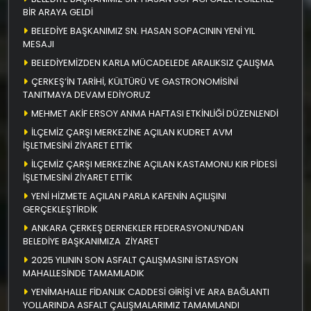
BİR ARAYA GELDİ
BELEDİYE BAŞKANIMIZ SN. HASAN SOPACININ YENİ YIL
MESAJI
BELEDİYEMİZDEN KARLA MÜCADELEDE ARALIKSIZ ÇALIŞMA
ÇERKEŞ’İN TARİHİ, KÜLTÜRÜ VE GASTRONOMİSİNİ
TANITMAYA DEVAM EDİYORUZ
MEHMET AKİF ERSOY ANMA HAFTASI ETKİNLİĞİ DÜZENLENDİ
İLÇEMİZ ÇARŞI MERKEZİNE AÇILAN KUDRET AVM
İŞLETMESİNİ ZİYARET ETTİK
İLÇEMİZ ÇARŞI MERKEZİNE AÇILAN KASTAMONU KIR PİDESİ
İŞLETMESİNİ ZİYARET ETTİK
YENİ HİZMETE AÇILAN PARLA KAFENİN AÇILIŞINI
GERÇEKLEŞTİRDİK
ANKARA ÇERKEŞ DERNEKLER FEDERASYONU’NDAN
BELEDİYE BAŞKANIMIZA ZİYARET
2025 YILININ SON ASFALT ÇALIŞMASINI İSTASYON
MAHALLESİNDE TAMAMLADIK
YENİMAHALLE FİDANLIK CADDESİ GİRİŞİ VE ARA BAĞLANTI
YOLLARINDA ASFALT ÇALIŞMALARIMIZ TAMAMLANDI