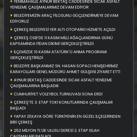
YENİMAHALLE AYNUR BEKTAŞ CADDESİNDE SICAK ASFALT
YENİLEME ÇALIŞMALARIMIZ DEVAM EDİYOR
BELEDİYEMİZİN ARAÇ FİLOSUNU GÜÇLENDİRMEYE DEVAM
EDİYORUZ
ÇERKEŞ BELEDİYESİ YER ALTI OTOPARKI HİZMETE AÇILDI
ÇERKEŞ OSB’DE 11 KASIM MİLLİ AĞAÇLANDIRMA GÜNÜ
KAPSAMINDA FİDAN DİKİMİ GERÇEKLEŞTİRİLDİ
İLÇEMİZDE 10 KASIM ATATÜRK’Ü ANMA PROGRAMI
GERÇEKLEŞTİRİLDİ
BELEDİYE BAŞKANIMIZ SN. HASAN SOPACI HEMŞEHRİMİZ
KARAYOLLARI GENEL MÜDÜRÜ AHMET GÜLŞENİ ZİYARET ETTİ
AYNUR BEKTAŞ CADDESİNDE SICAK ASFALT YENİLEME
ÇALIŞMALARINA BAŞLADIK
CUMHURİYET VOLEYBOL TURNUVASI SONA ERDİ
ÇERKEŞ’TE 3. ETAP TOKİ KONUTLARINDA ÇALIŞMALAR
BAŞLADI
YAPAY ZEKAYA GÖRE TÜRKİYENİN EN GÜZEL İLÇELERİNDEN
BİRİ ÇERKEŞ
252 MİLYON TL’LİK ULUSU DERESİ 2. ETAP ISLAH
ÇALIŞMALARI BAŞLADI