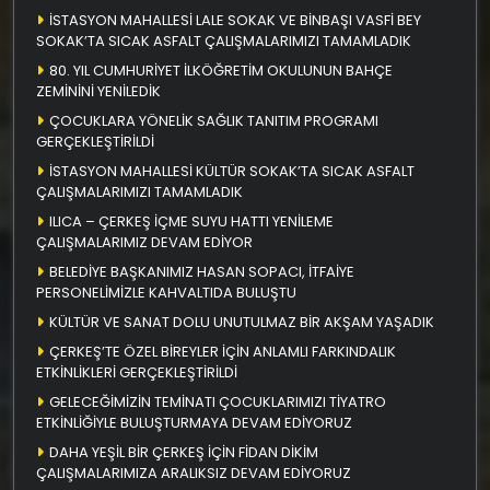
İSTASYON MAHALLESİ LALE SOKAK VE BİNBAŞI VASFİ BEY
SOKAK’TA SICAK ASFALT ÇALIŞMALARIMIZI TAMAMLADIK
80. YIL CUMHURİYET İLKÖĞRETİM OKULUNUN BAHÇE
ZEMİNİNİ YENİLEDİK
ÇOCUKLARA YÖNELİK SAĞLIK TANITIM PROGRAMI
GERÇEKLEŞTİRİLDİ
İSTASYON MAHALLESİ KÜLTÜR SOKAK’TA SICAK ASFALT
ÇALIŞMALARIMIZI TAMAMLADIK
ILICA – ÇERKEŞ İÇME SUYU HATTI YENİLEME
ÇALIŞMALARIMIZ DEVAM EDİYOR
BELEDİYE BAŞKANIMIZ HASAN SOPACI, İTFAİYE
PERSONELİMİZLE KAHVALTIDA BULUŞTU
KÜLTÜR VE SANAT DOLU UNUTULMAZ BİR AKŞAM YAŞADIK
ÇERKEŞ’TE ÖZEL BİREYLER İÇİN ANLAMLI FARKINDALIK
ETKİNLİKLERİ GERÇEKLEŞTİRİLDİ
GELECEĞİMİZİN TEMİNATI ÇOCUKLARIMIZI TİYATRO
ETKİNLİĞİYLE BULUŞTURMAYA DEVAM EDİYORUZ
DAHA YEŞİL BİR ÇERKEŞ İÇİN FİDAN DİKİM
ÇALIŞMALARIMIZA ARALIKSIZ DEVAM EDİYORUZ