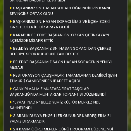
SAHADAN GALİBİYET İLE AYRILDI
BAŞKANIMIZ SN. HASAN SOPACI ÖĞRENCİLERİN KARNE
SEVİNCİNE ORTAK OLDU
BAŞKANIMIZ SN. HASAN SOPACI İLİMİZ VE İLÇEMİZDEKİ
GAZETECİLER İLE BİR ARAYA GELDİ
KARABÜK BELEDİYE BAŞKANI SN. ÖZKAN ÇETİNKAYA’YI
İLÇEMİZDE MİSAFİR ETTİK
BELEDİYE BAŞKANIMIZ SN. HASAN SOPACI DAN ÇERKEŞ
BELEDİYE SPOR KULÜBÜNE TAM DESTEK
BELEDİYE BAŞKANIMIZ SAYIN HASAN SOPACI’NIN YENİ YIL
MESAJI
RESTORASYON ÇALIŞMALARI TAMAMLANAN DEMİRCİ ŞEYH
(TİMURİ) CAMİİ YENİDEN İBADETE AÇILDI
ÇANKIRI VALİMİZ MUSTAFA FIRAT TAŞOLAR
BAŞKANLIĞINDA MUHTARLAR TOPLANTISI DÜZENLENDİ
“EYVAH NADİR” BELEDİYEMİZ KÜLTÜR MERKEZİNDE
SAHNELENDİ
3 ARALIK DÜNYA ENGELLİLER GÜNÜNDE KARDEŞLERİMİZİ
YALNIZ BIRAKMADIK
24 KASIM ÖĞRETMENLER GÜNÜ PROGRAMI DÜZENLENDİ