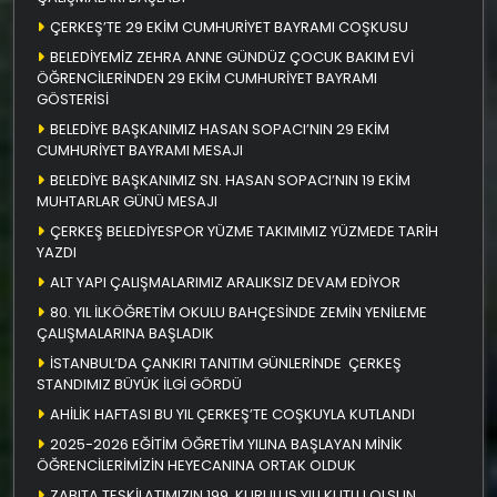
ÇERKEŞ’TE 29 EKİM CUMHURİYET BAYRAMI COŞKUSU
BELEDİYEMİZ ZEHRA ANNE GÜNDÜZ ÇOCUK BAKIM EVİ
ÖĞRENCİLERİNDEN 29 EKİM CUMHURİYET BAYRAMI
GÖSTERİSİ
BELEDİYE BAŞKANIMIZ HASAN SOPACI’NIN 29 EKİM
CUMHURİYET BAYRAMI MESAJI
BELEDİYE BAŞKANIMIZ SN. HASAN SOPACI’NIN 19 EKİM
MUHTARLAR GÜNÜ MESAJI
ÇERKEŞ BELEDİYESPOR YÜZME TAKIMIMIZ YÜZMEDE TARİH
YAZDI
ALT YAPI ÇALIŞMALARIMIZ ARALIKSIZ DEVAM EDİYOR
80. YIL İLKÖĞRETİM OKULU BAHÇESİNDE ZEMİN YENİLEME
ÇALIŞMALARINA BAŞLADIK
İSTANBUL’DA ÇANKIRI TANITIM GÜNLERİNDE ÇERKEŞ
STANDIMIZ BÜYÜK İLGİ GÖRDÜ
AHİLİK HAFTASI BU YIL ÇERKEŞ’TE COŞKUYLA KUTLANDI
2025-2026 EĞİTİM ÖĞRETİM YILINA BAŞLAYAN MİNİK
ÖĞRENCİLERİMİZİN HEYECANINA ORTAK OLDUK
ZABITA TEŞKİLATIMIZIN 199. KURULUŞ YILI KUTLU OLSUN