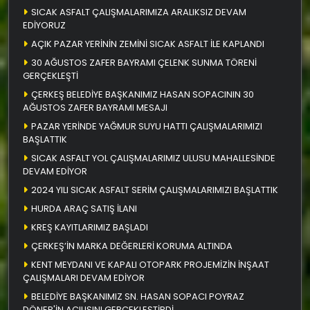
SICAK ASFALT ÇALIŞMALARIMIZA ARALIKSIZ DEVAM
EDİYORUZ
AÇIK PAZAR YERİNİN ZEMİNİ SICAK ASFALT İLE KAPLANDI
30 AĞUSTOS ZAFER BAYRAMI ÇELENK SUNMA TÖRENİ
GERÇEKLEŞTİ
ÇERKEŞ BELEDİYE BAŞKANIMIZ HASAN SOPACININ 30
AĞUSTOS ZAFER BAYRAMI MESAJI
PAZAR YERİNDE YAĞMUR SUYU HATTI ÇALIŞMALARIMIZI
BAŞLATTIK
SICAK ASFALT YOL ÇALIŞMALARIMIZ ULUSU MAHALLESİNDE
DEVAM EDİYOR
2024 YILI SICAK ASFALT SERİM ÇALIŞMALARIMIZI BAŞLATTIK
HURDA ARAÇ SATIŞ İLANI
KREŞ KAYITLARIMIZ BAŞLADI
ÇERKEŞ’İN MARKA DEĞERLERİ KORUMA ALTINDA
KENT MEYDANI VE KAPALI OTOPARK PROJEMİZİN İNŞAAT
ÇALIŞMALARI DEVAM EDİYOR
BELEDİYE BAŞKANIMIZ SN. HASAN SOPACI POYRAZ
DÖNER'İN AÇILIŞINI GERÇEKLEŞTİRDİ