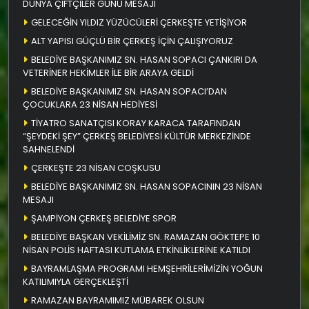
DÜNYA ÇİFTÇİLER GÜNÜ MESAJI
GELECEĞİN YILDIZ YÜZÜCÜLERİ ÇERKEŞTE YETİŞİYOR
ALT YAPISI GÜÇLÜ BİR ÇERKEŞ İÇİN ÇALIŞIYORUZ
BELEDİYE BAŞKANIMIZ SN. HASAN SOPACI ÇANKIRI DA
VETERİNER HEKİMLER İLE BİR ARAYA GELDİ
BELEDİYE BAŞKANIMIZ SN. HASAN SOPACI’DAN
ÇOCUKLARA 23 NİSAN HEDİYESİ
TİYATRO SANATÇISI KORAY KARACA TARAFINDAN
“ŞEYDEKİ ŞEY” ÇERKEŞ BELEDİYESİ KÜLTÜR MERKEZİNDE
SAHNELENDİ
ÇERKEŞTE 23 NİSAN COŞKUSU
BELEDİYE BAŞKANIMIZ SN. HASAN SOPACININ 23 NİSAN
MESAJI
ŞAMPİYON ÇERKEŞ BELEDİYE SPOR
BELEDİYE BAŞKAN VEKİLİMİZ SN. RAMAZAN GÖKTEPE 10
NİSAN POLİS HAFTASI KUTLAMA ETKİNLİKLERİNE KATILDI
BAYRAMLAŞMA PROGRAMI HEMŞEHRİLERİMİZİN YOĞUN
KATILIMIYLA GERÇEKLEŞTİ
RAMAZAN BAYRAMIMIZ MÜBAREK OLSUN