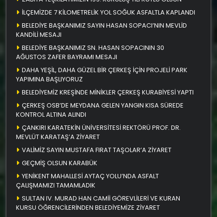
İLÇEMİZDE 7 KİLOMETRELİK YOL SOĞUK ASFALTLA KAPLANDI
BELEDİYE BAŞKANIMIZ SAYIN HASAN SOPACI’NIN MEVLİD
KANDİLİ MESAJI
BELEDİYE BAŞKANIMIZ SN. HASAN SOPACININ 30
AĞUSTOS ZAFER BAYRAMI MESAJI
DAHA YEŞİL, DAHA GÜZEL BİR ÇERKEŞ İÇİN PROJELİ PARK
YAPIMINA BAŞLIYORUZ
BELEDİYEMİZ KREŞİNDE MİNİKLER ÇERKEŞ KURABİYESİ YAPTI
ÇERKEŞ OSB’DE MEYDANA GELEN YANGIN KISA SÜREDE
KONTROL ALTINA ALINDI
ÇANKIRI KARATEKİN ÜNİVERSİTESİ REKTÖRÜ PROF. DR.
MEVLÜT KARATAŞ’A ZİYARET
VALİMİZ SAYIN MUSTAFA FIRAT TAŞOLAR’A ZİYARET
GEÇMİŞ OLSUN KARABÜK
YENİKENT MAHALLESİ AYTAÇ YOLU’NDA ASFALT
ÇALIŞMAMIZI TAMAMLADIK
SULTAN IV. MURAD HAN CAMİİ GÖREVLİLERİ VE KURAN
KURSU ÖĞRENCİLERİNDEN BELEDİYEMİZE ZİYARET