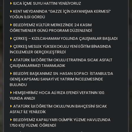
ILICA İÇME SUYU HATTINI YENİLİYORUZ
KENT MEYDANINDA “GAZZE İÇİN DAYANIŞMA KERMESİ”
YOĞUN İLGİ GÖRDÜ
BELEDİYEMİZ KÜLTÜR MERKEZİNDE 24 KASIM
ÖĞRETMENLER GÜNÜ PROGRAMI DÜZENLENDİ
ÇERKEŞ – KIZILCAHAMAM YOLUNDA ÇALIŞMALAR BAŞLADI
ÇERKEŞ MESLEK YÜKSEKOKULU YENİ EĞİTİM BİNASINDA
İNCELEMELER GERÇEKLEŞTİRİLDİ
ATATÜRK İLKÖĞRETİM OKULU ETRAFINDA SICAK ASFALT
ÇALIŞMALARIMIZI TAMAMLADIK
BELEDİYE BAŞKANIMIZ SN. HASAN SOPACI İSTANBUL’DA
GENİŞ KAPSAMLI SANAYİ VE YATIRIM İNCELEMESİNDE
BULUNDU
HEMŞEHRİMİZ HOCA ALİ RIZA EFENDİ VEFATININ 100.
YILINDA ANILDI
ATATÜRK İLKÖĞRETİM OKULU’NUN BAHÇESİNİ SICAK
ASFALT İLE YENİLEDİK
BELEDİYEMİZ KAPALI YARI OLİMPİK YÜZME HAVUZUNDA
1750 KİŞİ YÜZME ÖĞRENDİ