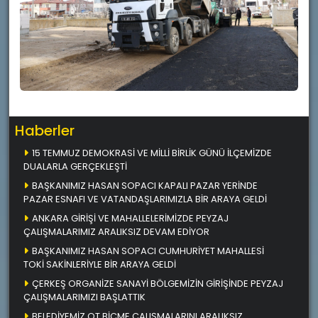
Haberler
15 TEMMUZ DEMOKRASİ VE MİLLİ BİRLİK GÜNÜ İLÇEMİZDE
DUALARLA GERÇEKLEŞTİ
BAŞKANIMIZ HASAN SOPACI KAPALI PAZAR YERİNDE
PAZAR ESNAFI VE VATANDAŞLARIMIZLA BİR ARAYA GELDİ
ANKARA GİRİŞİ VE MAHALLELERİMİZDE PEYZAJ
ÇALIŞMALARIMIZ ARALIKSIZ DEVAM EDİYOR
BAŞKANIMIZ HASAN SOPACI CUMHURİYET MAHALLESİ
TOKİ SAKİNLERİYLE BİR ARAYA GELDİ
ÇERKEŞ ORGANİZE SANAYİ BÖLGEMİZİN GİRİŞİNDE PEYZAJ
ÇALIŞMALARIMIZI BAŞLATTIK
BELEDİYEMİZ OT BİÇME ÇALIŞMALARINI ARALIKSIZ