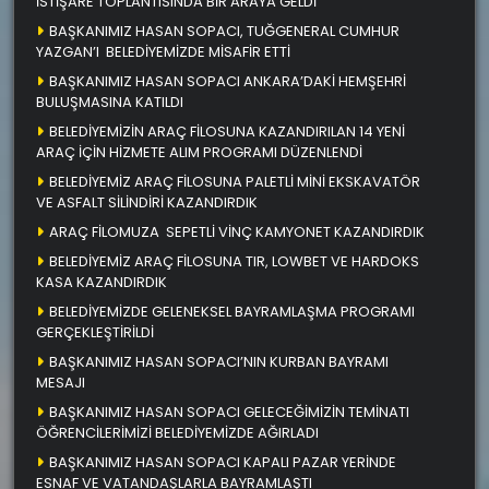
İSTİŞARE TOPLANTISINDA BİR ARAYA GELDİ
BAŞKANIMIZ HASAN SOPACI, TUĞGENERAL CUMHUR
YAZGAN’I BELEDİYEMİZDE MİSAFİR ETTİ
BAŞKANIMIZ HASAN SOPACI ANKARA’DAKİ HEMŞEHRİ
BULUŞMASINA KATILDI
BELEDİYEMİZİN ARAÇ FİLOSUNA KAZANDIRILAN 14 YENİ
ARAÇ İÇİN HİZMETE ALIM PROGRAMI DÜZENLENDİ
BELEDİYEMİZ ARAÇ FİLOSUNA PALETLİ MİNİ EKSKAVATÖR
VE ASFALT SİLİNDİRİ KAZANDIRDIK
ARAÇ FİLOMUZA SEPETLİ VİNÇ KAMYONET KAZANDIRDIK
BELEDİYEMİZ ARAÇ FİLOSUNA TIR, LOWBET VE HARDOKS
KASA KAZANDIRDIK
BELEDİYEMİZDE GELENEKSEL BAYRAMLAŞMA PROGRAMI
GERÇEKLEŞTİRİLDİ
BAŞKANIMIZ HASAN SOPACI’NIN KURBAN BAYRAMI
MESAJI
BAŞKANIMIZ HASAN SOPACI GELECEĞİMİZİN TEMİNATI
ÖĞRENCİLERİMİZİ BELEDİYEMİZDE AĞIRLADI
BAŞKANIMIZ HASAN SOPACI KAPALI PAZAR YERİNDE
ESNAF VE VATANDAŞLARLA BAYRAMLAŞTI