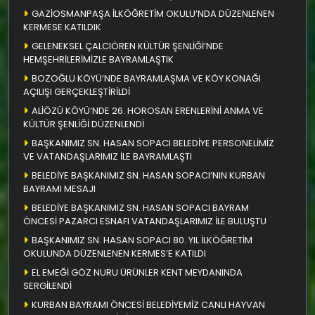
GAZİOSMANPAŞA İLKÖĞRETİM OKULU’NDA DÜZENLENEN
KERMESE KATILDIK
GELENEKSEL ÇALCIÖREN KÜLTÜR ŞENLİĞİ’NDE
HEMŞEHRİLERİMİZLE BAYRAMLAŞTIK
BOZOĞLU KÖYÜ’NDE BAYRAMLAŞMA VE KÖY KONAĞI
AÇILIŞI GERÇEKLEŞTİRİLDİ
ALİÖZÜ KÖYÜ’NDE 26. HOROSAN ERENLERİNİ ANMA VE
KÜLTÜR ŞENLİĞİ DÜZENLENDİ
BAŞKANIMIZ SN. HASAN SOPACI BELEDİYE PERSONELİMİZ
VE VATANDAŞLARIMIZ İLE BAYRAMLAŞTI
BELEDİYE BAŞKANIMIZ SN. HASAN SOPACI’NIN KURBAN
BAYRAMI MESAJI
BELEDİYE BAŞKANIMIZ SN. HASAN SOPACI BAYRAM
ÖNCESİ PAZARCI ESNAFI VATANDAŞLARIMIZ İLE BULUŞTU
BAŞKANIMIZ SN. HASAN SOPACI 80. YIL İLKÖĞRETİM
OKULUNDA DÜZENLENEN KERMES’E KATILDI
EL EMEĞİ GÖZ NURU ÜRÜNLER KENT MEYDANINDA
SERGİLENDİ
KURBAN BAYRAMI ÖNCESİ BELEDİYEMİZ CANLI HAYVAN