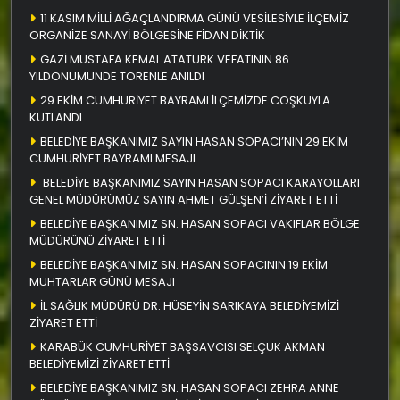
11 KASIM MİLLİ AĞAÇLANDIRMA GÜNÜ VESİLESİYLE İLÇEMİZ
ORGANİZE SANAYİ BÖLGESİNE FİDAN DİKTİK
GAZİ MUSTAFA KEMAL ATATÜRK VEFATININ 86.
YILDÖNÜMÜNDE TÖRENLE ANILDI
29 EKİM CUMHURİYET BAYRAMI İLÇEMİZDE COŞKUYLA
KUTLANDI
BELEDİYE BAŞKANIMIZ SAYIN HASAN SOPACI’NIN 29 EKİM
CUMHURİYET BAYRAMI MESAJI
BELEDİYE BAŞKANIMIZ SAYIN HASAN SOPACI KARAYOLLARI
GENEL MÜDÜRÜMÜZ SAYIN AHMET GÜLŞEN’İ ZİYARET ETTİ
BELEDİYE BAŞKANIMIZ SN. HASAN SOPACI VAKIFLAR BÖLGE
MÜDÜRÜNÜ ZİYARET ETTİ
BELEDİYE BAŞKANIMIZ SN. HASAN SOPACININ 19 EKİM
MUHTARLAR GÜNÜ MESAJI
İL SAĞLIK MÜDÜRÜ DR. HÜSEYİN SARIKAYA BELEDİYEMİZİ
ZİYARET ETTİ
KARABÜK CUMHURİYET BAŞSAVCISI SELÇUK AKMAN
BELEDİYEMİZİ ZİYARET ETTİ
BELEDİYE BAŞKANIMIZ SN. HASAN SOPACI ZEHRA ANNE