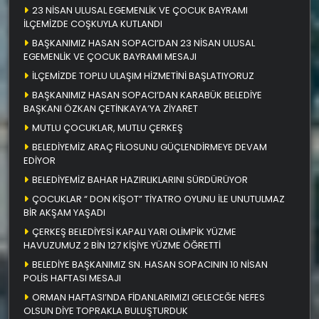
23 NİSAN ULUSAL EGEMENLİK VE ÇOCUK BAYRAMI
İLÇEMİZDE COŞKUYLA KUTLANDI
BAŞKANIMIZ HASAN SOPACI’DAN 23 NİSAN ULUSAL
EGEMENLİK VE ÇOCUK BAYRAMI MESAJI
İLÇEMİZDE TOPLU ULAŞIM HİZMETİNİ BAŞLATIYORUZ
BAŞKANIMIZ HASAN SOPACI’DAN KARABÜK BELEDİYE
BAŞKANI ÖZKAN ÇETİNKAYA’YA ZİYARET
MUTLU ÇOCUKLAR, MUTLU ÇERKEŞ
BELEDİYEMİZ ARAÇ FİLOSUNU GÜÇLENDİRMEYE DEVAM
EDİYOR
BELEDİYEMİZ BAHAR HAZIRLIKLARINI SÜRDÜRÜYOR
ÇOCUKLAR “ DON KİŞOT” TİYATRO OYUNU İLE UNUTULMAZ
BİR AKŞAM YAŞADI
ÇERKEŞ BELEDİYESİ KAPALI YARI OLİMPİK YÜZME
HAVUZUMUZ 2 BİN 127 KİŞİYE YÜZME ÖĞRETTİ
BELEDİYE BAŞKANIMIZ SN. HASAN SOPACININ 10 NİSAN
POLİS HAFTASI MESAJI
ORMAN HAFTASI’NDA FİDANLARIMIZI GELECEĞE NEFES
OLSUN DİYE TOPRAKLA BULUŞTURDUK