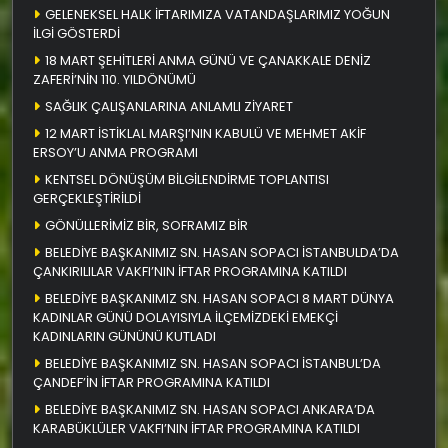
GELENEKSEL HALK İFTARIMIZA VATANDAŞLARIMIZ YOĞUN
İLGİ GÖSTERDİ
18 MART ŞEHİTLERİ ANMA GÜNÜ VE ÇANAKKALE DENİZ
ZAFERİ’NİN 110. YILDÖNÜMÜ
SAĞLIK ÇALIŞANLARINA ANLAMLI ZİYARET
12 MART İSTİKLAL MARŞI’NIN KABULÜ VE MEHMET AKİF
ERSOY’U ANMA PROGRAMI
KENTSEL DÖNÜŞÜM BİLGİLENDİRME TOPLANTISI
GERÇEKLEŞTİRİLDİ
GÖNÜLLERİMİZ BİR, SOFRAMIZ BİR
BELEDİYE BAŞKANIMIZ SN. HASAN SOPACI İSTANBULDA’DA
ÇANKIRILILAR VAKFI’NIN İFTAR PROGRAMINA KATILDI
BELEDİYE BAŞKANIMIZ SN. HASAN SOPACI 8 MART DÜNYA
KADINLAR GÜNÜ DOLAYISIYLA İLÇEMİZDEKİ EMEKÇİ
KADINLARIN GÜNÜNÜ KUTLADI
BELEDİYE BAŞKANIMIZ SN. HASAN SOPACI İSTANBUL’DA
ÇANDEF’İN İFTAR PROGRAMINA KATILDI
BELEDİYE BAŞKANIMIZ SN. HASAN SOPACI ANKARA’DA
KARABÜKLÜLER VAKFI’NIN İFTAR PROGRAMINA KATILDI