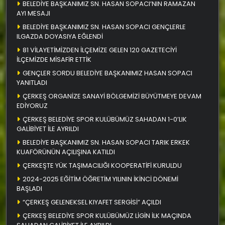
BELEDİYE BAŞKANIMIZ SN. HASAN SOPACI’NIN RAMAZAN
AYI MESAJI
BELEDİYE BAŞKANIMIZ SN. HASAN SOPACI GENÇLERLE
ILGAZDA DOYASIYA EĞLENDİ
81 VİLAYETİMİZDEN İLÇEMİZE GELEN 120 GAZETECİYİ
İLÇEMİZDE MİSAFİR ETTİK
GENÇLER SORDU BELEDİYE BAŞKANIMIZ HASAN SOPACI
YANITLADI
ÇERKEŞ ORGANİZE SANAYİ BÖLGEMİZİ BÜYÜTMEYE DEVAM
EDİYORUZ
ÇERKEŞ BELEDİYE SPOR KULÜBÜMÜZ SAHADAN 1-0’LIK
GALİBİYET İLE AYRILDI
BELEDİYE BAŞKANIMIZ SN. HASAN SOPACI TARIK ERKEK
KUAFÖRÜNÜN AÇILIŞINA KATILDI
ÇERKEŞTE YÜK TAŞIMACILIĞI KOOPERATİFİ KURULDU
2024-2025 EĞİTİM ÖĞRETİM YILININ İKİNCİ DÖNEMİ
BAŞLADI
“ÇERKEŞ GELENEKSEL KIYAFET SERGİSİ” AÇILDI
ÇERKEŞ BELEDİYE SPOR KULÜBÜMÜZ LİGİN İLK MAÇINDA