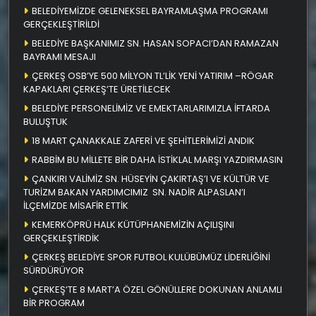
BELEDİYEMİZDE GELENEKSEL BAYRAMLAŞMA PROGRAMI
GERÇEKLEŞTİRİLDİ
BELEDİYE BAŞKANIMIZ SN. HASAN SOPACI’DAN RAMAZAN
BAYRAMI MESAJI
ÇERKEŞ OSB’YE 500 MİLYON TL’LİK YENİ YATIRIM –RÖGAR
KAPAKLARI ÇERKEŞ’TE ÜRETİLECEK
BELEDİYE PERSONELİMİZ VE EMEKTARLARIMIZLA İFTARDA
BULUŞTUK
18 MART ÇANAKKALE ZAFERİ VE ŞEHİTLERİMİZİ ANDIK
RABBİM BU MİLLETE BİR DAHA İSTİKLAL MARŞI YAZDIRMASIN
ÇANKIRI VALİMİZ SN. HÜSEYİN ÇAKIRTAŞ’I VE KÜLTÜR VE
TURİZM BAKAN YARDIMCIMIZ SN. NADİR ALPASLAN’I
İLÇEMİZDE MİSAFİR ETTİK
KEMERKÖPRÜ HALK KÜTÜPHANEMİZİN AÇILIŞINI
GERÇEKLEŞTİRDİK
ÇERKEŞ BELEDİYE SPOR FUTBOL KULÜBÜMÜZ LİDERLİĞİNİ
SÜRDÜRÜYOR
ÇERKEŞ’TE 8 MART’A ÖZEL GÖNÜLLERE DOKUNAN ANLAMLI
BİR PROGRAM