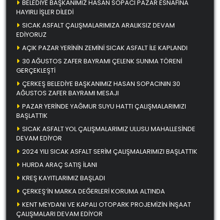
BELEDİYE BAŞKANIMIZ HASAN SOPACI PAZAR ESNAFINA
HAYIRLI İŞLER DİLEDİ
SICAK ASFALT ÇALIŞMALARIMIZA ARALIKSIZ DEVAM
EDİYORUZ
AÇIK PAZAR YERİNİN ZEMİNİ SICAK ASFALT İLE KAPLANDI
30 AĞUSTOS ZAFER BAYRAMI ÇELENK SUNMA TÖRENİ
GERÇEKLEŞTİ
ÇERKEŞ BELEDİYE BAŞKANIMIZ HASAN SOPACININ 30
AĞUSTOS ZAFER BAYRAMI MESAJI
PAZAR YERİNDE YAĞMUR SUYU HATTI ÇALIŞMALARIMIZI
BAŞLATTIK
SICAK ASFALT YOL ÇALIŞMALARIMIZ ULUSU MAHALLESİNDE
DEVAM EDİYOR
2024 YILI SICAK ASFALT SERİM ÇALIŞMALARIMIZI BAŞLATTIK
HURDA ARAÇ SATIŞ İLANI
KREŞ KAYITLARIMIZ BAŞLADI
ÇERKEŞ’İN MARKA DEĞERLERİ KORUMA ALTINDA
KENT MEYDANI VE KAPALI OTOPARK PROJEMİZİN İNŞAAT
ÇALIŞMALARI DEVAM EDİYOR