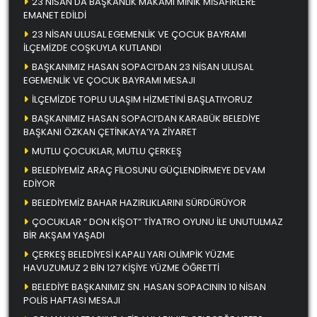
23 NİSAN DA BAŞKANLIK MAKAMI MİNİK MİSAFİRLERE
EMANET EDİLDİ
23 NİSAN ULUSAL EGEMENLİK VE ÇOCUK BAYRAMI
İLÇEMİZDE COŞKUYLA KUTLANDI
BAŞKANIMIZ HASAN SOPACI’DAN 23 NİSAN ULUSAL
EGEMENLİK VE ÇOCUK BAYRAMI MESAJI
İLÇEMİZDE TOPLU ULAŞIM HİZMETİNİ BAŞLATIYORUZ
BAŞKANIMIZ HASAN SOPACI’DAN KARABÜK BELEDİYE
BAŞKANI ÖZKAN ÇETİNKAYA’YA ZİYARET
MUTLU ÇOCUKLAR, MUTLU ÇERKEŞ
BELEDİYEMİZ ARAÇ FİLOSUNU GÜÇLENDİRMEYE DEVAM
EDİYOR
BELEDİYEMİZ BAHAR HAZIRLIKLARINI SÜRDÜRÜYOR
ÇOCUKLAR “ DON KİŞOT” TİYATRO OYUNU İLE UNUTULMAZ
BİR AKŞAM YAŞADI
ÇERKEŞ BELEDİYESİ KAPALI YARI OLİMPİK YÜZME
HAVUZUMUZ 2 BİN 127 KİŞİYE YÜZME ÖĞRETTİ
BELEDİYE BAŞKANIMIZ SN. HASAN SOPACININ 10 NİSAN
POLİS HAFTASI MESAJI