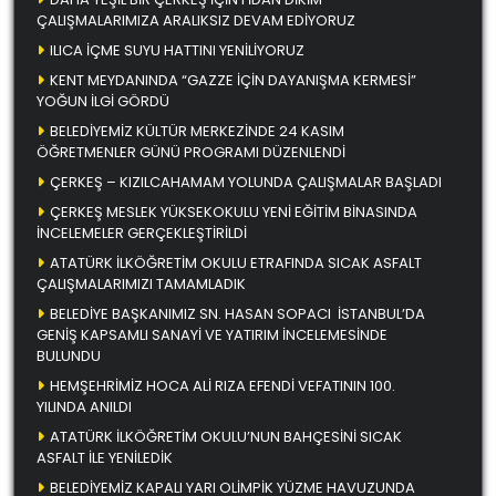
ÇALIŞMALARIMIZA ARALIKSIZ DEVAM EDİYORUZ
ILICA İÇME SUYU HATTINI YENİLİYORUZ
KENT MEYDANINDA “GAZZE İÇİN DAYANIŞMA KERMESİ”
YOĞUN İLGİ GÖRDÜ
BELEDİYEMİZ KÜLTÜR MERKEZİNDE 24 KASIM
ÖĞRETMENLER GÜNÜ PROGRAMI DÜZENLENDİ
ÇERKEŞ – KIZILCAHAMAM YOLUNDA ÇALIŞMALAR BAŞLADI
ÇERKEŞ MESLEK YÜKSEKOKULU YENİ EĞİTİM BİNASINDA
İNCELEMELER GERÇEKLEŞTİRİLDİ
ATATÜRK İLKÖĞRETİM OKULU ETRAFINDA SICAK ASFALT
ÇALIŞMALARIMIZI TAMAMLADIK
BELEDİYE BAŞKANIMIZ SN. HASAN SOPACI İSTANBUL’DA
GENİŞ KAPSAMLI SANAYİ VE YATIRIM İNCELEMESİNDE
BULUNDU
HEMŞEHRİMİZ HOCA ALİ RIZA EFENDİ VEFATININ 100.
YILINDA ANILDI
ATATÜRK İLKÖĞRETİM OKULU’NUN BAHÇESİNİ SICAK
ASFALT İLE YENİLEDİK
BELEDİYEMİZ KAPALI YARI OLİMPİK YÜZME HAVUZUNDA