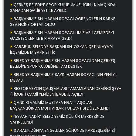
ÇERKEŞ BELEDİYE SPOR KULÜBÜMÜZ LİGİN İLK MAÇINDA
SAHADAN GALİBİYET İLE AYRILDI
BAŞKANIMIZ SN. HASAN SOPACI ÖĞRENCİLERİN KARNE
SEVİNCİNE ORTAK OLDU
BAŞKANIMIZ SN. HASAN SOPACI İLİMİZ VE İLÇEMİZDEKİ
GAZETECİLER İLE BİR ARAYA GELDİ
KARABÜK BELEDİYE BAŞKANI SN. ÖZKAN ÇETİNKAYA’YI
İLÇEMİZDE MİSAFİR ETTİK
BELEDİYE BAŞKANIMIZ SN. HASAN SOPACI DAN ÇERKEŞ
BELEDİYE SPOR KULÜBÜNE TAM DESTEK
BELEDİYE BAŞKANIMIZ SAYIN HASAN SOPACI’NIN YENİ YIL
MESAJI
RESTORASYON ÇALIŞMALARI TAMAMLANAN DEMİRCİ ŞEYH
(TİMURİ) CAMİİ YENİDEN İBADETE AÇILDI
ÇANKIRI VALİMİZ MUSTAFA FIRAT TAŞOLAR
BAŞKANLIĞINDA MUHTARLAR TOPLANTISI DÜZENLENDİ
“EYVAH NADİR” BELEDİYEMİZ KÜLTÜR MERKEZİNDE
SAHNELENDİ
3 ARALIK DÜNYA ENGELLİLER GÜNÜNDE KARDEŞLERİMİZİ