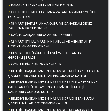
RAMAZAN BAYRAMIMIZ MÜBAREK OLSUN
GELENEKSEL HALK İFTARIMIZA VATANDAŞLARIMIZ YOĞUN
İLGİ GÖSTERDİ
18 MART ŞEHİTLERİ ANMA GÜNÜ VE ÇANAKKALE DENİZ
ZAFERİ’NİN 110. YILDÖNÜMÜ
SAĞLIK ÇALIŞANLARINA ANLAMLI ZİYARET
12 MART İSTİKLAL MARŞI’NIN KABULÜ VE MEHMET AKİF
ERSOY’U ANMA PROGRAMI
KENTSEL DÖNÜŞÜM BİLGİLENDİRME TOPLANTISI
GERÇEKLEŞTİRİLDİ
GÖNÜLLERİMİZ BİR, SOFRAMIZ BİR
BELEDİYE BAŞKANIMIZ SN. HASAN SOPACI İSTANBULDA’DA
ÇANKIRILILAR VAKFI’NIN İFTAR PROGRAMINA KATILDI
BELEDİYE BAŞKANIMIZ SN. HASAN SOPACI 8 MART DÜNYA
KADINLAR GÜNÜ DOLAYISIYLA İLÇEMİZDEKİ EMEKÇİ
KADINLARIN GÜNÜNÜ KUTLADI
BELEDİYE BAŞKANIMIZ SN. HASAN SOPACI İSTANBUL’DA
ÇANDEF’İN İFTAR PROGRAMINA KATILDI
BELEDİYE BAŞKANIMIZ SN. HASAN SOPACI ANKARA’DA