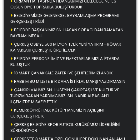
ORMAN HAFTASI’NDA FİDANLARIMIZI GELECEĞE NEFES
OLSUN DİYE TOPRAKLA BULUŞTURDUK
BELEDİYEMİZDE GELENEKSEL BAYRAMLAŞMA PROGRAMI
GERÇEKLEŞTİRİLDİ
BELEDİYE BAŞKANIMIZ SN. HASAN SOPACI’DAN RAMAZAN
BAYRAMI MESAJI
ÇERKEŞ OSB’YE 500 MİLYON TL’LİK YENİ YATIRIM –RÖGAR
KAPAKLARI ÇERKEŞ’TE ÜRETİLECEK
BELEDİYE PERSONELİMİZ VE EMEKTARLARIMIZLA İFTARDA
BULUŞTUK
18 MART ÇANAKKALE ZAFERİ VE ŞEHİTLERİMİZİ ANDIK
RABBİM BU MİLLETE BİR DAHA İSTİKLAL MARŞI YAZDIRMASIN
ÇANKIRI VALİMİZ SN. HÜSEYİN ÇAKIRTAŞ’I VE KÜLTÜR VE
TURİZM BAKAN YARDIMCIMIZ SN. NADİR ALPASLAN’I
İLÇEMİZDE MİSAFİR ETTİK
KEMERKÖPRÜ HALK KÜTÜPHANEMİZİN AÇILIŞINI
GERÇEKLEŞTİRDİK
ÇERKEŞ BELEDİYE SPOR FUTBOL KULÜBÜMÜZ LİDERLİĞİNİ
SÜRDÜRÜYOR
ÇERKEŞ’TE 8 MART’A ÖZEL GÖNÜLLERE DOKUNAN ANLAMLI