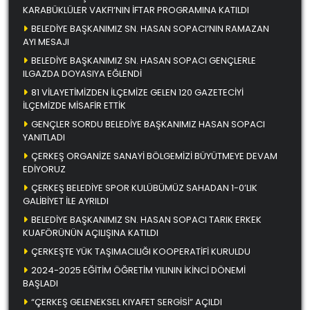
KARABÜKLÜLER VAKFI’NIN İFTAR PROGRAMINA KATILDI
BELEDİYE BAŞKANIMIZ SN. HASAN SOPACI’NIN RAMAZAN
AYI MESAJI
BELEDİYE BAŞKANIMIZ SN. HASAN SOPACI GENÇLERLE
ILGAZDA DOYASIYA EĞLENDİ
81 VİLAYETİMİZDEN İLÇEMİZE GELEN 120 GAZETECİYİ
İLÇEMİZDE MİSAFİR ETTİK
GENÇLER SORDU BELEDİYE BAŞKANIMIZ HASAN SOPACI
YANITLADI
ÇERKEŞ ORGANİZE SANAYİ BÖLGEMİZİ BÜYÜTMEYE DEVAM
EDİYORUZ
ÇERKEŞ BELEDİYE SPOR KULÜBÜMÜZ SAHADAN 1-0’LIK
GALİBİYET İLE AYRILDI
BELEDİYE BAŞKANIMIZ SN. HASAN SOPACI TARIK ERKEK
KUAFÖRÜNÜN AÇILIŞINA KATILDI
ÇERKEŞTE YÜK TAŞIMACILIĞI KOOPERATİFİ KURULDU
2024-2025 EĞİTİM ÖĞRETİM YILININ İKİNCİ DÖNEMİ
BAŞLADI
“ÇERKEŞ GELENEKSEL KIYAFET SERGİSİ” AÇILDI