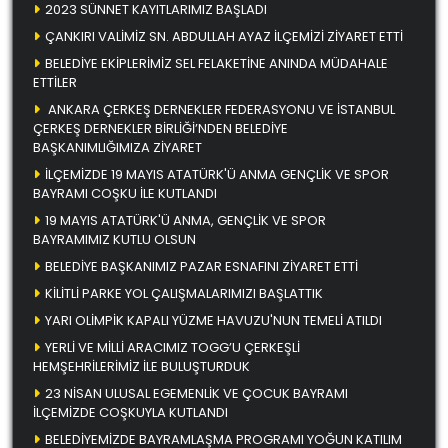
2023 SÜNNET KAYITLARIMIZ BAŞLADI
ÇANKIRI VALİMİZ SN. ABDULLAH AYAZ İLÇEMİZİ ZİYARET ETTİ
BELEDİYE EKİPLERİMİZ SEL FELAKETİNE ANINDA MÜDAHALE
ETTİLER
ANKARA ÇERKEŞ DERNEKLER FEDERASYONU VE İSTANBUL
ÇERKEŞ DERNEKLER BİRLİĞİ’NDEN BELEDİYE
BAŞKANIMLIĞIMIZA ZİYARET
İLÇEMİZDE 19 MAYIS ATATÜRK'Ü ANMA GENÇLİK VE SPOR
BAYRAMI COŞKU İLE KUTLANDI
19 MAYIS ATATÜRK'Ü ANMA, GENÇLİK VE SPOR
BAYRAMIMIZ KUTLU OLSUN
BELEDİYE BAŞKANIMIZ PAZAR ESNAFINI ZİYARET ETTİ
KİLİTLİ PARKE YOL ÇALIŞMALARIMIZI BAŞLATTIK
YARI OLİMPİK KAPALI YÜZME HAVUZU'NUN TEMELİ ATILDI
YERLİ VE MİLLİ ARACIMIZ TOGG’U ÇERKEŞLİ
HEMŞEHRİLERİMİZ İLE BULUŞTURDUK
23 NİSAN ULUSAL EGEMENLİK VE ÇOCUK BAYRAMI
İLÇEMİZDE COŞKUYLA KUTLANDI
BELEDİYEMİZDE BAYRAMLAŞMA PROGRAMI YOĞUN KATILIM