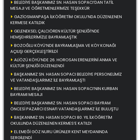
BELEDİYE BAŞKANIMIZ SN. HASAN SOPACI’DAN TATİL
MESAJI VE ÖĞRETMENLERİMİZE TEŞEKKÜR
GAZİOSMANPAŞA İLKÖĞRETİM OKULU’NDA DÜZENLENEN
KERMESE KATILDIK
GELENEKSEL ÇALCIÖREN KÜLTÜR ŞENLİĞİ’NDE
HEMŞEHRİLERİMİZLE BAYRAMLAŞTIK
BOZOĞLU KÖYÜ’NDE BAYRAMLAŞMA VE KÖY KONAĞI
AÇILIŞI GERÇEKLEŞTİRİLDİ
ALİÖZÜ KÖYÜ’NDE 26. HOROSAN ERENLERİNİ ANMA VE
KÜLTÜR ŞENLİĞİ DÜZENLENDİ
BAŞKANIMIZ SN. HASAN SOPACI BELEDİYE PERSONELİMİZ
VE VATANDAŞLARIMIZ İLE BAYRAMLAŞTI
BELEDİYE BAŞKANIMIZ SN. HASAN SOPACI’NIN KURBAN
BAYRAMI MESAJI
BELEDİYE BAŞKANIMIZ SN. HASAN SOPACI BAYRAM
ÖNCESİ PAZARCI ESNAFI VATANDAŞLARIMIZ İLE BULUŞTU
BAŞKANIMIZ SN. HASAN SOPACI 80. YIL İLKÖĞRETİM
OKULUNDA DÜZENLENEN KERMES’E KATILDI
EL EMEĞİ GÖZ NURU ÜRÜNLER KENT MEYDANINDA
SERGİLENDİ