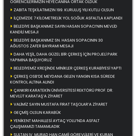
ÖĞRENCİLERİMİZİN HEYECANINA ORTAK OLDUK
ZABITA TEŞKİLATIMIZIN 199. KURULUŞ YILI KUTLU OLSUN
İLÇEMİZDE 7 KİLOMETRELİK YOL SOĞUK ASFALTLA KAPLANDI
BELEDİYE BAŞKANIMIZ SAYIN HASAN SOPACI’NIN MEVLİD
KANDİLİ MESAJI
BELEDİYE BAŞKANIMIZ SN. HASAN SOPACININ 30
AĞUSTOS ZAFER BAYRAMI MESAJI
DAHA YEŞİL, DAHA GÜZEL BİR ÇERKEŞ İÇİN PROJELİ PARK
YAPIMINA BAŞLIYORUZ
BELEDİYEMİZ KREŞİNDE MİNİKLER ÇERKEŞ KURABİYESİ YAPTI
ÇERKEŞ OSB’DE MEYDANA GELEN YANGIN KISA SÜREDE
KONTROL ALTINA ALINDI
ÇANKIRI KARATEKİN ÜNİVERSİTESİ REKTÖRÜ PROF. DR.
MEVLÜT KARATAŞ’A ZİYARET
VALİMİZ SAYIN MUSTAFA FIRAT TAŞOLAR’A ZİYARET
GEÇMİŞ OLSUN KARABÜK
YENİKENT MAHALLESİ AYTAÇ YOLU’NDA ASFALT
ÇALIŞMAMIZI TAMAMLADIK
SULTAN IV. MURAD HAN CAMİİ GÖREVLİLERİ VE KURAN