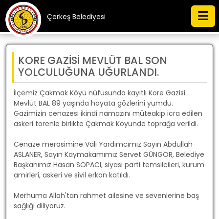
Çerkeş Belediyesi
KORE GAZİSİ MEVLÜT BAL SON
YOLCULUĞUNA UĞURLANDI.
İlçemiz Çakmak Köyü nüfusunda kayıtlı Kore Gazisi
Mevlüt BAL 89 yaşında hayata gözlerini yumdu.
Gazimizin cenazesi ikindi namazını müteakip icra edilen
askeri törenle birlikte Çakmak Köyünde toprağa verildi.
Cenaze merasimine Vali Yardımcımız Sayın Abdullah
ASLANER, Sayın Kaymakamımız Servet GÜNGÖR, Belediye
Başkanımız Hasan SOPACI, siyasi parti temsilcileri, kurum
amirleri, askeri ve sivil erkan katıldı.
Merhuma Allah'tan rahmet ailesine ve sevenlerine baş
sağlığı diliyoruz.