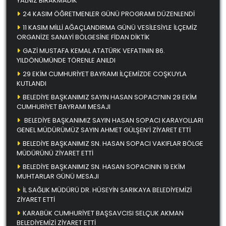
YALNIZ BIRAKMADIK
24 KASIM ÖĞRETMENLER GÜNÜ PROGRAMI DÜZENLENDİ
11 KASIM MİLLİ AĞAÇLANDIRMA GÜNÜ VESİLESİYLE İLÇEMİZ
ORGANİZE SANAYİ BÖLGESİNE FİDAN DİKTİK
GAZİ MUSTAFA KEMAL ATATÜRK VEFATININ 86.
YILDÖNÜMÜNDE TÖRENLE ANILDI
29 EKİM CUMHURİYET BAYRAMI İLÇEMİZDE COŞKUYLA
KUTLANDI
BELEDİYE BAŞKANIMIZ SAYIN HASAN SOPACI’NIN 29 EKİM
CUMHURİYET BAYRAMI MESAJI
BELEDİYE BAŞKANIMIZ SAYIN HASAN SOPACI KARAYOLLARI
GENEL MÜDÜRÜMÜZ SAYIN AHMET GÜLŞEN’İ ZİYARET ETTİ
BELEDİYE BAŞKANIMIZ SN. HASAN SOPACI VAKIFLAR BÖLGE
MÜDÜRÜNÜ ZİYARET ETTİ
BELEDİYE BAŞKANIMIZ SN. HASAN SOPACININ 19 EKİM
MUHTARLAR GÜNÜ MESAJI
İL SAĞLIK MÜDÜRÜ DR. HÜSEYİN SARIKAYA BELEDİYEMİZİ
ZİYARET ETTİ
KARABÜK CUMHURİYET BAŞSAVCISI SELÇUK AKMAN
BELEDİYEMİZİ ZİYARET ETTİ