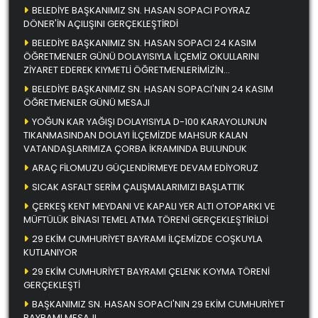
BELEDİYE BAŞKANIMIZ SN. HASAN SOPACI POYRAZ
DÖNER'İN AÇILIŞINI GERÇEKLEŞTİRDİ
BELEDİYE BAŞKANIMIZ SN. HASAN SOPACI 24 KASIM
ÖĞRETMENLER GÜNÜ DOLAYISIYLA İLÇEMİZ OKULLARINI
ZİYARET EDEREK KIYMETLİ ÖĞRETMENLERİMİZİN
ÖĞRETMENLER GÜNÜNÜ KUTLADI
BELEDİYE BAŞKANIMIZ SN. HASAN SOPACI'NIN 24 KASIM
ÖĞRETMENLER GÜNÜ MESAJI
YOĞUN KAR YAĞIŞI DOLAYISIYLA D-100 KARAYOLUNUN
TIKANMASINDAN DOLAYI İLÇEMİZDE MAHSUR KALAN
VATANDAŞLARIMIZA ÇORBA İKRAMINDA BULUNDUK
ARAÇ FİLOMUZU GÜÇLENDİRMEYE DEVAM EDİYORUZ
SICAK ASFALT SERİM ÇALIŞMALARIMIZI BAŞLATTIK
ÇERKEŞ KENT MEYDANI VE KAPALI YER ALTI OTOPARKI VE
MÜFTÜLÜK BİNASI TEMEL ATMA TÖRENİ GERÇEKLEŞTİRİLDİ
29 EKİM CUMHURİYET BAYRAMI İLÇEMİZDE COŞKUYLA
KUTLANIYOR
29 EKİM CUMHURİYET BAYRAMI ÇELENK KOYMA TÖRENİ
GERÇEKLEŞTİ
BAŞKANIMIZ SN. HASAN SOPACI'NIN 29 EKİM CUMHURİYET
BAYRAMI MESAJI