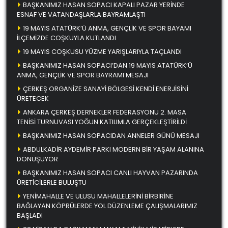
BAŞKANIMIZ HASAN SOPACI KAPALI PAZAR YERİNDE
ESNAF VE VATANDAŞLARLA BAYRAMLAŞTI
19 MAYIS ATATÜRK’Ü ANMA, GENÇLİK VE SPOR BAYAMI
İLÇEMİZDE COŞKUYLA KUTLANDI
19 MAYIS COŞKUSU YÜZME YARIŞLARIYLA TAÇLANDI
BAŞKANIMIZ HASAN SOPACI’DAN 19 MAYIS ATATÜRK’Ü
ANMA, GENÇLİK VE SPOR BAYRAMI MESAJI
ÇERKEŞ ORGANİZE SANAYİ BÖLGESİ KENDİ ENERJİSİNİ
ÜRETECEK
ANKARA ÇERKEŞ DERNEKLER FEDERASYONU 2. MASA
TENİSİ TURNUVASI YOĞUN KATILIMLA GERÇEKLEŞTİRİLDİ
BAŞKANIMIZ HASAN SOPACIDAN ANNELER GÜNÜ MESAJI
ABDULKADİR AYDEMİR PARKI MODERN BİR YAŞAM ALANINA
DÖNÜŞÜYOR
BAŞKANIMIZ HASAN SOPACI CANLI HAYVAN PAZARINDA
ÜRETİCİLERLE BULUŞTU
YENİMAHALLE VE ULUSU MAHALLELERİNİ BİRBİRİNE
BAĞLAYAN KÖPRÜLERDE YOL DÜZENLEME ÇALIŞMALARIMIZ
BAŞLADI