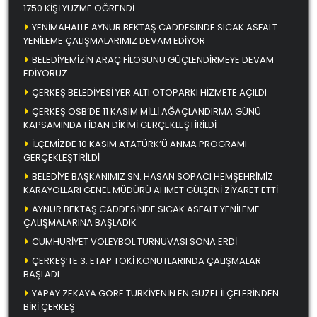
1750 KİŞİ YÜZME ÖĞRENDİ
YENİMAHALLE AYNUR BEKTAŞ CADDESİNDE SICAK ASFALT
YENİLEME ÇALIŞMALARIMIZ DEVAM EDİYOR
BELEDİYEMİZİN ARAÇ FİLOSUNU GÜÇLENDİRMEYE DEVAM
EDİYORUZ
ÇERKEŞ BELEDİYESİ YER ALTI OTOPARKI HİZMETE AÇILDI
ÇERKEŞ OSB’DE 11 KASIM MİLLİ AĞAÇLANDIRMA GÜNÜ
KAPSAMINDA FİDAN DİKİMİ GERÇEKLEŞTİRİLDİ
İLÇEMİZDE 10 KASIM ATATÜRK’Ü ANMA PROGRAMI
GERÇEKLEŞTİRİLDİ
BELEDİYE BAŞKANIMIZ SN. HASAN SOPACI HEMŞEHRİMİZ
KARAYOLLARI GENEL MÜDÜRÜ AHMET GÜLŞENİ ZİYARET ETTİ
AYNUR BEKTAŞ CADDESİNDE SICAK ASFALT YENİLEME
ÇALIŞMALARINA BAŞLADIK
CUMHURİYET VOLEYBOL TURNUVASI SONA ERDİ
ÇERKEŞ’TE 3. ETAP TOKİ KONUTLARINDA ÇALIŞMALAR
BAŞLADI
YAPAY ZEKAYA GÖRE TÜRKİYENİN EN GÜZEL İLÇELERİNDEN
BİRİ ÇERKEŞ