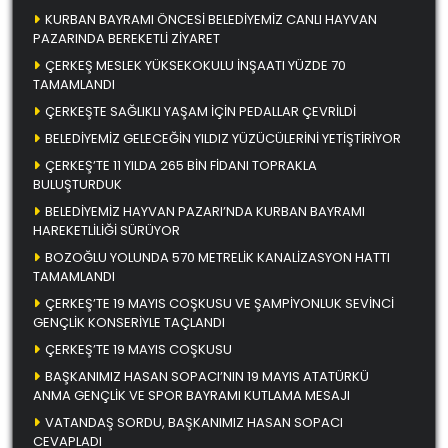
KURBAN BAYRAMI ÖNCESİ BELEDİYEMİZ CANLI HAYVAN
PAZARINDA BEREKETLİ ZİYARET
ÇERKEŞ MESLEK YÜKSEKOKULU İNŞAATI YÜZDE 70
TAMAMLANDI
ÇERKEŞTE SAĞLIKLI YAŞAM İÇİN PEDALLAR ÇEVRİLDİ
BELEDİYEMİZ GELECEĞİN YILDIZ YÜZÜCÜLERİNİ YETİŞTİRİYOR
ÇERKEŞ’TE 11 YILDA 265 BİN FİDANI TOPRAKLA
BULUŞTURDUK
BELEDİYEMİZ HAYVAN PAZARI’NDA KURBAN BAYRAMI
HAREKETLİLİĞİ SÜRÜYOR
BOZOĞLU YOLUNDA 570 METRELİK KANALİZASYON HATTI
TAMAMLANDI
ÇERKEŞ’TE 19 MAYIS COŞKUSU VE ŞAMPİYONLUK SEVİNCİ
GENÇLİK KONSERİYLE TAÇLANDI
ÇERKEŞ’TE 19 MAYIS COŞKUSU
BAŞKANIMIZ HASAN SOPACI’NIN 19 MAYIS ATATÜRKÜ
ANMA GENÇLİK VE SPOR BAYRAMI KUTLAMA MESAJI
VATANDAŞ SORDU, BAŞKANIMIZ HASAN SOPACI
CEVAPLADI