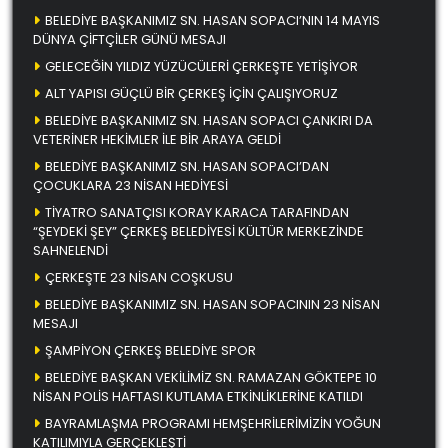
BELEDİYE BAŞKANIMIZ SN. HASAN SOPACI’NIN 14 MAYIS
DÜNYA ÇİFTÇİLER GÜNÜ MESAJI
GELECEĞİN YILDIZ YÜZÜCÜLERİ ÇERKEŞTE YETİŞİYOR
ALT YAPISI GÜÇLÜ BİR ÇERKEŞ İÇİN ÇALIŞIYORUZ
BELEDİYE BAŞKANIMIZ SN. HASAN SOPACI ÇANKIRI DA
VETERİNER HEKİMLER İLE BİR ARAYA GELDİ
BELEDİYE BAŞKANIMIZ SN. HASAN SOPACI’DAN
ÇOCUKLARA 23 NİSAN HEDİYESİ
TİYATRO SANATÇISI KORAY KARACA TARAFINDAN
“ŞEYDEKİ ŞEY” ÇERKEŞ BELEDİYESİ KÜLTÜR MERKEZİNDE
SAHNELENDİ
ÇERKEŞTE 23 NİSAN COŞKUSU
BELEDİYE BAŞKANIMIZ SN. HASAN SOPACININ 23 NİSAN
MESAJI
ŞAMPİYON ÇERKEŞ BELEDİYE SPOR
BELEDİYE BAŞKAN VEKİLİMİZ SN. RAMAZAN GÖKTEPE 10
NİSAN POLİS HAFTASI KUTLAMA ETKİNLİKLERİNE KATILDI
BAYRAMLAŞMA PROGRAMI HEMŞEHRİLERİMİZİN YOĞUN
KATILIMIYLA GERÇEKLEŞTİ