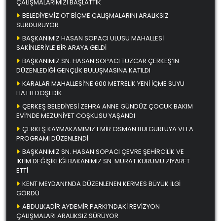
ÇALIŞMALARIMIZI BAŞLATTIK
BELEDİYEMİZ OT BİÇME ÇALIŞMALARINI ARALIKSIZ
SÜRDÜRÜYOR
BAŞKANIMIZ HASAN SOPACI ULUSU MAHALLESİ
SAKİNLERİYLE BİR ARAYA GELDİ
BAŞKANIMIZ SN. HASAN SOPACI TUZCAR ÇERKEŞ’İN
DÜZENLEDİĞİ GENÇLİK BULUŞMASINA KATILDI
KARALAR MAHALLESİ’NE 600 METRELİK YENİ İÇME SUYU
HATTI DÖŞEDİK
ÇERKEŞ BELEDİYESİ ZEHRA ANNE GÜNDÜZ ÇOCUK BAKIM
EVİ’NDE MEZUNİYET COŞKUSU YAŞANDI
ÇERKEŞ KAYMAKAMIMIZ EMİR OSMAN BULGURLUYA VEFA
PROGRAMI DÜZENLENDİ
BAŞKANIMIZ SN. HASAN SOPACI ÇEVRE ŞEHİRCİLİK VE
İKLİM DEĞİŞİKLİĞİ BAKANIMIZ SN. MURAT KURUMU ZİYARET
ETTİ
KENT MEYDANI’NDA DÜZENLENEN KERMES BÜYÜK İLGİ
GÖRDÜ
ABDULKADİR AYDEMİR PARKI’NDAKİ REVİZYON
ÇALIŞMALARI ARALIKSIZ SÜRÜYOR