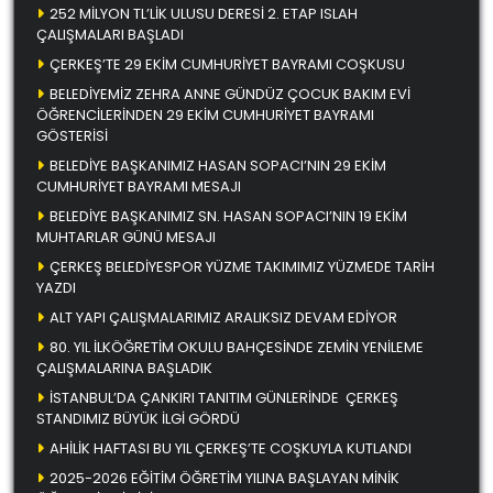
252 MİLYON TL’LİK ULUSU DERESİ 2. ETAP ISLAH
ÇALIŞMALARI BAŞLADI
ÇERKEŞ’TE 29 EKİM CUMHURİYET BAYRAMI COŞKUSU
BELEDİYEMİZ ZEHRA ANNE GÜNDÜZ ÇOCUK BAKIM EVİ
ÖĞRENCİLERİNDEN 29 EKİM CUMHURİYET BAYRAMI
GÖSTERİSİ
BELEDİYE BAŞKANIMIZ HASAN SOPACI’NIN 29 EKİM
CUMHURİYET BAYRAMI MESAJI
BELEDİYE BAŞKANIMIZ SN. HASAN SOPACI’NIN 19 EKİM
MUHTARLAR GÜNÜ MESAJI
ÇERKEŞ BELEDİYESPOR YÜZME TAKIMIMIZ YÜZMEDE TARİH
YAZDI
ALT YAPI ÇALIŞMALARIMIZ ARALIKSIZ DEVAM EDİYOR
80. YIL İLKÖĞRETİM OKULU BAHÇESİNDE ZEMİN YENİLEME
ÇALIŞMALARINA BAŞLADIK
İSTANBUL’DA ÇANKIRI TANITIM GÜNLERİNDE ÇERKEŞ
STANDIMIZ BÜYÜK İLGİ GÖRDÜ
AHİLİK HAFTASI BU YIL ÇERKEŞ’TE COŞKUYLA KUTLANDI
2025-2026 EĞİTİM ÖĞRETİM YILINA BAŞLAYAN MİNİK