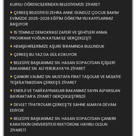
KURSU ÖĞRENCİLERİNDEN BELEDİYEMİZE ZİYARET
ÇERKEŞ BELEDİYESİ ZEHRA ANNE GÜNDÜZ ÇOCUK BAKIM
EVİMİZDE 2025-2026 EĞİTİM ÖĞRETİM YILI KAYITLARIMIZ
BAŞLIYOR
15 TEMMUZ DEMOKRASİ ZAFERİ VE ŞEHİTLERİ ANMA
PROGRAMI YOĞUN KATILIM İLE GERÇEKLEŞTİ
HEMŞEHRİLERİMİZE AŞURE İKRAMINDA BULUNDUK
ÇERKEŞ BU YAZ DA GÜL KOKUYOR
BELEDİYE BAŞKANIMIZ SN. HASAN SOPACI’DAN İÇİŞLERİ
BAKANIMIZ SN. ALİ YERLİKAYA’YA ZİYARET
ÇANKIRI VALİMİZ SN. MUSTAFA FIRAT TAŞOLAR VE MÜLKİYE
TEŞKİLATIMIZDAN ÇERKEŞ’E ZİYARET
ENERJİ VE TABİİ KAYNAKLAR BAKANIMIZ SAYIN ALPARSLAN
BAYRAKTAR’A ZİYARET GERÇEKLEŞTİRİLDİ
DEVLET TİYATROLARI ÇERKEŞ’TE SAHNE ALMAYA DEVAM
EDİYOR
BELEDİYE BAŞKANIMIZ SN. HASAN SOPACI’DAN ÇANKIRI
KARATEKİN ÜNİVERSİTESİ REKTÖRÜNE HAYIRLI OLSUN
ZİYARETİ