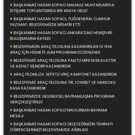
BAŞKANIMIZ HASAN SOPACI MAHALLE MUHTARLARIYLA
İSTİŞARE TOPLANTISINDA BİR ARAYA GELDİ
BAŞKANIMIZ HASAN SOPACI, TUĞGENERAL CUMHUR
YAZGAN’I BELEDİYEMİZDE MİSAFİR ETTİ
BAŞKANIMIZ HASAN SOPACI ANKARA’DAKİ HEMŞEHRİ
BULUŞMASINA KATILDI
BELEDİYEMİZİN ARAÇ FİLOSUNA KAZANDIRILAN 14 YENİ
ARAÇ İÇİN HİZMETE ALIM PROGRAMI DÜZENLENDİ
BELEDİYEMİZ ARAÇ FİLOSUNA PALETLİ MİNİ EKSKAVATÖR
VE ASFALT SİLİNDİRİ KAZANDIRDIK
ARAÇ FİLOMUZA SEPETLİ VİNÇ KAMYONET KAZANDIRDIK
BELEDİYEMİZ ARAÇ FİLOSUNA TIR, LOWBET VE HARDOKS
KASA KAZANDIRDIK
BELEDİYEMİZDE GELENEKSEL BAYRAMLAŞMA PROGRAMI
GERÇEKLEŞTİRİLDİ
BAŞKANIMIZ HASAN SOPACI’NIN KURBAN BAYRAMI
MESAJI
BAŞKANIMIZ HASAN SOPACI GELECEĞİMİZİN TEMİNATI
ÖĞRENCİLERİMİZİ BELEDİYEMİZDE AĞIRLADI