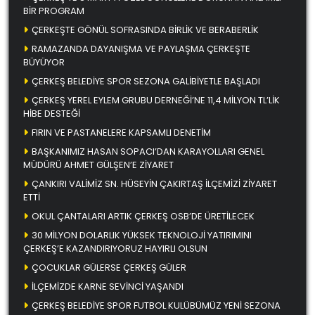
BİR PROGRAM
ÇERKEŞTE GÖNÜL SOFRASINDA BİRLİK VE BERABERLİK
RAMAZANDA DAYANIŞMA VE PAYLAŞMA ÇERKEŞTE
BÜYÜYOR
ÇERKEŞ BELEDİYE SPOR SEZONA GALİBİYETLE BAŞLADI
ÇERKEŞ YEREL EYLEM GRUBU DERNEĞİ’NE 11,4 MİLYON TL’LİK
HİBE DESTEĞİ
FIRIN VE PASTANELERE KAPSAMLI DENETİM
BAŞKANIMIZ HASAN SOPACI’DAN KARAYOLLARI GENEL
MÜDÜRÜ AHMET GÜLŞEN’E ZİYARET
ÇANKIRI VALİMİZ SN. HÜSEYİN ÇAKIRTAŞ İLÇEMİZİ ZİYARET
ETTİ
OKUL ÇANTALARI ARTIK ÇERKEŞ OSB’DE ÜRETİLECEK
30 MİLYON DOLARLIK YÜKSEK TEKNOLOJİ YATIRIMINI
ÇERKEŞ’E KAZANDIRIYORUZ HAYIRLI OLSUN
ÇOCUKLAR GÜLERSE ÇERKEŞ GÜLER
İLÇEMİZDE KARNE SEVİNCİ YAŞANDI
ÇERKEŞ BELEDİYE SPOR FUTBOL KULÜBÜMÜZ YENİ SEZONA