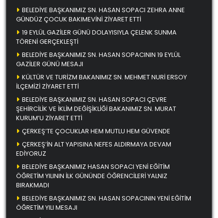
BELEDİYE BAŞKANIMIZ SN. HASAN SOPACI ZEHRA ANNE
GÜNDÜZ ÇOCUK BAKIMEVİNİ ZİYARET ETTİ
19 EYLÜL GAZİLER GÜNÜ DOLAYISIYLA ÇELENK SUNMA
TÖRENİ GERÇEKLEŞTİ
BELEDİYE BAŞKANIMIZ SN. HASAN SOPACININ 19 EYLÜL
GAZİLER GÜNÜ MESAJI
KÜLTÜR VE TURİZM BAKANIMIZ SN. MEHMET NURİ ERSOY
İLÇEMİZİ ZİYARET ETTİ
BELEDİYE BAŞKANIMIZ SN. HASAN SOPACI ÇEVRE
ŞEHİRCİLİK VE İKLİM DEĞİŞİKLİĞİ BAKANIMIZ SN. MURAT
KURUM’U ZİYARET ETTİ
ÇERKEŞ’TE ÇOCUKLAR HEM MUTLU HEM GÜVENDE
ÇERKEŞ’İN ALT YAPISINA NEFES ALDIRMAYA DEVAM
EDİYORUZ
BELEDİYE BAŞKANIMIZ HASAN SOPACI YENİ EĞİTİM
ÖĞRETİM YILININ İLK GÜNÜNDE ÖĞRENCİLERİ YALNIZ
BIRAKMADI
BELEDİYE BAŞKANIMIZ SN. HASAN SOPACININ YENİ EĞİTİM
ÖĞRETİM YILI MESAJI