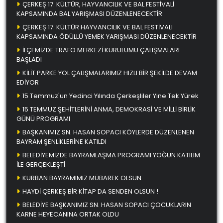
ÇERKEŞ 17. KÜLTÜR, HAYVANCILIK VE BAL FESTİVALİ
KAPSAMINDA BAL YARIŞMASI DÜZENLENECEKTİR
ÇERKEŞ 17. KÜLTÜR HAYVANCILIK VE BAL FESTİVALI
KAPSAMINDA ÖDÜLLÜ YEMEK YARIŞMASI DÜZENLENECEKTİR
İLÇEMİZDE TRAFO MERKEZİ KURULUMU ÇALIŞMALARI
BAŞLADI
KİLİT PARKE YOL ÇALIŞMALARIMIZ HIZLI BİR ŞEKİLDE DEVAM
EDİYOR
15 Temmuz'un Yedinci Yılında Çerkeşliler Yine Tek Yürek
15 TEMMUZ ŞEHİTLERİNİ ANMA, DEMOKRASİ VE MİLLİ BİRLİK
GÜNÜ PROGRAMI
BAŞKANIMIZ SN. HASAN SOPACI KÖYLERDE DÜZENLENEN
BAYRAM ŞENLİKLERİNE KATILDI
BELEDİYEMİZDE BAYRAMLAŞMA PROGRAMI YOĞUN KATILIM
İLE GERÇEKLEŞTİ
KURBAN BAYRAMIMIZ MÜBAREK OLSUN
HAYDİ ÇERKEŞ BİR KİTAP DA SENDEN OLSUN !
BELEDİYE BAŞKANIMIZ SN. HASAN SOPACI ÇOCUKLARIN
KARNE HEYECANINA ORTAK OLDU