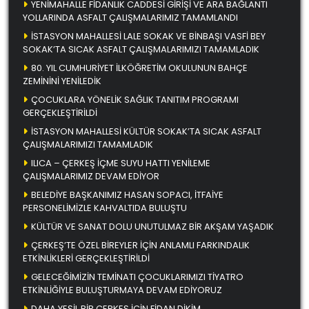
YENİMAHALLE FİDANLIK CADDESİ GİRİŞİ VE ARA BAĞLANTI
YOLLARINDA ASFALT ÇALIŞMALARIMIZ TAMAMLANDI
İSTASYON MAHALLESİ LALE SOKAK VE BİNBAŞI VASFİ BEY
SOKAK’TA SICAK ASFALT ÇALIŞMALARIMIZI TAMAMLADIK
80. YIL CUMHURİYET İLKÖĞRETİM OKULUNUN BAHÇE
ZEMİNİNİ YENİLEDİK
ÇOCUKLARA YÖNELİK SAĞLIK TANITIM PROGRAMI
GERÇEKLEŞTİRİLDİ
İSTASYON MAHALLESİ KÜLTÜR SOKAK’TA SICAK ASFALT
ÇALIŞMALARIMIZI TAMAMLADIK
ILICA – ÇERKEŞ İÇME SUYU HATTI YENİLEME
ÇALIŞMALARIMIZ DEVAM EDİYOR
BELEDİYE BAŞKANIMIZ HASAN SOPACI, İTFAİYE
PERSONELİMİZLE KAHVALTIDA BULUŞTU
KÜLTÜR VE SANAT DOLU UNUTULMAZ BİR AKŞAM YAŞADIK
ÇERKEŞ’TE ÖZEL BİREYLER İÇİN ANLAMLI FARKINDALIK
ETKİNLİKLERİ GERÇEKLEŞTİRİLDİ
GELECEĞİMİZİN TEMİNATI ÇOCUKLARIMIZI TİYATRO
ETKİNLİĞİYLE BULUŞTURMAYA DEVAM EDİYORUZ
DAHA YEŞİL BİR ÇERKEŞ İÇİN FİDAN DİKİM