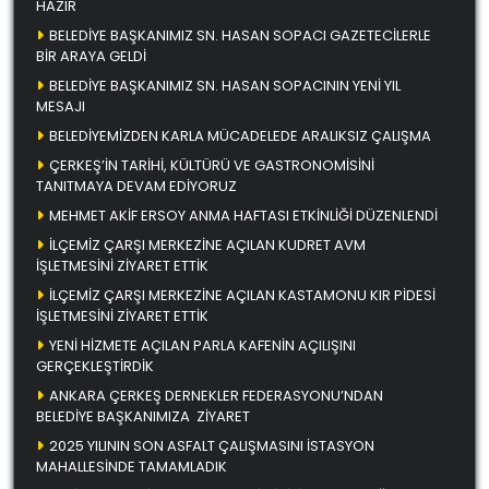
HAZIR
BELEDİYE BAŞKANIMIZ SN. HASAN SOPACI GAZETECİLERLE
BİR ARAYA GELDİ
BELEDİYE BAŞKANIMIZ SN. HASAN SOPACININ YENİ YIL
MESAJI
BELEDİYEMİZDEN KARLA MÜCADELEDE ARALIKSIZ ÇALIŞMA
ÇERKEŞ’İN TARİHİ, KÜLTÜRÜ VE GASTRONOMİSİNİ
TANITMAYA DEVAM EDİYORUZ
MEHMET AKİF ERSOY ANMA HAFTASI ETKİNLİĞİ DÜZENLENDİ
İLÇEMİZ ÇARŞI MERKEZİNE AÇILAN KUDRET AVM
İŞLETMESİNİ ZİYARET ETTİK
İLÇEMİZ ÇARŞI MERKEZİNE AÇILAN KASTAMONU KIR PİDESİ
İŞLETMESİNİ ZİYARET ETTİK
YENİ HİZMETE AÇILAN PARLA KAFENİN AÇILIŞINI
GERÇEKLEŞTİRDİK
ANKARA ÇERKEŞ DERNEKLER FEDERASYONU’NDAN
BELEDİYE BAŞKANIMIZA ZİYARET
2025 YILININ SON ASFALT ÇALIŞMASINI İSTASYON
MAHALLESİNDE TAMAMLADIK