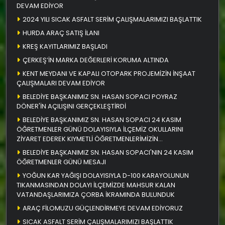
DEVAM EDİYOR
2024 YILI SICAK ASFALT SERİM ÇALIŞMALARIMIZI BAŞLATTIK
HURDA ARAÇ SATIŞ İLANI
KREŞ KAYITLARIMIZ BAŞLADI
ÇERKEŞ’İN MARKA DEĞERLERİ KORUMA ALTINDA
KENT MEYDANI VE KAPALI OTOPARK PROJEMİZİN İNŞAAT
ÇALIŞMALARI DEVAM EDİYOR
BELEDİYE BAŞKANIMIZ SN. HASAN SOPACI POYRAZ
DÖNER'İN AÇILIŞINI GERÇEKLEŞTİRDİ
BELEDİYE BAŞKANIMIZ SN. HASAN SOPACI 24 KASIM
ÖĞRETMENLER GÜNÜ DOLAYISIYLA İLÇEMİZ OKULLARINI
ZİYARET EDEREK KIYMETLİ ÖĞRETMENLERİMİZİN
ÖĞRETMENLER GÜNÜNÜ KUTLADI
BELEDİYE BAŞKANIMIZ SN. HASAN SOPACI'NIN 24 KASIM
ÖĞRETMENLER GÜNÜ MESAJI
YOĞUN KAR YAĞIŞI DOLAYISIYLA D-100 KARAYOLUNUN
TIKANMASINDAN DOLAYI İLÇEMİZDE MAHSUR KALAN
VATANDAŞLARIMIZA ÇORBA İKRAMINDA BULUNDUK
ARAÇ FİLOMUZU GÜÇLENDİRMEYE DEVAM EDİYORUZ
SICAK ASFALT SERİM ÇALIŞMALARIMIZI BAŞLATTIK