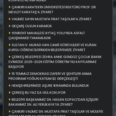
KONTROL ALTINA ALINDI
ÇANKIRI KARATEKİN ÜNİVERSİTESİ REKTÖRÜ PROF. DR.
MEVLÜT KARATAŞ’A ZİYARET
VALİMİZ SAYIN MUSTAFA FIRAT TAŞOLAR’A ZİYARET
GEÇMİŞ OLSUN KARABÜK
YENİKENT MAHALLESİ AYTAÇ YOLU’NDA ASFALT
ÇALIŞMAMIZI TAMAMLADIK
SULTAN IV. MURAD HAN CAMİİ GÖREVLİLERİ VE KURAN
KURSU ÖĞRENCİLERİNDEN BELEDİYEMİZE ZİYARET
ÇERKEŞ BELEDİYESİ ZEHRA ANNE GÜNDÜZ ÇOCUK BAKIM
EVİMİZDE 2025-2026 EĞİTİM ÖĞRETİM YILI KAYITLARIMIZ
BAŞLIYOR
15 TEMMUZ DEMOKRASİ ZAFERİ VE ŞEHİTLERİ ANMA
PROGRAMI YOĞUN KATILIM İLE GERÇEKLEŞTİ
HEMŞEHRİLERİMİZE AŞURE İKRAMINDA BULUNDUK
ÇERKEŞ BU YAZ DA GÜL KOKUYOR
BELEDİYE BAŞKANIMIZ SN. HASAN SOPACI’DAN İÇİŞLERİ
BAKANIMIZ SN. ALİ YERLİKAYA’YA ZİYARET
ÇANKIRI VALİMİZ SN. MUSTAFA FIRAT TAŞOLAR VE MÜLKİYE