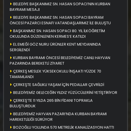
BELEDİYE BAŞKANIMIZ SN. HASAN SOPACI’NIN KURBAN
BAYRAMI MESAJI
BELEDİYE BAŞKANIMIZ SN. HASAN SOPACI BAYRAM
ÖNCESİ PAZARCI ESNAFI VATANDAŞLARIMIZ İLE BULUŞTU
BAŞKANIMIZ SN. HASAN SOPACI 80. YIL İLKÖĞRETİM
OKULUNDA DÜZENLENEN KERMES’E KATILDI
EL EMEĞİ GÖZ NURU ÜRÜNLER KENT MEYDANINDA
SERGİLENDİ
KURBAN BAYRAMI ÖNCESİ BELEDİYEMİZ CANLI HAYVAN
PAZARINDA BEREKETLİ ZİYARET
ÇERKEŞ MESLEK YÜKSEKOKULU İNŞAATI YÜZDE 70
TAMAMLANDI
ÇERKEŞTE SAĞLIKLI YAŞAM İÇİN PEDALLAR ÇEVRİLDİ
BELEDİYEMİZ GELECEĞİN YILDIZ YÜZÜCÜLERİNİ YETİŞTİRİYOR
ÇERKEŞ’TE 11 YILDA 265 BİN FİDANI TOPRAKLA
BULUŞTURDUK
BELEDİYEMİZ HAYVAN PAZARI’NDA KURBAN BAYRAMI
HAREKETLİLİĞİ SÜRÜYOR
BOZOĞLU YOLUNDA 570 METRELİK KANALİZASYON HATTI