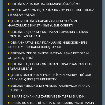
BELEDİYEMİZ BAHAR HAZIRLIKLARINI SÜRDÜRÜYOR
ÇOCUKLAR “ DON KİŞOT” TİYATRO OYUNU İLE UNUTULMAZ
BİR AKŞAM YAŞADI
ÇERKEŞ BELEDİYESİ KAPALI YARI OLİMPİK YÜZME
HAVUZUMUZ 2 BİN 127 KİŞİYE YÜZME ÖĞRETTİ
BELEDİYE BAŞKANIMIZ SN. HASAN SOPACININ 10 NİSAN
POLİS HAFTASI MESAJI
ORMAN HAFTASI’NDA FİDANLARIMIZI GELECEĞE NEFES
OLSUN DİYE TOPRAKLA BULUŞTURDUK
BELEDİYEMİZDE GELENEKSEL BAYRAMLAŞMA PROGRAMI
GERÇEKLEŞTİRİLDİ
BELEDİYE BAŞKANIMIZ SN. HASAN SOPACI’DAN RAMAZAN
BAYRAMI MESAJI
ÇERKEŞ OSB’YE 500 MİLYON TL’LİK YENİ YATIRIM –RÖGAR
KAPAKLARI ÇERKEŞ’TE ÜRETİLECEK
BELEDİYE PERSONELİMİZ VE EMEKTARLARIMIZLA İFTARDA
BULUŞTUK
18 MART ÇANAKKALE ZAFERİ VE ŞEHİTLERİMİZİ ANDIK
RABBİM BU MİLLETE BİR DAHA İSTİKLAL MARŞI YAZDIRMASIN