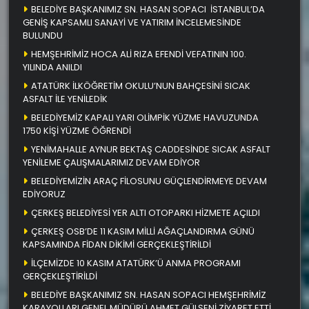
BELEDİYE BAŞKANIMIZ SN. HASAN SOPACI İSTANBUL’DA
GENİŞ KAPSAMLI SANAYİ VE YATIRIM İNCELEMESİNDE
BULUNDU
HEMŞEHRİMİZ HOCA ALİ RIZA EFENDİ VEFATININ 100.
YILINDA ANILDI
ATATÜRK İLKÖĞRETİM OKULU’NUN BAHÇESİNİ SICAK
ASFALT İLE YENİLEDİK
BELEDİYEMİZ KAPALI YARI OLİMPİK YÜZME HAVUZUNDA
1750 KİŞİ YÜZME ÖĞRENDİ
YENİMAHALLE AYNUR BEKTAŞ CADDESİNDE SICAK ASFALT
YENİLEME ÇALIŞMALARIMIZ DEVAM EDİYOR
BELEDİYEMİZİN ARAÇ FİLOSUNU GÜÇLENDİRMEYE DEVAM
EDİYORUZ
ÇERKEŞ BELEDİYESİ YER ALTI OTOPARKI HİZMETE AÇILDI
ÇERKEŞ OSB’DE 11 KASIM MİLLİ AĞAÇLANDIRMA GÜNÜ
KAPSAMINDA FİDAN DİKİMİ GERÇEKLEŞTİRİLDİ
İLÇEMİZDE 10 KASIM ATATÜRK’Ü ANMA PROGRAMI
GERÇEKLEŞTİRİLDİ
BELEDİYE BAŞKANIMIZ SN. HASAN SOPACI HEMŞEHRİMİZ
KARAYOLLARI GENEL MÜDÜRÜ AHMET GÜLŞENİ ZİYARET ETTİ