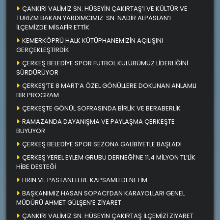
ÇANKIRI VALİMİZ SN. HÜSEYİN ÇAKIRTAŞ’I VE KÜLTÜR VE
TURİZM BAKAN YARDIMCIMIZ SN. NADİR ALPASLAN’I
İLÇEMİZDE MİSAFİR ETTİK
KEMERKÖPRÜ HALK KÜTÜPHANEMİZİN AÇILIŞINI
GERÇEKLEŞTİRDİK
ÇERKEŞ BELEDİYE SPOR FUTBOL KULÜBÜMÜZ LİDERLİĞİNİ
SÜRDÜRÜYOR
ÇERKEŞ’TE 8 MART’A ÖZEL GÖNÜLLERE DOKUNAN ANLAMLI
BİR PROGRAM
ÇERKEŞTE GÖNÜL SOFRASINDA BİRLİK VE BERABERLİK
RAMAZANDA DAYANIŞMA VE PAYLAŞMA ÇERKEŞTE
BÜYÜYOR
ÇERKEŞ BELEDİYE SPOR SEZONA GALİBİYETLE BAŞLADI
ÇERKEŞ YEREL EYLEM GRUBU DERNEĞİ’NE 11,4 MİLYON TL’LİK
HİBE DESTEĞİ
FIRIN VE PASTANELERE KAPSAMLI DENETİM
BAŞKANIMIZ HASAN SOPACI’DAN KARAYOLLARI GENEL
MÜDÜRÜ AHMET GÜLŞEN’E ZİYARET
ÇANKIRI VALİMİZ SN. HÜSEYİN ÇAKIRTAŞ İLÇEMİZİ ZİYARET