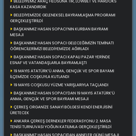
BELEDİYEMİZ ARAÇ FİLOSUNA TIR, LOWBET VE HARDOKS
KASA KAZANDIRDIK
BELEDİYEMİZDE GELENEKSEL BAYRAMLAŞMA PROGRAMI
GERÇEKLEŞTİRİLDİ
BAŞKANIMIZ HASAN SOPACI’NIN KURBAN BAYRAMI
MESAJI
BAŞKANIMIZ HASAN SOPACI GELECEĞİMİZİN TEMİNATI
ÖĞRENCİLERİMİZİ BELEDİYEMİZDE AĞIRLADI
BAŞKANIMIZ HASAN SOPACI KAPALI PAZAR YERİNDE
ESNAF VE VATANDAŞLARLA BAYRAMLAŞTI
19 MAYIS ATATÜRK’Ü ANMA, GENÇLİK VE SPOR BAYAMI
İLÇEMİZDE COŞKUYLA KUTLANDI
19 MAYIS COŞKUSU YÜZME YARIŞLARIYLA TAÇLANDI
BAŞKANIMIZ HASAN SOPACI’DAN 19 MAYIS ATATÜRK’Ü
ANMA, GENÇLİK VE SPOR BAYRAMI MESAJI
ÇERKEŞ ORGANİZE SANAYİ BÖLGESİ KENDİ ENERJİSİNİ
ÜRETECEK
ANKARA ÇERKEŞ DERNEKLER FEDERASYONU 2. MASA
TENİSİ TURNUVASI YOĞUN KATILIMLA GERÇEKLEŞTİRİLDİ
BAŞKANIMIZ HASAN SOPACIDAN ANNELER GÜNÜ MESAJI