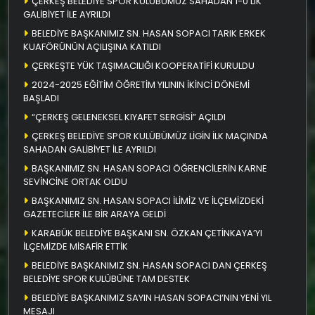
ÇERKEŞ BELEDİYE SPOR KULÜBÜMÜZ SAHADAN 1-0’LIK
GALİBİYET İLE AYRILDI
BELEDİYE BAŞKANIMIZ SN. HASAN SOPACI TARIK ERKEK
KUAFÖRÜNÜN AÇILIŞINA KATILDI
ÇERKEŞTE YÜK TAŞIMACILIĞI KOOPERATİFİ KURULDU
2024-2025 EĞİTİM ÖĞRETİM YILININ İKİNCİ DÖNEMİ
BAŞLADI
“ÇERKEŞ GELENEKSEL KIYAFET SERGİSİ” AÇILDI
ÇERKEŞ BELEDİYE SPOR KULÜBÜMÜZ LİGİN İLK MAÇINDA
SAHADAN GALİBİYET İLE AYRILDI
BAŞKANIMIZ SN. HASAN SOPACI ÖĞRENCİLERİN KARNE
SEVİNCİNE ORTAK OLDU
BAŞKANIMIZ SN. HASAN SOPACI İLİMİZ VE İLÇEMİZDEKİ
GAZETECİLER İLE BİR ARAYA GELDİ
KARABÜK BELEDİYE BAŞKANI SN. ÖZKAN ÇETİNKAYA’YI
İLÇEMİZDE MİSAFİR ETTİK
BELEDİYE BAŞKANIMIZ SN. HASAN SOPACI DAN ÇERKEŞ
BELEDİYE SPOR KULÜBÜNE TAM DESTEK
BELEDİYE BAŞKANIMIZ SAYIN HASAN SOPACI’NIN YENİ YIL
MESAJI