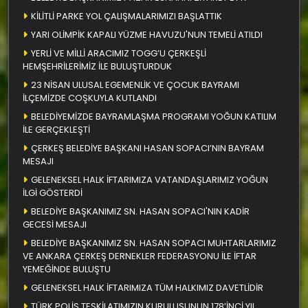
KİLİTLİ PARKE YOL ÇALIŞMALARIMIZI BAŞLATTIK
YARI OLİMPİK KAPALI YÜZME HAVUZU'NUN TEMELİ ATILDI
YERLİ VE MİLLİ ARACIMIZ TOGG’U ÇERKEŞLİ
HEMŞEHRİLERİMİZ İLE BULUŞTURDUK
23 NİSAN ULUSAL EGEMENLİK VE ÇOCUK BAYRAMI
İLÇEMİZDE COŞKUYLA KUTLANDI
BELEDİYEMİZDE BAYRAMLAŞMA PROGRAMI YOĞUN KATILIM
İLE GERÇEKLEŞTİ
ÇERKEŞ BELEDİYE BAŞKANI HASAN SOPACI’NIN BAYRAM
MESAJI
GELENEKSEL HALK İFTARIMIZA VATANDAŞLARIMIZ YOĞUN
İLGİ GÖSTERDİ
BELEDİYE BAŞKANIMIZ SN. HASAN SOPACI'NIN KADİR
GECESİ MESAJI
BELEDİYE BAŞKANIMIZ SN. HASAN SOPACI MUHTARLARIMIZ
VE ANKARA ÇERKEŞ DERNEKLER FEDERASYONU İLE İFTAR
YEMEĞİNDE BULUŞTU
GELENEKSEL HALK İFTARIMIZA TÜM HALKIMIZ DAVETLİDİR
TÜRK POLİS TEŞKİLATIMIZIN KURULUŞUNUN 178’İNCİ YIL