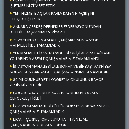
İLÇEMİZ ÇARŞI MERKEZİNE AÇILAN KASTAMONU KIR PİDESİ
İŞLETMESİNİ ZİYARET ETTİK
YENİ HİZMETE AÇILAN PARLA KAFENİN AÇILIŞINI
GERÇEKLEŞTİRDİK
ANKARA ÇERKEŞ DERNEKLER FEDERASYONU’NDAN
BELEDİYE BAŞKANIMIZA ZİYARET
2025 YILININ SON ASFALT ÇALIŞMASINI İSTASYON
MAHALLESİNDE TAMAMLADIK
YENİMAHALLE FİDANLIK CADDESİ GİRİŞİ VE ARA BAĞLANTI
YOLLARINDA ASFALT ÇALIŞMALARIMIZ TAMAMLANDI
İSTASYON MAHALLESİ LALE SOKAK VE BİNBAŞI VASFİ BEY
SOKAK’TA SICAK ASFALT ÇALIŞMALARIMIZI TAMAMLADIK
80. YIL CUMHURİYET İLKÖĞRETİM OKULUNUN BAHÇE
ZEMİNİNİ YENİLEDİK
ÇOCUKLARA YÖNELİK SAĞLIK TANITIM PROGRAMI
GERÇEKLEŞTİRİLDİ
İSTASYON MAHALLESİ KÜLTÜR SOKAK’TA SICAK ASFALT
ÇALIŞMALARIMIZI TAMAMLADIK
ILICA – ÇERKEŞ İÇME SUYU HATTI YENİLEME
ÇALIŞMALARIMIZ DEVAM EDİYOR