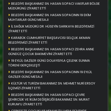
BELEDİYE BAŞKANIMIZ SN. HASAN SOPACI VAKIFLAR BÖLGE
MÜDÜRÜNÜ ZİYARET ETTİ
BELEDİYE BAŞKANIMIZ SN. HASAN SOPACININ 19 EKİM
MUHTARLAR GÜNÜ MESAJI
İL SAĞLIK MÜDÜRÜ DR. HÜSEYİN SARIKAYA BELEDİYEMİZİ
ZİYARET ETTİ
KARABÜK CUMHURİYET BAŞSAVCISI SELÇUK AKMAN
BELEDİYEMİZİ ZİYARET ETTİ
BELEDİYE BAŞKANIMIZ SN. HASAN SOPACI ZEHRA ANNE
GÜNDÜZ ÇOCUK BAKIMEVİNİ ZİYARET ETTİ
19 EYLÜL GAZİLER GÜNÜ DOLAYISIYLA ÇELENK SUNMA
TÖRENİ GERÇEKLEŞTİ
BELEDİYE BAŞKANIMIZ SN. HASAN SOPACININ 19 EYLÜL
GAZİLER GÜNÜ MESAJI
KÜLTÜR VE TURİZM BAKANIMIZ SN. MEHMET NURİ ERSOY
İLÇEMİZİ ZİYARET ETTİ
BELEDİYE BAŞKANIMIZ SN. HASAN SOPACI ÇEVRE
ŞEHİRCİLİK VE İKLİM DEĞİŞİKLİĞİ BAKANIMIZ SN. MURAT
KURUM’U ZİYARET ETTİ
ÇERKEŞ’TE ÇOCUKLAR HEM MUTLU HEM GÜVENDE