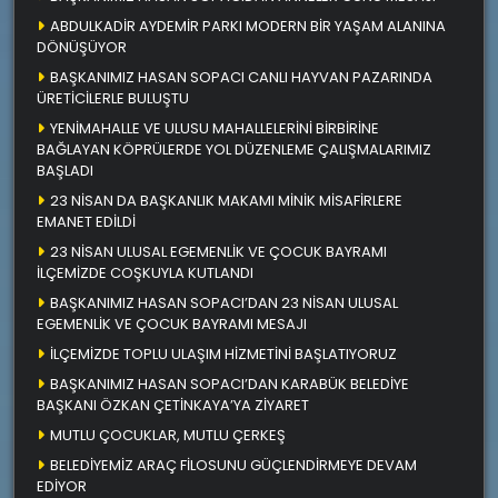
ABDULKADİR AYDEMİR PARKI MODERN BİR YAŞAM ALANINA
DÖNÜŞÜYOR
BAŞKANIMIZ HASAN SOPACI CANLI HAYVAN PAZARINDA
ÜRETİCİLERLE BULUŞTU
YENİMAHALLE VE ULUSU MAHALLELERİNİ BİRBİRİNE
BAĞLAYAN KÖPRÜLERDE YOL DÜZENLEME ÇALIŞMALARIMIZ
BAŞLADI
23 NİSAN DA BAŞKANLIK MAKAMI MİNİK MİSAFİRLERE
EMANET EDİLDİ
23 NİSAN ULUSAL EGEMENLİK VE ÇOCUK BAYRAMI
İLÇEMİZDE COŞKUYLA KUTLANDI
BAŞKANIMIZ HASAN SOPACI’DAN 23 NİSAN ULUSAL
EGEMENLİK VE ÇOCUK BAYRAMI MESAJI
İLÇEMİZDE TOPLU ULAŞIM HİZMETİNİ BAŞLATIYORUZ
BAŞKANIMIZ HASAN SOPACI’DAN KARABÜK BELEDİYE
BAŞKANI ÖZKAN ÇETİNKAYA’YA ZİYARET
MUTLU ÇOCUKLAR, MUTLU ÇERKEŞ
BELEDİYEMİZ ARAÇ FİLOSUNU GÜÇLENDİRMEYE DEVAM
EDİYOR