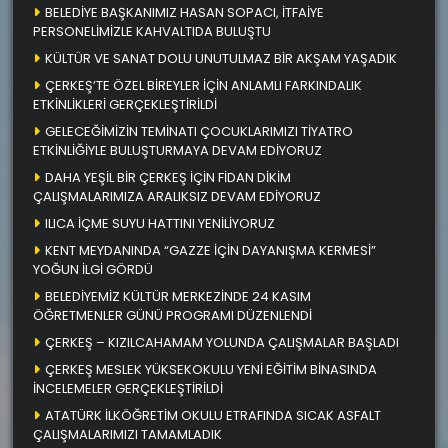
BELEDİYE BAŞKANIMIZ HASAN SOPACI, İTFAİYE
PERSONELİMİZLE KAHVALTIDA BULUŞTU
KÜLTÜR VE SANAT DOLU UNUTULMAZ BİR AKŞAM YAŞADIK
ÇERKEŞ’TE ÖZEL BİREYLER İÇİN ANLAMLI FARKINDALIK
ETKİNLİKLERİ GERÇEKLEŞTİRİLDİ
GELECEĞİMİZİN TEMİNATI ÇOCUKLARIMIZI TİYATRO
ETKİNLİĞİYLE BULUŞTURMAYA DEVAM EDİYORUZ
DAHA YEŞİL BİR ÇERKEŞ İÇİN FİDAN DİKİM
ÇALIŞMALARIMIZA ARALIKSIZ DEVAM EDİYORUZ
ILICA İÇME SUYU HATTINI YENİLİYORUZ
KENT MEYDANINDA “GAZZE İÇİN DAYANIŞMA KERMESİ”
YOĞUN İLGİ GÖRDÜ
BELEDİYEMİZ KÜLTÜR MERKEZİNDE 24 KASIM
ÖĞRETMENLER GÜNÜ PROGRAMI DÜZENLENDİ
ÇERKEŞ – KIZILCAHAMAM YOLUNDA ÇALIŞMALAR BAŞLADI
ÇERKEŞ MESLEK YÜKSEKOKULU YENİ EĞİTİM BİNASINDA
İNCELEMELER GERÇEKLEŞTİRİLDİ
ATATÜRK İLKÖĞRETİM OKULU ETRAFINDA SICAK ASFALT
ÇALIŞMALARIMIZI TAMAMLADIK