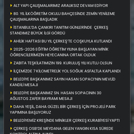
ALT YAPI ÇALIŞMALARIMIZ ARALIKSIZ DEVAM EDİYOR
80. YIL İLKÖĞRETİM OKULU BAHÇESİNDE ZEMİN YENİLEME
ÇALIŞMALARINA BAŞLADIK
İSTANBUL’DA ÇANKIRI TANITIM GÜNLERİNDE ÇERKEŞ
STANDIMIZ BÜYÜK İLGİ GÖRDÜ
AHİLİK HAFTASI BU YIL ÇERKEŞ’TE COŞKUYLA KUTLANDI
2025-2026 EĞİTİM ÖĞRETİM YILINA BAŞLAYAN MİNİK
ÖĞRENCİLERİMİZİN HEYECANINA ORTAK OLDUK
ZABITA TEŞKİLATIMIZIN 199. KURULUŞ YILI KUTLU OLSUN
İLÇEMİZDE 7 KİLOMETRELİK YOL SOĞUK ASFALTLA KAPLANDI
BELEDİYE BAŞKANIMIZ SAYIN HASAN SOPACI’NIN MEVLİD
KANDİLİ MESAJI
BELEDİYE BAŞKANIMIZ SN. HASAN SOPACININ 30
AĞUSTOS ZAFER BAYRAMI MESAJI
DAHA YEŞİL, DAHA GÜZEL BİR ÇERKEŞ İÇİN PROJELİ PARK
YAPIMINA BAŞLIYORUZ
BELEDİYEMİZ KREŞİNDE MİNİKLER ÇERKEŞ KURABİYESİ YAPTI
ÇERKEŞ OSB’DE MEYDANA GELEN YANGIN KISA SÜREDE