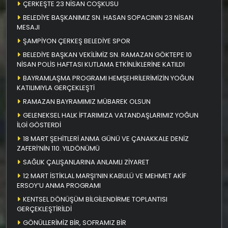
ÇERKEŞTE 23 NİSAN COŞKUSU
BELEDİYE BAŞKANIMIZ SN. HASAN SOPACININ 23 NİSAN
MESAJI
ŞAMPİYON ÇERKEŞ BELEDİYE SPOR
BELEDİYE BAŞKAN VEKİLİMİZ SN. RAMAZAN GÖKTEPE 10
NİSAN POLİS HAFTASI KUTLAMA ETKİNLİKLERİNE KATILDI
BAYRAMLAŞMA PROGRAMI HEMŞEHRİLERİMİZİN YOĞUN
KATILIMIYLA GERÇEKLEŞTİ
RAMAZAN BAYRAMIMIZ MÜBAREK OLSUN
GELENEKSEL HALK İFTARIMIZA VATANDAŞLARIMIZ YOĞUN
İLGİ GÖSTERDİ
18 MART ŞEHİTLERİ ANMA GÜNÜ VE ÇANAKKALE DENİZ
ZAFERİ’NİN 110. YILDÖNÜMÜ
SAĞLIK ÇALIŞANLARINA ANLAMLI ZİYARET
12 MART İSTİKLAL MARŞI’NIN KABULÜ VE MEHMET AKİF
ERSOY’U ANMA PROGRAMI
KENTSEL DÖNÜŞÜM BİLGİLENDİRME TOPLANTISI
GERÇEKLEŞTİRİLDİ
GÖNÜLLERİMİZ BİR, SOFRAMIZ BİR