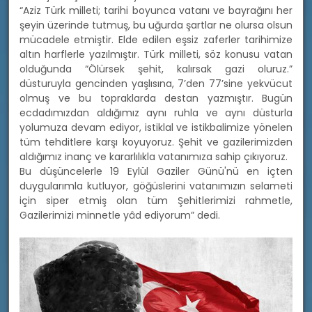
“Aziz Türk milleti; tarihi boyunca vatanı ve bayrağını her
şeyin üzerinde tutmuş, bu uğurda şartlar ne olursa olsun
mücadele etmiştir. Elde edilen eşsiz zaferler tarihimize
altın harflerle yazılmıştır. Türk milleti, söz konusu vatan
olduğunda “Ölürsek şehit, kalırsak gazi oluruz.”
düsturuyla gencinden yaşlısına, 7’den 77’sine yekvücut
olmuş ve bu topraklarda destan yazmıştır. Bugün
ecdadımızdan aldığımız aynı ruhla ve aynı düsturla
yolumuza devam ediyor, istiklal ve istikbalimize yönelen
tüm tehditlere karşı koyuyoruz. Şehit ve gazilerimizden
aldığımız inanç ve kararlılıkla vatanımıza sahip çıkıyoruz.
Bu düşüncelerle 19 Eylül Gaziler Günü'nü en içten
duygularımla kutluyor, göğüslerini vatanımızın selameti
için siper etmiş olan tüm Şehitlerimizi rahmetle,
Gazilerimizi minnetle yâd ediyorum” dedi.