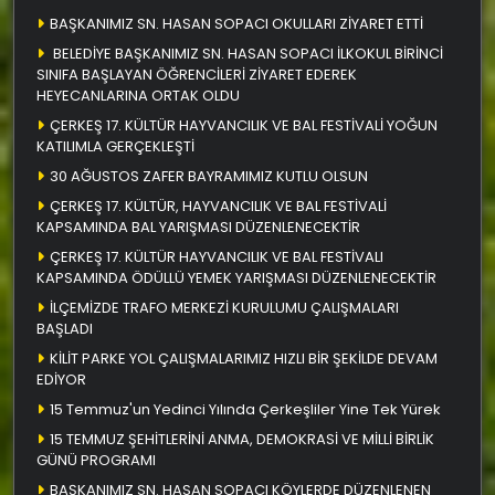
BAŞKANIMIZ SN. HASAN SOPACI OKULLARI ZİYARET ETTİ
BELEDİYE BAŞKANIMIZ SN. HASAN SOPACI İLKOKUL BİRİNCİ
SINIFA BAŞLAYAN ÖĞRENCİLERİ ZİYARET EDEREK
HEYECANLARINA ORTAK OLDU
ÇERKEŞ 17. KÜLTÜR HAYVANCILIK VE BAL FESTİVALİ YOĞUN
KATILIMLA GERÇEKLEŞTİ
30 AĞUSTOS ZAFER BAYRAMIMIZ KUTLU OLSUN
ÇERKEŞ 17. KÜLTÜR, HAYVANCILIK VE BAL FESTİVALİ
KAPSAMINDA BAL YARIŞMASI DÜZENLENECEKTİR
ÇERKEŞ 17. KÜLTÜR HAYVANCILIK VE BAL FESTİVALI
KAPSAMINDA ÖDÜLLÜ YEMEK YARIŞMASI DÜZENLENECEKTİR
İLÇEMİZDE TRAFO MERKEZİ KURULUMU ÇALIŞMALARI
BAŞLADI
KİLİT PARKE YOL ÇALIŞMALARIMIZ HIZLI BİR ŞEKİLDE DEVAM
EDİYOR
15 Temmuz'un Yedinci Yılında Çerkeşliler Yine Tek Yürek
15 TEMMUZ ŞEHİTLERİNİ ANMA, DEMOKRASİ VE MİLLİ BİRLİK
GÜNÜ PROGRAMI
BAŞKANIMIZ SN. HASAN SOPACI KÖYLERDE DÜZENLENEN