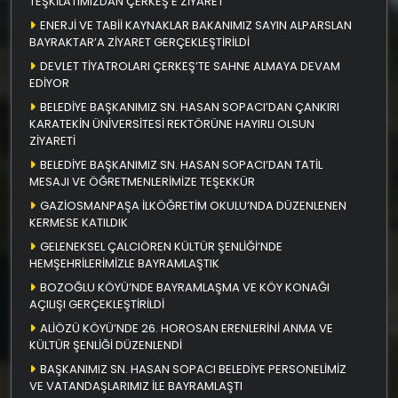
TEŞKİLATIMIZDAN ÇERKEŞ’E ZİYARET
ENERJİ VE TABİİ KAYNAKLAR BAKANIMIZ SAYIN ALPARSLAN
BAYRAKTAR’A ZİYARET GERÇEKLEŞTİRİLDİ
DEVLET TİYATROLARI ÇERKEŞ’TE SAHNE ALMAYA DEVAM
EDİYOR
BELEDİYE BAŞKANIMIZ SN. HASAN SOPACI’DAN ÇANKIRI
KARATEKİN ÜNİVERSİTESİ REKTÖRÜNE HAYIRLI OLSUN
ZİYARETİ
BELEDİYE BAŞKANIMIZ SN. HASAN SOPACI’DAN TATİL
MESAJI VE ÖĞRETMENLERİMİZE TEŞEKKÜR
GAZİOSMANPAŞA İLKÖĞRETİM OKULU’NDA DÜZENLENEN
KERMESE KATILDIK
GELENEKSEL ÇALCIÖREN KÜLTÜR ŞENLİĞİ’NDE
HEMŞEHRİLERİMİZLE BAYRAMLAŞTIK
BOZOĞLU KÖYÜ’NDE BAYRAMLAŞMA VE KÖY KONAĞI
AÇILIŞI GERÇEKLEŞTİRİLDİ
ALİÖZÜ KÖYÜ’NDE 26. HOROSAN ERENLERİNİ ANMA VE
KÜLTÜR ŞENLİĞİ DÜZENLENDİ
BAŞKANIMIZ SN. HASAN SOPACI BELEDİYE PERSONELİMİZ
VE VATANDAŞLARIMIZ İLE BAYRAMLAŞTI