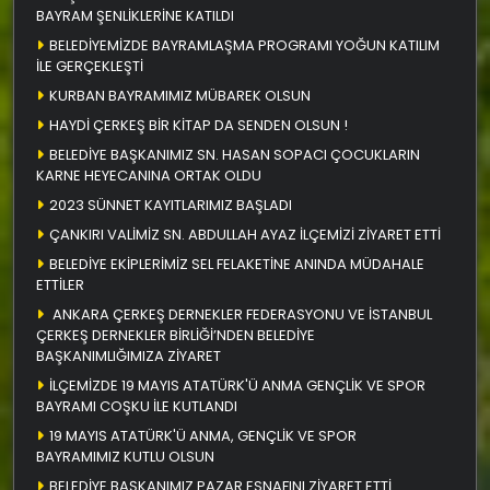
BAYRAM ŞENLİKLERİNE KATILDI
BELEDİYEMİZDE BAYRAMLAŞMA PROGRAMI YOĞUN KATILIM
İLE GERÇEKLEŞTİ
KURBAN BAYRAMIMIZ MÜBAREK OLSUN
HAYDİ ÇERKEŞ BİR KİTAP DA SENDEN OLSUN !
BELEDİYE BAŞKANIMIZ SN. HASAN SOPACI ÇOCUKLARIN
KARNE HEYECANINA ORTAK OLDU
2023 SÜNNET KAYITLARIMIZ BAŞLADI
ÇANKIRI VALİMİZ SN. ABDULLAH AYAZ İLÇEMİZİ ZİYARET ETTİ
BELEDİYE EKİPLERİMİZ SEL FELAKETİNE ANINDA MÜDAHALE
ETTİLER
ANKARA ÇERKEŞ DERNEKLER FEDERASYONU VE İSTANBUL
ÇERKEŞ DERNEKLER BİRLİĞİ’NDEN BELEDİYE
BAŞKANIMLIĞIMIZA ZİYARET
İLÇEMİZDE 19 MAYIS ATATÜRK'Ü ANMA GENÇLİK VE SPOR
BAYRAMI COŞKU İLE KUTLANDI
19 MAYIS ATATÜRK'Ü ANMA, GENÇLİK VE SPOR
BAYRAMIMIZ KUTLU OLSUN
BELEDİYE BAŞKANIMIZ PAZAR ESNAFINI ZİYARET ETTİ