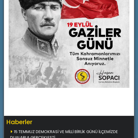
Haberler
15 TEMMUZ DEMOKRASİ VE MİLLİ BİRLİK GÜNÜ İLÇEMİZDE
DUALARLA GERÇEKLEŞTİ