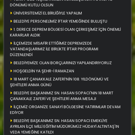
DÖNÜMÜ KUTLU OLSUN
ÜNİVERSİTEMİZİ EL BİRLİĞİYLE YAPALIM
BELEDİYE PERSONELİMİZ İFTAR YEMEĞİNDE BULUŞTU
1. DERECE DEPREM BÖLGESİ OLAN ÇERKEŞİMİZ İÇİN ÖNEMLİ
KARARLAR ALDIK
İLÇEMİZDE MİSAFİR ETTİĞİMİZ DEPREMZEDE
VATANDAŞLARIMIZ İLE BİRLİKTE İFTAR PROGRAMI
DÜZENLENDİ
BELEDİYEMİZE OLAN BORÇLARINIZI YAPILANDIRIYORUZ
HOŞGELDİN YA ŞEHR-İ RAMAZAN
18 MART ÇANAKKALE ZAFERİ’NİN 108. YILDÖNÜMÜ VE
ŞEHİTLERİ ANMA GÜNÜ
BELEDİYE BAŞKANIMIZ SN. HASAN SOPACI'NIN 18 MART
ÇANAKKALE ZAFERİ VE ŞEHİTLERİ ANMA MESAJI
İLÇEMİZ ORGANİZE SANAYİ BÖLGESİNE YATIRIMLAR DEVAM
EDİYOR
BELEDİYE BAŞKANIMIZ SN. HASAN SOPACI EMEKLİYE
AYRILAN İLÇE MİLLİ EĞİTİM MÜDÜRÜMÜZ HÜDAYİ ALTINTAŞ'IN
VEDA YEMEĞİNE KATILDI