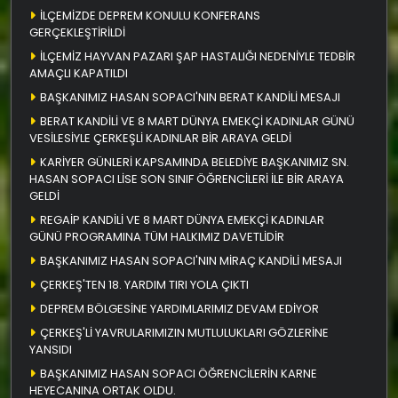
İLÇEMİZDE DEPREM KONULU KONFERANS
GERÇEKLEŞTİRİLDİ
İLÇEMİZ HAYVAN PAZARI ŞAP HASTALIĞI NEDENİYLE TEDBİR
AMAÇLI KAPATILDI
BAŞKANIMIZ HASAN SOPACI'NIN BERAT KANDİLİ MESAJI
BERAT KANDİLİ VE 8 MART DÜNYA EMEKÇİ KADINLAR GÜNÜ
VESİLESİYLE ÇERKEŞLİ KADINLAR BİR ARAYA GELDİ
KARİYER GÜNLERİ KAPSAMINDA BELEDİYE BAŞKANIMIZ SN.
HASAN SOPACI LİSE SON SINIF ÖĞRENCİLERİ İLE BİR ARAYA
GELDİ
REGAİP KANDİLİ VE 8 MART DÜNYA EMEKÇİ KADINLAR
GÜNÜ PROGRAMINA TÜM HALKIMIZ DAVETLİDİR
BAŞKANIMIZ HASAN SOPACI'NIN MİRAÇ KANDİLİ MESAJI
ÇERKEŞ'TEN 18. YARDIM TIRI YOLA ÇIKTI
DEPREM BÖLGESİNE YARDIMLARIMIZ DEVAM EDİYOR
ÇERKEŞ'Lİ YAVRULARIMIZIN MUTLULUKLARI GÖZLERİNE
YANSIDI
BAŞKANIMIZ HASAN SOPACI ÖĞRENCİLERİN KARNE
HEYECANINA ORTAK OLDU.