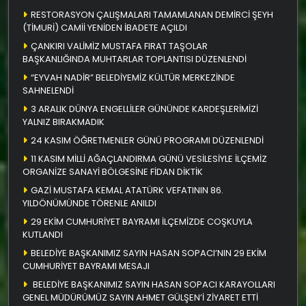
RESTORASYON ÇALIŞMALARI TAMAMLANAN DEMİRCİ ŞEYH
(TİMURİ) CAMİİ YENİDEN İBADETE AÇILDI
ÇANKIRI VALİMİZ MUSTAFA FIRAT TAŞOLAR
BAŞKANLIĞINDA MUHTARLAR TOPLANTISI DÜZENLENDİ
“EYVAH NADİR” BELEDİYEMİZ KÜLTÜR MERKEZİNDE
SAHNELENDİ
3 ARALIK DÜNYA ENGELLİLER GÜNÜNDE KARDEŞLERİMİZİ
YALNIZ BIRAKMADIK
24 KASIM ÖĞRETMENLER GÜNÜ PROGRAMI DÜZENLENDİ
11 KASIM MİLLİ AĞAÇLANDIRMA GÜNÜ VESİLESİYLE İLÇEMİZ
ORGANİZE SANAYİ BÖLGESİNE FİDAN DİKTİK
GAZİ MUSTAFA KEMAL ATATÜRK VEFATININ 86.
YILDÖNÜMÜNDE TÖRENLE ANILDI
29 EKİM CUMHURİYET BAYRAMI İLÇEMİZDE COŞKUYLA
KUTLANDI
BELEDİYE BAŞKANIMIZ SAYIN HASAN SOPACI’NIN 29 EKİM
CUMHURİYET BAYRAMI MESAJI
BELEDİYE BAŞKANIMIZ SAYIN HASAN SOPACI KARAYOLLARI
GENEL MÜDÜRÜMÜZ SAYIN AHMET GÜLŞEN’İ ZİYARET ETTİ