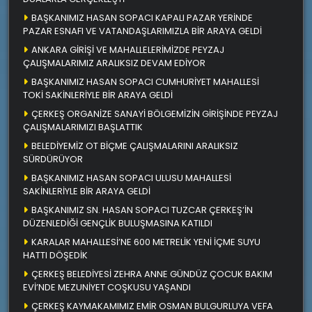
BAŞKANIMIZ HASAN SOPACI KAPALI PAZAR YERİNDE
PAZAR ESNAFI VE VATANDAŞLARIMIZLA BİR ARAYA GELDİ
ANKARA GİRİŞİ VE MAHALLELERİMİZDE PEYZAJ
ÇALIŞMALARIMIZ ARALIKSIZ DEVAM EDİYOR
BAŞKANIMIZ HASAN SOPACI CUMHURİYET MAHALLESİ
TOKİ SAKİNLERİYLE BİR ARAYA GELDİ
ÇERKEŞ ORGANİZE SANAYİ BÖLGEMİZİN GİRİŞİNDE PEYZAJ
ÇALIŞMALARIMIZI BAŞLATTIK
BELEDİYEMİZ OT BİÇME ÇALIŞMALARINI ARALIKSIZ
SÜRDÜRÜYOR
BAŞKANIMIZ HASAN SOPACI ULUSU MAHALLESİ
SAKİNLERİYLE BİR ARAYA GELDİ
BAŞKANIMIZ SN. HASAN SOPACI TUZCAR ÇERKEŞ’İN
DÜZENLEDİĞİ GENÇLİK BULUŞMASINA KATILDI
KARALAR MAHALLESİ’NE 600 METRELİK YENİ İÇME SUYU
HATTI DÖŞEDİK
ÇERKEŞ BELEDİYESİ ZEHRA ANNE GÜNDÜZ ÇOCUK BAKIM
EVİ’NDE MEZUNİYET COŞKUSU YAŞANDI
ÇERKEŞ KAYMAKAMIMIZ EMİR OSMAN BULGURLUYA VEFA