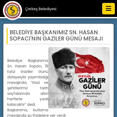
Çerkeş Belediyesi
BELEDİYE BAŞKANIMIZ SN. HASAN
SOPACI'NIN GAZİLER GÜNÜ MESAJI
Belediye Başkanımız
Sn. Hasan Sopacı, 19
Eylül Gaziler Günü
dolayısıyla yayımladığı
mesajında; “Gazi ve
şehitlerimiz tarih
sayfalarında altın
harflerle yazılı
kalacaktır” dedi.
Başkanımız, kutlama
mesajında şu ifadelere yer verdi: