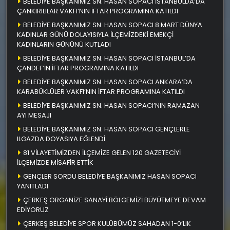
BELEDİYE BAŞKANIMIZ SN. HASAN SOPACI İSTANBULDA’DA
ÇANKIRILILAR VAKFI’NIN İFTAR PROGRAMINA KATILDI
BELEDİYE BAŞKANIMIZ SN. HASAN SOPACI 8 MART DÜNYA
KADINLAR GÜNÜ DOLAYISIYLA İLÇEMİZDEKİ EMEKÇİ
KADINLARIN GÜNÜNÜ KUTLADI
BELEDİYE BAŞKANIMIZ SN. HASAN SOPACI İSTANBUL’DA
ÇANDEF’İN İFTAR PROGRAMINA KATILDI
BELEDİYE BAŞKANIMIZ SN. HASAN SOPACI ANKARA’DA
KARABÜKLÜLER VAKFI’NIN İFTAR PROGRAMINA KATILDI
BELEDİYE BAŞKANIMIZ SN. HASAN SOPACI’NIN RAMAZAN
AYI MESAJI
BELEDİYE BAŞKANIMIZ SN. HASAN SOPACI GENÇLERLE
ILGAZDA DOYASIYA EĞLENDİ
81 VİLAYETİMİZDEN İLÇEMİZE GELEN 120 GAZETECİYİ
İLÇEMİZDE MİSAFİR ETTİK
GENÇLER SORDU BELEDİYE BAŞKANIMIZ HASAN SOPACI
YANITLADI
ÇERKEŞ ORGANİZE SANAYİ BÖLGEMİZİ BÜYÜTMEYE DEVAM
EDİYORUZ
ÇERKEŞ BELEDİYE SPOR KULÜBÜMÜZ SAHADAN 1-0’LIK