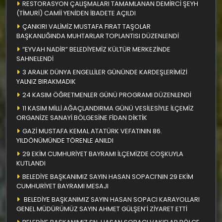
RESTORASYON ÇALIŞMALARI TAMAMLANAN DEMİRCİ ŞEYH
(TİMURİ) CAMİİ YENİDEN İBADETE AÇILDI
ÇANKIRI VALİMİZ MUSTAFA FIRAT TAŞOLAR
BAŞKANLIĞINDA MUHTARLAR TOPLANTISI DÜZENLENDİ
“EYVAH NADİR” BELEDİYEMİZ KÜLTÜR MERKEZİNDE
SAHNELENDİ
3 ARALIK DÜNYA ENGELLİLER GÜNÜNDE KARDEŞLERİMİZİ
YALNIZ BIRAKMADIK
24 KASIM ÖĞRETMENLER GÜNÜ PROGRAMI DÜZENLENDİ
11 KASIM MİLLİ AĞAÇLANDIRMA GÜNÜ VESİLESİYLE İLÇEMİZ
ORGANİZE SANAYİ BÖLGESİNE FİDAN DİKTİK
GAZİ MUSTAFA KEMAL ATATÜRK VEFATININ 86.
YILDÖNÜMÜNDE TÖRENLE ANILDI
29 EKİM CUMHURİYET BAYRAMI İLÇEMİZDE COŞKUYLA
KUTLANDI
BELEDİYE BAŞKANIMIZ SAYIN HASAN SOPACI’NIN 29 EKİM
CUMHURİYET BAYRAMI MESAJI
BELEDİYE BAŞKANIMIZ SAYIN HASAN SOPACI KARAYOLLARI
GENEL MÜDÜRÜMÜZ SAYIN AHMET GÜLŞEN’İ ZİYARET ETTİ