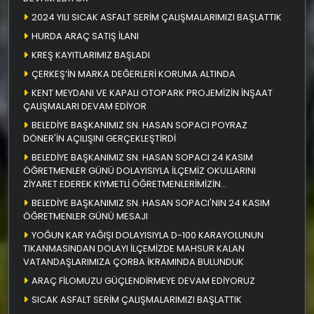
2024 YILI SICAK ASFALT SERİM ÇALIŞMALARIMIZI BAŞLATTIK
HURDA ARAÇ SATIŞ İLANI
KREŞ KAYITLARIMIZ BAŞLADI
ÇERKEŞ’İN MARKA DEĞERLERİ KORUMA ALTINDA
KENT MEYDANI VE KAPALI OTOPARK PROJEMİZİN İNŞAAT
ÇALIŞMALARI DEVAM EDİYOR
BELEDİYE BAŞKANIMIZ SN. HASAN SOPACI POYRAZ
DÖNER'İN AÇILIŞINI GERÇEKLEŞTİRDİ
BELEDİYE BAŞKANIMIZ SN. HASAN SOPACI 24 KASIM
ÖĞRETMENLER GÜNÜ DOLAYISIYLA İLÇEMİZ OKULLARINI
ZİYARET EDEREK KIYMETLİ ÖĞRETMENLERİMİZİN
ÖĞRETMENLER GÜNÜNÜ KUTLADI
BELEDİYE BAŞKANIMIZ SN. HASAN SOPACI'NIN 24 KASIM
ÖĞRETMENLER GÜNÜ MESAJI
YOĞUN KAR YAĞIŞI DOLAYISIYLA D-100 KARAYOLUNUN
TIKANMASINDAN DOLAYI İLÇEMİZDE MAHSUR KALAN
VATANDAŞLARIMIZA ÇORBA İKRAMINDA BULUNDUK
ARAÇ FİLOMUZU GÜÇLENDİRMEYE DEVAM EDİYORUZ
SICAK ASFALT SERİM ÇALIŞMALARIMIZI BAŞLATTIK