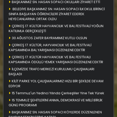
BAŞKANIMIZ SN. HASAN SOPACI OKULLARI ZİYARET ETTİ
BELEDİYE BAŞKANIMIZ SN. HASAN SOPACI İLKOKUL BİRİNCİ
SINIFA BAŞLAYAN ÖĞRENCİLERİ ZİYARET EDEREK
HEYECANLARINA ORTAK OLDU
ÇERKEŞ 17. KÜLTÜR HAYVANCILIK VE BAL FESTİVALİ YOĞUN
KATILIMLA GERÇEKLEŞTİ
30 AĞUSTOS ZAFER BAYRAMIMIZ KUTLU OLSUN
ÇERKEŞ 17. KÜLTÜR, HAYVANCILIK VE BAL FESTİVALİ
KAPSAMINDA BAL YARIŞMASI DÜZENLENECEKTİR
ÇERKEŞ 17. KÜLTÜR HAYVANCILIK VE BAL FESTİVALI
KAPSAMINDA ÖDÜLLÜ YEMEK YARIŞMASI DÜZENLENECEKTİR
İLÇEMİZDE TRAFO MERKEZİ KURULUMU ÇALIŞMALARI
BAŞLADI
KİLİT PARKE YOL ÇALIŞMALARIMIZ HIZLI BİR ŞEKİLDE DEVAM
EDİYOR
15 Temmuz'un Yedinci Yılında Çerkeşliler Yine Tek Yürek
15 TEMMUZ ŞEHİTLERİNİ ANMA, DEMOKRASİ VE MİLLİ BİRLİK
GÜNÜ PROGRAMI
BAŞKANIMIZ SN. HASAN SOPACI KÖYLERDE DÜZENLENEN