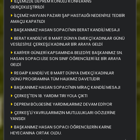
İLÇEMİZDE DEPREM KONULU KONFERANS
GERÇEKLEŞTİRİLDİ
İLÇEMİZ HAYVAN PAZARI ŞAP HASTALIĞI NEDENİYLE TEDBİR
AMAÇLI KAPATILDI
BAŞKANIMIZ HASAN SOPACI'NIN BERAT KANDİLİ MESAJI
BERAT KANDİLİ VE 8 MART DÜNYA EMEKÇİ KADINLAR GÜNÜ
VESİLESİYLE ÇERKEŞLİ KADINLAR BİR ARAYA GELDİ
KARİYER GÜNLERİ KAPSAMINDA BELEDİYE BAŞKANIMIZ SN.
HASAN SOPACI LİSE SON SINIF ÖĞRENCİLERİ İLE BİR ARAYA
GELDİ
REGAİP KANDİLİ VE 8 MART DÜNYA EMEKÇİ KADINLAR
GÜNÜ PROGRAMINA TÜM HALKIMIZ DAVETLİDİR
BAŞKANIMIZ HASAN SOPACI'NIN MİRAÇ KANDİLİ MESAJI
ÇERKEŞ'TEN 18. YARDIM TIRI YOLA ÇIKTI
DEPREM BÖLGESİNE YARDIMLARIMIZ DEVAM EDİYOR
ÇERKEŞ'Lİ YAVRULARIMIZIN MUTLULUKLARI GÖZLERİNE
YANSIDI
BAŞKANIMIZ HASAN SOPACI ÖĞRENCİLERİN KARNE
HEYECANINA ORTAK OLDU.