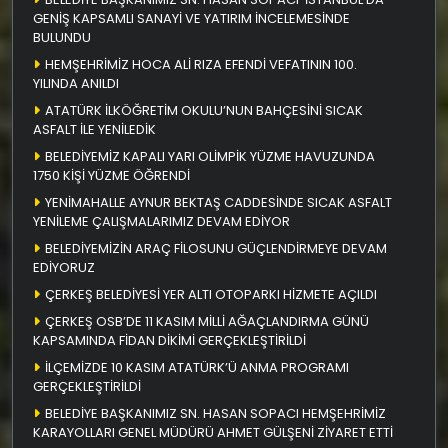
GENİŞ KAPSAMLI SANAYİ VE YATIRIM İNCELEMESİNDE
BULUNDU
HEMŞEHRİMİZ HOCA ALİ RIZA EFENDİ VEFATININ 100.
YILINDA ANILDI
ATATÜRK İLKÖĞRETİM OKULU’NUN BAHÇESİNİ SICAK
ASFALT İLE YENİLEDİK
BELEDİYEMİZ KAPALI YARI OLİMPİK YÜZME HAVUZUNDA
1750 KİŞİ YÜZME ÖĞRENDİ
YENİMAHALLE AYNUR BEKTAŞ CADDESİNDE SICAK ASFALT
YENİLEME ÇALIŞMALARIMIZ DEVAM EDİYOR
BELEDİYEMİZİN ARAÇ FİLOSUNU GÜÇLENDİRMEYE DEVAM
EDİYORUZ
ÇERKEŞ BELEDİYESİ YER ALTI OTOPARKI HİZMETE AÇILDI
ÇERKEŞ OSB’DE 11 KASIM MİLLİ AĞAÇLANDIRMA GÜNÜ
KAPSAMINDA FİDAN DİKİMİ GERÇEKLEŞTİRİLDİ
İLÇEMİZDE 10 KASIM ATATÜRK’Ü ANMA PROGRAMI
GERÇEKLEŞTİRİLDİ
BELEDİYE BAŞKANIMIZ SN. HASAN SOPACI HEMŞEHRİMİZ
KARAYOLLARI GENEL MÜDÜRÜ AHMET GÜLŞENİ ZİYARET ETTİ