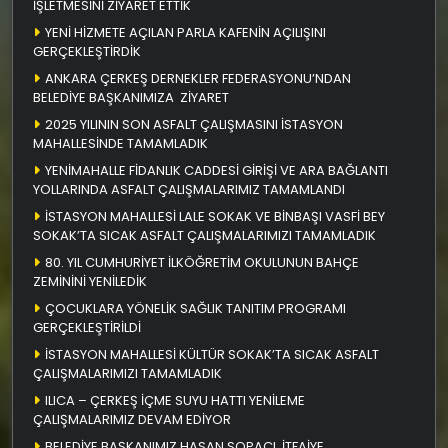
İŞLETMESİNİ ZİYARET ETTİK
YENİ HİZMETE AÇILAN PARLA KAFENİN AÇILIŞINI
GERÇEKLEŞTİRDİK
ANKARA ÇERKEŞ DERNEKLER FEDERASYONU’NDAN
BELEDİYE BAŞKANIMIZA ZİYARET
2025 YILININ SON ASFALT ÇALIŞMASINI İSTASYON
MAHALLESİNDE TAMAMLADIK
YENİMAHALLE FİDANLIK CADDESİ GİRİŞİ VE ARA BAĞLANTI
YOLLARINDA ASFALT ÇALIŞMALARIMIZ TAMAMLANDI
İSTASYON MAHALLESİ LALE SOKAK VE BİNBAŞI VASFİ BEY
SOKAK’TA SICAK ASFALT ÇALIŞMALARIMIZI TAMAMLADIK
80. YIL CUMHURİYET İLKÖĞRETİM OKULUNUN BAHÇE
ZEMİNİNİ YENİLEDİK
ÇOCUKLARA YÖNELİK SAĞLIK TANITIM PROGRAMI
GERÇEKLEŞTİRİLDİ
İSTASYON MAHALLESİ KÜLTÜR SOKAK’TA SICAK ASFALT
ÇALIŞMALARIMIZI TAMAMLADIK
ILICA – ÇERKEŞ İÇME SUYU HATTI YENİLEME
ÇALIŞMALARIMIZ DEVAM EDİYOR
BELEDİYE BAŞKANIMIZ HASAN SOPACI, İTFAİYE