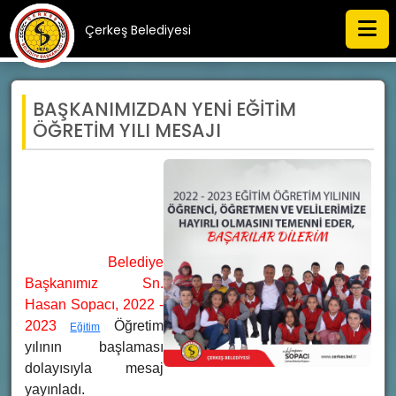
Çerkeş Belediyesi
BAŞKANIMIZDAN YENİ EĞİTİM
ÖĞRETİM YILI MESAJI
Belediye 
Başkanımız Sn. 
Hasan Sopacı, 2022 - 
2023 
 Öğretim 
Eğitim
yılının başlaması 
dolayısıyla mesaj 
yayınladı.  