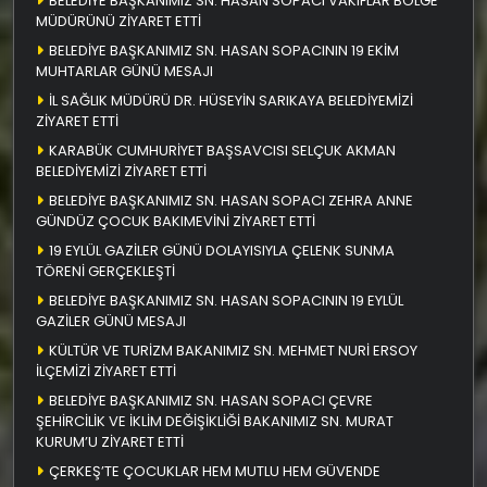
BELEDİYE BAŞKANIMIZ SN. HASAN SOPACI VAKIFLAR BÖLGE
MÜDÜRÜNÜ ZİYARET ETTİ
BELEDİYE BAŞKANIMIZ SN. HASAN SOPACININ 19 EKİM
MUHTARLAR GÜNÜ MESAJI
İL SAĞLIK MÜDÜRÜ DR. HÜSEYİN SARIKAYA BELEDİYEMİZİ
ZİYARET ETTİ
KARABÜK CUMHURİYET BAŞSAVCISI SELÇUK AKMAN
BELEDİYEMİZİ ZİYARET ETTİ
BELEDİYE BAŞKANIMIZ SN. HASAN SOPACI ZEHRA ANNE
GÜNDÜZ ÇOCUK BAKIMEVİNİ ZİYARET ETTİ
19 EYLÜL GAZİLER GÜNÜ DOLAYISIYLA ÇELENK SUNMA
TÖRENİ GERÇEKLEŞTİ
BELEDİYE BAŞKANIMIZ SN. HASAN SOPACININ 19 EYLÜL
GAZİLER GÜNÜ MESAJI
KÜLTÜR VE TURİZM BAKANIMIZ SN. MEHMET NURİ ERSOY
İLÇEMİZİ ZİYARET ETTİ
BELEDİYE BAŞKANIMIZ SN. HASAN SOPACI ÇEVRE
ŞEHİRCİLİK VE İKLİM DEĞİŞİKLİĞİ BAKANIMIZ SN. MURAT
KURUM’U ZİYARET ETTİ
ÇERKEŞ’TE ÇOCUKLAR HEM MUTLU HEM GÜVENDE