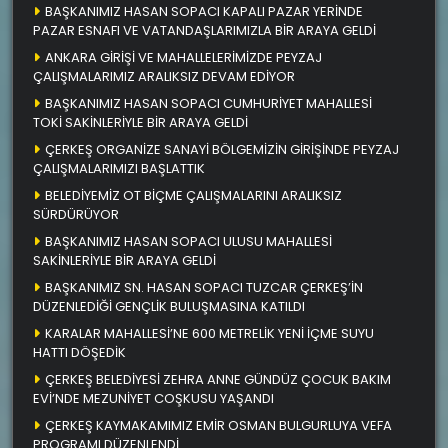
BAŞKANIMIZ HASAN SOPACI KAPALI PAZAR YERİNDE
PAZAR ESNAFI VE VATANDAŞLARIMIZLA BİR ARAYA GELDİ
ANKARA GİRİŞİ VE MAHALLELERİMİZDE PEYZAJ
ÇALIŞMALARIMIZ ARALIKSIZ DEVAM EDİYOR
BAŞKANIMIZ HASAN SOPACI CUMHURİYET MAHALLESİ
TOKİ SAKİNLERİYLE BİR ARAYA GELDİ
ÇERKEŞ ORGANİZE SANAYİ BÖLGEMİZİN GİRİŞİNDE PEYZAJ
ÇALIŞMALARIMIZI BAŞLATTIK
BELEDİYEMİZ OT BİÇME ÇALIŞMALARINI ARALIKSIZ
SÜRDÜRÜYOR
BAŞKANIMIZ HASAN SOPACI ULUSU MAHALLESİ
SAKİNLERİYLE BİR ARAYA GELDİ
BAŞKANIMIZ SN. HASAN SOPACI TUZCAR ÇERKEŞ’İN
DÜZENLEDİĞİ GENÇLİK BULUŞMASINA KATILDI
KARALAR MAHALLESİ’NE 600 METRELİK YENİ İÇME SUYU
HATTI DÖŞEDİK
ÇERKEŞ BELEDİYESİ ZEHRA ANNE GÜNDÜZ ÇOCUK BAKIM
EVİ’NDE MEZUNİYET COŞKUSU YAŞANDI
ÇERKEŞ KAYMAKAMIMIZ EMİR OSMAN BULGURLUYA VEFA
PROGRAMI DÜZENLENDİ