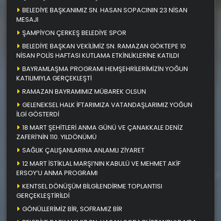
BELEDİYE BAŞKANIMIZ SN. HASAN SOPACININ 23 NİSAN
MESAJI
ŞAMPİYON ÇERKEŞ BELEDİYE SPOR
BELEDİYE BAŞKAN VEKİLİMİZ SN. RAMAZAN GÖKTEPE 10
NİSAN POLİS HAFTASI KUTLAMA ETKİNLİKLERİNE KATILDI
BAYRAMLAŞMA PROGRAMI HEMŞEHRİLERİMİZİN YOĞUN
KATILIMIYLA GERÇEKLEŞTİ
RAMAZAN BAYRAMIMIZ MÜBAREK OLSUN
GELENEKSEL HALK İFTARIMIZA VATANDAŞLARIMIZ YOĞUN
İLGİ GÖSTERDİ
18 MART ŞEHİTLERİ ANMA GÜNÜ VE ÇANAKKALE DENİZ
ZAFERİ’NİN 110. YILDÖNÜMÜ
SAĞLIK ÇALIŞANLARINA ANLAMLI ZİYARET
12 MART İSTİKLAL MARŞI’NIN KABULÜ VE MEHMET AKİF
ERSOY’U ANMA PROGRAMI
KENTSEL DÖNÜŞÜM BİLGİLENDİRME TOPLANTISI
GERÇEKLEŞTİRİLDİ
GÖNÜLLERİMİZ BİR, SOFRAMIZ BİR