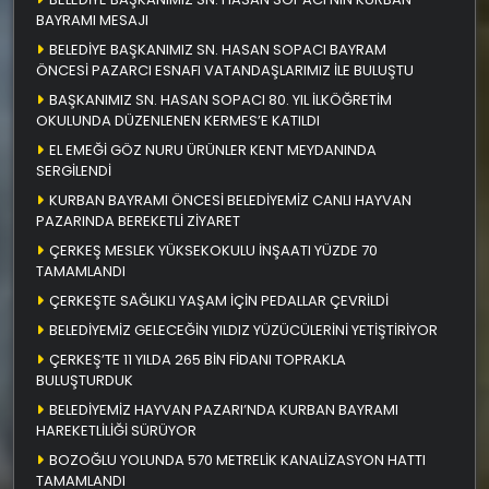
BAYRAMI MESAJI
BELEDİYE BAŞKANIMIZ SN. HASAN SOPACI BAYRAM
ÖNCESİ PAZARCI ESNAFI VATANDAŞLARIMIZ İLE BULUŞTU
BAŞKANIMIZ SN. HASAN SOPACI 80. YIL İLKÖĞRETİM
OKULUNDA DÜZENLENEN KERMES’E KATILDI
EL EMEĞİ GÖZ NURU ÜRÜNLER KENT MEYDANINDA
SERGİLENDİ
KURBAN BAYRAMI ÖNCESİ BELEDİYEMİZ CANLI HAYVAN
PAZARINDA BEREKETLİ ZİYARET
ÇERKEŞ MESLEK YÜKSEKOKULU İNŞAATI YÜZDE 70
TAMAMLANDI
ÇERKEŞTE SAĞLIKLI YAŞAM İÇİN PEDALLAR ÇEVRİLDİ
BELEDİYEMİZ GELECEĞİN YILDIZ YÜZÜCÜLERİNİ YETİŞTİRİYOR
ÇERKEŞ’TE 11 YILDA 265 BİN FİDANI TOPRAKLA
BULUŞTURDUK
BELEDİYEMİZ HAYVAN PAZARI’NDA KURBAN BAYRAMI
HAREKETLİLİĞİ SÜRÜYOR
BOZOĞLU YOLUNDA 570 METRELİK KANALİZASYON HATTI
TAMAMLANDI