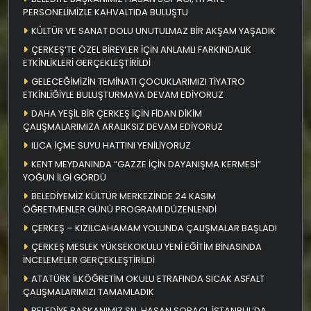
PERSONELİMİZLE KAHVALTIDA BULUŞTU
KÜLTÜR VE SANAT DOLU UNUTULMAZ BİR AKŞAM YAŞADIK
ÇERKEŞ’TE ÖZEL BİREYLER İÇİN ANLAMLI FARKINDALIK
ETKİNLİKLERİ GERÇEKLEŞTİRİLDİ
GELECEĞİMİZİN TEMİNATI ÇOCUKLARIMIZI TİYATRO
ETKİNLİĞİYLE BULUŞTURMAYA DEVAM EDİYORUZ
DAHA YEŞİL BİR ÇERKEŞ İÇİN FİDAN DİKİM
ÇALIŞMALARIMIZA ARALIKSIZ DEVAM EDİYORUZ
ILICA İÇME SUYU HATTINI YENİLİYORUZ
KENT MEYDANINDA “GAZZE İÇİN DAYANIŞMA KERMESİ”
YOĞUN İLGİ GÖRDÜ
BELEDİYEMİZ KÜLTÜR MERKEZİNDE 24 KASIM
ÖĞRETMENLER GÜNÜ PROGRAMI DÜZENLENDİ
ÇERKEŞ – KIZILCAHAMAM YOLUNDA ÇALIŞMALAR BAŞLADI
ÇERKEŞ MESLEK YÜKSEKOKULU YENİ EĞİTİM BİNASINDA
İNCELEMELER GERÇEKLEŞTİRİLDİ
ATATÜRK İLKÖĞRETİM OKULU ETRAFINDA SICAK ASFALT
ÇALIŞMALARIMIZI TAMAMLADIK
BELEDİYE BAŞKANIMIZ SN. HASAN SOPACI İSTANBUL’DA