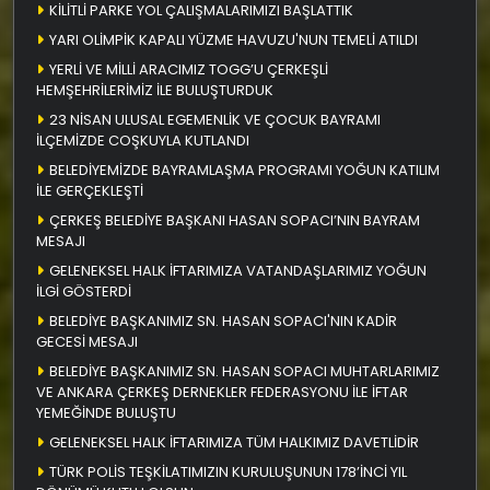
KİLİTLİ PARKE YOL ÇALIŞMALARIMIZI BAŞLATTIK
YARI OLİMPİK KAPALI YÜZME HAVUZU'NUN TEMELİ ATILDI
YERLİ VE MİLLİ ARACIMIZ TOGG’U ÇERKEŞLİ
HEMŞEHRİLERİMİZ İLE BULUŞTURDUK
23 NİSAN ULUSAL EGEMENLİK VE ÇOCUK BAYRAMI
İLÇEMİZDE COŞKUYLA KUTLANDI
BELEDİYEMİZDE BAYRAMLAŞMA PROGRAMI YOĞUN KATILIM
İLE GERÇEKLEŞTİ
ÇERKEŞ BELEDİYE BAŞKANI HASAN SOPACI’NIN BAYRAM
MESAJI
GELENEKSEL HALK İFTARIMIZA VATANDAŞLARIMIZ YOĞUN
İLGİ GÖSTERDİ
BELEDİYE BAŞKANIMIZ SN. HASAN SOPACI'NIN KADİR
GECESİ MESAJI
BELEDİYE BAŞKANIMIZ SN. HASAN SOPACI MUHTARLARIMIZ
VE ANKARA ÇERKEŞ DERNEKLER FEDERASYONU İLE İFTAR
YEMEĞİNDE BULUŞTU
GELENEKSEL HALK İFTARIMIZA TÜM HALKIMIZ DAVETLİDİR
TÜRK POLİS TEŞKİLATIMIZIN KURULUŞUNUN 178’İNCİ YIL