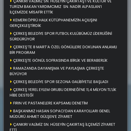
ÇANKIRI VALİMİZ SN. HÜSEYİN ÇAKIRTAŞ’I VE KÜLTÜR VE
TURİZM BAKAN YARDIMCIMIZ SN. NADİR ALPASLAN’I
İLÇEMİZDE MİSAFİR ETTİK
KEMERKÖPRÜ HALK KÜTÜPHANEMİZİN AÇILIŞINI
GERÇEKLEŞTİRDİK
ÇERKEŞ BELEDİYE SPOR FUTBOL KULÜBÜMÜZ LİDERLİĞİNİ
SÜRDÜRÜYOR
ÇERKEŞ’TE 8 MART’A ÖZEL GÖNÜLLERE DOKUNAN ANLAMLI
BİR PROGRAM
ÇERKEŞTE GÖNÜL SOFRASINDA BİRLİK VE BERABERLİK
RAMAZANDA DAYANIŞMA VE PAYLAŞMA ÇERKEŞTE
BÜYÜYOR
ÇERKEŞ BELEDİYE SPOR SEZONA GALİBİYETLE BAŞLADI
ÇERKEŞ YEREL EYLEM GRUBU DERNEĞİ’NE 11,4 MİLYON TL’LİK
HİBE DESTEĞİ
FIRIN VE PASTANELERE KAPSAMLI DENETİM
BAŞKANIMIZ HASAN SOPACI’DAN KARAYOLLARI GENEL
MÜDÜRÜ AHMET GÜLŞEN’E ZİYARET
ÇANKIRI VALİMİZ SN. HÜSEYİN ÇAKIRTAŞ İLÇEMİZİ ZİYARET
ETTİ