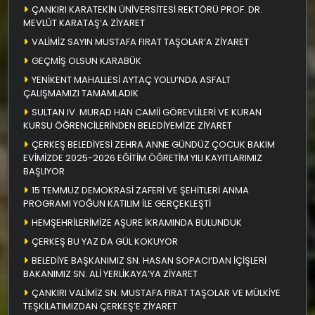
ÇANKIRI KARATEKİN ÜNİVERSİTESİ REKTÖRÜ PROF. DR.
MEVLÜT KARATAŞ’A ZİYARET
VALİMİZ SAYIN MUSTAFA FIRAT TAŞOLAR’A ZİYARET
GEÇMİŞ OLSUN KARABÜK
YENİKENT MAHALLESİ AYTAÇ YOLU’NDA ASFALT
ÇALIŞMAMIZI TAMAMLADIK
SULTAN IV. MURAD HAN CAMİİ GÖREVLİLERİ VE KURAN
KURSU ÖĞRENCİLERİNDEN BELEDİYEMİZE ZİYARET
ÇERKEŞ BELEDİYESİ ZEHRA ANNE GÜNDÜZ ÇOCUK BAKIM
EVİMİZDE 2025-2026 EĞİTİM ÖĞRETİM YILI KAYITLARIMIZ
BAŞLIYOR
15 TEMMUZ DEMOKRASİ ZAFERİ VE ŞEHİTLERİ ANMA
PROGRAMI YOĞUN KATILIM İLE GERÇEKLEŞTİ
HEMŞEHRİLERİMİZE AŞURE İKRAMINDA BULUNDUK
ÇERKEŞ BU YAZ DA GÜL KOKUYOR
BELEDİYE BAŞKANIMIZ SN. HASAN SOPACI’DAN İÇİŞLERİ
BAKANIMIZ SN. ALİ YERLİKAYA’YA ZİYARET
ÇANKIRI VALİMİZ SN. MUSTAFA FIRAT TAŞOLAR VE MÜLKİYE
TEŞKİLATIMIZDAN ÇERKEŞ’E ZİYARET