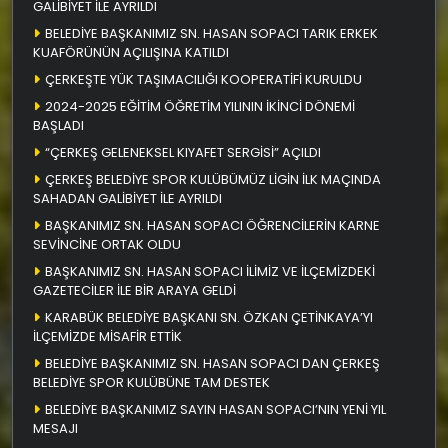
GALİBİYET İLE AYRILDI
BELEDİYE BAŞKANIMIZ SN. HASAN SOPACI TARIK ERKEK
KUAFÖRÜNÜN AÇILIŞINA KATILDI
ÇERKEŞTE YÜK TAŞIMACILIĞI KOOPERATİFİ KURULDU
2024-2025 EĞİTİM ÖĞRETİM YILININ İKİNCİ DÖNEMİ
BAŞLADI
“ÇERKEŞ GELENEKSEL KIYAFET SERGİSİ” AÇILDI
ÇERKEŞ BELEDİYE SPOR KULÜBÜMÜZ LİGİN İLK MAÇINDA
SAHADAN GALİBİYET İLE AYRILDI
BAŞKANIMIZ SN. HASAN SOPACI ÖĞRENCİLERİN KARNE
SEVİNCİNE ORTAK OLDU
BAŞKANIMIZ SN. HASAN SOPACI İLİMİZ VE İLÇEMİZDEKİ
GAZETECİLER İLE BİR ARAYA GELDİ
KARABÜK BELEDİYE BAŞKANI SN. ÖZKAN ÇETİNKAYA’YI
İLÇEMİZDE MİSAFİR ETTİK
BELEDİYE BAŞKANIMIZ SN. HASAN SOPACI DAN ÇERKEŞ
BELEDİYE SPOR KULÜBÜNE TAM DESTEK
BELEDİYE BAŞKANIMIZ SAYIN HASAN SOPACI’NIN YENİ YIL
MESAJI