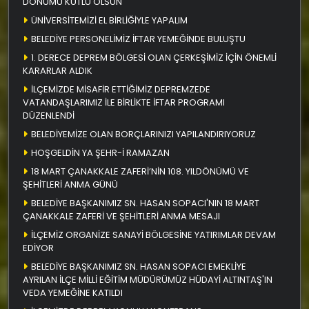
DÖNÜMÜ KUTLU OLSUN
ÜNİVERSİTEMİZİ EL BİRLİĞİYLE YAPALIM
BELEDİYE PERSONELİMİZ İFTAR YEMEĞİNDE BULUŞTU
1. DERECE DEPREM BÖLGESİ OLAN ÇERKEŞİMİZ İÇİN ÖNEMLİ
KARARLAR ALDIK
İLÇEMİZDE MİSAFİR ETTİĞİMİZ DEPREMZEDE
VATANDAŞLARIMIZ İLE BİRLİKTE İFTAR PROGRAMI
DÜZENLENDİ
BELEDİYEMİZE OLAN BORÇLARINIZI YAPILANDIRIYORUZ
HOŞGELDİN YA ŞEHR-İ RAMAZAN
18 MART ÇANAKKALE ZAFERİ’NİN 108. YILDÖNÜMÜ VE
ŞEHİTLERİ ANMA GÜNÜ
BELEDİYE BAŞKANIMIZ SN. HASAN SOPACI'NIN 18 MART
ÇANAKKALE ZAFERİ VE ŞEHİTLERİ ANMA MESAJI
İLÇEMİZ ORGANİZE SANAYİ BÖLGESİNE YATIRIMLAR DEVAM
EDİYOR
BELEDİYE BAŞKANIMIZ SN. HASAN SOPACI EMEKLİYE
AYRILAN İLÇE MİLLİ EĞİTİM MÜDÜRÜMÜZ HÜDAYİ ALTINTAŞ'IN
VEDA YEMEĞİNE KATILDI