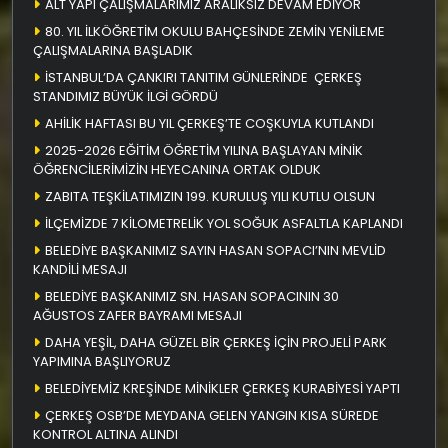
ALT YAPI ÇALIŞMALARIMIZ ARALIKSIZ DEVAM EDİYOR
80. YIL İLKÖĞRETİM OKULU BAHÇESİNDE ZEMİN YENİLEME
ÇALIŞMALARINA BAŞLADIK
İSTANBUL’DA ÇANKIRI TANITIM GÜNLERİNDE ÇERKEŞ
STANDIMIZ BÜYÜK İLGİ GÖRDÜ
AHİLİK HAFTASI BU YIL ÇERKEŞ’TE COŞKUYLA KUTLANDI
2025-2026 EĞİTİM ÖĞRETİM YILINA BAŞLAYAN MİNİK
ÖĞRENCİLERİMİZİN HEYECANINA ORTAK OLDUK
ZABITA TEŞKİLATIMIZIN 199. KURULUŞ YILI KUTLU OLSUN
İLÇEMİZDE 7 KİLOMETRELİK YOL SOĞUK ASFALTLA KAPLANDI
BELEDİYE BAŞKANIMIZ SAYIN HASAN SOPACI’NIN MEVLİD
KANDİLİ MESAJI
BELEDİYE BAŞKANIMIZ SN. HASAN SOPACININ 30
AĞUSTOS ZAFER BAYRAMI MESAJI
DAHA YEŞİL, DAHA GÜZEL BİR ÇERKEŞ İÇİN PROJELİ PARK
YAPIMINA BAŞLIYORUZ
BELEDİYEMİZ KREŞİNDE MİNİKLER ÇERKEŞ KURABİYESİ YAPTI
ÇERKEŞ OSB’DE MEYDANA GELEN YANGIN KISA SÜREDE
KONTROL ALTINA ALINDI