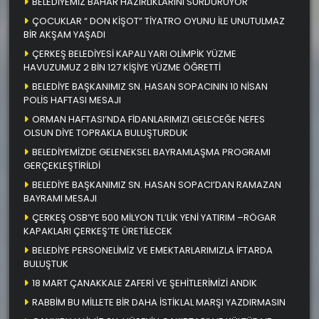
BELEDİYEMİZ BAHAR HAZIRLIKLARINI SÜRDÜRÜYOR
ÇOCUKLAR “ DON KİŞOT” TİYATRO OYUNU İLE UNUTULMAZ
BİR AKŞAM YAŞADI
ÇERKEŞ BELEDİYESİ KAPALI YARI OLİMPİK YÜZME
HAVUZUMUZ 2 BİN 127 KİŞİYE YÜZME ÖĞRETTİ
BELEDİYE BAŞKANIMIZ SN. HASAN SOPACININ 10 NİSAN
POLİS HAFTASI MESAJI
ORMAN HAFTASI’NDA FİDANLARIMIZI GELECEĞE NEFES
OLSUN DİYE TOPRAKLA BULUŞTURDUK
BELEDİYEMİZDE GELENEKSEL BAYRAMLAŞMA PROGRAMI
GERÇEKLEŞTİRİLDİ
BELEDİYE BAŞKANIMIZ SN. HASAN SOPACI’DAN RAMAZAN
BAYRAMI MESAJI
ÇERKEŞ OSB’YE 500 MİLYON TL’LİK YENİ YATIRIM –RÖGAR
KAPAKLARI ÇERKEŞ’TE ÜRETİLECEK
BELEDİYE PERSONELİMİZ VE EMEKTARLARIMIZLA İFTARDA
BULUŞTUK
18 MART ÇANAKKALE ZAFERİ VE ŞEHİTLERİMİZİ ANDIK
RABBİM BU MİLLETE BİR DAHA İSTİKLAL MARŞI YAZDIRMASIN