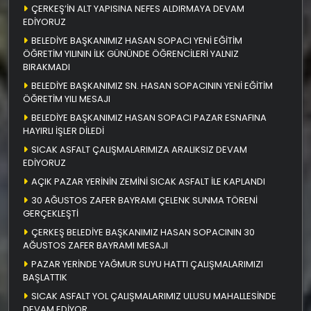
ÇERKEŞ’İN ALT YAPISINA NEFES ALDIRMAYA DEVAM
EDİYORUZ
BELEDİYE BAŞKANIMIZ HASAN SOPACI YENİ EĞİTİM
ÖĞRETİM YILININ İLK GÜNÜNDE ÖĞRENCİLERİ YALNIZ
BIRAKMADI
BELEDİYE BAŞKANIMIZ SN. HASAN SOPACININ YENİ EĞİTİM
ÖĞRETİM YILI MESAJI
BELEDİYE BAŞKANIMIZ HASAN SOPACI PAZAR ESNAFINA
HAYIRLI İŞLER DİLEDİ
SICAK ASFALT ÇALIŞMALARIMIZA ARALIKSIZ DEVAM
EDİYORUZ
AÇIK PAZAR YERİNİN ZEMİNİ SICAK ASFALT İLE KAPLANDI
30 AĞUSTOS ZAFER BAYRAMI ÇELENK SUNMA TÖRENİ
GERÇEKLEŞTİ
ÇERKEŞ BELEDİYE BAŞKANIMIZ HASAN SOPACININ 30
AĞUSTOS ZAFER BAYRAMI MESAJI
PAZAR YERİNDE YAĞMUR SUYU HATTI ÇALIŞMALARIMIZI
BAŞLATTIK
SICAK ASFALT YOL ÇALIŞMALARIMIZ ULUSU MAHALLESİNDE
DEVAM EDİYOR