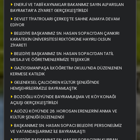
ENERJİ VE TABİİ KAYNAKLAR BAKANIMIZ SAYIN ALPARSLAN
BAYRAKTAR’A ZİYARET GERÇEKLEŞTİRİLDİ
DEVLET TİYATROLARI ÇERKEŞ’TE SAHNE ALMAYA DEVAM
EDİYOR
BELEDİYE BAŞKANIMIZ SN. HASAN SOPACI’DAN ÇANKIRI
KARATEKİN ÜNİVERSİTESİ REKTÖRÜNE HAYIRLI OLSUN
ZİYARETİ
BELEDİYE BAŞKANIMIZ SN. HASAN SOPACI’DAN TATİL
MESAJI VE ÖĞRETMENLERİMİZE TEŞEKKÜR
GAZİOSMANPAŞA İLKÖĞRETİM OKULU’NDA DÜZENLENEN
KERMESE KATILDIK
GELENEKSEL ÇALCIÖREN KÜLTÜR ŞENLİĞİ’NDE
HEMŞEHRİLERİMİZLE BAYRAMLAŞTIK
BOZOĞLU KÖYÜ’NDE BAYRAMLAŞMA VE KÖY KONAĞI
AÇILIŞI GERÇEKLEŞTİRİLDİ
ALİÖZÜ KÖYÜ’NDE 26. HOROSAN ERENLERİNİ ANMA VE
KÜLTÜR ŞENLİĞİ DÜZENLENDİ
BAŞKANIMIZ SN. HASAN SOPACI BELEDİYE PERSONELİMİZ
VE VATANDAŞLARIMIZ İLE BAYRAMLAŞTI
BELEDİYE BAŞKANIMIZ SN. HASAN SOPACI’NIN KURBAN