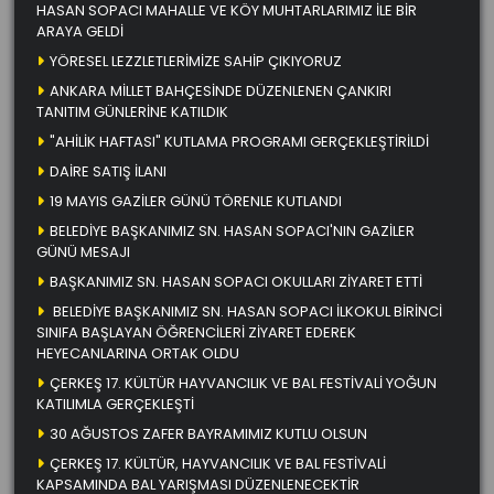
HASAN SOPACI MAHALLE VE KÖY MUHTARLARIMIZ İLE BİR
ARAYA GELDİ
YÖRESEL LEZZLETLERİMİZE SAHİP ÇIKIYORUZ
ANKARA MİLLET BAHÇESİNDE DÜZENLENEN ÇANKIRI
TANITIM GÜNLERİNE KATILDIK
"AHİLİK HAFTASI" KUTLAMA PROGRAMI GERÇEKLEŞTİRİLDİ
DAİRE SATIŞ İLANI
19 MAYIS GAZİLER GÜNÜ TÖRENLE KUTLANDI
BELEDİYE BAŞKANIMIZ SN. HASAN SOPACI'NIN GAZİLER
GÜNÜ MESAJI
BAŞKANIMIZ SN. HASAN SOPACI OKULLARI ZİYARET ETTİ
BELEDİYE BAŞKANIMIZ SN. HASAN SOPACI İLKOKUL BİRİNCİ
SINIFA BAŞLAYAN ÖĞRENCİLERİ ZİYARET EDEREK
HEYECANLARINA ORTAK OLDU
ÇERKEŞ 17. KÜLTÜR HAYVANCILIK VE BAL FESTİVALİ YOĞUN
KATILIMLA GERÇEKLEŞTİ
30 AĞUSTOS ZAFER BAYRAMIMIZ KUTLU OLSUN
ÇERKEŞ 17. KÜLTÜR, HAYVANCILIK VE BAL FESTİVALİ
KAPSAMINDA BAL YARIŞMASI DÜZENLENECEKTİR