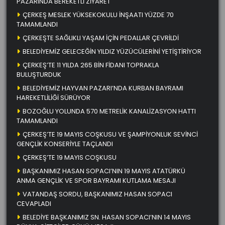
PAZARINDA BEREKETLİ ZİYARET
ÇERKEŞ MESLEK YÜKSEKOKULU İNŞAATI YÜZDE 70
TAMAMLANDI
ÇERKEŞTE SAĞLIKLI YAŞAM İÇİN PEDALLAR ÇEVRİLDİ
BELEDİYEMİZ GELECEĞİN YILDIZ YÜZÜCÜLERİNİ YETİŞTİRİYOR
ÇERKEŞ’TE 11 YILDA 265 BİN FİDANI TOPRAKLA
BULUŞTURDUK
BELEDİYEMİZ HAYVAN PAZARI’NDA KURBAN BAYRAMI
HAREKETLİLİĞİ SÜRÜYOR
BOZOĞLU YOLUNDA 570 METRELİK KANALİZASYON HATTI
TAMAMLANDI
ÇERKEŞ’TE 19 MAYIS COŞKUSU VE ŞAMPİYONLUK SEVİNCİ
GENÇLİK KONSERİYLE TAÇLANDI
ÇERKEŞ’TE 19 MAYIS COŞKUSU
BAŞKANIMIZ HASAN SOPACI’NIN 19 MAYIS ATATÜRKÜ
ANMA GENÇLİK VE SPOR BAYRAMI KUTLAMA MESAJI
VATANDAŞ SORDU, BAŞKANIMIZ HASAN SOPACI
CEVAPLADI
BELEDİYE BAŞKANIMIZ SN. HASAN SOPACI’NIN 14 MAYIS