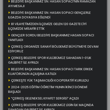
BELEDİYE BAŞKANIMIZ SN. HASAN SOPACI’NIN RAMAZAN
AYI MESAJI
BELEDİYE BAŞKANIMIZ SN. HASAN SOPACI GENÇLERLE
ILGAZDA DOYASIYA EĞLENDİ
81 VİLAYETİMİZDEN İLÇEMİZE GELEN 120 GAZETECİYİ
İLÇEMİZDE MİSAFİR ETTİK
GENÇLER SORDU BELEDİYE BAŞKANIMIZ HASAN SOPACI
YANITLADI
ÇERKEŞ ORGANİZE SANAYİ BÖLGEMİZİ BÜYÜTMEYE DEVAM
EDİYORUZ
ÇERKEŞ BELEDİYE SPOR KULÜBÜMÜZ SAHADAN 1-0’LIK
GALİBİYET İLE AYRILDI
BELEDİYE BAŞKANIMIZ SN. HASAN SOPACI TARIK ERKEK
KUAFÖRÜNÜN AÇILIŞINA KATILDI
ÇERKEŞTE YÜK TAŞIMACILIĞI KOOPERATİFİ KURULDU
2024-2025 EĞİTİM ÖĞRETİM YILININ İKİNCİ DÖNEMİ
BAŞLADI
“ÇERKEŞ GELENEKSEL KIYAFET SERGİSİ” AÇILDI
ÇERKEŞ BELEDİYE SPOR KULÜBÜMÜZ LİGİN İLK MAÇINDA
SAHADAN GALİBİYET İLE AYRILDI