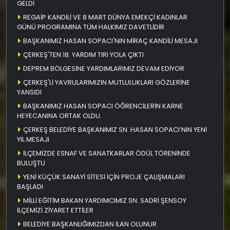
GELDİ
REGAİP KANDİLİ VE 8 MART DÜNYA EMEKÇİ KADINLAR
GÜNÜ PROGRAMINA TÜM HALKIMIZ DAVETLİDİR
BAŞKANIMIZ HASAN SOPACI'NIN MİRAÇ KANDİLİ MESAJI
ÇERKEŞ'TEN 18. YARDIM TIRI YOLA ÇIKTI
DEPREM BÖLGESİNE YARDIMLARIMIZ DEVAM EDİYOR
ÇERKEŞ'Lİ YAVRULARIMIZIN MUTLULUKLARI GÖZLERİNE
YANSIDI
BAŞKANIMIZ HASAN SOPACI ÖĞRENCİLERİN KARNE
HEYECANINA ORTAK OLDU.
ÇERKEŞ BELEDİYE BAŞKANIMIZ SN. HASAN SOPACI’NIN YENİ
YIL MESAJI
İLÇEMİZDE ESNAF VE SANATKARLAR ÖDÜL TÖRENİNDE
BULUŞTU
YENİ KÜÇÜK SANAYİ SİTESİ İÇİN PROJE ÇALIŞMALARI
BAŞLADI
MİLLİ EĞİTİM BAKAN YARDIMCIMIZ SN. SADRİ ŞENSOY
İLÇEMİZİ ZİYARET ETTİLER
BELEDİYE BAŞKANLIĞIMIZDAN İLAN OLUNUR