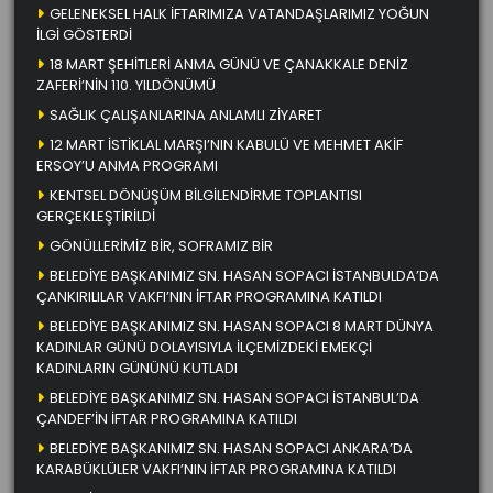
GELENEKSEL HALK İFTARIMIZA VATANDAŞLARIMIZ YOĞUN
İLGİ GÖSTERDİ
18 MART ŞEHİTLERİ ANMA GÜNÜ VE ÇANAKKALE DENİZ
ZAFERİ’NİN 110. YILDÖNÜMÜ
SAĞLIK ÇALIŞANLARINA ANLAMLI ZİYARET
12 MART İSTİKLAL MARŞI’NIN KABULÜ VE MEHMET AKİF
ERSOY’U ANMA PROGRAMI
KENTSEL DÖNÜŞÜM BİLGİLENDİRME TOPLANTISI
GERÇEKLEŞTİRİLDİ
GÖNÜLLERİMİZ BİR, SOFRAMIZ BİR
BELEDİYE BAŞKANIMIZ SN. HASAN SOPACI İSTANBULDA’DA
ÇANKIRILILAR VAKFI’NIN İFTAR PROGRAMINA KATILDI
BELEDİYE BAŞKANIMIZ SN. HASAN SOPACI 8 MART DÜNYA
KADINLAR GÜNÜ DOLAYISIYLA İLÇEMİZDEKİ EMEKÇİ
KADINLARIN GÜNÜNÜ KUTLADI
BELEDİYE BAŞKANIMIZ SN. HASAN SOPACI İSTANBUL’DA
ÇANDEF’İN İFTAR PROGRAMINA KATILDI
BELEDİYE BAŞKANIMIZ SN. HASAN SOPACI ANKARA’DA
KARABÜKLÜLER VAKFI’NIN İFTAR PROGRAMINA KATILDI