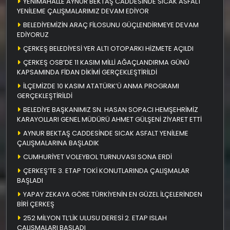
YENİMAHALLE AYNUR BEKTAŞ CADDESİNDE SICAK ASFALT
YENİLEME ÇALIŞMALARIMIZ DEVAM EDİYOR
BELEDİYEMİZİN ARAÇ FİLOSUNU GÜÇLENDİRMEYE DEVAM
EDİYORUZ
ÇERKEŞ BELEDİYESİ YER ALTI OTOPARKI HİZMETE AÇILDI
ÇERKEŞ OSB’DE 11 KASIM MİLLİ AĞAÇLANDIRMA GÜNÜ
KAPSAMINDA FİDAN DİKİMİ GERÇEKLEŞTİRİLDİ
İLÇEMİZDE 10 KASIM ATATÜRK’Ü ANMA PROGRAMI
GERÇEKLEŞTİRİLDİ
BELEDİYE BAŞKANIMIZ SN. HASAN SOPACI HEMŞEHRİMİZ
KARAYOLLARI GENEL MÜDÜRÜ AHMET GÜLŞENİ ZİYARET ETTİ
AYNUR BEKTAŞ CADDESİNDE SICAK ASFALT YENİLEME
ÇALIŞMALARINA BAŞLADIK
CUMHURİYET VOLEYBOL TURNUVASI SONA ERDİ
ÇERKEŞ’TE 3. ETAP TOKİ KONUTLARINDA ÇALIŞMALAR
BAŞLADI
YAPAY ZEKAYA GÖRE TÜRKİYENİN EN GÜZEL İLÇELERİNDEN
BİRİ ÇERKEŞ
252 MİLYON TL’LİK ULUSU DERESİ 2. ETAP ISLAH
ÇALIŞMALARI BAŞLADI