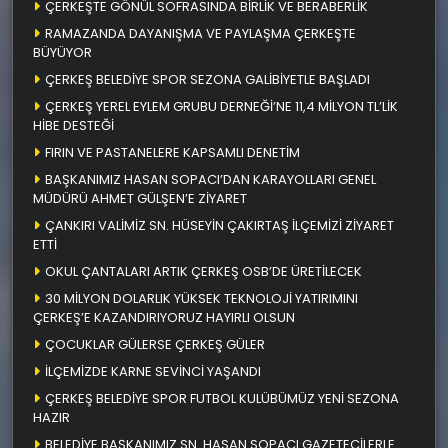
ÇERKEŞTE GÖNÜL SOFRASINDA BİRLİK VE BERABERLİK
RAMAZANDA DAYANIŞMA VE PAYLAŞMA ÇERKEŞTE
BÜYÜYOR
ÇERKEŞ BELEDİYE SPOR SEZONA GALİBİYETLE BAŞLADI
ÇERKEŞ YEREL EYLEM GRUBU DERNEĞİ’NE 11,4 MİLYON TL’LİK
HİBE DESTEĞİ
FIRIN VE PASTANELERE KAPSAMLI DENETİM
BAŞKANIMIZ HASAN SOPACI’DAN KARAYOLLARI GENEL
MÜDÜRÜ AHMET GÜLŞEN’E ZİYARET
ÇANKIRI VALİMİZ SN. HÜSEYİN ÇAKIRTAŞ İLÇEMİZİ ZİYARET
ETTİ
OKUL ÇANTALARI ARTIK ÇERKEŞ OSB’DE ÜRETİLECEK
30 MİLYON DOLARLIK YÜKSEK TEKNOLOJİ YATIRIMINI
ÇERKEŞ’E KAZANDIRIYORUZ HAYIRLI OLSUN
ÇOCUKLAR GÜLERSE ÇERKEŞ GÜLER
İLÇEMİZDE KARNE SEVİNCİ YAŞANDI
ÇERKEŞ BELEDİYE SPOR FUTBOL KULÜBÜMÜZ YENİ SEZONA
HAZIR
BELEDİYE BAŞKANIMIZ SN. HASAN SOPACI GAZETECİLERLE