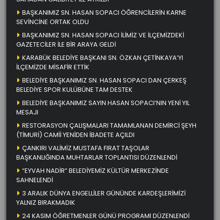
BAŞKANIMIZ SN. HASAN SOPACI ÖĞRENCİLERİN KARNE
SEVİNCİNE ORTAK OLDU
BAŞKANIMIZ SN. HASAN SOPACI İLİMİZ VE İLÇEMİZDEKİ
GAZETECİLER İLE BİR ARAYA GELDİ
KARABÜK BELEDİYE BAŞKANI SN. ÖZKAN ÇETİNKAYA’YI
İLÇEMİZDE MİSAFİR ETTİK
BELEDİYE BAŞKANIMIZ SN. HASAN SOPACI DAN ÇERKEŞ
BELEDİYE SPOR KULÜBÜNE TAM DESTEK
BELEDİYE BAŞKANIMIZ SAYIN HASAN SOPACI’NIN YENİ YIL
MESAJI
RESTORASYON ÇALIŞMALARI TAMAMLANAN DEMİRCİ ŞEYH
(TİMURİ) CAMİİ YENİDEN İBADETE AÇILDI
ÇANKIRI VALİMİZ MUSTAFA FIRAT TAŞOLAR
BAŞKANLIĞINDA MUHTARLAR TOPLANTISI DÜZENLENDİ
“EYVAH NADİR” BELEDİYEMİZ KÜLTÜR MERKEZİNDE
SAHNELENDİ
3 ARALIK DÜNYA ENGELLİLER GÜNÜNDE KARDEŞLERİMİZİ
YALNIZ BIRAKMADIK
24 KASIM ÖĞRETMENLER GÜNÜ PROGRAMI DÜZENLENDİ