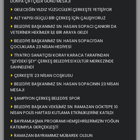
DÜNYA ÇİFTÇİLER GÜNÜ MESAJI
GELECEĞİN YILDIZ YÜZÜCÜLERİ ÇERKEŞTE YETİŞİYOR
ALT YAPISI GÜÇLÜ BİR ÇERKEŞ İÇİN ÇALIŞIYORUZ
BELEDİYE BAŞKANIMIZ SN. HASAN SOPACI ÇANKIRI DA
VETERİNER HEKİMLER İLE BİR ARAYA GELDİ
BELEDİYE BAŞKANIMIZ SN. HASAN SOPACI’DAN
ÇOCUKLARA 23 NİSAN HEDİYESİ
TİYATRO SANATÇISI KORAY KARACA TARAFINDAN
“ŞEYDEKİ ŞEY” ÇERKEŞ BELEDİYESİ KÜLTÜR MERKEZİNDE
SAHNELENDİ
ÇERKEŞTE 23 NİSAN COŞKUSU
BELEDİYE BAŞKANIMIZ SN. HASAN SOPACININ 23 NİSAN
MESAJI
ŞAMPİYON ÇERKEŞ BELEDİYE SPOR
BELEDİYE BAŞKAN VEKİLİMİZ SN. RAMAZAN GÖKTEPE 10
NİSAN POLİS HAFTASI KUTLAMA ETKİNLİKLERİNE KATILDI
BAYRAMLAŞMA PROGRAMI HEMŞEHRİLERİMİZİN YOĞUN
KATILIMIYLA GERÇEKLEŞTİ
RAMAZAN BAYRAMIMIZ MÜBAREK OLSUN