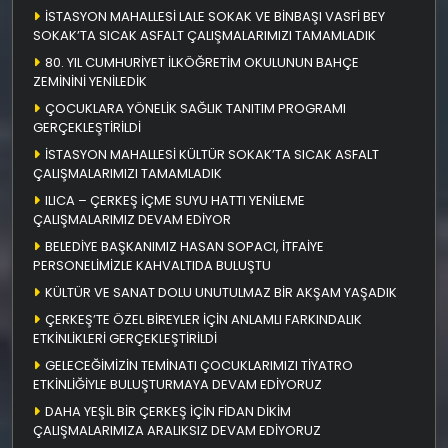
İSTASYON MAHALLESİ LALE SOKAK VE BİNBAŞI VASFİ BEY
SOKAK’TA SICAK ASFALT ÇALIŞMALARIMIZI TAMAMLADIK
80. YIL CUMHURİYET İLKÖĞRETİM OKULUNUN BAHÇE
ZEMİNİNİ YENİLEDİK
ÇOCUKLARA YÖNELİK SAĞLIK TANITIM PROGRAMI
GERÇEKLEŞTİRİLDİ
İSTASYON MAHALLESİ KÜLTÜR SOKAK’TA SICAK ASFALT
ÇALIŞMALARIMIZI TAMAMLADIK
ILICA – ÇERKEŞ İÇME SUYU HATTI YENİLEME
ÇALIŞMALARIMIZ DEVAM EDİYOR
BELEDİYE BAŞKANIMIZ HASAN SOPACI, İTFAİYE
PERSONELİMİZLE KAHVALTIDA BULUŞTU
KÜLTÜR VE SANAT DOLU UNUTULMAZ BİR AKŞAM YAŞADIK
ÇERKEŞ’TE ÖZEL BİREYLER İÇİN ANLAMLI FARKINDALIK
ETKİNLİKLERİ GERÇEKLEŞTİRİLDİ
GELECEĞİMİZİN TEMİNATI ÇOCUKLARIMIZI TİYATRO
ETKİNLİĞİYLE BULUŞTURMAYA DEVAM EDİYORUZ
DAHA YEŞİL BİR ÇERKEŞ İÇİN FİDAN DİKİM
ÇALIŞMALARIMIZA ARALIKSIZ DEVAM EDİYORUZ