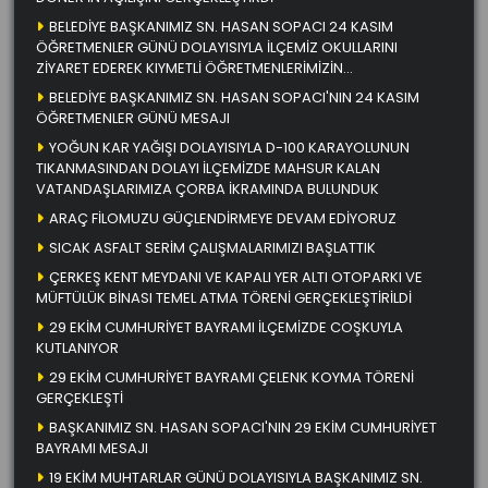
BELEDİYE BAŞKANIMIZ SN. HASAN SOPACI 24 KASIM
ÖĞRETMENLER GÜNÜ DOLAYISIYLA İLÇEMİZ OKULLARINI
ZİYARET EDEREK KIYMETLİ ÖĞRETMENLERİMİZİN
ÖĞRETMENLER GÜNÜNÜ KUTLADI
BELEDİYE BAŞKANIMIZ SN. HASAN SOPACI'NIN 24 KASIM
ÖĞRETMENLER GÜNÜ MESAJI
YOĞUN KAR YAĞIŞI DOLAYISIYLA D-100 KARAYOLUNUN
TIKANMASINDAN DOLAYI İLÇEMİZDE MAHSUR KALAN
VATANDAŞLARIMIZA ÇORBA İKRAMINDA BULUNDUK
ARAÇ FİLOMUZU GÜÇLENDİRMEYE DEVAM EDİYORUZ
SICAK ASFALT SERİM ÇALIŞMALARIMIZI BAŞLATTIK
ÇERKEŞ KENT MEYDANI VE KAPALI YER ALTI OTOPARKI VE
MÜFTÜLÜK BİNASI TEMEL ATMA TÖRENİ GERÇEKLEŞTİRİLDİ
29 EKİM CUMHURİYET BAYRAMI İLÇEMİZDE COŞKUYLA
KUTLANIYOR
29 EKİM CUMHURİYET BAYRAMI ÇELENK KOYMA TÖRENİ
GERÇEKLEŞTİ
BAŞKANIMIZ SN. HASAN SOPACI'NIN 29 EKİM CUMHURİYET
BAYRAMI MESAJI
19 EKİM MUHTARLAR GÜNÜ DOLAYISIYLA BAŞKANIMIZ SN.