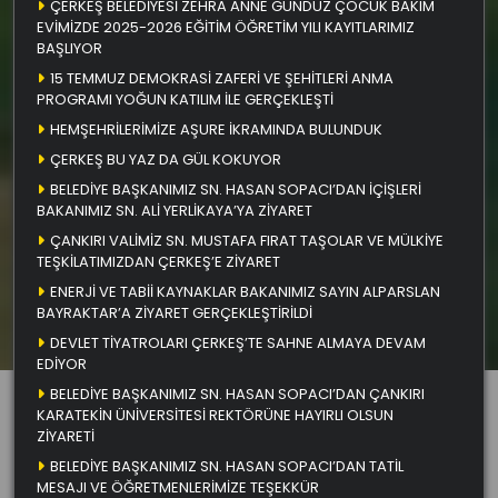
ÇERKEŞ BELEDİYESİ ZEHRA ANNE GÜNDÜZ ÇOCUK BAKIM
EVİMİZDE 2025-2026 EĞİTİM ÖĞRETİM YILI KAYITLARIMIZ
BAŞLIYOR
15 TEMMUZ DEMOKRASİ ZAFERİ VE ŞEHİTLERİ ANMA
PROGRAMI YOĞUN KATILIM İLE GERÇEKLEŞTİ
HEMŞEHRİLERİMİZE AŞURE İKRAMINDA BULUNDUK
ÇERKEŞ BU YAZ DA GÜL KOKUYOR
BELEDİYE BAŞKANIMIZ SN. HASAN SOPACI’DAN İÇİŞLERİ
BAKANIMIZ SN. ALİ YERLİKAYA’YA ZİYARET
ÇANKIRI VALİMİZ SN. MUSTAFA FIRAT TAŞOLAR VE MÜLKİYE
TEŞKİLATIMIZDAN ÇERKEŞ’E ZİYARET
ENERJİ VE TABİİ KAYNAKLAR BAKANIMIZ SAYIN ALPARSLAN
BAYRAKTAR’A ZİYARET GERÇEKLEŞTİRİLDİ
DEVLET TİYATROLARI ÇERKEŞ’TE SAHNE ALMAYA DEVAM
EDİYOR
BELEDİYE BAŞKANIMIZ SN. HASAN SOPACI’DAN ÇANKIRI
KARATEKİN ÜNİVERSİTESİ REKTÖRÜNE HAYIRLI OLSUN
ZİYARETİ
BELEDİYE BAŞKANIMIZ SN. HASAN SOPACI’DAN TATİL
MESAJI VE ÖĞRETMENLERİMİZE TEŞEKKÜR