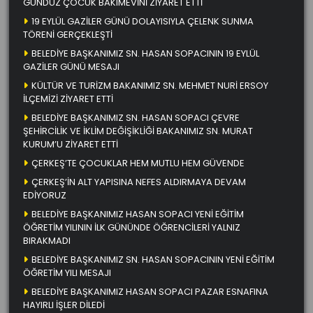
GÜNDÜZ ÇOCUK BAKIMEVİNİ ZİYARET ETTİ
19 EYLÜL GAZİLER GÜNÜ DOLAYISIYLA ÇELENK SUNMA
TÖRENİ GERÇEKLEŞTİ
BELEDİYE BAŞKANIMIZ SN. HASAN SOPACININ 19 EYLÜL
GAZİLER GÜNÜ MESAJI
KÜLTÜR VE TURİZM BAKANIMIZ SN. MEHMET NURİ ERSOY
İLÇEMİZİ ZİYARET ETTİ
BELEDİYE BAŞKANIMIZ SN. HASAN SOPACI ÇEVRE
ŞEHİRCİLİK VE İKLİM DEĞİŞİKLİĞİ BAKANIMIZ SN. MURAT
KURUM’U ZİYARET ETTİ
ÇERKEŞ’TE ÇOCUKLAR HEM MUTLU HEM GÜVENDE
ÇERKEŞ’İN ALT YAPISINA NEFES ALDIRMAYA DEVAM
EDİYORUZ
BELEDİYE BAŞKANIMIZ HASAN SOPACI YENİ EĞİTİM
ÖĞRETİM YILININ İLK GÜNÜNDE ÖĞRENCİLERİ YALNIZ
BIRAKMADI
BELEDİYE BAŞKANIMIZ SN. HASAN SOPACININ YENİ EĞİTİM
ÖĞRETİM YILI MESAJI
BELEDİYE BAŞKANIMIZ HASAN SOPACI PAZAR ESNAFINA
HAYIRLI İŞLER DİLEDİ