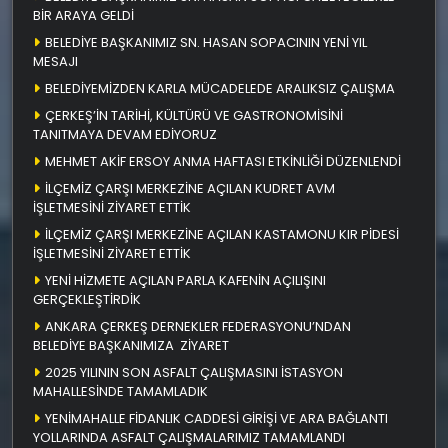
BİR ARAYA GELDİ
BELEDİYE BAŞKANIMIZ SN. HASAN SOPACININ YENİ YIL
MESAJI
BELEDİYEMİZDEN KARLA MÜCADELEDE ARALIKSIZ ÇALIŞMA
ÇERKEŞ’İN TARİHİ, KÜLTÜRÜ VE GASTRONOMİSİNİ
TANITMAYA DEVAM EDİYORUZ
MEHMET AKİF ERSOY ANMA HAFTASI ETKİNLİĞİ DÜZENLENDİ
İLÇEMİZ ÇARŞI MERKEZİNE AÇILAN KUDRET AVM
İŞLETMESİNİ ZİYARET ETTİK
İLÇEMİZ ÇARŞI MERKEZİNE AÇILAN KASTAMONU KIR PİDESİ
İŞLETMESİNİ ZİYARET ETTİK
YENİ HİZMETE AÇILAN PARLA KAFENİN AÇILIŞINI
GERÇEKLEŞTİRDİK
ANKARA ÇERKEŞ DERNEKLER FEDERASYONU’NDAN
BELEDİYE BAŞKANIMIZA ZİYARET
2025 YILININ SON ASFALT ÇALIŞMASINI İSTASYON
MAHALLESİNDE TAMAMLADIK
YENİMAHALLE FİDANLIK CADDESİ GİRİŞİ VE ARA BAĞLANTI
YOLLARINDA ASFALT ÇALIŞMALARIMIZ TAMAMLANDI