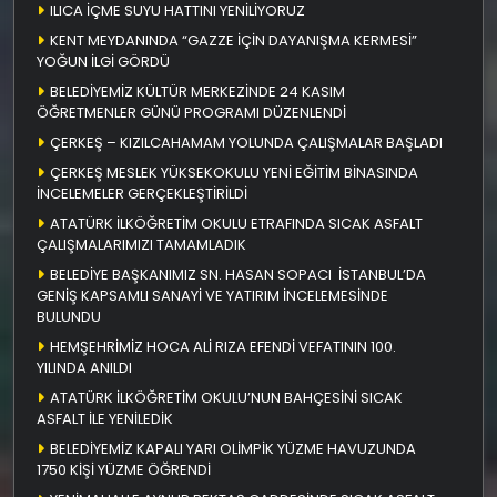
ILICA İÇME SUYU HATTINI YENİLİYORUZ
KENT MEYDANINDA “GAZZE İÇİN DAYANIŞMA KERMESİ”
YOĞUN İLGİ GÖRDÜ
BELEDİYEMİZ KÜLTÜR MERKEZİNDE 24 KASIM
ÖĞRETMENLER GÜNÜ PROGRAMI DÜZENLENDİ
ÇERKEŞ – KIZILCAHAMAM YOLUNDA ÇALIŞMALAR BAŞLADI
ÇERKEŞ MESLEK YÜKSEKOKULU YENİ EĞİTİM BİNASINDA
İNCELEMELER GERÇEKLEŞTİRİLDİ
ATATÜRK İLKÖĞRETİM OKULU ETRAFINDA SICAK ASFALT
ÇALIŞMALARIMIZI TAMAMLADIK
BELEDİYE BAŞKANIMIZ SN. HASAN SOPACI İSTANBUL’DA
GENİŞ KAPSAMLI SANAYİ VE YATIRIM İNCELEMESİNDE
BULUNDU
HEMŞEHRİMİZ HOCA ALİ RIZA EFENDİ VEFATININ 100.
YILINDA ANILDI
ATATÜRK İLKÖĞRETİM OKULU’NUN BAHÇESİNİ SICAK
ASFALT İLE YENİLEDİK
BELEDİYEMİZ KAPALI YARI OLİMPİK YÜZME HAVUZUNDA
1750 KİŞİ YÜZME ÖĞRENDİ