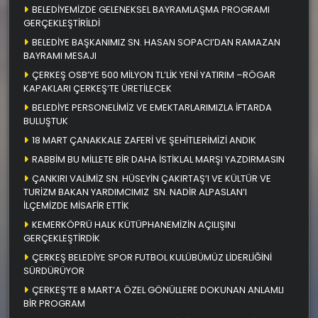
BELEDİYEMİZDE GELENEKSEL BAYRAMLAŞMA PROGRAMI
GERÇEKLEŞTİRİLDİ
BELEDİYE BAŞKANIMIZ SN. HASAN SOPACI’DAN RAMAZAN
BAYRAMI MESAJI
ÇERKEŞ OSB’YE 500 MİLYON TL’LİK YENİ YATIRIM –RÖGAR
KAPAKLARI ÇERKEŞ’TE ÜRETİLECEK
BELEDİYE PERSONELİMİZ VE EMEKTARLARIMIZLA İFTARDA
BULUŞTUK
18 MART ÇANAKKALE ZAFERİ VE ŞEHİTLERİMİZİ ANDIK
RABBİM BU MİLLETE BİR DAHA İSTİKLAL MARŞI YAZDIRMASIN
ÇANKIRI VALİMİZ SN. HÜSEYİN ÇAKIRTAŞ’I VE KÜLTÜR VE
TURİZM BAKAN YARDIMCIMIZ SN. NADİR ALPASLAN’I
İLÇEMİZDE MİSAFİR ETTİK
KEMERKÖPRÜ HALK KÜTÜPHANEMİZİN AÇILIŞINI
GERÇEKLEŞTİRDİK
ÇERKEŞ BELEDİYE SPOR FUTBOL KULÜBÜMÜZ LİDERLİĞİNİ
SÜRDÜRÜYOR
ÇERKEŞ’TE 8 MART’A ÖZEL GÖNÜLLERE DOKUNAN ANLAMLI
BİR PROGRAM