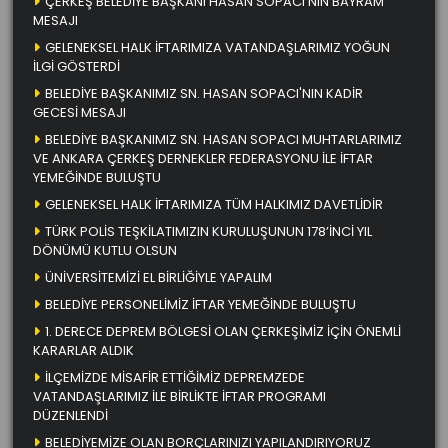
ÇERKEŞ BELEDİYE BAŞKANI HASAN SOPACI’NIN BAYRAM
MESAJI
GELENEKSEL HALK İFTARIMIZA VATANDAŞLARIMIZ YOĞUN
İLGİ GÖSTERDİ
BELEDİYE BAŞKANIMIZ SN. HASAN SOPACI'NIN KADİR
GECESİ MESAJI
BELEDİYE BAŞKANIMIZ SN. HASAN SOPACI MUHTARLARIMIZ
VE ANKARA ÇERKEŞ DERNEKLER FEDERASYONU İLE İFTAR
YEMEĞİNDE BULUŞTU
GELENEKSEL HALK İFTARIMIZA TÜM HALKIMIZ DAVETLİDİR
TÜRK POLİS TEŞKİLATIMIZIN KURULUŞUNUN 178’İNCİ YIL
DÖNÜMÜ KUTLU OLSUN
ÜNİVERSİTEMİZİ EL BİRLİĞİYLE YAPALIM
BELEDİYE PERSONELİMİZ İFTAR YEMEĞİNDE BULUŞTU
1. DERECE DEPREM BÖLGESİ OLAN ÇERKEŞİMİZ İÇİN ÖNEMLİ
KARARLAR ALDIK
İLÇEMİZDE MİSAFİR ETTİĞİMİZ DEPREMZEDE
VATANDAŞLARIMIZ İLE BİRLİKTE İFTAR PROGRAMI
DÜZENLENDİ
BELEDİYEMİZE OLAN BORÇLARINIZI YAPILANDIRIYORUZ