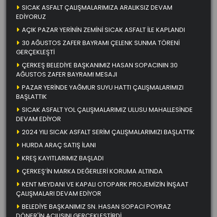
SICAK ASFALT ÇALIŞMALARIMIZA ARALIKSIZ DEVAM
EDİYORUZ
AÇIK PAZAR YERİNİN ZEMİNİ SICAK ASFALT İLE KAPLANDI
30 AĞUSTOS ZAFER BAYRAMI ÇELENK SUNMA TÖRENİ
GERÇEKLEŞTİ
ÇERKEŞ BELEDİYE BAŞKANIMIZ HASAN SOPACININ 30
AĞUSTOS ZAFER BAYRAMI MESAJI
PAZAR YERİNDE YAĞMUR SUYU HATTI ÇALIŞMALARIMIZI
BAŞLATTIK
SICAK ASFALT YOL ÇALIŞMALARIMIZ ULUSU MAHALLESİNDE
DEVAM EDİYOR
2024 YILI SICAK ASFALT SERİM ÇALIŞMALARIMIZI BAŞLATTIK
HURDA ARAÇ SATIŞ İLANI
KREŞ KAYITLARIMIZ BAŞLADI
ÇERKEŞ’İN MARKA DEĞERLERİ KORUMA ALTINDA
KENT MEYDANI VE KAPALI OTOPARK PROJEMİZİN İNŞAAT
ÇALIŞMALARI DEVAM EDİYOR
BELEDİYE BAŞKANIMIZ SN. HASAN SOPACI POYRAZ
DÖNER'İN AÇILIŞINI GERÇEKLEŞTİRDİ