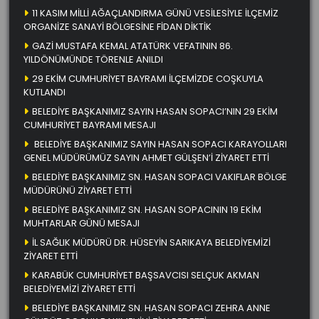
11 KASIM MİLLİ AĞAÇLANDIRMA GÜNÜ VESİLESİYLE İLÇEMİZ
ORGANİZE SANAYİ BÖLGESİNE FİDAN DİKTİK
GAZİ MUSTAFA KEMAL ATATÜRK VEFATININ 86.
YILDÖNÜMÜNDE TÖRENLE ANILDI
29 EKİM CUMHURİYET BAYRAMI İLÇEMİZDE COŞKUYLA
KUTLANDI
BELEDİYE BAŞKANIMIZ SAYIN HASAN SOPACI’NIN 29 EKİM
CUMHURİYET BAYRAMI MESAJI
BELEDİYE BAŞKANIMIZ SAYIN HASAN SOPACI KARAYOLLARI
GENEL MÜDÜRÜMÜZ SAYIN AHMET GÜLŞEN’İ ZİYARET ETTİ
BELEDİYE BAŞKANIMIZ SN. HASAN SOPACI VAKIFLAR BÖLGE
MÜDÜRÜNÜ ZİYARET ETTİ
BELEDİYE BAŞKANIMIZ SN. HASAN SOPACININ 19 EKİM
MUHTARLAR GÜNÜ MESAJI
İL SAĞLIK MÜDÜRÜ DR. HÜSEYİN SARIKAYA BELEDİYEMİZİ
ZİYARET ETTİ
KARABÜK CUMHURİYET BAŞSAVCISI SELÇUK AKMAN
BELEDİYEMİZİ ZİYARET ETTİ
BELEDİYE BAŞKANIMIZ SN. HASAN SOPACI ZEHRA ANNE