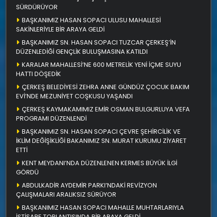
SÜRDÜRÜYOR
BAŞKANIMIZ HASAN SOPACI ULUSU MAHALLESİ
SAKİNLERİYLE BİR ARAYA GELDİ
BAŞKANIMIZ SN. HASAN SOPACI TUZCAR ÇERKEŞ’İN
DÜZENLEDİĞİ GENÇLİK BULUŞMASINA KATILDI
KARALAR MAHALLESİ’NE 600 METRELİK YENİ İÇME SUYU
HATTI DÖŞEDİK
ÇERKEŞ BELEDİYESİ ZEHRA ANNE GÜNDÜZ ÇOCUK BAKIM
EVİ’NDE MEZUNİYET COŞKUSU YAŞANDI
ÇERKEŞ KAYMAKAMIMIZ EMİR OSMAN BULGURLUYA VEFA
PROGRAMI DÜZENLENDİ
BAŞKANIMIZ SN. HASAN SOPACI ÇEVRE ŞEHİRCİLİK VE
İKLİM DEĞİŞİKLİĞİ BAKANIMIZ SN. MURAT KURUMU ZİYARET
ETTİ
KENT MEYDANI’NDA DÜZENLENEN KERMES BÜYÜK İLGİ
GÖRDÜ
ABDULKADİR AYDEMİR PARKI’NDAKİ REVİZYON
ÇALIŞMALARI ARALIKSIZ SÜRÜYOR
BAŞKANIMIZ HASAN SOPACI MAHALLE MUHTARLARIYLA
İSTİŞARE TOPLANTISINDA BİR ARAYA GELDİ