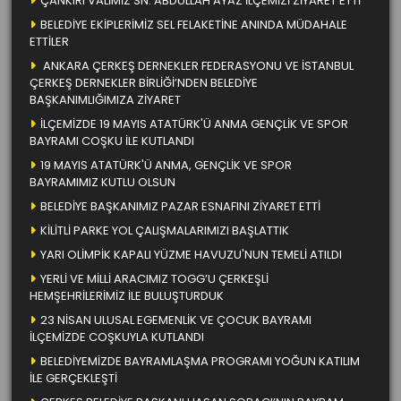
ÇANKIRI VALİMİZ SN. ABDULLAH AYAZ İLÇEMİZİ ZİYARET ETTİ
BELEDİYE EKİPLERİMİZ SEL FELAKETİNE ANINDA MÜDAHALE
ETTİLER
ANKARA ÇERKEŞ DERNEKLER FEDERASYONU VE İSTANBUL
ÇERKEŞ DERNEKLER BİRLİĞİ’NDEN BELEDİYE
BAŞKANIMLIĞIMIZA ZİYARET
İLÇEMİZDE 19 MAYIS ATATÜRK'Ü ANMA GENÇLİK VE SPOR
BAYRAMI COŞKU İLE KUTLANDI
19 MAYIS ATATÜRK'Ü ANMA, GENÇLİK VE SPOR
BAYRAMIMIZ KUTLU OLSUN
BELEDİYE BAŞKANIMIZ PAZAR ESNAFINI ZİYARET ETTİ
KİLİTLİ PARKE YOL ÇALIŞMALARIMIZI BAŞLATTIK
YARI OLİMPİK KAPALI YÜZME HAVUZU'NUN TEMELİ ATILDI
YERLİ VE MİLLİ ARACIMIZ TOGG’U ÇERKEŞLİ
HEMŞEHRİLERİMİZ İLE BULUŞTURDUK
23 NİSAN ULUSAL EGEMENLİK VE ÇOCUK BAYRAMI
İLÇEMİZDE COŞKUYLA KUTLANDI
BELEDİYEMİZDE BAYRAMLAŞMA PROGRAMI YOĞUN KATILIM
İLE GERÇEKLEŞTİ