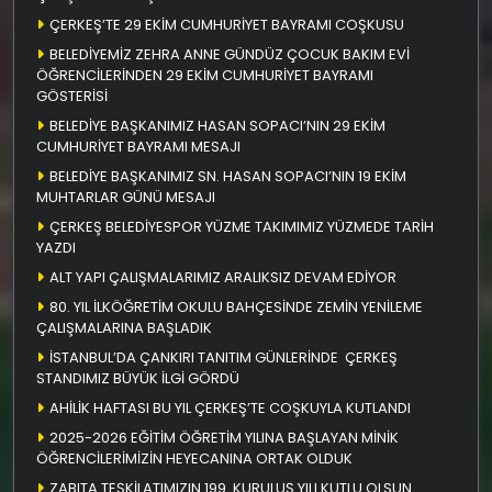
ÇERKEŞ’TE 29 EKİM CUMHURİYET BAYRAMI COŞKUSU
BELEDİYEMİZ ZEHRA ANNE GÜNDÜZ ÇOCUK BAKIM EVİ
ÖĞRENCİLERİNDEN 29 EKİM CUMHURİYET BAYRAMI
GÖSTERİSİ
BELEDİYE BAŞKANIMIZ HASAN SOPACI’NIN 29 EKİM
CUMHURİYET BAYRAMI MESAJI
BELEDİYE BAŞKANIMIZ SN. HASAN SOPACI’NIN 19 EKİM
MUHTARLAR GÜNÜ MESAJI
ÇERKEŞ BELEDİYESPOR YÜZME TAKIMIMIZ YÜZMEDE TARİH
YAZDI
ALT YAPI ÇALIŞMALARIMIZ ARALIKSIZ DEVAM EDİYOR
80. YIL İLKÖĞRETİM OKULU BAHÇESİNDE ZEMİN YENİLEME
ÇALIŞMALARINA BAŞLADIK
İSTANBUL’DA ÇANKIRI TANITIM GÜNLERİNDE ÇERKEŞ
STANDIMIZ BÜYÜK İLGİ GÖRDÜ
AHİLİK HAFTASI BU YIL ÇERKEŞ’TE COŞKUYLA KUTLANDI
2025-2026 EĞİTİM ÖĞRETİM YILINA BAŞLAYAN MİNİK
ÖĞRENCİLERİMİZİN HEYECANINA ORTAK OLDUK
ZABITA TEŞKİLATIMIZIN 199. KURULUŞ YILI KUTLU OLSUN