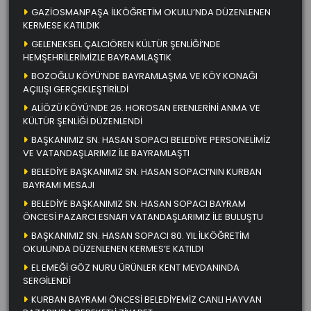
GAZİOSMANPAŞA İLKÖĞRETİM OKULU’NDA DÜZENLENEN
KERMESE KATILDIK
GELENEKSEL ÇALCIÖREN KÜLTÜR ŞENLİĞİ’NDE
HEMŞEHRİLERİMİZLE BAYRAMLAŞTIK
BOZOĞLU KÖYÜ’NDE BAYRAMLAŞMA VE KÖY KONAĞI
AÇILIŞI GERÇEKLEŞTİRİLDİ
ALİÖZÜ KÖYÜ’NDE 26. HOROSAN ERENLERİNİ ANMA VE
KÜLTÜR ŞENLİĞİ DÜZENLENDİ
BAŞKANIMIZ SN. HASAN SOPACI BELEDİYE PERSONELİMİZ
VE VATANDAŞLARIMIZ İLE BAYRAMLAŞTI
BELEDİYE BAŞKANIMIZ SN. HASAN SOPACI’NIN KURBAN
BAYRAMI MESAJI
BELEDİYE BAŞKANIMIZ SN. HASAN SOPACI BAYRAM
ÖNCESİ PAZARCI ESNAFI VATANDAŞLARIMIZ İLE BULUŞTU
BAŞKANIMIZ SN. HASAN SOPACI 80. YIL İLKÖĞRETİM
OKULUNDA DÜZENLENEN KERMES’E KATILDI
EL EMEĞİ GÖZ NURU ÜRÜNLER KENT MEYDANINDA
SERGİLENDİ
KURBAN BAYRAMI ÖNCESİ BELEDİYEMİZ CANLI HAYVAN