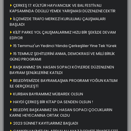
ÇERKEŞ 17. KÜLTÜR HAYVANCILIK VE BAL FESTİVALI
KAPSAMINDA ÖDÜLLÜ YEMEK YARIŞMASI DÜZENLENECEKTİR
İLÇEMİZDE TRAFO MERKEZİ KURULUMU ÇALIŞMALARI
BAŞLADI
KİLİT PARKE YOL ÇALIŞMALARIMIZ HIZLI BİR ŞEKİLDE DEVAM
EDİYOR
15 Temmuz'un Yedinci Yılında Çerkeşliler Yine Tek Yürek
15 TEMMUZ ŞEHİTLERİNİ ANMA, DEMOKRASİ VE MİLLİ BİRLİK
GÜNÜ PROGRAMI
BAŞKANIMIZ SN. HASAN SOPACI KÖYLERDE DÜZENLENEN
BAYRAM ŞENLİKLERİNE KATILDI
BELEDİYEMİZDE BAYRAMLAŞMA PROGRAMI YOĞUN KATILIM
İLE GERÇEKLEŞTİ
KURBAN BAYRAMIMIZ MÜBAREK OLSUN
HAYDİ ÇERKEŞ BİR KİTAP DA SENDEN OLSUN !
BELEDİYE BAŞKANIMIZ SN. HASAN SOPACI ÇOCUKLARIN
KARNE HEYECANINA ORTAK OLDU
2023 SÜNNET KAYITLARIMIZ BAŞLADI