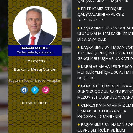
ÇALIŞMALARIMIZI BAŞLATTIK
BELEDİYEMİZ OT BİÇME
ÇALIŞMALARINI ARALIKSIZ
SÜRDÜRÜYOR
BAŞKANIMIZ HASAN SOPACI
ULUSU MAHALLESİ SAKİNLERİYL
BİR ARAYA GELDİ
BAŞKANIMIZ SN. HASAN SO
HASAN SOPACI
Çerkeş Belediye Başkanı
TUZCAR ÇERKEŞ’İN DÜZENLEDİ
GENÇLİK BULUŞMASINA KATILD
Öz Geçmiş
KARALAR MAHALLESİ’NE 600
Başkana Mesaj Gönder
METRELİK YENİ İÇME SUYU HATT
DÖŞEDİK
Başkanın Sosyal Medya Hesapları
ÇERKEŞ BELEDİYESİ ZEHRA A
GÜNDÜZ ÇOCUK BAKIM EVİ’N
MEZUNİYET COŞKUSU YAŞAND
Medyanet Bilişim
ÇERKEŞ KAYMAKAMIMIZ EMİ
OSMAN BULGURLUYA VEFA
PROGRAMI DÜZENLENDİ
BAŞKANIMIZ SN. HASAN SO
ÇEVRE ŞEHİRCİLİK VE İKLİM