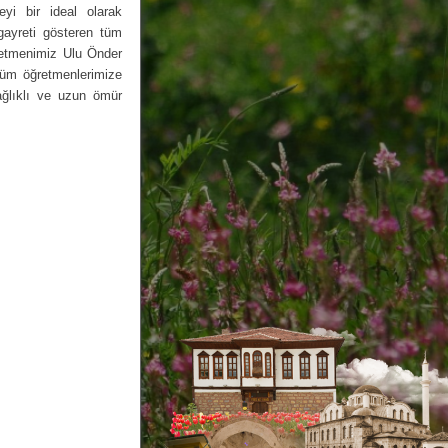
yi bir ideal olarak
ayreti gösteren tüm
retmenimiz Ulu Önder
tüm öğretmenlerimize
ağlıklı ve uzun ömür