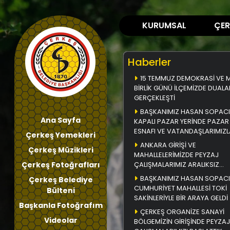
KURUMSAL
ÇER
Haberler
15 TEMMUZ DEMOKRASİ VE Mİ
BİRLİK GÜNÜ İLÇEMİZDE DUALA
GERÇEKLEŞTİ
BAŞKANIMIZ HASAN SOPACI
Ana Sayfa
KAPALI PAZAR YERİNDE PAZAR
ESNAFI VE VATANDAŞLARIMIZL
Çerkeş Yemekleri
BİR ARAYA GELDİ
ANKARA GİRİŞİ VE
Çerkeş Müzikleri
MAHALLELERİMİZDE PEYZAJ
Çerkeş Fotoğrafları
ÇALIŞMALARIMIZ ARALIKSIZ
DEVAM EDİYOR
BAŞKANIMIZ HASAN SOPACI
Çerkeş Belediye
CUMHURİYET MAHALLESİ TOKİ
Bülteni
SAKİNLERİYLE BİR ARAYA GELDİ
Başkanla Fotoğrafım
ÇERKEŞ ORGANİZE SANAYİ
Videolar
BÖLGEMİZİN GİRİŞİNDE PEYZAJ