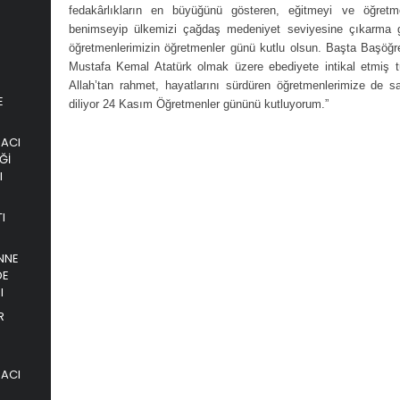
fedakârlıkların en büyüğünü gösteren, eğitmeyi ve öğretme
benimseyip ülkemizi çağdaş medeniyet seviyesine çıkarma g
öğretmenlerimizin öğretmenler günü kutlu olsun. Başta Başöğ
Mustafa Kemal Atatürk olmak üzere ebediyete intikal etmiş 
Allah’tan rahmet, hayatlarını sürdüren öğretmenlerimize de s
E
diliyor 24 Kasım Öğretmenler gününü kutluyorum.”
PACI
Ğİ
I
I
NNE
DE
I
R
PACI