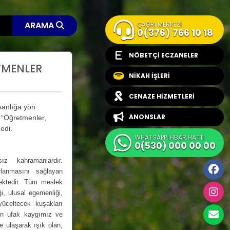
ARAMA
ÇAĞRI MERKEZİ
0(376) 766 10 18
NÖBETÇİ ECZANELER
TMENLER
NİKAH İŞLERİ
CENAZE HİZMETLERİ
sanlığa yön
ANONSLAR
, “Öğretmenler,
edi.
WHATSAPP İHBAR HATTI
0(530) 000 00 00
ız kahramanlardır.
rlanmasını sağlayan
mektedir. Tüm meslek
ğı, ulusal egemenliği,
üceltecek kuşakları
n en ufak kaygımız ve
e ulaşarak ışık olan,