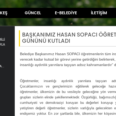
KEŞ
GÜNCEL
E-BELEDİYE
İLETİŞİM
BAŞKANIMIZ HASAN SOPACI ÖĞRE
LLİ
GÜNÜNÜ KUTLADI
RLA
Belediye Başkanımız Hasan SOPACI öğretmenlerin tüm in
verecek kadar kutsal bir görevi yerine getirdiğini belirterek
insanlığı aydınlık yarınlara taşıyan adsız kahramanlardır” d
A
Öğretmenler, insanlığı aydınlık yarınlara taşıyan ads
Çocuklarımızın ve gençlerimizin eğitilerek geleceğe hazı
öğretmenler, ülkemizin de bu vesileyle geleceğine yön ver
grupları sizlerin elinde şekillenmektedir. Özgürlüğü, bağımsızlı
cumhuriyeti ve demokrasiyi koruyan bu değerleri koruyup y
yetiştiren değerli öğretmenler, sizlerin varlığıyla gelecekte
endişemiz yoktur. En zor şartlarda bile, ülkemizin her köşesin