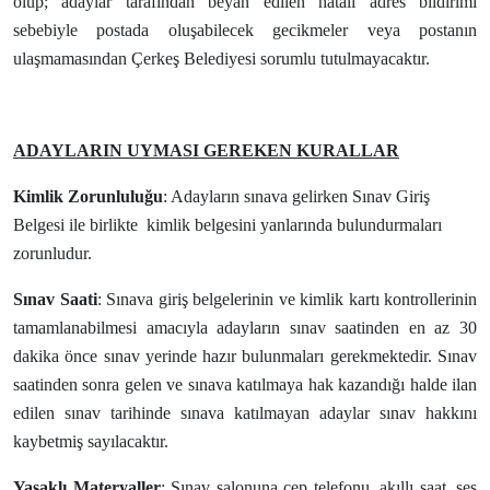
olup; adaylar tarafından beyan edilen hatalı adres bildirimi
sebebiyle postada oluşabilecek gecikmeler veya postanın
ulaşmamasından Çerkeş Belediyesi sorumlu tutulmayacaktır.
ADAYLARIN UYMASI GEREKEN KURALLAR
Kimlik Zorunluluğu
: Adayların sınava gelirken Sınav Giriş
Belgesi ile birlikte kimlik belgesini yanlarında bulundurmaları
zorunludur.
Sınav Saati
: Sınava giriş belgelerinin ve kimlik kartı kontrollerinin
tamamlanabilmesi amacıyla adayların sınav saatinden en az 30
dakika önce sınav yerinde hazır bulunmaları gerekmektedir. Sınav
saatinden sonra gelen ve sınava katılmaya hak kazandığı halde ilan
edilen sınav tarihinde sınava katılmayan adaylar sınav hakkını
kaybetmiş sayılacaktır.
Yasaklı Materyaller
: Sınav salonuna cep telefonu, akıllı saat, ses