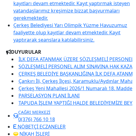
kayıtları devam etmektedir. Kayıt yaptırmak isteyen
vatandaşlarımız kreşimize bizzat başvurmaları
gerekmektedir.
Çerkeş Belediyesi Yarı Olimpik Yüzme Havuzumuz
faaliyette olup kayıtlar devam etmektedir. Kayıt
yaptırarak seanslara katılabilirsiniz.
DUYURULAR
İLK DEFA ATANMAK ÜZERE SÖZLEŞMELİ PERSONEL ALIM SI
SÖZLEŞMELİ PERSONEL ALIM SINAVINA HAK KAZANANLARA 
ÇERKEŞ BELEDİYE BAŞKANLIĞINA İLK DEFA ATANMAK ÜZERE
Çankırı İli, Çerkeş İlçesi, Karamuklu/Aydınlar Mahallesi 1 
Çerkeş Yeni Mahallesi 2026/1 Numaralı 18. Madde İmar Uygu
PARSELASYON PLANI İLANI
TAPUDA İŞLEM YAPTIĞI HALDE BELEDİYEMİZE BEYANDA BUL
ÇAĞRI MERKEZİ
0(376) 766 10 18
NÖBETÇİ ECZANELER
NİKAH İŞLERİ