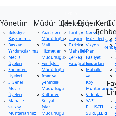
ÇERKEŞ
GÜ
Yönetim
Müdürlükler
Çerkeş
Diğer
Kent
Gü
Rehbe
Belediye
Yazı İşleri
Tarihçe
Çerkeş
Başkanımız
Müdürlüğü
Ulaşım
Müzikleri
Kent
Başkan
Mali
Turizim
Vizyon
Rehbe
Yardımcılarımız
Hizmetler
Mahalleler
Planı
Meclis
Müdürlüğü
Çerkeş
Faaliyet
Üyeleri
Fen İşleri
Fotoğrafları
Raporları
Encümen
Müdürlüğü
Mahalle
Üyeleri
İmar ve
ve
Fa
İl Genel
Şehircilik
Köy
Meclis
Müdürlüğü
Muhtarlarımız
Li
Üyeleri
Kültür ve
Videolar
Mahalle
Sosyal
YAPI
ve Köy
İşler
RUHSATI
Muhtarlarımız
Müdürlüğü
SÜREÇLERİ