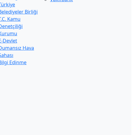
Türkiye
Belediyeler Birliği
T.C. Kamu
Denetçiliği
Kurumu
E-Devlet
Dumansız Hava
Sahası
Bilgi Edinme