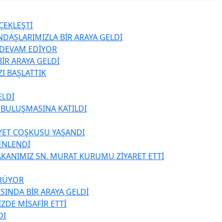
ÇEKLEŞTİ
NDAŞLARIMIZLA BİR ARAYA GELDİ
Z DEVAM EDİYOR
İR ARAYA GELDİ
I BAŞLATTIK
ELDİ
 BULUŞMASINA KATILDI
YET COŞKUSU YAŞANDI
ENLENDİ
BAKANIMIZ SN. MURAT KURUMU ZİYARET ETTİ
ÜRÜYOR
SINDA BİR ARAYA GELDİ
DE MİSAFİR ETTİ
DI