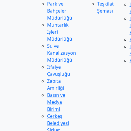
Park ve
Teşkilat
Bahçeler
Şeması
Müdürlüğü
Muhtarlık
İşleri
Müdürlüğü
Su ve
Kanalizasyon
Müdürlüğü
İtfaiye
Çavuşluğu
Zabıta
Amirliği
Basın ve
Medya
Birimi
Çerkeş
Belediyesi
Şirket