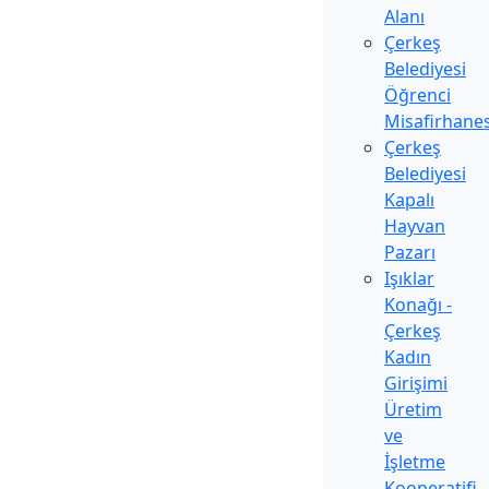
Alanı
Çerkeş
Belediyesi
Öğrenci
Misafirhanes
Çerkeş
Belediyesi
Kapalı
Hayvan
Pazarı
Işıklar
Konağı -
Çerkeş
Kadın
Girişimi
Üretim
ve
İşletme
Kooperatifi