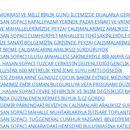
OKRASİ VE MİLLİ BİRLİK GÜNÜ İLÇEMİZDE DUALARLA GER
SAN SOPACI KAPALI PAZAR YERİNDE PAZAR ESNAFI VE VATA
 VE MAHALLELERİMİZDE PEYZAJ ÇALIŞMALARIMIZ ARALIKSI
SAN SOPACI CUMHURİYET MAHALLESİ TOKİ SAKİNLERİYLE B
ZE SANAYİ BÖLGEMİZİN GİRİŞİNDE PEYZAJ ÇALIŞMALARIMIZ
T BİÇME ÇALIŞMALARINI ARALIKSIZ SÜRDÜRÜYOR
SAN SOPACI ULUSU MAHALLESİ SAKİNLERİYLE BİR ARAYA G
. HASAN SOPACI TUZCAR ÇERKEŞ’İN DÜZENLEDİĞİ GENÇLİK
LESİ’NE 600 METRELİK YENİ İÇME SUYU HATTI DÖŞEDİK
YESİ ZEHRA ANNE GÜNDÜZ ÇOCUK BAKIM EVİ’NDE MEZUNİ
KAMIMIZ EMİR OSMAN BULGURLUYA VEFA PROGRAMI DÜZ
 HASAN SOPACI ÇEVRE ŞEHİRCİLİK VE İKLİM DEĞİŞİKLİĞİ 
’NDA DÜZENLENEN KERMES BÜYÜK İLGİ GÖRDÜ
DEMİR PARKI’NDAKİ REVİZYON ÇALIŞMALARI ARALIKSIZ S
SAN SOPACI MAHALLE MUHTARLARIYLA İSTİŞARE TOPLANTI
SAN SOPACI, TUĞGENERAL CUMHUR YAZGAN’I BELEDİYEMİZ
SAN SOPACI ANKARA’DAKİ HEMŞEHRİ BULUŞMASINA KATIL