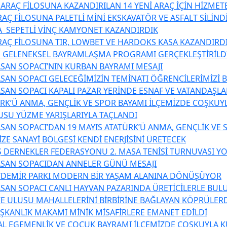
 ARAÇ FİLOSUNA KAZANDIRILAN 14 YENİ ARAÇ İÇİN HİZME
AÇ FİLOSUNA PALETLİ MİNİ EKSKAVATÖR VE ASFALT SİLİND
 SEPETLİ VİNÇ KAMYONET KAZANDIRDIK
RAÇ FİLOSUNA TIR, LOWBET VE HARDOKS KASA KAZANDIRD
 GELENEKSEL BAYRAMLAŞMA PROGRAMI GERÇEKLEŞTİRİLD
SAN SOPACI’NIN KURBAN BAYRAMI MESAJI
SAN SOPACI GELECEĞİMİZİN TEMİNATI ÖĞRENCİLERİMİZİ 
SAN SOPACI KAPALI PAZAR YERİNDE ESNAF VE VATANDAŞL
ÜRK’Ü ANMA, GENÇLİK VE SPOR BAYAMI İLÇEMİZDE COŞKUY
USU YÜZME YARIŞLARIYLA TAÇLANDI
SAN SOPACI’DAN 19 MAYIS ATATÜRK’Ü ANMA, GENÇLİK VE 
ZE SANAYİ BÖLGESİ KENDİ ENERJİSİNİ ÜRETECEK
 DERNEKLER FEDERASYONU 2. MASA TENİSİ TURNUVASI YO
ASAN SOPACIDAN ANNELER GÜNÜ MESAJI
YDEMİR PARKI MODERN BİR YAŞAM ALANINA DÖNÜŞÜYOR
SAN SOPACI CANLI HAYVAN PAZARINDA ÜRETİCİLERLE BUL
E ULUSU MAHALLELERİNİ BİRBİRİNE BAĞLAYAN KÖPRÜLER
AŞKANLIK MAKAMI MİNİK MİSAFİRLERE EMANET EDİLDİ
AL EGEMENLİK VE ÇOCUK BAYRAMI İLÇEMİZDE COŞKUYLA 