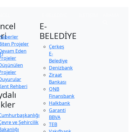
NCEL
E-BELEDİYE
İLETİŞİM
ARAMA
ncel
E-
ri
BELEDİYE
Haberler
Biten Projeler
Çerkeş
Devam Eden
ri
E-
Projeler
Belediye
Düşünülen
Denizbank
Projeler
Ziraat
Duyurular
Bankası
Kent Rehberi
QNB
ydalı
Finansbank
nkler
Halkbank
Garanti
Cumhurbaşkanlığı
BBVA
Çevre ve Şehircilik
TEB
Bakanlığı
Vakıfbank