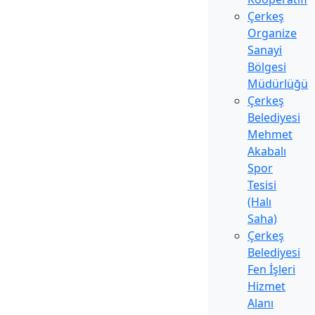
Çerkeş
Organize
Sanayi
Bölgesi
Müdürlüğü
Çerkeş
Belediyesi
Mehmet
Akabalı
Spor
Tesisi
(Halı
Saha)
Çerkeş
Belediyesi
Fen İşleri
Hizmet
Alanı