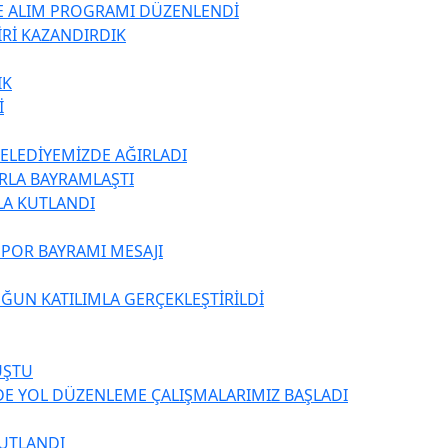
TE ALIM PROGRAMI DÜZENLENDİ
İRİ KAZANDIRDIK
IK
İ
BELEDİYEMİZDE AĞIRLADI
ARLA BAYRAMLAŞTI
LA KUTLANDI
SPOR BAYRAMI MESAJI
ĞUN KATILIMLA GERÇEKLEŞTİRİLDİ
UŞTU
DE YOL DÜZENLEME ÇALIŞMALARIMIZ BAŞLADI
KUTLANDI