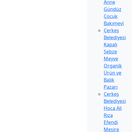
Anne
Gündüz
Çocuk
Bakımevi
Çerkeş
Belediyesi
Kapalı
Sebze
Meyve
Organik
Ürün ve
Balık
Pazarı
Çerkeş
Belediyesi
Hoca Ali
Rıza
Efendi
Mesire