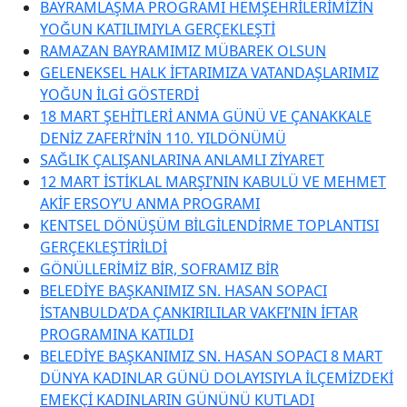
BAYRAMLAŞMA PROGRAMI HEMŞEHRİLERİMİZİN
YOĞUN KATILIMIYLA GERÇEKLEŞTİ
RAMAZAN BAYRAMIMIZ MÜBAREK OLSUN
GELENEKSEL HALK İFTARIMIZA VATANDAŞLARIMIZ
YOĞUN İLGİ GÖSTERDİ
18 MART ŞEHİTLERİ ANMA GÜNÜ VE ÇANAKKALE
DENİZ ZAFERİ’NİN 110. YILDÖNÜMÜ
SAĞLIK ÇALIŞANLARINA ANLAMLI ZİYARET
12 MART İSTİKLAL MARŞI’NIN KABULÜ VE MEHMET
AKİF ERSOY’U ANMA PROGRAMI
KENTSEL DÖNÜŞÜM BİLGİLENDİRME TOPLANTISI
GERÇEKLEŞTİRİLDİ
GÖNÜLLERİMİZ BİR, SOFRAMIZ BİR
BELEDİYE BAŞKANIMIZ SN. HASAN SOPACI
İSTANBULDA’DA ÇANKIRILILAR VAKFI’NIN İFTAR
PROGRAMINA KATILDI
BELEDİYE BAŞKANIMIZ SN. HASAN SOPACI 8 MART
DÜNYA KADINLAR GÜNÜ DOLAYISIYLA İLÇEMİZDEKİ
EMEKÇİ KADINLARIN GÜNÜNÜ KUTLADI