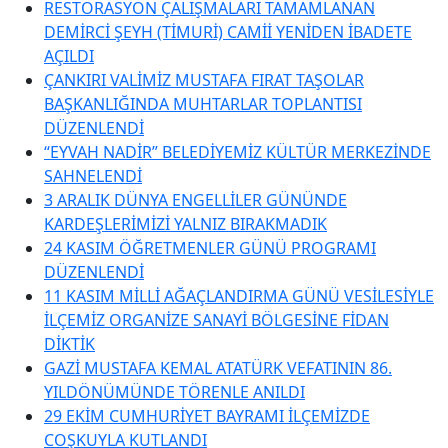
RESTORASYON ÇALIŞMALARI TAMAMLANAN
DEMİRCİ ŞEYH (TİMURİ) CAMİİ YENİDEN İBADETE
AÇILDI
ÇANKIRI VALİMİZ MUSTAFA FIRAT TAŞOLAR
BAŞKANLIĞINDA MUHTARLAR TOPLANTISI
DÜZENLENDİ
“EYVAH NADİR” BELEDİYEMİZ KÜLTÜR MERKEZİNDE
SAHNELENDİ
3 ARALIK DÜNYA ENGELLİLER GÜNÜNDE
KARDEŞLERİMİZİ YALNIZ BIRAKMADIK
24 KASIM ÖĞRETMENLER GÜNÜ PROGRAMI
DÜZENLENDİ
11 KASIM MİLLİ AĞAÇLANDIRMA GÜNÜ VESİLESİYLE
İLÇEMİZ ORGANİZE SANAYİ BÖLGESİNE FİDAN
DİKTİK
GAZİ MUSTAFA KEMAL ATATÜRK VEFATININ 86.
YILDÖNÜMÜNDE TÖRENLE ANILDI
29 EKİM CUMHURİYET BAYRAMI İLÇEMİZDE
COŞKUYLA KUTLANDI