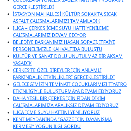
GERÇEKLEŞTİRİLDİ
İSTASYON MAHALLESİ KÜLTÜR SOKAK’TA SICAK
ASFALT ÇALIŞMALARIMIZI TAMAMLADIK
ILICA – ÇERKEŞ İÇME SUYU HATTI YENİLEME
ÇALIŞMALARIMIZ DEVAM EDİYOR
BELEDİYE BAŞKANIMIZ HASAN SOPACI, İTFAİYE
PERSONELİMİZLE KAHVALTIDA BULUŞTU
KÜLTÜR VE SANAT DOLU UNUTULMAZ BİR AKŞAM
YAŞADIK
ÇERKEŞ’TE ÖZEL BİREYLER İÇİN ANLAMLI
FARKINDALIK ETKİNLİKLERİ GERÇEKLEŞTİRİLDİ
GELECEĞİMİZİN TEMİNATI ÇOCUKLARIMIZI TİYATRO
ETKİNLİĞİYLE BULUŞTURMAYA DEVAM EDİYORUZ
DAHA YEŞİL BİR ÇERKEŞ İÇİN FİDAN DİKİM
ÇALIŞMALARIMIZA ARALIKSIZ DEVAM EDİYORUZ
ILICA İÇME SUYU HATTINI YENİLİYORUZ
KENT MEYDANINDA “GAZZE İÇİN DAYANIŞMA
KERMESİ” YOĞUN İLGİ GÖRDÜ