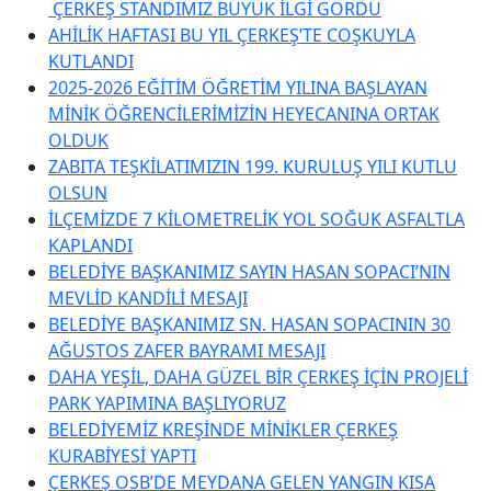
ÇERKEŞ STANDIMIZ BÜYÜK İLGİ GÖRDÜ
AHİLİK HAFTASI BU YIL ÇERKEŞ’TE COŞKUYLA
KUTLANDI
2025-2026 EĞİTİM ÖĞRETİM YILINA BAŞLAYAN
MİNİK ÖĞRENCİLERİMİZİN HEYECANINA ORTAK
OLDUK
ZABITA TEŞKİLATIMIZIN 199. KURULUŞ YILI KUTLU
OLSUN
İLÇEMİZDE 7 KİLOMETRELİK YOL SOĞUK ASFALTLA
KAPLANDI
BELEDİYE BAŞKANIMIZ SAYIN HASAN SOPACI’NIN
MEVLİD KANDİLİ MESAJI
BELEDİYE BAŞKANIMIZ SN. HASAN SOPACININ 30
AĞUSTOS ZAFER BAYRAMI MESAJI
DAHA YEŞİL, DAHA GÜZEL BİR ÇERKEŞ İÇİN PROJELİ
PARK YAPIMINA BAŞLIYORUZ
BELEDİYEMİZ KREŞİNDE MİNİKLER ÇERKEŞ
KURABİYESİ YAPTI
ÇERKEŞ OSB’DE MEYDANA GELEN YANGIN KISA