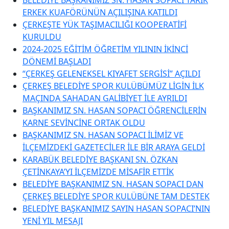
ERKEK KUAFÖRÜNÜN AÇILIŞINA KATILDI
ÇERKEŞTE YÜK TAŞIMACILIĞI KOOPERATİFİ
KURULDU
2024-2025 EĞİTİM ÖĞRETİM YILININ İKİNCİ
DÖNEMİ BAŞLADI
“ÇERKEŞ GELENEKSEL KIYAFET SERGİSİ” AÇILDI
ÇERKEŞ BELEDİYE SPOR KULÜBÜMÜZ LİGİN İLK
MAÇINDA SAHADAN GALİBİYET İLE AYRILDI
BAŞKANIMIZ SN. HASAN SOPACI ÖĞRENCİLERİN
KARNE SEVİNCİNE ORTAK OLDU
BAŞKANIMIZ SN. HASAN SOPACI İLİMİZ VE
İLÇEMİZDEKİ GAZETECİLER İLE BİR ARAYA GELDİ
KARABÜK BELEDİYE BAŞKANI SN. ÖZKAN
ÇETİNKAYA’YI İLÇEMİZDE MİSAFİR ETTİK
BELEDİYE BAŞKANIMIZ SN. HASAN SOPACI DAN
ÇERKEŞ BELEDİYE SPOR KULÜBÜNE TAM DESTEK
BELEDİYE BAŞKANIMIZ SAYIN HASAN SOPACI’NIN
YENİ YIL MESAJI