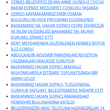
ÇERKEŞ BELEDİYESİ ZEHRA ANNE GÜNDÜZ ÇOCUK
BAKIM EVİ’NDE MEZUNİYET COŞKUSU YAŞANDI
ÇERKEŞ KAYMAKAMIMIZ EMİR OSMAN
BULGURLUYA VEFA PROGRAMI DÜZENLENDİ
BAŞKANIMIZ SN. HASAN SOPACI ÇEVRE ŞEHİRCİLİK
VE İKLİM DEĞİŞİKLİĞİ BAKANIMIZ SN. MURAT
KURUMU ZİYARET ETTİ
KENT MEYDANI’NDA DÜZENLENEN KERMES BÜYÜK
İLGİ GÖRDÜ
ABDULKADİR AYDEMİR PARKI’NDAKİ REVİZYON
ÇALIŞMALARI ARALIKSIZ SÜRÜYOR
BAŞKANIMIZ HASAN SOPACI MAHALLE
MUHTARLARIYLA İSTİŞARE TOPLANTISINDA BİR
ARAYA GELDİ
BAŞKANIMIZ HASAN SOPACI, TUĞGENERAL
CUMHUR YAZGAN’I BELEDİYEMİZDE MİSAFİR ETTİ
BAŞKANIMIZ HASAN SOPACI ANKARA’DAKİ
HEMŞEHRİ BULUŞMASINA KATILDI
BELEDİYEMİZİN ARAÇ FİLOSUNA KAZANDIRILAN 14