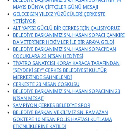
MAYIS DÜNYA ÇİFTÇİLER GÜNÜ MESAJI
GELECEĞİN YILDIZ YÜZÜCÜLERİ ÇERKEŞTE
YETİŞİYOR
ALT YAPISI GÜÇLÜ BİR ÇERKEŞ İÇİN ÇALIŞIYORUZ
BELEDİYE BAŞKANIMIZ SN. HASAN SOPACI ÇANKIRI
DA VETERİNER HEKİMLER İLE BİR ARAYA GELDİ
BELEDİYE BAŞKANIMIZ SN. HASAN SOPACI’DAN
ÇOCUKLARA 23 NİSAN HEDİYESİ
TİYATRO SANATÇISI KORAY KARACA TARAFINDAN
“ŞEYDEKİ ŞEY” ÇERKEŞ BELEDİYESİ KÜLTÜR
MERKEZİNDE SAHNELENDİ
ÇERKEŞTE 23 NİSAN COŞKUSU
BELEDİYE BAŞKANIMIZ SN. HASAN SOPACININ 23
NİSAN MESAJI
ŞAMPİYON ÇERKEŞ BELEDİYE SPOR
BELEDİYE BAŞKAN VEKİLİMİZ SN. RAMAZAN
GÖKTEPE 10 NİSAN POLİS HAFTASI KUTLAMA
ETKİNLİKLERİNE KATILDI