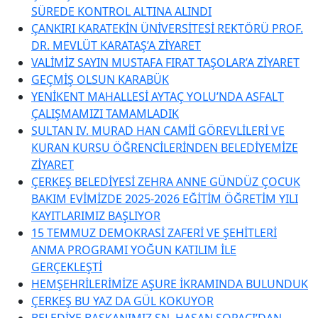
SÜREDE KONTROL ALTINA ALINDI
ÇANKIRI KARATEKİN ÜNİVERSİTESİ REKTÖRÜ PROF.
DR. MEVLÜT KARATAŞ’A ZİYARET
VALİMİZ SAYIN MUSTAFA FIRAT TAŞOLAR’A ZİYARET
GEÇMİŞ OLSUN KARABÜK
YENİKENT MAHALLESİ AYTAÇ YOLU’NDA ASFALT
ÇALIŞMAMIZI TAMAMLADIK
SULTAN IV. MURAD HAN CAMİİ GÖREVLİLERİ VE
KURAN KURSU ÖĞRENCİLERİNDEN BELEDİYEMİZE
ZİYARET
ÇERKEŞ BELEDİYESİ ZEHRA ANNE GÜNDÜZ ÇOCUK
BAKIM EVİMİZDE 2025-2026 EĞİTİM ÖĞRETİM YILI
KAYITLARIMIZ BAŞLIYOR
15 TEMMUZ DEMOKRASİ ZAFERİ VE ŞEHİTLERİ
ANMA PROGRAMI YOĞUN KATILIM İLE
GERÇEKLEŞTİ
HEMŞEHRİLERİMİZE AŞURE İKRAMINDA BULUNDUK
ÇERKEŞ BU YAZ DA GÜL KOKUYOR
BELEDİYE BAŞKANIMIZ SN. HASAN SOPACI’DAN