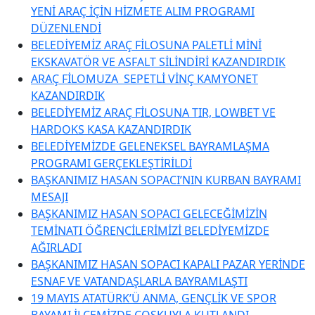
YENİ ARAÇ İÇİN HİZMETE ALIM PROGRAMI
DÜZENLENDİ
BELEDİYEMİZ ARAÇ FİLOSUNA PALETLİ MİNİ
EKSKAVATÖR VE ASFALT SİLİNDİRİ KAZANDIRDIK
ARAÇ FİLOMUZA SEPETLİ VİNÇ KAMYONET
KAZANDIRDIK
BELEDİYEMİZ ARAÇ FİLOSUNA TIR, LOWBET VE
HARDOKS KASA KAZANDIRDIK
BELEDİYEMİZDE GELENEKSEL BAYRAMLAŞMA
PROGRAMI GERÇEKLEŞTİRİLDİ
BAŞKANIMIZ HASAN SOPACI’NIN KURBAN BAYRAMI
MESAJI
BAŞKANIMIZ HASAN SOPACI GELECEĞİMİZİN
TEMİNATI ÖĞRENCİLERİMİZİ BELEDİYEMİZDE
AĞIRLADI
BAŞKANIMIZ HASAN SOPACI KAPALI PAZAR YERİNDE
ESNAF VE VATANDAŞLARLA BAYRAMLAŞTI
19 MAYIS ATATÜRK’Ü ANMA, GENÇLİK VE SPOR
BAYAMI İLÇEMİZDE COŞKUYLA KUTLANDI