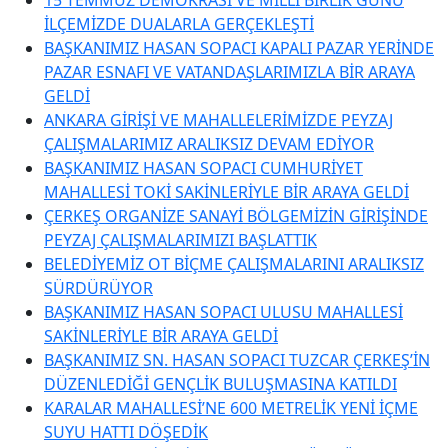
İLÇEMİZDE DUALARLA GERÇEKLEŞTİ
BAŞKANIMIZ HASAN SOPACI KAPALI PAZAR YERİNDE
PAZAR ESNAFI VE VATANDAŞLARIMIZLA BİR ARAYA
GELDİ
ANKARA GİRİŞİ VE MAHALLELERİMİZDE PEYZAJ
ÇALIŞMALARIMIZ ARALIKSIZ DEVAM EDİYOR
BAŞKANIMIZ HASAN SOPACI CUMHURİYET
MAHALLESİ TOKİ SAKİNLERİYLE BİR ARAYA GELDİ
ÇERKEŞ ORGANİZE SANAYİ BÖLGEMİZİN GİRİŞİNDE
PEYZAJ ÇALIŞMALARIMIZI BAŞLATTIK
BELEDİYEMİZ OT BİÇME ÇALIŞMALARINI ARALIKSIZ
SÜRDÜRÜYOR
BAŞKANIMIZ HASAN SOPACI ULUSU MAHALLESİ
SAKİNLERİYLE BİR ARAYA GELDİ
BAŞKANIMIZ SN. HASAN SOPACI TUZCAR ÇERKEŞ’İN
DÜZENLEDİĞİ GENÇLİK BULUŞMASINA KATILDI
KARALAR MAHALLESİ’NE 600 METRELİK YENİ İÇME
SUYU HATTI DÖŞEDİK