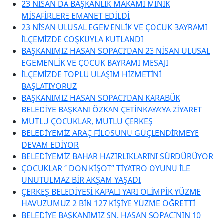
23 NİSAN DA BAŞKANLIK MAKAMI MİNİK
MİSAFİRLERE EMANET EDİLDİ
23 NİSAN ULUSAL EGEMENLİK VE ÇOCUK BAYRAMI
İLÇEMİZDE COŞKUYLA KUTLANDI
BAŞKANIMIZ HASAN SOPACI’DAN 23 NİSAN ULUSAL
EGEMENLİK VE ÇOCUK BAYRAMI MESAJI
İLÇEMİZDE TOPLU ULAŞIM HİZMETİNİ
BAŞLATIYORUZ
BAŞKANIMIZ HASAN SOPACI’DAN KARABÜK
BELEDİYE BAŞKANI ÖZKAN ÇETİNKAYA’YA ZİYARET
MUTLU ÇOCUKLAR, MUTLU ÇERKEŞ
BELEDİYEMİZ ARAÇ FİLOSUNU GÜÇLENDİRMEYE
DEVAM EDİYOR
BELEDİYEMİZ BAHAR HAZIRLIKLARINI SÜRDÜRÜYOR
ÇOCUKLAR “ DON KİŞOT” TİYATRO OYUNU İLE
UNUTULMAZ BİR AKŞAM YAŞADI
ÇERKEŞ BELEDİYESİ KAPALI YARI OLİMPİK YÜZME
HAVUZUMUZ 2 BİN 127 KİŞİYE YÜZME ÖĞRETTİ
BELEDİYE BAŞKANIMIZ SN. HASAN SOPACININ 10