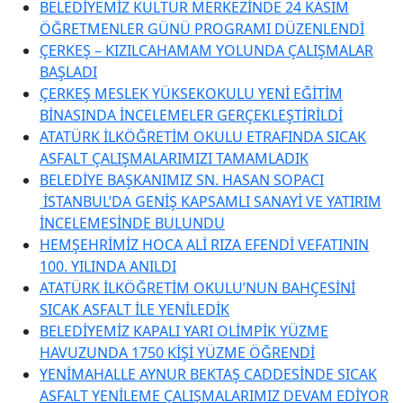
BELEDİYEMİZ KÜLTÜR MERKEZİNDE 24 KASIM
ÖĞRETMENLER GÜNÜ PROGRAMI DÜZENLENDİ
ÇERKEŞ – KIZILCAHAMAM YOLUNDA ÇALIŞMALAR
BAŞLADI
ÇERKEŞ MESLEK YÜKSEKOKULU YENİ EĞİTİM
BİNASINDA İNCELEMELER GERÇEKLEŞTİRİLDİ
ATATÜRK İLKÖĞRETİM OKULU ETRAFINDA SICAK
ASFALT ÇALIŞMALARIMIZI TAMAMLADIK
BELEDİYE BAŞKANIMIZ SN. HASAN SOPACI
İSTANBUL’DA GENİŞ KAPSAMLI SANAYİ VE YATIRIM
İNCELEMESİNDE BULUNDU
HEMŞEHRİMİZ HOCA ALİ RIZA EFENDİ VEFATININ
100. YILINDA ANILDI
ATATÜRK İLKÖĞRETİM OKULU’NUN BAHÇESİNİ
SICAK ASFALT İLE YENİLEDİK
BELEDİYEMİZ KAPALI YARI OLİMPİK YÜZME
HAVUZUNDA 1750 KİŞİ YÜZME ÖĞRENDİ
YENİMAHALLE AYNUR BEKTAŞ CADDESİNDE SICAK
ASFALT YENİLEME ÇALIŞMALARIMIZ DEVAM EDİYOR