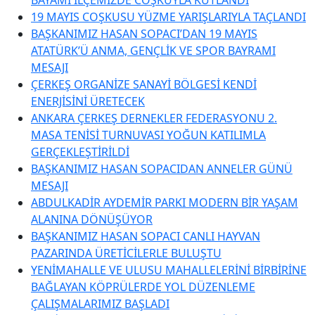
19 MAYIS COŞKUSU YÜZME YARIŞLARIYLA TAÇLANDI
BAŞKANIMIZ HASAN SOPACI’DAN 19 MAYIS
ATATÜRK’Ü ANMA, GENÇLİK VE SPOR BAYRAMI
MESAJI
ÇERKEŞ ORGANİZE SANAYİ BÖLGESİ KENDİ
ENERJİSİNİ ÜRETECEK
ANKARA ÇERKEŞ DERNEKLER FEDERASYONU 2.
MASA TENİSİ TURNUVASI YOĞUN KATILIMLA
GERÇEKLEŞTİRİLDİ
BAŞKANIMIZ HASAN SOPACIDAN ANNELER GÜNÜ
MESAJI
ABDULKADİR AYDEMİR PARKI MODERN BİR YAŞAM
ALANINA DÖNÜŞÜYOR
BAŞKANIMIZ HASAN SOPACI CANLI HAYVAN
PAZARINDA ÜRETİCİLERLE BULUŞTU
YENİMAHALLE VE ULUSU MAHALLELERİNİ BİRBİRİNE
BAĞLAYAN KÖPRÜLERDE YOL DÜZENLEME
ÇALIŞMALARIMIZ BAŞLADI