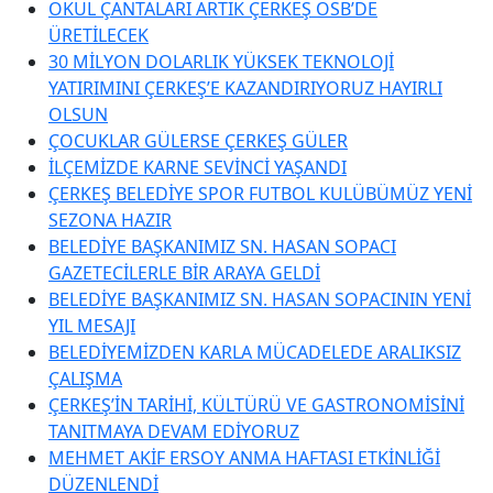
OKUL ÇANTALARI ARTIK ÇERKEŞ OSB’DE
ÜRETİLECEK
30 MİLYON DOLARLIK YÜKSEK TEKNOLOJİ
YATIRIMINI ÇERKEŞ’E KAZANDIRIYORUZ HAYIRLI
OLSUN
ÇOCUKLAR GÜLERSE ÇERKEŞ GÜLER
İLÇEMİZDE KARNE SEVİNCİ YAŞANDI
ÇERKEŞ BELEDİYE SPOR FUTBOL KULÜBÜMÜZ YENİ
SEZONA HAZIR
BELEDİYE BAŞKANIMIZ SN. HASAN SOPACI
GAZETECİLERLE BİR ARAYA GELDİ
BELEDİYE BAŞKANIMIZ SN. HASAN SOPACININ YENİ
YIL MESAJI
BELEDİYEMİZDEN KARLA MÜCADELEDE ARALIKSIZ
ÇALIŞMA
ÇERKEŞ’İN TARİHİ, KÜLTÜRÜ VE GASTRONOMİSİNİ
TANITMAYA DEVAM EDİYORUZ
MEHMET AKİF ERSOY ANMA HAFTASI ETKİNLİĞİ
DÜZENLENDİ