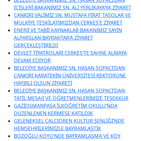
İÇİŞLERİ BAKANIMIZ SN. ALİ YERLİKAYA’YA ZİYARET
ÇANKIRI VALİMİZ SN. MUSTAFA FIRAT TAŞOLAR VE
MÜLKİYE TEŞKİLATIMIZDAN ÇERKEŞ’E ZİYARET
ENERJİ VE TABİİ KAYNAKLAR BAKANIMIZ SAYIN
ALPARSLAN BAYRAKTAR’A ZİYARET
GERÇEKLEŞTİRİLDİ
DEVLET TİYATROLARI ÇERKEŞ’TE SAHNE ALMAYA
DEVAM EDİYOR
BELEDİYE BAŞKANIMIZ SN. HASAN SOPACI’DAN
ÇANKIRI KARATEKİN ÜNİVERSİTESİ REKTÖRÜNE
HAYIRLI OLSUN ZİYARETİ
BELEDİYE BAŞKANIMIZ SN. HASAN SOPACI’DAN
TATİL MESAJI VE ÖĞRETMENLERİMİZE TEŞEKKÜR
GAZİOSMANPAŞA İLKÖĞRETİM OKULU’NDA
DÜZENLENEN KERMESE KATILDIK
GELENEKSEL ÇALCIÖREN KÜLTÜR ŞENLİĞİ’NDE
HEMŞEHRİLERİMİZLE BAYRAMLAŞTIK
BOZOĞLU KÖYÜ’NDE BAYRAMLAŞMA VE KÖY