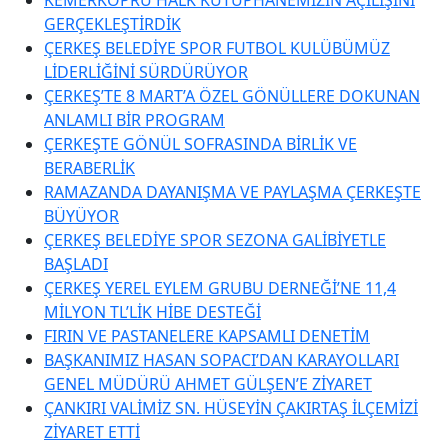
GERÇEKLEŞTİRDİK
ÇERKEŞ BELEDİYE SPOR FUTBOL KULÜBÜMÜZ
LİDERLİĞİNİ SÜRDÜRÜYOR
ÇERKEŞ’TE 8 MART’A ÖZEL GÖNÜLLERE DOKUNAN
ANLAMLI BİR PROGRAM
ÇERKEŞTE GÖNÜL SOFRASINDA BİRLİK VE
BERABERLİK
RAMAZANDA DAYANIŞMA VE PAYLAŞMA ÇERKEŞTE
BÜYÜYOR
ÇERKEŞ BELEDİYE SPOR SEZONA GALİBİYETLE
BAŞLADI
ÇERKEŞ YEREL EYLEM GRUBU DERNEĞİ’NE 11,4
MİLYON TL’LİK HİBE DESTEĞİ
FIRIN VE PASTANELERE KAPSAMLI DENETİM
BAŞKANIMIZ HASAN SOPACI’DAN KARAYOLLARI
GENEL MÜDÜRÜ AHMET GÜLŞEN’E ZİYARET
ÇANKIRI VALİMİZ SN. HÜSEYİN ÇAKIRTAŞ İLÇEMİZİ
ZİYARET ETTİ