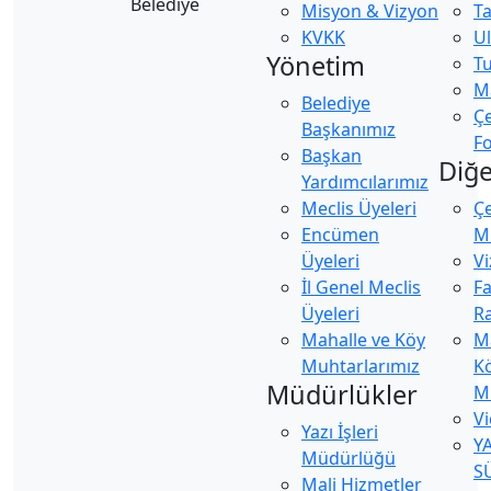
Misyon & Vizyon
Ta
KVKK
U
Yönetim
Tu
Ma
Belediye
Ç
Başkanımız
Fo
Başkan
Diğe
Yardımcılarımız
Meclis Üyeleri
Ç
Encümen
Mü
Üyeleri
Vi
İl Genel Meclis
Fa
Üyeleri
Ra
Mahalle ve Köy
M
Muhtarlarımız
K
Müdürlükler
M
Vi
Yazı İşleri
Y
Müdürlüğü
S
Mali Hizmetler