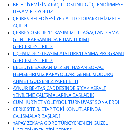
BELEDİYEMİZİN ARAÇ FİLOSUNU GÜÇLENDİRMEYE
DEVAM EDİYORUZ
ÇERKEŞ BELEDİYESİ YER ALTI OTOPARKI HİZMETE
AÇILDI
ÇERKEŞ OSB’DE 11 KASIM MİLLİ AĞAÇLANDIRMA
GÜNÜ KAPSAMINDA FİDAN DİKİMİ
GERÇEKLEŞTİRİLDİ
İLÇEMİZDE 10 KASIM ATATÜRK’Ü ANMA PROGRAMI
GERÇEKLEŞTİRİLDİ
BELEDİYE BAŞKANIMIZ SN. HASAN SOPACI
HEMŞEHRİMİZ KARAYOLLARI GENEL MÜDÜRÜ
AHMET GÜLŞENİ ZİYARET ETTİ
AYNUR BEKTAŞ CADDESİNDE SICAK ASFALT
YENİLEME ÇALIŞMALARINA BAŞLADIK
CUMHURİYET VOLEYBOL TURNUVASI SONA ERDİ
ÇERKEŞ’TE 3. ETAP TOKİ KONUTLARINDA
ÇALIŞMALAR BAŞLADI
YAPAY ZEKAYA GÖRE TÜRKİYENİN EN GÜZEL
İLÇELERİNDEN BİRİ ÇERKEŞ