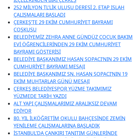
252 MİLYON TL’LİK ULUSU DERESİ 2. ETAP ISLAH
ÇALIŞMALARI BAŞLADI
ÇERKEŞ’TE 29 EKİM CUMHURİYET BAYRAMI
COŞKUSU
BELEDİYEMİZ ZEHRA ANNE GÜNDÜZ ÇOCUK BAKIM
EVİ ÖĞRENCİLERİNDEN 29 EKİM CUMHURİYET
BAYRAMI GÖSTERİSİ
BELEDİYE BAŞKANIMIZ HASAN SOPACI’NIN 29 EKİM
CUMHURİYET BAYRAMI MESAJI
BELEDİYE BAŞKANIMIZ SN. HASAN SOPACI’NIN 19
EKİM MUHTARLAR GÜNÜ MESAJI
ÇERKEŞ BELEDİYESPOR YÜZME TAKIMIMIZ
YÜZMEDE TARİH YAZDI
ALT YAPI ÇALIŞMALARIMIZ ARALIKSIZ DEVAM
EDİYOR
80. YIL İLKÖĞRETİM OKULU BAHÇESİNDE ZEMİN
YENİLEME ÇALIŞMALARINA BAŞLADIK
İSTANBUL’DA ÇANKIRI TANITIM GÜNLERİNDE