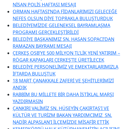
NİSAN POLİS HAFTASI MESAJI
ORMAN HAFTASI’NDA FİDANLARIMIZI GELECEĞE
NEFES OLSUN DİYE TOPRAKLA BULUŞTURDUK
BELEDİYEMİZDE GELENEKSEL BAYRAMLAŞMA
PROGRAMI GERÇEKLEŞTİRİLDİ
BELEDİYE BAŞKANIMIZ SN. HASAN SOPACI’DAN
RAMAZAN BAYRAMI MESAJI
ÇERKEŞ OSB’YE 500 MİLYON TL’LİK YENİ YATIRIM –
RÖGAR KAPAKLARI ÇERKEŞ’TE ÜRETİLECEK
BELEDİYE PERSONELİMİZ VE EMEKTARLARIMIZLA
İFTARDA BULUŞTUK
18 MART ÇANAKKALE ZAFERİ VE ŞEHİTLERİMİZİ
ANDIK
RABBİM BU MİLLETE BİR DAHA İSTİKLAL MARŞI
YAZDIRMASIN
ÇANKIRI VALİMİZ SN. HÜSEYİN ÇAKIRTAŞ’I VE
KÜLTÜR VE TURİZM BAKAN YARDIMCIMIZ SN.
NADİR ALPASLAN’I İLÇEMİZDE MİSAFİR ETTİK
KEMERKÖPRÜ HALK KÜTÜPHANEMİZİN AÇILIŞINI