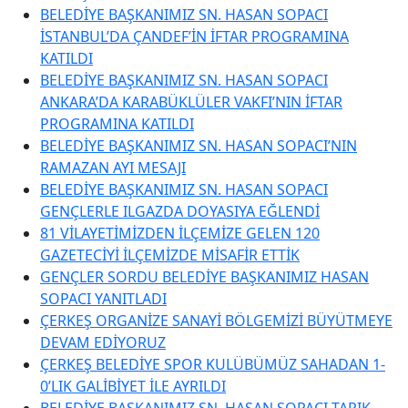
BELEDİYE BAŞKANIMIZ SN. HASAN SOPACI
İSTANBUL’DA ÇANDEF’İN İFTAR PROGRAMINA
KATILDI
BELEDİYE BAŞKANIMIZ SN. HASAN SOPACI
ANKARA’DA KARABÜKLÜLER VAKFI’NIN İFTAR
PROGRAMINA KATILDI
BELEDİYE BAŞKANIMIZ SN. HASAN SOPACI’NIN
RAMAZAN AYI MESAJI
BELEDİYE BAŞKANIMIZ SN. HASAN SOPACI
GENÇLERLE ILGAZDA DOYASIYA EĞLENDİ
81 VİLAYETİMİZDEN İLÇEMİZE GELEN 120
GAZETECİYİ İLÇEMİZDE MİSAFİR ETTİK
GENÇLER SORDU BELEDİYE BAŞKANIMIZ HASAN
SOPACI YANITLADI
ÇERKEŞ ORGANİZE SANAYİ BÖLGEMİZİ BÜYÜTMEYE
DEVAM EDİYORUZ
ÇERKEŞ BELEDİYE SPOR KULÜBÜMÜZ SAHADAN 1-
0’LIK GALİBİYET İLE AYRILDI
BELEDİYE BAŞKANIMIZ SN. HASAN SOPACI TARIK