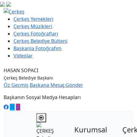
Çerkeş Yemekleri
Çerkeş Müzikleri
Çerkeş Fotoğrafları
Çerkeş Belediye Bülteni
Başkanla Fotoğrafım
Videolar
HASAN SOPACI
Çerkeş Belediye Başkanı
Öz Geçmiş
Başkana Mesaj Gönder
Başkanın Sosyal Medya Hesapları
ANA
KURUMSAL
ÇER
SAYFA
Kurumsal
Çer