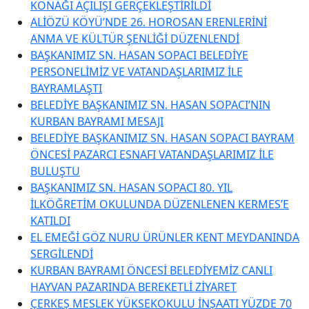
KONAĞI AÇILIŞI GERÇEKLEŞTİRİLDİ
ALİÖZÜ KÖYÜ’NDE 26. HOROSAN ERENLERİNİ
ANMA VE KÜLTÜR ŞENLİĞİ DÜZENLENDİ
BAŞKANIMIZ SN. HASAN SOPACI BELEDİYE
PERSONELİMİZ VE VATANDAŞLARIMIZ İLE
BAYRAMLAŞTI
BELEDİYE BAŞKANIMIZ SN. HASAN SOPACI’NIN
KURBAN BAYRAMI MESAJI
BELEDİYE BAŞKANIMIZ SN. HASAN SOPACI BAYRAM
ÖNCESİ PAZARCI ESNAFI VATANDAŞLARIMIZ İLE
BULUŞTU
BAŞKANIMIZ SN. HASAN SOPACI 80. YIL
İLKÖĞRETİM OKULUNDA DÜZENLENEN KERMES’E
KATILDI
EL EMEĞİ GÖZ NURU ÜRÜNLER KENT MEYDANINDA
SERGİLENDİ
KURBAN BAYRAMI ÖNCESİ BELEDİYEMİZ CANLI
HAYVAN PAZARINDA BEREKETLİ ZİYARET
ÇERKEŞ MESLEK YÜKSEKOKULU İNŞAATI YÜZDE 70