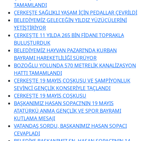
TAMAMLANDI
ÇERKEŞTE SAĞLIKLI YAŞAM İÇİN PEDALLAR ÇEVRİLDİ
BELEDİYEMİZ GELECEĞİN YILDIZ YÜZÜCÜLERİNİ
YETİŞTİRİYOR
ÇERKEŞ’TE 11 YILDA 265 BİN FİDANI TOPRAKLA
BULUŞTURDUK
BELEDİYEMİZ HAYVAN PAZARI’NDA KURBAN
BAYRAMI HAREKETLİLİĞİ SÜRÜYOR
BOZOĞLU YOLUNDA 570 METRELİK KANALİZASYON
HATTI TAMAMLANDI
ÇERKEŞ’TE 19 MAYIS COŞKUSU VE ŞAMPİYONLUK
SEVİNCİ GENÇLİK KONSERİYLE TAÇLANDI
ÇERKEŞ’TE 19 MAYIS COŞKUSU
BAŞKANIMIZ HASAN SOPACI’NIN 19 MAYIS
ATATÜRKÜ ANMA GENÇLİK VE SPOR BAYRAMI
KUTLAMA MESAJI
VATANDAŞ SORDU, BAŞKANIMIZ HASAN SOPACI
CEVAPLADI
BELEDİYE BAŞKANIMIZ SN. HASAN SOPACI’NIN 14