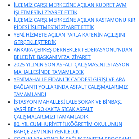
İLÇEMİZ ÇARŞI MERKEZİNE AÇILAN KUDRET AVM
İŞLETMESİNİ ZİYARET ETTİK
İLÇEMİZ ÇARŞI MERKEZİNE AÇILAN KASTAMONU KIR
PİDESİ İŞLETMESİNİ ZİYARET ETTİK
YENİ HİZMETE AÇILAN PARLA KAFENİN AÇILIŞINI
GERÇEKLEŞTİRDİK
ANKARA ÇERKEŞ DERNEKLER FEDERASYONU’NDAN
BELEDİYE BAŞKANIMIZA ZİYARET
2025 YILININ SON ASFALT ÇALIŞMASINI İSTASYON
MAHALLESİNDE TAMAMLADIK
YENİMAHALLE FİDANLIK CADDESİ GİRİŞİ VE ARA
BAĞLANTI YOLLARINDA ASFALT ÇALIŞMALARIMIZ
TAMAMLANDI
İSTASYON MAHALLESİ LALE SOKAK VE BİNBAŞI
VASFİ BEY SOKAK’TA SICAK ASFALT
ÇALIŞMALARIMIZI TAMAMLADIK
80. YIL CUMHURİYET İLKÖĞRETİM OKULUNUN
BAHÇE ZEMİNİNİ YENİLEDİK
ÇOCUKLARA YÖNELİK SAĞLIK TANITIM PROGRAMI