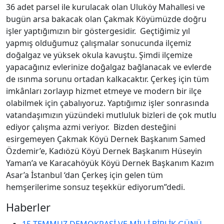
36 adet parsel ile kurulacak olan Uluköy Mahallesi ve
bugün arsa bakacak olan Çakmak Köyümüzde doğru
işler yaptığımızın bir göstergesidir. Geçtiğimiz yıl
yapmış olduğumuz çalışmalar sonucunda ilçemiz
doğalgaz ve yüksek okula kavuştu. Şimdi ilçemize
yapacağınız evlerinize doğalgaz bağlanacak ve evlerde
de ısınma sorunu ortadan kalkacaktır. Çerkeş için tüm
imkânları zorlayıp hizmet etmeye ve modern bir ilçe
olabilmek için çabalıyoruz. Yaptığımız işler sonrasında
vatandaşımızın yüzündeki mutluluk bizleri de çok mutlu
ediyor çalışma azmi veriyor. Bizden desteğini
esirgemeyen Çakmak Köyü Dernek Başkanım Samed
Özdemir’e, Kadıözü Köyü Dernek Başkanım Hüseyin
Yaman’a ve Karacahöyük Köyü Dernek Başkanım Kazım
Asar’a İstanbul ‘dan Çerkeş için gelen tüm
hemşerilerime sonsuz teşekkür ediyorum”dedi.
Haberler
15 TEMMUZ DEMOKRASİ VE MİLLİ BİRLİK GÜNÜ