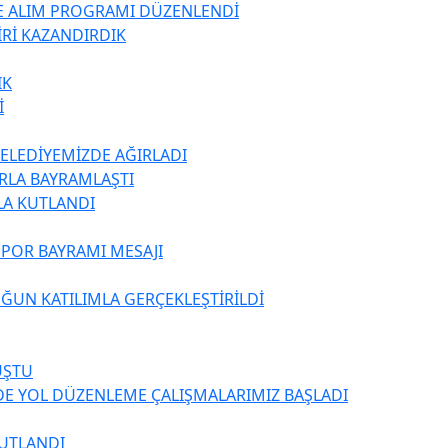
TE ALIM PROGRAMI DÜZENLENDİ
İRİ KAZANDIRDIK
IK
İ
BELEDİYEMİZDE AĞIRLADI
ARLA BAYRAMLAŞTI
LA KUTLANDI
SPOR BAYRAMI MESAJI
ĞUN KATILIMLA GERÇEKLEŞTİRİLDİ
UŞTU
DE YOL DÜZENLEME ÇALIŞMALARIMIZ BAŞLADI
KUTLANDI