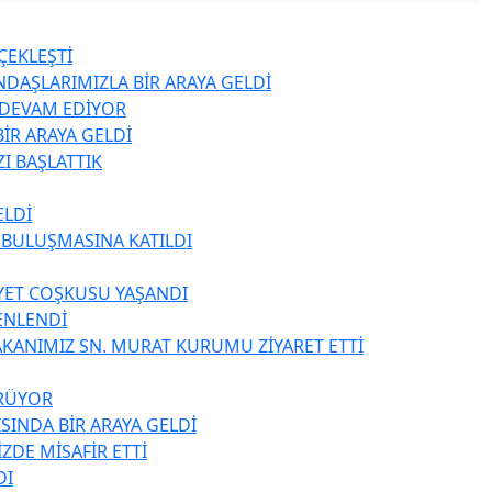
ÇEKLEŞTİ
NDAŞLARIMIZLA BİR ARAYA GELDİ
Z DEVAM EDİYOR
İR ARAYA GELDİ
I BAŞLATTIK
ELDİ
 BULUŞMASINA KATILDI
YET COŞKUSU YAŞANDI
ENLENDİ
BAKANIMIZ SN. MURAT KURUMU ZİYARET ETTİ
ÜRÜYOR
SINDA BİR ARAYA GELDİ
DE MİSAFİR ETTİ
DI