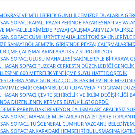
OKRASİ VE MİLLİ BİRLİK GÜNÜ İLÇEMİZDE DUALARLA GER
SAN SOPACI KAPALI PAZAR YERİNDE PAZAR ESNAFI VE VATA
 VE MAHALLELERİMİZDE PEYZAJ ÇALIŞMALARIMIZ ARALIKSI
SAN SOPACI CUMHURİYET MAHALLESİ TOKİ SAKİNLERİYLE B
ZE SANAYİ BÖLGEMİZİN GİRİŞİNDE PEYZAJ ÇALIŞMALARIMIZ
T BİÇME ÇALIŞMALARINI ARALIKSIZ SÜRDÜRÜYOR
SAN SOPACI ULUSU MAHALLESİ SAKİNLERİYLE BİR ARAYA G
. HASAN SOPACI TUZCAR ÇERKEŞ’İN DÜZENLEDİĞİ GENÇLİK
LESİ’NE 600 METRELİK YENİ İÇME SUYU HATTI DÖŞEDİK
YESİ ZEHRA ANNE GÜNDÜZ ÇOCUK BAKIM EVİ’NDE MEZUNİ
KAMIMIZ EMİR OSMAN BULGURLUYA VEFA PROGRAMI DÜZ
 HASAN SOPACI ÇEVRE ŞEHİRCİLİK VE İKLİM DEĞİŞİKLİĞİ 
’NDA DÜZENLENEN KERMES BÜYÜK İLGİ GÖRDÜ
DEMİR PARKI’NDAKİ REVİZYON ÇALIŞMALARI ARALIKSIZ S
SAN SOPACI MAHALLE MUHTARLARIYLA İSTİŞARE TOPLANTI
SAN SOPACI, TUĞGENERAL CUMHUR YAZGAN’I BELEDİYEMİZ
SAN SOPACI ANKARA’DAKİ HEMŞEHRİ BULUŞMASINA KATIL