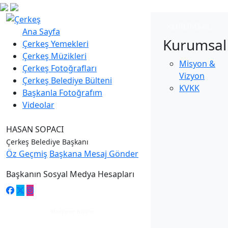
KURUMSAL
Ana Sayfa
Kurumsal
Çerkeş Yemekleri
Çerkeş Müzikleri
Misyon &
Çerkeş Fotoğrafları
Vizyon
Çerkeş Belediye Bülteni
KVKK
Başkanla Fotoğrafım
Videolar
HASAN SOPACI
Çerkeş Belediye Başkanı
Öz Geçmiş
Başkana Mesaj Gönder
Başkanın Sosyal Medya Hesapları
Medyanet Bilişim