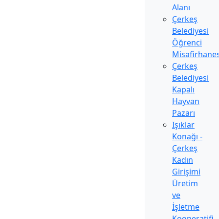
Alanı
Çerkeş
Belediyesi
Öğrenci
Misafirhanes
Çerkeş
Belediyesi
Kapalı
Hayvan
Pazarı
Işıklar
Konağı -
Çerkeş
Kadın
Girişimi
Üretim
ve
İşletme
Kooperatifi