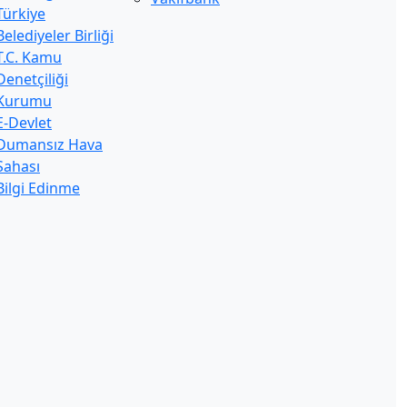
Türkiye
Belediyeler Birliği
T.C. Kamu
Denetçiliği
Kurumu
E-Devlet
Dumansız Hava
Sahası
Bilgi Edinme