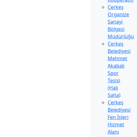
Çerkeş
Organize
Sanayi
Bölgesi
Müdürlüğü
Çerkeş
Belediyesi
Mehmet
Akabalı
Spor
Tesisi
(Halı
Saha)
Çerkeş
Belediyesi
Fen İşleri
Hizmet
Alanı