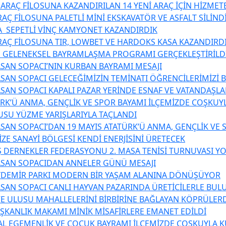
 ARAÇ FİLOSUNA KAZANDIRILAN 14 YENİ ARAÇ İÇİN HİZME
AÇ FİLOSUNA PALETLİ MİNİ EKSKAVATÖR VE ASFALT SİLİND
 SEPETLİ VİNÇ KAMYONET KAZANDIRDIK
RAÇ FİLOSUNA TIR, LOWBET VE HARDOKS KASA KAZANDIRD
 GELENEKSEL BAYRAMLAŞMA PROGRAMI GERÇEKLEŞTİRİLD
SAN SOPACI’NIN KURBAN BAYRAMI MESAJI
SAN SOPACI GELECEĞİMİZİN TEMİNATI ÖĞRENCİLERİMİZİ 
SAN SOPACI KAPALI PAZAR YERİNDE ESNAF VE VATANDAŞL
ÜRK’Ü ANMA, GENÇLİK VE SPOR BAYAMI İLÇEMİZDE COŞKUY
USU YÜZME YARIŞLARIYLA TAÇLANDI
SAN SOPACI’DAN 19 MAYIS ATATÜRK’Ü ANMA, GENÇLİK VE 
ZE SANAYİ BÖLGESİ KENDİ ENERJİSİNİ ÜRETECEK
 DERNEKLER FEDERASYONU 2. MASA TENİSİ TURNUVASI YO
ASAN SOPACIDAN ANNELER GÜNÜ MESAJI
YDEMİR PARKI MODERN BİR YAŞAM ALANINA DÖNÜŞÜYOR
SAN SOPACI CANLI HAYVAN PAZARINDA ÜRETİCİLERLE BUL
E ULUSU MAHALLELERİNİ BİRBİRİNE BAĞLAYAN KÖPRÜLER
AŞKANLIK MAKAMI MİNİK MİSAFİRLERE EMANET EDİLDİ
AL EGEMENLİK VE ÇOCUK BAYRAMI İLÇEMİZDE COŞKUYLA 