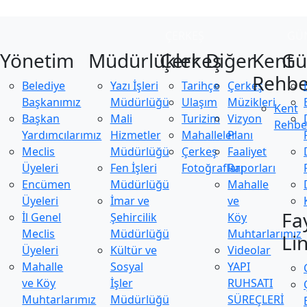
ÇERKEŞ
GÜ
Yönetim
Müdürlükler
Çerkeş
Diğer
Kent
Gü
Rehbe
Belediye
Yazı İşleri
Tarihçe
Çerkeş
Başkanımız
Müdürlüğü
Ulaşım
Müzikleri
Kent
Başkan
Mali
Turizim
Vizyon
Rehbe
Yardımcılarımız
Hizmetler
Mahalleler
Planı
Meclis
Müdürlüğü
Çerkeş
Faaliyet
Üyeleri
Fen İşleri
Fotoğrafları
Raporları
Encümen
Müdürlüğü
Mahalle
Üyeleri
İmar ve
ve
Fa
İl Genel
Şehircilik
Köy
Meclis
Müdürlüğü
Muhtarlarımız
Li
Üyeleri
Kültür ve
Videolar
Mahalle
Sosyal
YAPI
ve Köy
İşler
RUHSATI
Muhtarlarımız
Müdürlüğü
SÜREÇLERİ