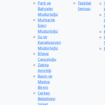
Park ve
Teşkilat
Bahçeler
Şeması
Müdürlüğü
Muhtarlık
İşleri
Müdürlüğü
Su ve
Kanalizasyon
Müdürlüğü
İtfaiye
Çavuşluğu
Zabıta
Amirliği
Basın ve
Medya
Birimi
Çerkeş
Belediyesi
Şirket