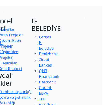
NCEL
E-BELEDİYE
İLETİŞİM
ARAMA
ncel
E-
ri
BELEDİYE
Haberler
Biten Projeler
Çerkeş
Devam Eden
ri
E-
Projeler
Belediye
Düşünülen
Denizbank
Projeler
Ziraat
Duyurular
Bankası
Kent Rehberi
QNB
ydalı
Finansbank
nkler
Halkbank
Garanti
Cumhurbaşkanlığı
BBVA
Çevre ve Şehircilik
TEB
Bakanlığı
Vakıfbank