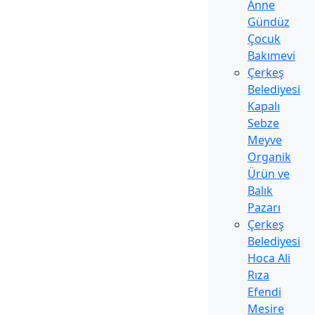
Anne
Gündüz
Çocuk
Bakımevi
Çerkeş
Belediyesi
Kapalı
Sebze
Meyve
Organik
Ürün ve
Balık
Pazarı
Çerkeş
Belediyesi
Hoca Ali
Rıza
Efendi
Mesire