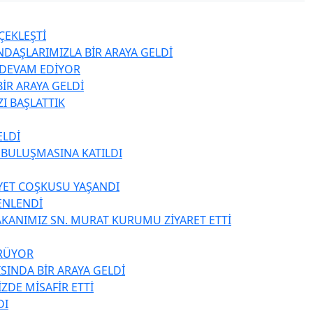
ÇEKLEŞTİ
NDAŞLARIMIZLA BİR ARAYA GELDİ
Z DEVAM EDİYOR
İR ARAYA GELDİ
I BAŞLATTIK
ELDİ
 BULUŞMASINA KATILDI
YET COŞKUSU YAŞANDI
ENLENDİ
BAKANIMIZ SN. MURAT KURUMU ZİYARET ETTİ
ÜRÜYOR
SINDA BİR ARAYA GELDİ
DE MİSAFİR ETTİ
DI