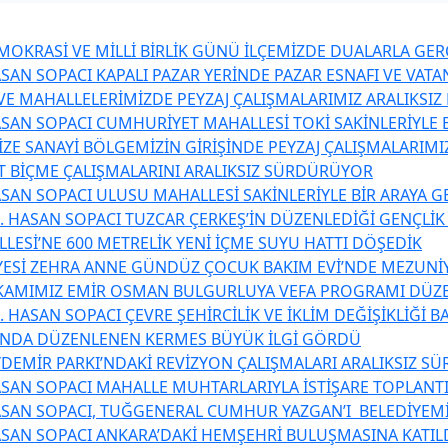
OKRASİ VE MİLLİ BİRLİK GÜNÜ İLÇEMİZDE DUALARLA GER
SAN SOPACI KAPALI PAZAR YERİNDE PAZAR ESNAFI VE VATA
 VE MAHALLELERİMİZDE PEYZAJ ÇALIŞMALARIMIZ ARALIKSI
SAN SOPACI CUMHURİYET MAHALLESİ TOKİ SAKİNLERİYLE B
ZE SANAYİ BÖLGEMİZİN GİRİŞİNDE PEYZAJ ÇALIŞMALARIMIZ
T BİÇME ÇALIŞMALARINI ARALIKSIZ SÜRDÜRÜYOR
SAN SOPACI ULUSU MAHALLESİ SAKİNLERİYLE BİR ARAYA G
. HASAN SOPACI TUZCAR ÇERKEŞ’İN DÜZENLEDİĞİ GENÇLİK
LESİ’NE 600 METRELİK YENİ İÇME SUYU HATTI DÖŞEDİK
YESİ ZEHRA ANNE GÜNDÜZ ÇOCUK BAKIM EVİ’NDE MEZUNİ
KAMIMIZ EMİR OSMAN BULGURLUYA VEFA PROGRAMI DÜZ
 HASAN SOPACI ÇEVRE ŞEHİRCİLİK VE İKLİM DEĞİŞİKLİĞİ 
’NDA DÜZENLENEN KERMES BÜYÜK İLGİ GÖRDÜ
DEMİR PARKI’NDAKİ REVİZYON ÇALIŞMALARI ARALIKSIZ S
SAN SOPACI MAHALLE MUHTARLARIYLA İSTİŞARE TOPLANTI
SAN SOPACI, TUĞGENERAL CUMHUR YAZGAN’I BELEDİYEMİZ
SAN SOPACI ANKARA’DAKİ HEMŞEHRİ BULUŞMASINA KATIL