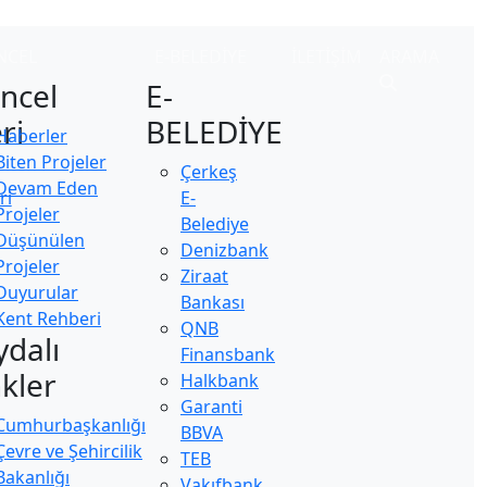
NCEL
E-BELEDİYE
İLETİŞİM
ARAMA
ncel
E-
ri
BELEDİYE
Haberler
Biten Projeler
Çerkeş
Devam Eden
ri
E-
Projeler
Belediye
Düşünülen
Denizbank
Projeler
Ziraat
Duyurular
Bankası
Kent Rehberi
QNB
ydalı
Finansbank
nkler
Halkbank
Garanti
Cumhurbaşkanlığı
BBVA
Çevre ve Şehircilik
TEB
Bakanlığı
Vakıfbank