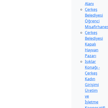
Alanı
Çerkeş
Belediyesi
Öğrenci
Misafirhanes
Çerkeş
Belediyesi
Kapalı
Hayvan
Pazarı
Işıklar
Konağı -
Çerkeş
Kadın
Girişimi
Üretim
ve
İşletme
Kooperatifi