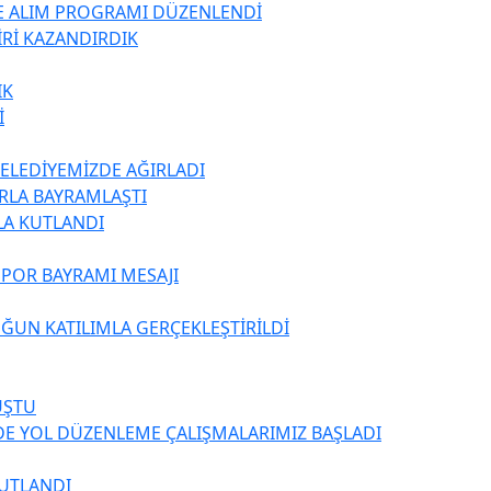
TE ALIM PROGRAMI DÜZENLENDİ
İRİ KAZANDIRDIK
IK
İ
BELEDİYEMİZDE AĞIRLADI
ARLA BAYRAMLAŞTI
LA KUTLANDI
SPOR BAYRAMI MESAJI
ĞUN KATILIMLA GERÇEKLEŞTİRİLDİ
UŞTU
DE YOL DÜZENLEME ÇALIŞMALARIMIZ BAŞLADI
KUTLANDI