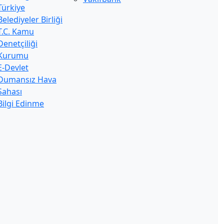
Türkiye
Belediyeler Birliği
T.C. Kamu
Denetçiliği
Kurumu
E-Devlet
Dumansız Hava
Sahası
Bilgi Edinme