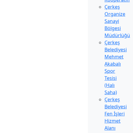
Çerkeş
Organize
Sanayi
Bölgesi
Müdürlüğü
Çerkeş
Belediyesi
Mehmet
Akabalı
Spor
Tesisi
(Halı
Saha)
Çerkeş
Belediyesi
Fen İşleri
Hizmet
Alanı