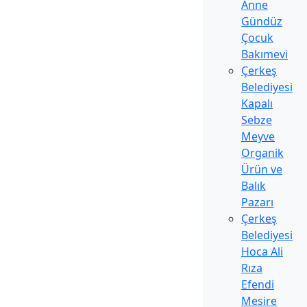
Anne
Gündüz
Çocuk
Bakımevi
Çerkeş
Belediyesi
Kapalı
Sebze
Meyve
Organik
Ürün ve
Balık
Pazarı
Çerkeş
Belediyesi
Hoca Ali
Rıza
Efendi
Mesire