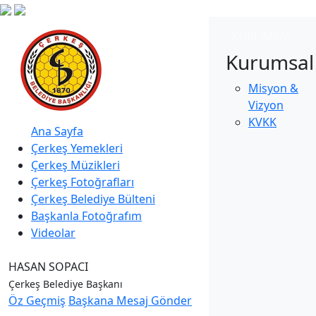
KURUMSAL
Kurumsal
Misyon &
Vizyon
KVKK
Ana Sayfa
Çerkeş Yemekleri
Çerkeş Müzikleri
Çerkeş Fotoğrafları
Çerkeş Belediye Bülteni
Başkanla Fotoğrafım
Videolar
HASAN SOPACI
Çerkeş Belediye Başkanı
Öz Geçmiş
Başkana Mesaj Gönder