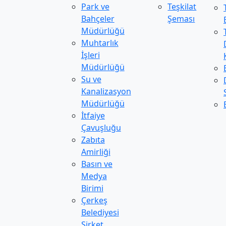
Park ve
Teşkilat
Bahçeler
Şeması
Müdürlüğü
Muhtarlık
İşleri
Müdürlüğü
Su ve
Kanalizasyon
Müdürlüğü
İtfaiye
Çavuşluğu
Zabıta
Amirliği
Basın ve
Medya
Birimi
Çerkeş
Belediyesi
Şirket