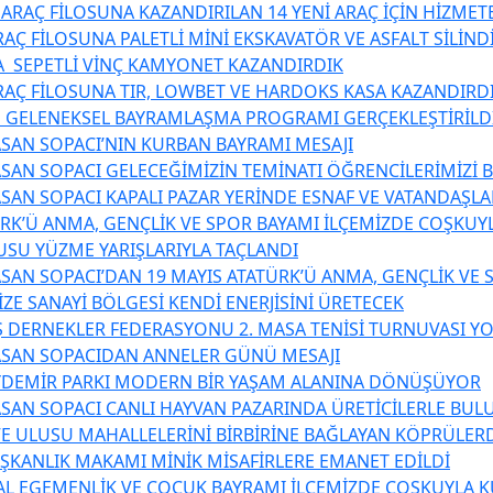
 ARAÇ FİLOSUNA KAZANDIRILAN 14 YENİ ARAÇ İÇİN HİZME
AÇ FİLOSUNA PALETLİ MİNİ EKSKAVATÖR VE ASFALT SİLİND
 SEPETLİ VİNÇ KAMYONET KAZANDIRDIK
RAÇ FİLOSUNA TIR, LOWBET VE HARDOKS KASA KAZANDIRD
 GELENEKSEL BAYRAMLAŞMA PROGRAMI GERÇEKLEŞTİRİLD
SAN SOPACI’NIN KURBAN BAYRAMI MESAJI
SAN SOPACI GELECEĞİMİZİN TEMİNATI ÖĞRENCİLERİMİZİ 
SAN SOPACI KAPALI PAZAR YERİNDE ESNAF VE VATANDAŞL
ÜRK’Ü ANMA, GENÇLİK VE SPOR BAYAMI İLÇEMİZDE COŞKUY
USU YÜZME YARIŞLARIYLA TAÇLANDI
SAN SOPACI’DAN 19 MAYIS ATATÜRK’Ü ANMA, GENÇLİK VE 
ZE SANAYİ BÖLGESİ KENDİ ENERJİSİNİ ÜRETECEK
 DERNEKLER FEDERASYONU 2. MASA TENİSİ TURNUVASI YO
ASAN SOPACIDAN ANNELER GÜNÜ MESAJI
YDEMİR PARKI MODERN BİR YAŞAM ALANINA DÖNÜŞÜYOR
SAN SOPACI CANLI HAYVAN PAZARINDA ÜRETİCİLERLE BUL
E ULUSU MAHALLELERİNİ BİRBİRİNE BAĞLAYAN KÖPRÜLER
AŞKANLIK MAKAMI MİNİK MİSAFİRLERE EMANET EDİLDİ
AL EGEMENLİK VE ÇOCUK BAYRAMI İLÇEMİZDE COŞKUYLA 