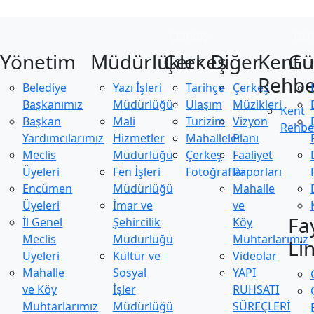
ÇERKEŞ
GÜ
Yönetim
Müdürlükler
Çerkeş
Diğer
Kent
Gü
Rehbe
Belediye
Yazı İşleri
Tarihçe
Çerkeş
Başkanımız
Müdürlüğü
Ulaşım
Müzikleri
Kent
Başkan
Mali
Turizim
Vizyon
Rehbe
Yardımcılarımız
Hizmetler
Mahalleler
Planı
Meclis
Müdürlüğü
Çerkeş
Faaliyet
Üyeleri
Fen İşleri
Fotoğrafları
Raporları
Encümen
Müdürlüğü
Mahalle
Üyeleri
İmar ve
ve
Fa
İl Genel
Şehircilik
Köy
Meclis
Müdürlüğü
Muhtarlarımız
Li
Üyeleri
Kültür ve
Videolar
Mahalle
Sosyal
YAPI
ve Köy
İşler
RUHSATI
Muhtarlarımız
Müdürlüğü
SÜREÇLERİ