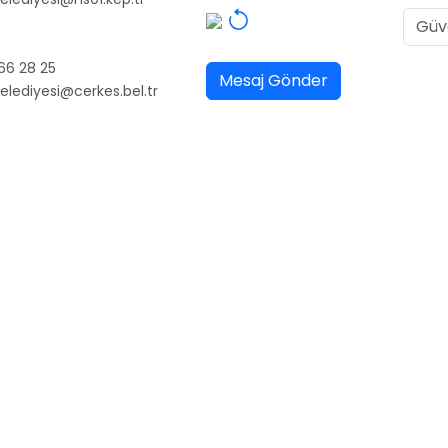
66 28 25
elediyesi@cerkes.bel.tr