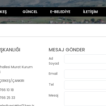
KEŞ
GÜNCEL
E-BELEDİYE
İLETİŞİM
AŞKANLIĞI
MESAJ GÖNDER
Ad
Soyad
hallesi Murat Kurum
i
Email
 ÇERKEŞ/ÇANKIRI
Tel
766 10 18
Mesaj
766 25 33
elediyesi@hs01.kep.tr