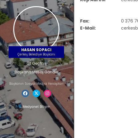
Fax:
0 376 7
E-Mail:
cerkesb
HASAN SOPACI
Çerkeş Belediye Başkanı
Öz Geçmiş
Başkana Mesaj Gönder
Başkanın Sosyal Medya Hesapları
Medyanet Bilişim