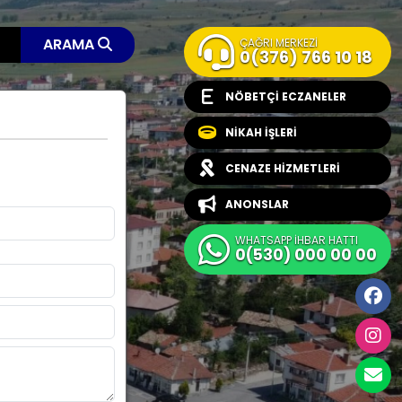
ARAMA
ÇAĞRI MERKEZİ
0(376) 766 10 18
NÖBETÇİ ECZANELER
NİKAH İŞLERİ
CENAZE HİZMETLERİ
ANONSLAR
WHATSAPP İHBAR HATTI
0(530) 000 00 00