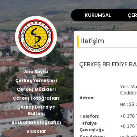
KURUMSAL
ÇER
İletişim
ÇERKEŞ BELEDİYE B
Ana Sayfa
Çerkeş Yemekleri
Yeni Ma
Çerkeş Müzikleri
Caddes
Adres:
Çerkeş Fotoğrafları
No : 28
Çerkeş Belediye
Bülteni
Telefon:
+0 376 
Başkanla Fotoğrafım
İtfaiye
+0 376 
Çavuşluğu
Videolar
Kep Adresi
cerkesb