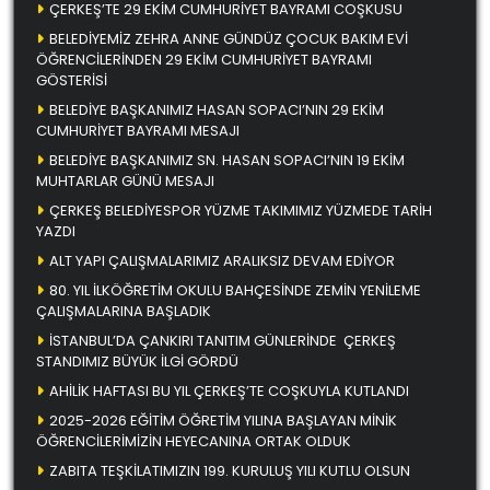
ÇERKEŞ’TE 29 EKİM CUMHURİYET BAYRAMI COŞKUSU
BELEDİYEMİZ ZEHRA ANNE GÜNDÜZ ÇOCUK BAKIM EVİ
ÖĞRENCİLERİNDEN 29 EKİM CUMHURİYET BAYRAMI
GÖSTERİSİ
BELEDİYE BAŞKANIMIZ HASAN SOPACI’NIN 29 EKİM
CUMHURİYET BAYRAMI MESAJI
BELEDİYE BAŞKANIMIZ SN. HASAN SOPACI’NIN 19 EKİM
MUHTARLAR GÜNÜ MESAJI
ÇERKEŞ BELEDİYESPOR YÜZME TAKIMIMIZ YÜZMEDE TARİH
YAZDI
ALT YAPI ÇALIŞMALARIMIZ ARALIKSIZ DEVAM EDİYOR
80. YIL İLKÖĞRETİM OKULU BAHÇESİNDE ZEMİN YENİLEME
ÇALIŞMALARINA BAŞLADIK
İSTANBUL’DA ÇANKIRI TANITIM GÜNLERİNDE ÇERKEŞ
STANDIMIZ BÜYÜK İLGİ GÖRDÜ
AHİLİK HAFTASI BU YIL ÇERKEŞ’TE COŞKUYLA KUTLANDI
2025-2026 EĞİTİM ÖĞRETİM YILINA BAŞLAYAN MİNİK
ÖĞRENCİLERİMİZİN HEYECANINA ORTAK OLDUK
ZABITA TEŞKİLATIMIZIN 199. KURULUŞ YILI KUTLU OLSUN