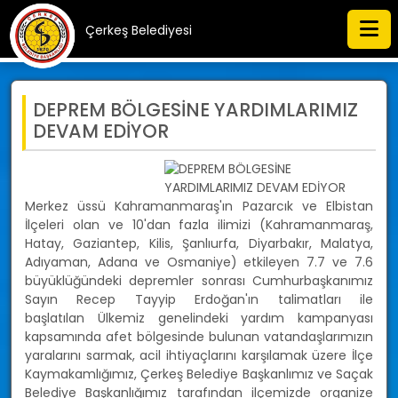
Çerkeş Belediyesi
DEPREM BÖLGESİNE YARDIMLARIMIZ
DEVAM EDİYOR
Merkez üssü Kahramanmaraş'ın Pazarcık ve Elbistan
İlçeleri olan ve 10'dan fazla ilimizi (Kahramanmaraş,
Hatay, Gaziantep, Kilis, Şanlıurfa, Diyarbakır, Malatya,
Adıyaman, Adana ve Osmaniye) etkileyen 7.7 ve 7.6
büyüklüğündeki depremler sonrası Cumhurbaşkanımız
Sayın Recep Tayyip Erdoğan'ın talimatları ile
başlatılan Ülkemiz genelindeki yardım kampanyası
kapsamında afet bölgesinde bulunan vatandaşlarımızın
yaralarını sarmak, acil ihtiyaçlarını karşılamak üzere İlçe
Kaymakamlığımız, Çerkeş Belediye Başkanlımız ve Saçak
Belediye Başkanlığımız tarafından ilçemizde organize