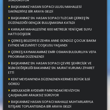
SÜRDÜRÜYOR
BAŞKANIMIZ HASAN SOPACI ULUSU MAHALLESİ
SAKİNLERİYLE BİR ARAYA GELDİ
BAŞKANIMIZ SN. HASAN SOPACI TUZCAR ÇERKEŞ’İN
DÜZENLEDİĞİ GENÇLİK BULUŞMASINA KATILDI
KARALAR MAHALLESİ’NE 600 METRELİK YENİ İÇME SUYU
HATTI DÖŞEDİK
ÇERKEŞ BELEDİYESİ ZEHRA ANNE GÜNDÜZ ÇOCUK BAKIM
EVİ’NDE MEZUNİYET COŞKUSU YAŞANDI
ÇERKEŞ KAYMAKAMIMIZ EMİR OSMAN BULGURLUYA VEFA
PROGRAMI DÜZENLENDİ
BAŞKANIMIZ SN. HASAN SOPACI ÇEVRE ŞEHİRCİLİK VE
İKLİM DEĞİŞİKLİĞİ BAKANIMIZ SN. MURAT KURUMU ZİYARET
ETTİ
KENT MEYDANI’NDA DÜZENLENEN KERMES BÜYÜK İLGİ
GÖRDÜ
ABDULKADİR AYDEMİR PARKI’NDAKİ REVİZYON
ÇALIŞMALARI ARALIKSIZ SÜRÜYOR
BAŞKANIMIZ HASAN SOPACI MAHALLE MUHTARLARIYLA
İSTİŞARE TOPLANTISINDA BİR ARAYA GELDİ