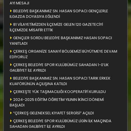
AYI MESAJI
BELEDİYE BAŞKANIMIZ SN. HASAN SOPACI GENÇLERLE
ILGAZDA DOYASIYA EĞLENDİ
81 VİLAYETİMİZDEN İLÇEMİZE GELEN 120 GAZETECİYİ
İLÇEMİZDE MİSAFİR ETTİK
GENÇLER SORDU BELEDİYE BAŞKANIMIZ HASAN SOPACI
YANITLADI
ÇERKEŞ ORGANİZE SANAYİ BÖLGEMİZİ BÜYÜTMEYE DEVAM
EDİYORUZ
ÇERKEŞ BELEDİYE SPOR KULÜBÜMÜZ SAHADAN 1-0’LIK
GALİBİYET İLE AYRILDI
BELEDİYE BAŞKANIMIZ SN. HASAN SOPACI TARIK ERKEK
KUAFÖRÜNÜN AÇILIŞINA KATILDI
ÇERKEŞTE YÜK TAŞIMACILIĞI KOOPERATİFİ KURULDU
2024-2025 EĞİTİM ÖĞRETİM YILININ İKİNCİ DÖNEMİ
BAŞLADI
“ÇERKEŞ GELENEKSEL KIYAFET SERGİSİ” AÇILDI
ÇERKEŞ BELEDİYE SPOR KULÜBÜMÜZ LİGİN İLK MAÇINDA
SAHADAN GALİBİYET İLE AYRILDI