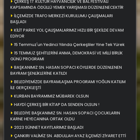
ÇERKEŞ 17. KÜLTÜR HAYVANCILIK VE BAL FESTİVALI
KAPSAMINDA ÖDÜLLÜ YEMEK YARIŞMASI DÜZENLENECEKTİR
İLÇEMİZDE TRAFO MERKEZİ KURULUMU ÇALIŞMALARI
BAŞLADI
KİLİT PARKE YOL ÇALIŞMALARIMIZ HIZLI BİR ŞEKİLDE DEVAM
EDİYOR
15 Temmuz'un Yedinci Yılında Çerkeşliler Yine Tek Yürek
15 TEMMUZ ŞEHİTLERİNİ ANMA, DEMOKRASİ VE MİLLİ BİRLİK
GÜNÜ PROGRAMI
BAŞKANIMIZ SN. HASAN SOPACI KÖYLERDE DÜZENLENEN
BAYRAM ŞENLİKLERİNE KATILDI
BELEDİYEMİZDE BAYRAMLAŞMA PROGRAMI YOĞUN KATILIM
İLE GERÇEKLEŞTİ
KURBAN BAYRAMIMIZ MÜBAREK OLSUN
HAYDİ ÇERKEŞ BİR KİTAP DA SENDEN OLSUN !
BELEDİYE BAŞKANIMIZ SN. HASAN SOPACI ÇOCUKLARIN
KARNE HEYECANINA ORTAK OLDU
2023 SÜNNET KAYITLARIMIZ BAŞLADI
ÇANKIRI VALİMİZ SN. ABDULLAH AYAZ İLÇEMİZİ ZİYARET ETTİ