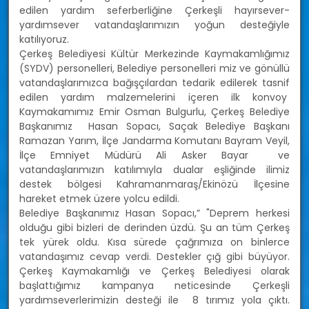
edilen yardım seferberliğine Çerkeşli hayırsever-
yardımsever vatandaşlarımızın yoğun desteğiyle
katılıyoruz.
Çerkeş Belediyesi Kültür Merkezinde Kaymakamlığımız
(SYDV) personelleri, Belediye personelleri miz ve gönüllü
vatandaşlarımızca bağışçılardan tedarik edilerek tasnif
edilen yardım malzemelerini içeren ilk konvoy
Kaymakamımız Emir Osman Bulgurlu, Çerkeş Belediye
Başkanımız Hasan Sopacı, Saçak Belediye Başkanı
Ramazan Yarım, İlçe Jandarma Komutanı Bayram Veyil,
İlçe Emniyet Müdürü Ali Asker Bayar ve
vatandaşlarımızın katılımıyla dualar eşliğinde ilimiz
destek bölgesi Kahramanmaraş/Ekinözü İlçesine
hareket etmek üzere yolcu edildi.
Belediye Başkanımız Hasan Sopacı,” "Deprem herkesi
olduğu gibi bizleri de derinden üzdü. Şu an tüm Çerkeş
tek yürek oldu. Kısa sürede çağrımıza on binlerce
vatandaşımız cevap verdi. Destekler çığ gibi büyüyor.
Çerkeş Kaymakamlığı ve Çerkeş Belediyesi olarak
başlattığımız kampanya neticesinde Çerkeşli
yardımseverlerimizin desteği ile 8 tırımız yola çıktı.