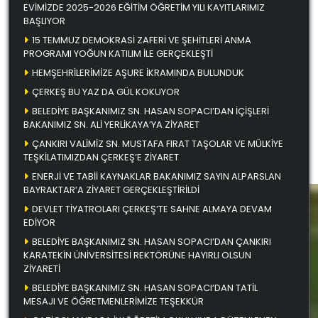
EVİMİZDE 2025-2026 EĞİTİM ÖĞRETİM YILI KAYITLARIMIZ
BAŞLIYOR
15 TEMMUZ DEMOKRASİ ZAFERİ VE ŞEHİTLERİ ANMA
PROGRAMI YOĞUN KATILIM İLE GERÇEKLEŞTİ
HEMŞEHRİLERİMİZE AŞURE İKRAMINDA BULUNDUK
ÇERKEŞ BU YAZ DA GÜL KOKUYOR
BELEDİYE BAŞKANIMIZ SN. HASAN SOPACI’DAN İÇİŞLERİ
BAKANIMIZ SN. ALİ YERLİKAYA’YA ZİYARET
ÇANKIRI VALİMİZ SN. MUSTAFA FIRAT TAŞOLAR VE MÜLKİYE
TEŞKİLATIMIZDAN ÇERKEŞ’E ZİYARET
ENERJİ VE TABİİ KAYNAKLAR BAKANIMIZ SAYIN ALPARSLAN
BAYRAKTAR’A ZİYARET GERÇEKLEŞTİRİLDİ
DEVLET TİYATROLARI ÇERKEŞ’TE SAHNE ALMAYA DEVAM
EDİYOR
BELEDİYE BAŞKANIMIZ SN. HASAN SOPACI’DAN ÇANKIRI
KARATEKİN ÜNİVERSİTESİ REKTÖRÜNE HAYIRLI OLSUN
ZİYARETİ
BELEDİYE BAŞKANIMIZ SN. HASAN SOPACI’DAN TATİL
MESAJI VE ÖĞRETMENLERİMİZE TEŞEKKÜR