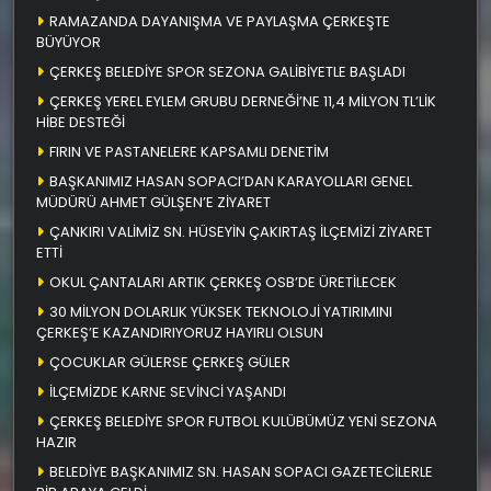
RAMAZANDA DAYANIŞMA VE PAYLAŞMA ÇERKEŞTE
BÜYÜYOR
ÇERKEŞ BELEDİYE SPOR SEZONA GALİBİYETLE BAŞLADI
ÇERKEŞ YEREL EYLEM GRUBU DERNEĞİ’NE 11,4 MİLYON TL’LİK
HİBE DESTEĞİ
FIRIN VE PASTANELERE KAPSAMLI DENETİM
BAŞKANIMIZ HASAN SOPACI’DAN KARAYOLLARI GENEL
MÜDÜRÜ AHMET GÜLŞEN’E ZİYARET
ÇANKIRI VALİMİZ SN. HÜSEYİN ÇAKIRTAŞ İLÇEMİZİ ZİYARET
ETTİ
OKUL ÇANTALARI ARTIK ÇERKEŞ OSB’DE ÜRETİLECEK
30 MİLYON DOLARLIK YÜKSEK TEKNOLOJİ YATIRIMINI
ÇERKEŞ’E KAZANDIRIYORUZ HAYIRLI OLSUN
ÇOCUKLAR GÜLERSE ÇERKEŞ GÜLER
İLÇEMİZDE KARNE SEVİNCİ YAŞANDI
ÇERKEŞ BELEDİYE SPOR FUTBOL KULÜBÜMÜZ YENİ SEZONA
HAZIR
BELEDİYE BAŞKANIMIZ SN. HASAN SOPACI GAZETECİLERLE