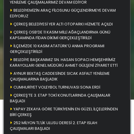
YENİLEME ÇALIŞMALARIMIZ DEVAM EDİYOR
BELEDİYEMİZİN ARAÇ FİLOSUNU GÜÇLENDİRMEYE DEVAM
EDİYORUZ
ÇERKEŞ BELEDİYESİ YER ALTI OTOPARKI HİZMETE AÇILDI
ÇERKEŞ OSB’DE 11 KASIM MİLLİ AĞAÇLANDIRMA GÜNÜ
KAPSAMINDA FİDAN DİKİMİ GERÇEKLEŞTİRİLDİ
İLÇEMİZDE 10 KASIM ATATÜRK’Ü ANMA PROGRAMI
GERÇEKLEŞTİRİLDİ
BELEDİYE BAŞKANIMIZ SN. HASAN SOPACI HEMŞEHRİMİZ
KARAYOLLARI GENEL MÜDÜRÜ AHMET GÜLŞENİ ZİYARET ETTİ
AYNUR BEKTAŞ CADDESİNDE SICAK ASFALT YENİLEME
ÇALIŞMALARINA BAŞLADIK
CUMHURİYET VOLEYBOL TURNUVASI SONA ERDİ
ÇERKEŞ’TE 3. ETAP TOKİ KONUTLARINDA ÇALIŞMALAR
BAŞLADI
YAPAY ZEKAYA GÖRE TÜRKİYENİN EN GÜZEL İLÇELERİNDEN
BİRİ ÇERKEŞ
252 MİLYON TL’LİK ULUSU DERESİ 2. ETAP ISLAH
ÇALIŞMALARI BAŞLADI