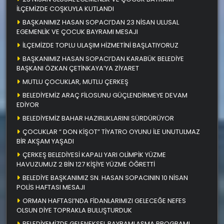
İLÇEMİZDE COŞKUYLA KUTLANDI
BAŞKANIMIZ HASAN SOPACI’DAN 23 NİSAN ULUSAL
EGEMENLİK VE ÇOCUK BAYRAMI MESAJI
İLÇEMİZDE TOPLU ULAŞIM HİZMETİNİ BAŞLATIYORUZ
BAŞKANIMIZ HASAN SOPACI’DAN KARABÜK BELEDİYE
BAŞKANI ÖZKAN ÇETİNKAYA’YA ZİYARET
MUTLU ÇOCUKLAR, MUTLU ÇERKEŞ
BELEDİYEMİZ ARAÇ FİLOSUNU GÜÇLENDİRMEYE DEVAM
EDİYOR
BELEDİYEMİZ BAHAR HAZIRLIKLARINI SÜRDÜRÜYOR
ÇOCUKLAR “ DON KİŞOT” TİYATRO OYUNU İLE UNUTULMAZ
BİR AKŞAM YAŞADI
ÇERKEŞ BELEDİYESİ KAPALI YARI OLİMPİK YÜZME
HAVUZUMUZ 2 BİN 127 KİŞİYE YÜZME ÖĞRETTİ
BELEDİYE BAŞKANIMIZ SN. HASAN SOPACININ 10 NİSAN
POLİS HAFTASI MESAJI
ORMAN HAFTASI’NDA FİDANLARIMIZI GELECEĞE NEFES
OLSUN DİYE TOPRAKLA BULUŞTURDUK
BELEDİYEMİZDE GELENEKSEL BAYRAMLAŞMA PROGRAMI