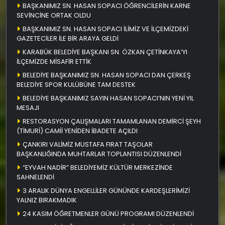
BAŞKANIMIZ SN. HASAN SOPACI ÖĞRENCİLERİN KARNE
SEVİNCİNE ORTAK OLDU
BAŞKANIMIZ SN. HASAN SOPACI İLİMİZ VE İLÇEMİZDEKİ
GAZETECİLER İLE BİR ARAYA GELDİ
KARABÜK BELEDİYE BAŞKANI SN. ÖZKAN ÇETİNKAYA’YI
İLÇEMİZDE MİSAFİR ETTİK
BELEDİYE BAŞKANIMIZ SN. HASAN SOPACI DAN ÇERKEŞ
BELEDİYE SPOR KULÜBÜNE TAM DESTEK
BELEDİYE BAŞKANIMIZ SAYIN HASAN SOPACI’NIN YENİ YIL
MESAJI
RESTORASYON ÇALIŞMALARI TAMAMLANAN DEMİRCİ ŞEYH
(TİMURİ) CAMİİ YENİDEN İBADETE AÇILDI
ÇANKIRI VALİMİZ MUSTAFA FIRAT TAŞOLAR
BAŞKANLIĞINDA MUHTARLAR TOPLANTISI DÜZENLENDİ
“EYVAH NADİR” BELEDİYEMİZ KÜLTÜR MERKEZİNDE
SAHNELENDİ
3 ARALIK DÜNYA ENGELLİLER GÜNÜNDE KARDEŞLERİMİZİ
YALNIZ BIRAKMADIK
24 KASIM ÖĞRETMENLER GÜNÜ PROGRAMI DÜZENLENDİ