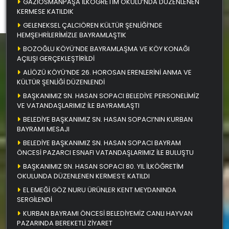
GAZİOSMANPAŞA İLKÖĞRETİM OKULU’NDA DÜZENLENEN
KERMESE KATILDIK
GELENEKSEL ÇALCIÖREN KÜLTÜR ŞENLİĞİ’NDE
HEMŞEHRİLERİMİZLE BAYRAMLAŞTIK
BOZOĞLU KÖYÜ’NDE BAYRAMLAŞMA VE KÖY KONAĞI
AÇILIŞI GERÇEKLEŞTİRİLDİ
ALİÖZÜ KÖYÜ’NDE 26. HOROSAN ERENLERİNİ ANMA VE
KÜLTÜR ŞENLİĞİ DÜZENLENDİ
BAŞKANIMIZ SN. HASAN SOPACI BELEDİYE PERSONELİMİZ
VE VATANDAŞLARIMIZ İLE BAYRAMLAŞTI
BELEDİYE BAŞKANIMIZ SN. HASAN SOPACI’NIN KURBAN
BAYRAMI MESAJI
BELEDİYE BAŞKANIMIZ SN. HASAN SOPACI BAYRAM
ÖNCESİ PAZARCI ESNAFI VATANDAŞLARIMIZ İLE BULUŞTU
BAŞKANIMIZ SN. HASAN SOPACI 80. YIL İLKÖĞRETİM
OKULUNDA DÜZENLENEN KERMES’E KATILDI
EL EMEĞİ GÖZ NURU ÜRÜNLER KENT MEYDANINDA
SERGİLENDİ
KURBAN BAYRAMI ÖNCESİ BELEDİYEMİZ CANLI HAYVAN
PAZARINDA BEREKETLİ ZİYARET