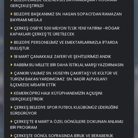
GERÇEKLEŞTİRİLDİ
BELEDİYE BAŞKANIMIZ SN. HASAN SOPACI’DAN RAMAZAN
BAYRAMI MESAJI
ÇERKEŞ OSB’YE 500 MİLYON TL’LİK YENİ YATIRIM –RÖGAR
KAPAKLARI ÇERKEŞ’TE ÜRETİLECEK
BELEDİYE PERSONELİMİZ VE EMEKTARLARIMIZLA İFTARDA
BULUŞTUK
18 MART ÇANAKKALE ZAFERİ VE ŞEHİTLERİMİZİ ANDIK
RABBİM BU MİLLETE BİR DAHA İSTİKLAL MARŞI YAZDIRMASIN
ÇANKIRI VALİMİZ SN. HÜSEYİN ÇAKIRTAŞ’I VE KÜLTÜR VE
TURİZM BAKAN YARDIMCIMIZ SN. NADİR ALPASLAN’I
İLÇEMİZDE MİSAFİR ETTİK
KEMERKÖPRÜ HALK KÜTÜPHANEMİZİN AÇILIŞINI
GERÇEKLEŞTİRDİK
ÇERKEŞ BELEDİYE SPOR FUTBOL KULÜBÜMÜZ LİDERLİĞİNİ
SÜRDÜRÜYOR
ÇERKEŞ’TE 8 MART’A ÖZEL GÖNÜLLERE DOKUNAN ANLAMLI
BİR PROGRAM
ÇERKEŞTE GÖNÜL SOFRASINDA BİRLİK VE BERABERLİK