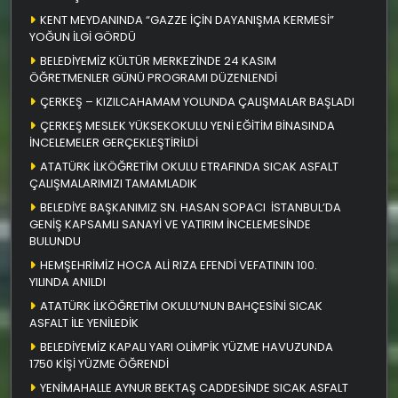
KENT MEYDANINDA “GAZZE İÇİN DAYANIŞMA KERMESİ”
YOĞUN İLGİ GÖRDÜ
BELEDİYEMİZ KÜLTÜR MERKEZİNDE 24 KASIM
ÖĞRETMENLER GÜNÜ PROGRAMI DÜZENLENDİ
ÇERKEŞ – KIZILCAHAMAM YOLUNDA ÇALIŞMALAR BAŞLADI
ÇERKEŞ MESLEK YÜKSEKOKULU YENİ EĞİTİM BİNASINDA
İNCELEMELER GERÇEKLEŞTİRİLDİ
ATATÜRK İLKÖĞRETİM OKULU ETRAFINDA SICAK ASFALT
ÇALIŞMALARIMIZI TAMAMLADIK
BELEDİYE BAŞKANIMIZ SN. HASAN SOPACI İSTANBUL’DA
GENİŞ KAPSAMLI SANAYİ VE YATIRIM İNCELEMESİNDE
BULUNDU
HEMŞEHRİMİZ HOCA ALİ RIZA EFENDİ VEFATININ 100.
YILINDA ANILDI
ATATÜRK İLKÖĞRETİM OKULU’NUN BAHÇESİNİ SICAK
ASFALT İLE YENİLEDİK
BELEDİYEMİZ KAPALI YARI OLİMPİK YÜZME HAVUZUNDA
1750 KİŞİ YÜZME ÖĞRENDİ
YENİMAHALLE AYNUR BEKTAŞ CADDESİNDE SICAK ASFALT