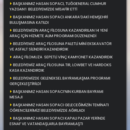
BAŞKANIMIZ HASAN SOPACI, TUĞGENERAL CUMHUR
YAZGAN’I BELEDİYEMİZDE MİSAFİR ETTİ
BAŞKANIMIZ HASAN SOPACI ANKARA’DAKİ HEMŞEHRİ
BULUŞMASINA KATILDI
BELEDİYEMİZİN ARAÇ FİLOSUNA KAZANDIRILAN 14 YENİ
ARAÇ İÇİN HİZMETE ALIM PROGRAMI DÜZENLENDİ
BELEDİYEMİZ ARAÇ FİLOSUNA PALETLİ MİNİ EKSKAVATÖR
VE ASFALT SİLİNDİRİ KAZANDIRDIK
ARAÇ FİLOMUZA SEPETLİ VİNÇ KAMYONET KAZANDIRDIK
BELEDİYEMİZ ARAÇ FİLOSUNA TIR, LOWBET VE HARDOKS
KASA KAZANDIRDIK
BELEDİYEMİZDE GELENEKSEL BAYRAMLAŞMA PROGRAMI
GERÇEKLEŞTİRİLDİ
BAŞKANIMIZ HASAN SOPACI’NIN KURBAN BAYRAMI
MESAJI
BAŞKANIMIZ HASAN SOPACI GELECEĞİMİZİN TEMİNATI
ÖĞRENCİLERİMİZİ BELEDİYEMİZDE AĞIRLADI
BAŞKANIMIZ HASAN SOPACI KAPALI PAZAR YERİNDE
ESNAF VE VATANDAŞLARLA BAYRAMLAŞTI