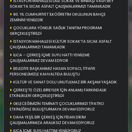
İSTASYON MAHALLESİ LALE SOKAK VE BİNBAŞI VASFİ BEY
SOKAK’TA SICAK ASFALT ÇALIŞMALARIMIZI TAMAMLADIK
80. YIL CUMHURİYET İLKÖĞRETİM OKULUNUN BAHÇE
ZEMİNİNİ YENİLEDİK
ÇOCUKLARA YÖNELİK SAĞLIK TANITIM PROGRAMI
GERÇEKLEŞTİRİLDİ
İSTASYON MAHALLESİ KÜLTÜR SOKAK’TA SICAK ASFALT
ÇALIŞMALARIMIZI TAMAMLADIK
ILICA – ÇERKEŞ İÇME SUYU HATTI YENİLEME
ÇALIŞMALARIMIZ DEVAM EDİYOR
BELEDİYE BAŞKANIMIZ HASAN SOPACI, İTFAİYE
PERSONELİMİZLE KAHVALTIDA BULUŞTU
KÜLTÜR VE SANAT DOLU UNUTULMAZ BİR AKŞAM YAŞADIK
ÇERKEŞ’TE ÖZEL BİREYLER İÇİN ANLAMLI FARKINDALIK
ETKİNLİKLERİ GERÇEKLEŞTİRİLDİ
GELECEĞİMİZİN TEMİNATI ÇOCUKLARIMIZI TİYATRO
ETKİNLİĞİYLE BULUŞTURMAYA DEVAM EDİYORUZ
DAHA YEŞİL BİR ÇERKEŞ İÇİN FİDAN DİKİM
ÇALIŞMALARIMIZA ARALIKSIZ DEVAM EDİYORUZ
ILICA İÇME SUYU HATTINI YENİLİYORUZ