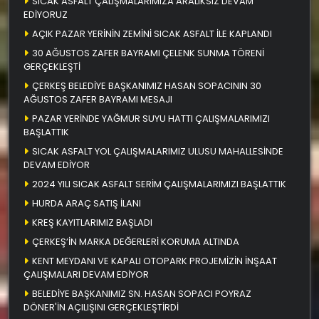
SICAK ASFALT ÇALIŞMALARIMIZA ARALIKSIZ DEVAM
EDİYORUZ
AÇIK PAZAR YERİNİN ZEMİNİ SICAK ASFALT İLE KAPLANDI
30 AĞUSTOS ZAFER BAYRAMI ÇELENK SUNMA TÖRENİ
GERÇEKLEŞTİ
ÇERKEŞ BELEDİYE BAŞKANIMIZ HASAN SOPACININ 30
AĞUSTOS ZAFER BAYRAMI MESAJI
PAZAR YERİNDE YAĞMUR SUYU HATTI ÇALIŞMALARIMIZI
BAŞLATTIK
SICAK ASFALT YOL ÇALIŞMALARIMIZ ULUSU MAHALLESİNDE
DEVAM EDİYOR
2024 YILI SICAK ASFALT SERİM ÇALIŞMALARIMIZI BAŞLATTIK
HURDA ARAÇ SATIŞ İLANI
KREŞ KAYITLARIMIZ BAŞLADI
ÇERKEŞ’İN MARKA DEĞERLERİ KORUMA ALTINDA
KENT MEYDANI VE KAPALI OTOPARK PROJEMİZİN İNŞAAT
ÇALIŞMALARI DEVAM EDİYOR
BELEDİYE BAŞKANIMIZ SN. HASAN SOPACI POYRAZ
DÖNER'İN AÇILIŞINI GERÇEKLEŞTİRDİ