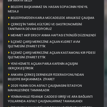
BİR ARAYA GELDİ
BELEDİYE BAŞKANIMIZ SN. HASAN SOPACININ YENİ YIL
MESAJI
BELEDİYEMİZDEN KARLA MÜCADELEDE ARALIKSIZ ÇALIŞMA
ÇERKEŞ’İN TARİHİ, KÜLTÜRÜ VE GASTRONOMİSİNİ
TANITMAYA DEVAM EDİYORUZ
MEHMET AKİF ERSOY ANMA HAFTASI ETKİNLİĞİ DÜZENLENDİ
İLÇEMİZ ÇARŞI MERKEZİNE AÇILAN KUDRET AVM
İŞLETMESİNİ ZİYARET ETTİK
İLÇEMİZ ÇARŞI MERKEZİNE AÇILAN KASTAMONU KIR PİDESİ
İŞLETMESİNİ ZİYARET ETTİK
YENİ HİZMETE AÇILAN PARLA KAFENİN AÇILIŞINI
GERÇEKLEŞTİRDİK
ANKARA ÇERKEŞ DERNEKLER FEDERASYONU’NDAN
BELEDİYE BAŞKANIMIZA ZİYARET
2025 YILININ SON ASFALT ÇALIŞMASINI İSTASYON
MAHALLESİNDE TAMAMLADIK
YENİMAHALLE FİDANLIK CADDESİ GİRİŞİ VE ARA BAĞLANTI
YOLLARINDA ASFALT ÇALIŞMALARIMIZ TAMAMLANDI