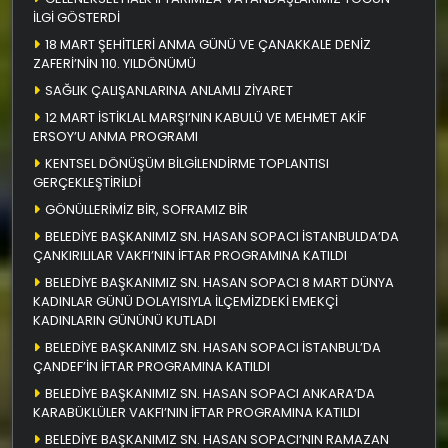
İLGİ GÖSTERDİ
18 MART ŞEHİTLERİ ANMA GÜNÜ VE ÇANAKKALE DENİZ
ZAFERİ’NİN 110. YILDÖNÜMÜ
SAĞLIK ÇALIŞANLARINA ANLAMLI ZİYARET
12 MART İSTİKLAL MARŞI’NIN KABULÜ VE MEHMET AKİF
ERSOY’U ANMA PROGRAMI
KENTSEL DÖNÜŞÜM BİLGİLENDİRME TOPLANTISI
GERÇEKLEŞTİRİLDİ
GÖNÜLLERİMİZ BİR, SOFRAMIZ BİR
BELEDİYE BAŞKANIMIZ SN. HASAN SOPACI İSTANBULDA’DA
ÇANKIRILILAR VAKFI’NIN İFTAR PROGRAMINA KATILDI
BELEDİYE BAŞKANIMIZ SN. HASAN SOPACI 8 MART DÜNYA
KADINLAR GÜNÜ DOLAYISIYLA İLÇEMİZDEKİ EMEKÇİ
KADINLARIN GÜNÜNÜ KUTLADI
BELEDİYE BAŞKANIMIZ SN. HASAN SOPACI İSTANBUL’DA
ÇANDEF’İN İFTAR PROGRAMINA KATILDI
BELEDİYE BAŞKANIMIZ SN. HASAN SOPACI ANKARA’DA
KARABÜKLÜLER VAKFI’NIN İFTAR PROGRAMINA KATILDI
BELEDİYE BAŞKANIMIZ SN. HASAN SOPACI’NIN RAMAZAN