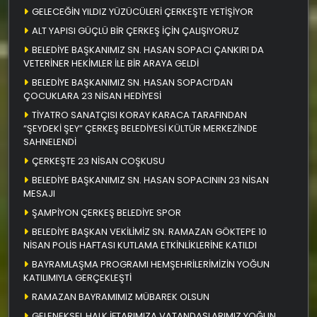
GELECEĞİN YILDIZ YÜZÜCÜLERİ ÇERKEŞTE YETİŞİYOR
ALT YAPISI GÜÇLÜ BİR ÇERKEŞ İÇİN ÇALIŞIYORUZ
BELEDİYE BAŞKANIMIZ SN. HASAN SOPACI ÇANKIRI DA
VETERİNER HEKİMLER İLE BİR ARAYA GELDİ
BELEDİYE BAŞKANIMIZ SN. HASAN SOPACI’DAN
ÇOCUKLARA 23 NİSAN HEDİYESİ
TİYATRO SANATÇISI KORAY KARACA TARAFINDAN
“ŞEYDEKİ ŞEY” ÇERKEŞ BELEDİYESİ KÜLTÜR MERKEZİNDE
SAHNELENDİ
ÇERKEŞTE 23 NİSAN COŞKUSU
BELEDİYE BAŞKANIMIZ SN. HASAN SOPACININ 23 NİSAN
MESAJI
ŞAMPİYON ÇERKEŞ BELEDİYE SPOR
BELEDİYE BAŞKAN VEKİLİMİZ SN. RAMAZAN GÖKTEPE 10
NİSAN POLİS HAFTASI KUTLAMA ETKİNLİKLERİNE KATILDI
BAYRAMLAŞMA PROGRAMI HEMŞEHRİLERİMİZİN YOĞUN
KATILIMIYLA GERÇEKLEŞTİ
RAMAZAN BAYRAMIMIZ MÜBAREK OLSUN
GELENEKSEL HALK İFTARIMIZA VATANDAŞLARIMIZ YOĞUN