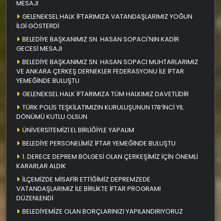
MESAJI
GELENEKSEL HALK İFTARIMIZA VATANDAŞLARIMIZ YOĞUN
İLGİ GÖSTERDİ
BELEDİYE BAŞKANIMIZ SN. HASAN SOPACI'NIN KADİR
GECESİ MESAJI
BELEDİYE BAŞKANIMIZ SN. HASAN SOPACI MUHTARLARIMIZ
VE ANKARA ÇERKEŞ DERNEKLER FEDERASYONU İLE İFTAR
YEMEĞİNDE BULUŞTU
GELENEKSEL HALK İFTARIMIZA TÜM HALKIMIZ DAVETLİDİR
TÜRK POLİS TEŞKİLATIMIZIN KURULUŞUNUN 178’İNCİ YIL
DÖNÜMÜ KUTLU OLSUN
ÜNİVERSİTEMİZİ EL BİRLİĞİYLE YAPALIM
BELEDİYE PERSONELİMİZ İFTAR YEMEĞİNDE BULUŞTU
1. DERECE DEPREM BÖLGESİ OLAN ÇERKEŞİMİZ İÇİN ÖNEMLİ
KARARLAR ALDIK
İLÇEMİZDE MİSAFİR ETTİĞİMİZ DEPREMZEDE
VATANDAŞLARIMIZ İLE BİRLİKTE İFTAR PROGRAMI
DÜZENLENDİ
BELEDİYEMİZE OLAN BORÇLARINIZI YAPILANDIRIYORUZ