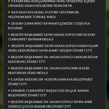
11 KASIM MİLLİ AĞAÇLANDIRMA GÜNÜ VESİLESİYLE İLÇEMİZ
ORGANİZE SANAYİ BÖLGESİNE FİDAN DİKTİK
GAZİ MUSTAFA KEMAL ATATÜRK VEFATININ 86.
YILDÖNÜMÜNDE TÖRENLE ANILDI
29 EKİM CUMHURİYET BAYRAMI İLÇEMİZDE COŞKUYLA
KUTLANDI
BELEDİYE BAŞKANIMIZ SAYIN HASAN SOPACI’NIN 29 EKİM
CUMHURİYET BAYRAMI MESAJI
BELEDİYE BAŞKANIMIZ SAYIN HASAN SOPACI KARAYOLLARI
GENEL MÜDÜRÜMÜZ SAYIN AHMET GÜLŞEN’İ ZİYARET ETTİ
BELEDİYE BAŞKANIMIZ SN. HASAN SOPACI VAKIFLAR BÖLGE
MÜDÜRÜNÜ ZİYARET ETTİ
BELEDİYE BAŞKANIMIZ SN. HASAN SOPACININ 19 EKİM
MUHTARLAR GÜNÜ MESAJI
İL SAĞLIK MÜDÜRÜ DR. HÜSEYİN SARIKAYA BELEDİYEMİZİ
ZİYARET ETTİ
KARABÜK CUMHURİYET BAŞSAVCISI SELÇUK AKMAN
BELEDİYEMİZİ ZİYARET ETTİ
BELEDİYE BAŞKANIMIZ SN. HASAN SOPACI ZEHRA ANNE
GÜNDÜZ ÇOCUK BAKIMEVİNİ ZİYARET ETTİ