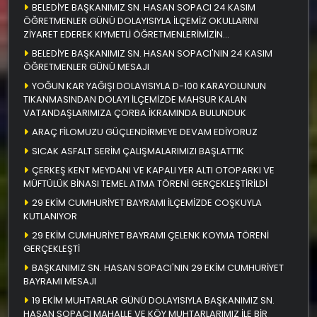
BELEDİYE BAŞKANIMIZ SN. HASAN SOPACI 24 KASIM
ÖĞRETMENLER GÜNÜ DOLAYISIYLA İLÇEMİZ OKULLARINI
ZİYARET EDEREK KIYMETLİ ÖĞRETMENLERİMİZİN
ÖĞRETMENLER GÜNÜNÜ KUTLADI
BELEDİYE BAŞKANIMIZ SN. HASAN SOPACI'NIN 24 KASIM
ÖĞRETMENLER GÜNÜ MESAJI
YOĞUN KAR YAĞIŞI DOLAYISIYLA D-100 KARAYOLUNUN
TIKANMASINDAN DOLAYI İLÇEMİZDE MAHSUR KALAN
VATANDAŞLARIMIZA ÇORBA İKRAMINDA BULUNDUK
ARAÇ FİLOMUZU GÜÇLENDİRMEYE DEVAM EDİYORUZ
SICAK ASFALT SERİM ÇALIŞMALARIMIZI BAŞLATTIK
ÇERKEŞ KENT MEYDANI VE KAPALI YER ALTI OTOPARKI VE
MÜFTÜLÜK BİNASI TEMEL ATMA TÖRENİ GERÇEKLEŞTİRİLDİ
29 EKİM CUMHURİYET BAYRAMI İLÇEMİZDE COŞKUYLA
KUTLANIYOR
29 EKİM CUMHURİYET BAYRAMI ÇELENK KOYMA TÖRENİ
GERÇEKLEŞTİ
BAŞKANIMIZ SN. HASAN SOPACI'NIN 29 EKİM CUMHURİYET
BAYRAMI MESAJI
19 EKİM MUHTARLAR GÜNÜ DOLAYISIYLA BAŞKANIMIZ SN.
HASAN SOPACI MAHALLE VE KÖY MUHTARLARIMIZ İLE BİR