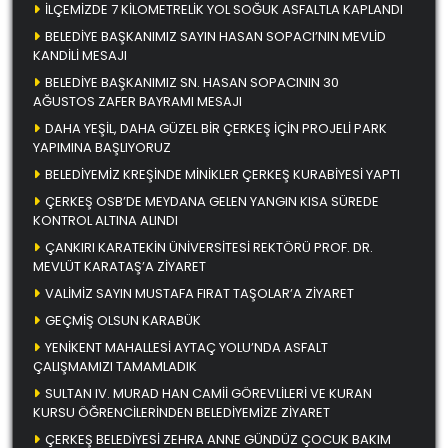
İLÇEMİZDE 7 KİLOMETRELİK YOL SOĞUK ASFALTLA KAPLANDI
BELEDİYE BAŞKANIMIZ SAYIN HASAN SOPACI’NIN MEVLİD
KANDİLİ MESAJI
BELEDİYE BAŞKANIMIZ SN. HASAN SOPACININ 30
AĞUSTOS ZAFER BAYRAMI MESAJI
DAHA YEŞİL, DAHA GÜZEL BİR ÇERKEŞ İÇİN PROJELİ PARK
YAPIMINA BAŞLIYORUZ
BELEDİYEMİZ KREŞİNDE MİNİKLER ÇERKEŞ KURABİYESİ YAPTI
ÇERKEŞ OSB’DE MEYDANA GELEN YANGIN KISA SÜREDE
KONTROL ALTINA ALINDI
ÇANKIRI KARATEKİN ÜNİVERSİTESİ REKTÖRÜ PROF. DR.
MEVLÜT KARATAŞ’A ZİYARET
VALİMİZ SAYIN MUSTAFA FIRAT TAŞOLAR’A ZİYARET
GEÇMİŞ OLSUN KARABÜK
YENİKENT MAHALLESİ AYTAÇ YOLU’NDA ASFALT
ÇALIŞMAMIZI TAMAMLADIK
SULTAN IV. MURAD HAN CAMİİ GÖREVLİLERİ VE KURAN
KURSU ÖĞRENCİLERİNDEN BELEDİYEMİZE ZİYARET
ÇERKEŞ BELEDİYESİ ZEHRA ANNE GÜNDÜZ ÇOCUK BAKIM