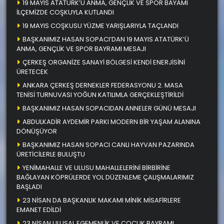
19 MAYIS ATATÜRK’Ü ANMA, GENÇLİK VE SPOR BAYAMI
İLÇEMİZDE COŞKUYLA KUTLANDI
19 MAYIS COŞKUSU YÜZME YARIŞLARIYLA TAÇLANDI
BAŞKANIMIZ HASAN SOPACI’DAN 19 MAYIS ATATÜRK’Ü
ANMA, GENÇLİK VE SPOR BAYRAMI MESAJI
ÇERKEŞ ORGANİZE SANAYİ BÖLGESİ KENDİ ENERJİSİNİ
ÜRETECEK
ANKARA ÇERKEŞ DERNEKLER FEDERASYONU 2. MASA
TENİSİ TURNUVASI YOĞUN KATILIMLA GERÇEKLEŞTİRİLDİ
BAŞKANIMIZ HASAN SOPACIDAN ANNELER GÜNÜ MESAJI
ABDULKADİR AYDEMİR PARKI MODERN BİR YAŞAM ALANINA
DÖNÜŞÜYOR
BAŞKANIMIZ HASAN SOPACI CANLI HAYVAN PAZARINDA
ÜRETİCİLERLE BULUŞTU
YENİMAHALLE VE ULUSU MAHALLELERİNİ BİRBİRİNE
BAĞLAYAN KÖPRÜLERDE YOL DÜZENLEME ÇALIŞMALARIMIZ
BAŞLADI
23 NİSAN DA BAŞKANLIK MAKAMI MİNİK MİSAFİRLERE
EMANET EDİLDİ
23 NİSAN ULUSAL EGEMENLİK VE ÇOCUK BAYRAMI