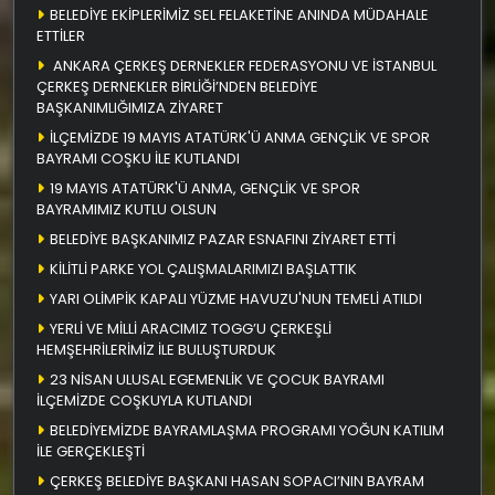
BELEDİYE EKİPLERİMİZ SEL FELAKETİNE ANINDA MÜDAHALE
ETTİLER
ANKARA ÇERKEŞ DERNEKLER FEDERASYONU VE İSTANBUL
ÇERKEŞ DERNEKLER BİRLİĞİ’NDEN BELEDİYE
BAŞKANIMLIĞIMIZA ZİYARET
İLÇEMİZDE 19 MAYIS ATATÜRK'Ü ANMA GENÇLİK VE SPOR
BAYRAMI COŞKU İLE KUTLANDI
19 MAYIS ATATÜRK'Ü ANMA, GENÇLİK VE SPOR
BAYRAMIMIZ KUTLU OLSUN
BELEDİYE BAŞKANIMIZ PAZAR ESNAFINI ZİYARET ETTİ
KİLİTLİ PARKE YOL ÇALIŞMALARIMIZI BAŞLATTIK
YARI OLİMPİK KAPALI YÜZME HAVUZU'NUN TEMELİ ATILDI
YERLİ VE MİLLİ ARACIMIZ TOGG’U ÇERKEŞLİ
HEMŞEHRİLERİMİZ İLE BULUŞTURDUK
23 NİSAN ULUSAL EGEMENLİK VE ÇOCUK BAYRAMI
İLÇEMİZDE COŞKUYLA KUTLANDI
BELEDİYEMİZDE BAYRAMLAŞMA PROGRAMI YOĞUN KATILIM
İLE GERÇEKLEŞTİ
ÇERKEŞ BELEDİYE BAŞKANI HASAN SOPACI’NIN BAYRAM