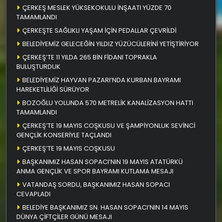
ÇERKEŞ MESLEK YÜKSEKOKULU İNŞAATI YÜZDE 70
TAMAMLANDI
ÇERKEŞTE SAĞLIKLI YAŞAM İÇİN PEDALLAR ÇEVRİLDİ
BELEDİYEMİZ GELECEĞİN YILDIZ YÜZÜCÜLERİNİ YETİŞTİRİYOR
ÇERKEŞ’TE 11 YILDA 265 BİN FİDANI TOPRAKLA
BULUŞTURDUK
BELEDİYEMİZ HAYVAN PAZARI’NDA KURBAN BAYRAMI
HAREKETLİLİĞİ SÜRÜYOR
BOZOĞLU YOLUNDA 570 METRELİK KANALİZASYON HATTI
TAMAMLANDI
ÇERKEŞ’TE 19 MAYIS COŞKUSU VE ŞAMPİYONLUK SEVİNCİ
GENÇLİK KONSERİYLE TAÇLANDI
ÇERKEŞ’TE 19 MAYIS COŞKUSU
BAŞKANIMIZ HASAN SOPACI’NIN 19 MAYIS ATATÜRKÜ
ANMA GENÇLİK VE SPOR BAYRAMI KUTLAMA MESAJI
VATANDAŞ SORDU, BAŞKANIMIZ HASAN SOPACI
CEVAPLADI
BELEDİYE BAŞKANIMIZ SN. HASAN SOPACI’NIN 14 MAYIS
DÜNYA ÇİFTÇİLER GÜNÜ MESAJI