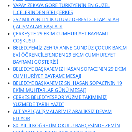
YAPAY ZEKAYA GÖRE TÜRKİYENİN EN GÜZEL
İLÇELERİNDEN BİRİ ÇERKEŞ
252 MİLYON TL’LİK ULUSU DERESİ 2. ETAP ISLAH
ÇALIŞMALARI BAŞLADI
ÇERKEŞ’TE 29 EKİM CUMHURİYET BAYRAMI
COŞKUSU
BELEDİYEMİZ ZEHRA ANNE GÜNDÜZ ÇOCUK BAKIM
EVİ ÖĞRENCİLERİNDEN 29 EKİM CUMHURİYET
BAYRAMI GÖSTERİSİ
BELEDİYE BAŞKANIMIZ HASAN SOPACI’NIN 29 EKİM
CUMHURİYET BAYRAMI MESAJI
BELEDİYE BAŞKANIMIZ SN. HASAN SOPACI’NIN 19
EKİM MUHTARLAR GÜNÜ MESAJI
ÇERKEŞ BELEDİYESPOR YÜZME TAKIMIMIZ
YÜZMEDE TARİH YAZDI
ALT YAPI ÇALIŞMALARIMIZ ARALIKSIZ DEVAM
EDİYOR
80. YIL İLKÖĞRETİM OKULU BAHÇESİNDE ZEMİN