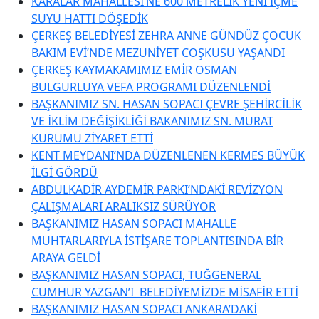
KARALAR MAHALLESİ’NE 600 METRELİK YENİ İÇME
SUYU HATTI DÖŞEDİK
ÇERKEŞ BELEDİYESİ ZEHRA ANNE GÜNDÜZ ÇOCUK
BAKIM EVİ’NDE MEZUNİYET COŞKUSU YAŞANDI
ÇERKEŞ KAYMAKAMIMIZ EMİR OSMAN
BULGURLUYA VEFA PROGRAMI DÜZENLENDİ
BAŞKANIMIZ SN. HASAN SOPACI ÇEVRE ŞEHİRCİLİK
VE İKLİM DEĞİŞİKLİĞİ BAKANIMIZ SN. MURAT
KURUMU ZİYARET ETTİ
KENT MEYDANI’NDA DÜZENLENEN KERMES BÜYÜK
İLGİ GÖRDÜ
ABDULKADİR AYDEMİR PARKI’NDAKİ REVİZYON
ÇALIŞMALARI ARALIKSIZ SÜRÜYOR
BAŞKANIMIZ HASAN SOPACI MAHALLE
MUHTARLARIYLA İSTİŞARE TOPLANTISINDA BİR
ARAYA GELDİ
BAŞKANIMIZ HASAN SOPACI, TUĞGENERAL
CUMHUR YAZGAN’I BELEDİYEMİZDE MİSAFİR ETTİ
BAŞKANIMIZ HASAN SOPACI ANKARA’DAKİ