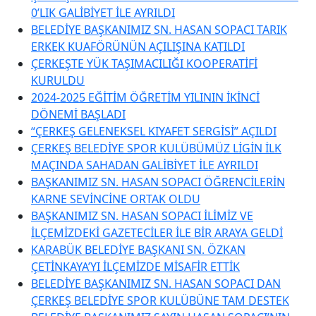
0’LIK GALİBİYET İLE AYRILDI
BELEDİYE BAŞKANIMIZ SN. HASAN SOPACI TARIK
ERKEK KUAFÖRÜNÜN AÇILIŞINA KATILDI
ÇERKEŞTE YÜK TAŞIMACILIĞI KOOPERATİFİ
KURULDU
2024-2025 EĞİTİM ÖĞRETİM YILININ İKİNCİ
DÖNEMİ BAŞLADI
“ÇERKEŞ GELENEKSEL KIYAFET SERGİSİ” AÇILDI
ÇERKEŞ BELEDİYE SPOR KULÜBÜMÜZ LİGİN İLK
MAÇINDA SAHADAN GALİBİYET İLE AYRILDI
BAŞKANIMIZ SN. HASAN SOPACI ÖĞRENCİLERİN
KARNE SEVİNCİNE ORTAK OLDU
BAŞKANIMIZ SN. HASAN SOPACI İLİMİZ VE
İLÇEMİZDEKİ GAZETECİLER İLE BİR ARAYA GELDİ
KARABÜK BELEDİYE BAŞKANI SN. ÖZKAN
ÇETİNKAYA’YI İLÇEMİZDE MİSAFİR ETTİK
BELEDİYE BAŞKANIMIZ SN. HASAN SOPACI DAN
ÇERKEŞ BELEDİYE SPOR KULÜBÜNE TAM DESTEK