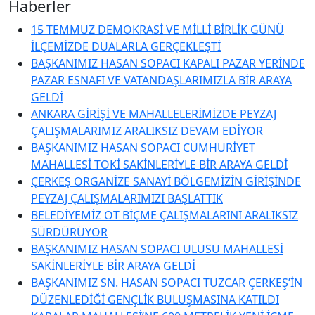
Haberler
15 TEMMUZ DEMOKRASİ VE MİLLİ BİRLİK GÜNÜ
İLÇEMİZDE DUALARLA GERÇEKLEŞTİ
BAŞKANIMIZ HASAN SOPACI KAPALI PAZAR YERİNDE
PAZAR ESNAFI VE VATANDAŞLARIMIZLA BİR ARAYA
GELDİ
ANKARA GİRİŞİ VE MAHALLELERİMİZDE PEYZAJ
ÇALIŞMALARIMIZ ARALIKSIZ DEVAM EDİYOR
BAŞKANIMIZ HASAN SOPACI CUMHURİYET
MAHALLESİ TOKİ SAKİNLERİYLE BİR ARAYA GELDİ
ÇERKEŞ ORGANİZE SANAYİ BÖLGEMİZİN GİRİŞİNDE
PEYZAJ ÇALIŞMALARIMIZI BAŞLATTIK
BELEDİYEMİZ OT BİÇME ÇALIŞMALARINI ARALIKSIZ
SÜRDÜRÜYOR
BAŞKANIMIZ HASAN SOPACI ULUSU MAHALLESİ
SAKİNLERİYLE BİR ARAYA GELDİ
BAŞKANIMIZ SN. HASAN SOPACI TUZCAR ÇERKEŞ’İN
DÜZENLEDİĞİ GENÇLİK BULUŞMASINA KATILDI