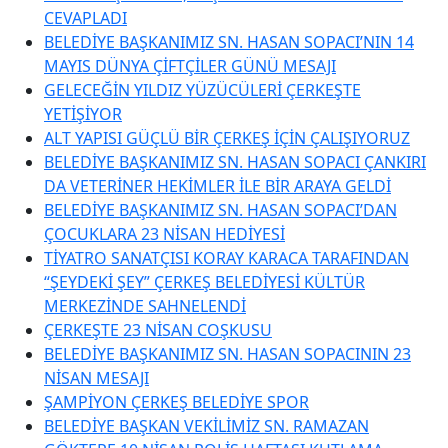
CEVAPLADI
BELEDİYE BAŞKANIMIZ SN. HASAN SOPACI’NIN 14
MAYIS DÜNYA ÇİFTÇİLER GÜNÜ MESAJI
GELECEĞİN YILDIZ YÜZÜCÜLERİ ÇERKEŞTE
YETİŞİYOR
ALT YAPISI GÜÇLÜ BİR ÇERKEŞ İÇİN ÇALIŞIYORUZ
BELEDİYE BAŞKANIMIZ SN. HASAN SOPACI ÇANKIRI
DA VETERİNER HEKİMLER İLE BİR ARAYA GELDİ
BELEDİYE BAŞKANIMIZ SN. HASAN SOPACI’DAN
ÇOCUKLARA 23 NİSAN HEDİYESİ
TİYATRO SANATÇISI KORAY KARACA TARAFINDAN
“ŞEYDEKİ ŞEY” ÇERKEŞ BELEDİYESİ KÜLTÜR
MERKEZİNDE SAHNELENDİ
ÇERKEŞTE 23 NİSAN COŞKUSU
BELEDİYE BAŞKANIMIZ SN. HASAN SOPACININ 23
NİSAN MESAJI
ŞAMPİYON ÇERKEŞ BELEDİYE SPOR
BELEDİYE BAŞKAN VEKİLİMİZ SN. RAMAZAN