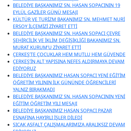
BELEDİYE BAŞKANIMIZ SN. HASAN SOPACININ 19
EYLÜL GAZİLER GÜNÜ MESAJI
KÜLTÜR VE TURİZM BAKANIMIZ SN. MEHMET NURİ
ERSOY İLÇEMİZİ ZİYARET ETTİ
BELEDİYE BAŞKANIMIZ SN. HASAN SOPACI ÇEVRE
ŞEHİRCİLİK VE İKLİM DEĞİŞİKLİĞİ BAKANIMIZ SN.
MURAT KURUM’U ZİYARET ETTİ
ÇERKEŞ’TE ÇOCUKLAR HEM MUTLU HEM GÜVENDE
ÇERKEŞ’İN ALT YAPISINA NEFES ALDIRMAYA DEVAM
EDİYORUZ
BELEDİYE BAŞKANIMIZ HASAN SOPACI YENİ EĞİTİM
ÖĞRETİM YILININ İLK GÜNÜNDE ÖĞRENCİLERİ
YALNIZ BIRAKMADI
BELEDİYE BAŞKANIMIZ SN. HASAN SOPACININ YENİ
EĞİTİM ÖĞRETİM YILI MESAJI
BELEDİYE BAŞKANIMIZ HASAN SOPACI PAZAR
ESNAFINA HAYIRLI İŞLER DİLEDİ
SICAK ASFALT ÇALIŞMALARIMIZA ARALIKSIZ DEVAM