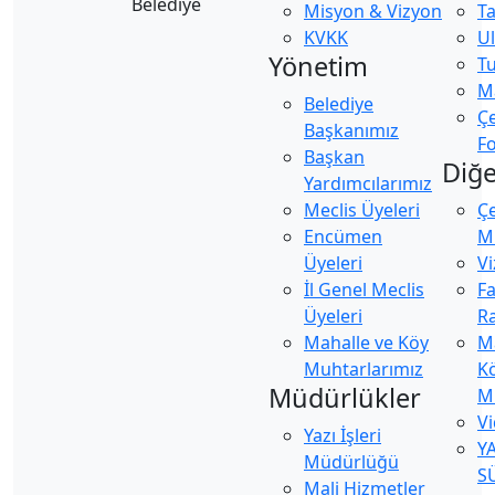
Misyon & Vizyon
Ta
KVKK
U
Yönetim
Tu
Ma
Belediye
Ç
Başkanımız
Fo
Başkan
Diğe
Yardımcılarımız
Meclis Üyeleri
Ç
Encümen
Mü
Üyeleri
Vi
İl Genel Meclis
Fa
Üyeleri
Ra
Mahalle ve Köy
M
Muhtarlarımız
K
Müdürlükler
M
Vi
Yazı İşleri
Y
Müdürlüğü
S
Mali Hizmetler