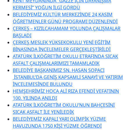
KENT MEYDANINDA “GAZZE İÇİN DAYANIŞMA
KERMESİ” YOĞUN İLGİ GÖRDÜ
BELEDİYEMİZ KÜLTÜR MERKEZİNDE 24 KASIM
ÖĞRETMENLER GÜNÜ PROGRAMI DÜZENLENDİ
ÇERKEŞ – KIZILCAHAMAM YOLUNDA ÇALIŞMALAR
BAŞLADI
ÇERKEŞ MESLEK YÜKSEKOKULU YENİ EĞİTİM
BİNASINDA İNCELEMELER GERÇEKLEŞTİRİLDİ
ATATÜRK İLKÖĞRETİM OKULU ETRAFINDA SICAK
ASFALT ÇALIŞMALARIMIZI TAMAMLADIK
BELEDİYE BAŞKANIMIZ SN. HASAN SOPACI
İSTANBUL’DA GENİŞ KAPSAMLI SANAYİ VE YATIRIM
İNCELEMESİNDE BULUNDU
HEMŞEHRİMİZ HOCA ALİ RIZA EFENDİ VEFATININ
100. YILINDA ANILDI
ATATÜRK İLKÖĞRETİM OKULU’NUN BAHÇESİNİ
SICAK ASFALT İLE YENİLEDİK
BELEDİYEMİZ KAPALI YARI OLİMPİK YÜZME
HAVUZUNDA 1750 KİŞİ YÜZME ÖĞRENDİ