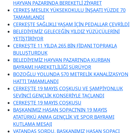
HAYVAN PAZARINDA BEREKETLİ ZİYARET
ÇERKEŞ MESLEK YÜKSEKOKULU İNŞAATI YÜZDE 70
TAMAMLANDI
ÇERKEŞTE SAĞLIKLI YAŞAM İÇİN PEDALLAR ÇEVRİLDİ
BELEDİYEMİZ GELECEĞİN YILDIZ YÜZÜCÜLERİNİ
YETİŞTİRİYOR
ÇERKEŞ’TE 11 YILDA 265 BİN FİDANI TOPRAKLA
BULUŞTURDUK
BELEDİYEMİZ HAYVAN PAZARI’NDA KURBAN
BAYRAMI HAREKETLİLİĞİ SÜRÜYOR
BOZOĞLU YOLUNDA 570 METRELİK KANALİZASYON
HATTI TAMAMLANDI
ÇERKEŞ’TE 19 MAYIS COŞKUSU VE ŞAMPİYONLUK
SEVİNCİ GENÇLİK KONSERİYLE TAÇLANDI
ÇERKEŞ’TE 19 MAYIS COŞKUSU
BAŞKANIMIZ HASAN SOPACI’NIN 19 MAYIS
ATATÜRKÜ ANMA GENÇLİK VE SPOR BAYRAMI
KUTLAMA MESAJI
VATANDAŞ SORDU, BAŞKANIMIZ HASAN SOPACI