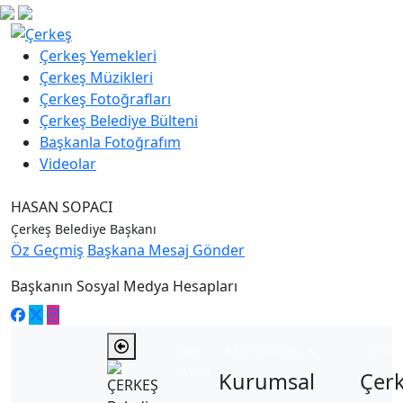
Çerkeş Yemekleri
Çerkeş Müzikleri
Çerkeş Fotoğrafları
Çerkeş Belediye Bülteni
Başkanla Fotoğrafım
Videolar
HASAN SOPACI
Çerkeş Belediye Başkanı
Öz Geçmiş
Başkana Mesaj Gönder
Başkanın Sosyal Medya Hesapları
ANA
KURUMSAL
ÇER
SAYFA
Kurumsal
Çer