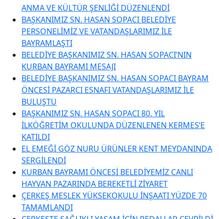
ANMA VE KÜLTÜR ŞENLİĞİ DÜZENLENDİ
BAŞKANIMIZ SN. HASAN SOPACI BELEDİYE
PERSONELİMİZ VE VATANDAŞLARIMIZ İLE
BAYRAMLAŞTI
BELEDİYE BAŞKANIMIZ SN. HASAN SOPACI’NIN
KURBAN BAYRAMI MESAJI
BELEDİYE BAŞKANIMIZ SN. HASAN SOPACI BAYRAM
ÖNCESİ PAZARCI ESNAFI VATANDAŞLARIMIZ İLE
BULUŞTU
BAŞKANIMIZ SN. HASAN SOPACI 80. YIL
İLKÖĞRETİM OKULUNDA DÜZENLENEN KERMES’E
KATILDI
EL EMEĞİ GÖZ NURU ÜRÜNLER KENT MEYDANINDA
SERGİLENDİ
KURBAN BAYRAMI ÖNCESİ BELEDİYEMİZ CANLI
HAYVAN PAZARINDA BEREKETLİ ZİYARET
ÇERKEŞ MESLEK YÜKSEKOKULU İNŞAATI YÜZDE 70
TAMAMLANDI
ÇERKEŞTE SAĞLIKLI YAŞAM İÇİN PEDALLAR ÇEVRİLDİ