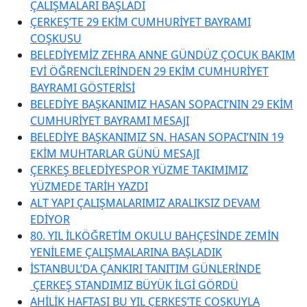
ÇALIŞMALARI BAŞLADI
ÇERKEŞ’TE 29 EKİM CUMHURİYET BAYRAMI
COŞKUSU
BELEDİYEMİZ ZEHRA ANNE GÜNDÜZ ÇOCUK BAKIM
EVİ ÖĞRENCİLERİNDEN 29 EKİM CUMHURİYET
BAYRAMI GÖSTERİSİ
BELEDİYE BAŞKANIMIZ HASAN SOPACI’NIN 29 EKİM
CUMHURİYET BAYRAMI MESAJI
BELEDİYE BAŞKANIMIZ SN. HASAN SOPACI’NIN 19
EKİM MUHTARLAR GÜNÜ MESAJI
ÇERKEŞ BELEDİYESPOR YÜZME TAKIMIMIZ
YÜZMEDE TARİH YAZDI
ALT YAPI ÇALIŞMALARIMIZ ARALIKSIZ DEVAM
EDİYOR
80. YIL İLKÖĞRETİM OKULU BAHÇESİNDE ZEMİN
YENİLEME ÇALIŞMALARINA BAŞLADIK
İSTANBUL’DA ÇANKIRI TANITIM GÜNLERİNDE
ÇERKEŞ STANDIMIZ BÜYÜK İLGİ GÖRDÜ
AHİLİK HAFTASI BU YIL ÇERKEŞ’TE COŞKUYLA