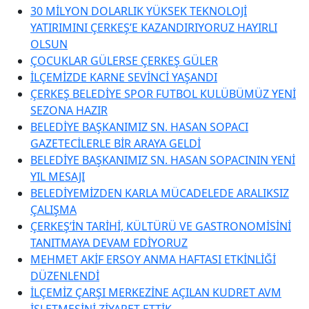
30 MİLYON DOLARLIK YÜKSEK TEKNOLOJİ
YATIRIMINI ÇERKEŞ’E KAZANDIRIYORUZ HAYIRLI
OLSUN
ÇOCUKLAR GÜLERSE ÇERKEŞ GÜLER
İLÇEMİZDE KARNE SEVİNCİ YAŞANDI
ÇERKEŞ BELEDİYE SPOR FUTBOL KULÜBÜMÜZ YENİ
SEZONA HAZIR
BELEDİYE BAŞKANIMIZ SN. HASAN SOPACI
GAZETECİLERLE BİR ARAYA GELDİ
BELEDİYE BAŞKANIMIZ SN. HASAN SOPACININ YENİ
YIL MESAJI
BELEDİYEMİZDEN KARLA MÜCADELEDE ARALIKSIZ
ÇALIŞMA
ÇERKEŞ’İN TARİHİ, KÜLTÜRÜ VE GASTRONOMİSİNİ
TANITMAYA DEVAM EDİYORUZ
MEHMET AKİF ERSOY ANMA HAFTASI ETKİNLİĞİ
DÜZENLENDİ
İLÇEMİZ ÇARŞI MERKEZİNE AÇILAN KUDRET AVM
İŞLETMESİNİ ZİYARET ETTİK