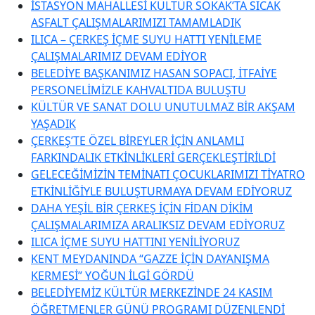
İSTASYON MAHALLESİ KÜLTÜR SOKAK’TA SICAK
ASFALT ÇALIŞMALARIMIZI TAMAMLADIK
ILICA – ÇERKEŞ İÇME SUYU HATTI YENİLEME
ÇALIŞMALARIMIZ DEVAM EDİYOR
BELEDİYE BAŞKANIMIZ HASAN SOPACI, İTFAİYE
PERSONELİMİZLE KAHVALTIDA BULUŞTU
KÜLTÜR VE SANAT DOLU UNUTULMAZ BİR AKŞAM
YAŞADIK
ÇERKEŞ’TE ÖZEL BİREYLER İÇİN ANLAMLI
FARKINDALIK ETKİNLİKLERİ GERÇEKLEŞTİRİLDİ
GELECEĞİMİZİN TEMİNATI ÇOCUKLARIMIZI TİYATRO
ETKİNLİĞİYLE BULUŞTURMAYA DEVAM EDİYORUZ
DAHA YEŞİL BİR ÇERKEŞ İÇİN FİDAN DİKİM
ÇALIŞMALARIMIZA ARALIKSIZ DEVAM EDİYORUZ
ILICA İÇME SUYU HATTINI YENİLİYORUZ
KENT MEYDANINDA “GAZZE İÇİN DAYANIŞMA
KERMESİ” YOĞUN İLGİ GÖRDÜ
BELEDİYEMİZ KÜLTÜR MERKEZİNDE 24 KASIM
ÖĞRETMENLER GÜNÜ PROGRAMI DÜZENLENDİ