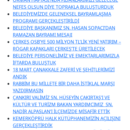
NEFES OLSUN DİYE TOPRAKLA BULUŞTURDUK
BELEDİYEMİZDE GELENEKSEL BAYRAMLAŞMA
PROGRAMI GERÇEKLEŞTİRİLDİ
BELEDİYE BAŞKANIMIZ SN. HASAN SOPACI’DAN
RAMAZAN BAYRAMI MESAJI
ÇERKEŞ OSB’YE 500 MİLYON TL’LİK YENİ YATIRIM –
RÖGAR KAPAKLARI ÇERKEŞ’TE ÜRETİLECEK
BELEDİYE PERSONELİMİZ VE EMEKTARLARIMIZLA
İFTARDA BULUŞTUK
18 MART ÇANAKKALE ZAFERİ VE ŞEHİTLERİMİZİ
ANDIK
RABBİM BU MİLLETE BİR DAHA İSTİKLAL MARŞI
YAZDIRMASIN
ÇANKIRI VALİMİZ SN. HÜSEYİN ÇAKIRTAŞ’I VE
KÜLTÜR VE TURİZM BAKAN YARDIMCIMIZ SN.
NADİR ALPASLAN’I İLÇEMİZDE MİSAFİR ETTİK
KEMERKÖPRÜ HALK KÜTÜPHANEMİZİN AÇILIŞINI
GERÇEKLEŞTİRDİK