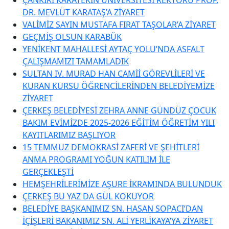
DR. MEVLÜT KARATAŞ’A ZİYARET
VALİMİZ SAYIN MUSTAFA FIRAT TAŞOLAR’A ZİYARET
GEÇMİŞ OLSUN KARABÜK
YENİKENT MAHALLESİ AYTAÇ YOLU’NDA ASFALT
ÇALIŞMAMIZI TAMAMLADIK
SULTAN IV. MURAD HAN CAMİİ GÖREVLİLERİ VE
KURAN KURSU ÖĞRENCİLERİNDEN BELEDİYEMİZE
ZİYARET
ÇERKEŞ BELEDİYESİ ZEHRA ANNE GÜNDÜZ ÇOCUK
BAKIM EVİMİZDE 2025-2026 EĞİTİM ÖĞRETİM YILI
KAYITLARIMIZ BAŞLIYOR
15 TEMMUZ DEMOKRASİ ZAFERİ VE ŞEHİTLERİ
ANMA PROGRAMI YOĞUN KATILIM İLE
GERÇEKLEŞTİ
HEMŞEHRİLERİMİZE AŞURE İKRAMINDA BULUNDUK
ÇERKEŞ BU YAZ DA GÜL KOKUYOR
BELEDİYE BAŞKANIMIZ SN. HASAN SOPACI’DAN
İÇİŞLERİ BAKANIMIZ SN. ALİ YERLİKAYA’YA ZİYARET