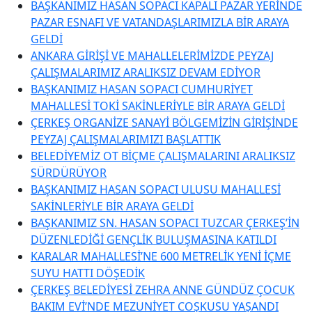
BAŞKANIMIZ HASAN SOPACI KAPALI PAZAR YERİNDE
PAZAR ESNAFI VE VATANDAŞLARIMIZLA BİR ARAYA
GELDİ
ANKARA GİRİŞİ VE MAHALLELERİMİZDE PEYZAJ
ÇALIŞMALARIMIZ ARALIKSIZ DEVAM EDİYOR
BAŞKANIMIZ HASAN SOPACI CUMHURİYET
MAHALLESİ TOKİ SAKİNLERİYLE BİR ARAYA GELDİ
ÇERKEŞ ORGANİZE SANAYİ BÖLGEMİZİN GİRİŞİNDE
PEYZAJ ÇALIŞMALARIMIZI BAŞLATTIK
BELEDİYEMİZ OT BİÇME ÇALIŞMALARINI ARALIKSIZ
SÜRDÜRÜYOR
BAŞKANIMIZ HASAN SOPACI ULUSU MAHALLESİ
SAKİNLERİYLE BİR ARAYA GELDİ
BAŞKANIMIZ SN. HASAN SOPACI TUZCAR ÇERKEŞ’İN
DÜZENLEDİĞİ GENÇLİK BULUŞMASINA KATILDI
KARALAR MAHALLESİ’NE 600 METRELİK YENİ İÇME
SUYU HATTI DÖŞEDİK
ÇERKEŞ BELEDİYESİ ZEHRA ANNE GÜNDÜZ ÇOCUK
BAKIM EVİ’NDE MEZUNİYET COŞKUSU YAŞANDI