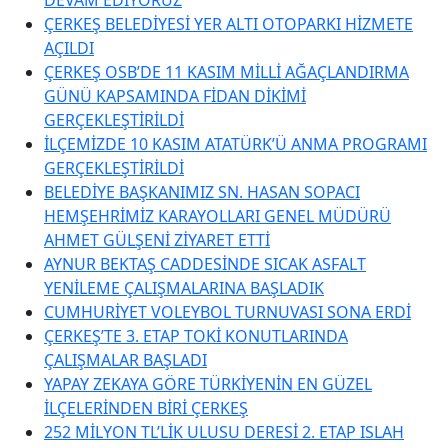
ÇERKEŞ BELEDİYESİ YER ALTI OTOPARKI HİZMETE
AÇILDI
ÇERKEŞ OSB’DE 11 KASIM MİLLİ AĞAÇLANDIRMA
GÜNÜ KAPSAMINDA FİDAN DİKİMİ
GERÇEKLEŞTİRİLDİ
İLÇEMİZDE 10 KASIM ATATÜRK’Ü ANMA PROGRAMI
GERÇEKLEŞTİRİLDİ
BELEDİYE BAŞKANIMIZ SN. HASAN SOPACI
HEMŞEHRİMİZ KARAYOLLARI GENEL MÜDÜRÜ
AHMET GÜLŞENİ ZİYARET ETTİ
AYNUR BEKTAŞ CADDESİNDE SICAK ASFALT
YENİLEME ÇALIŞMALARINA BAŞLADIK
CUMHURİYET VOLEYBOL TURNUVASI SONA ERDİ
ÇERKEŞ’TE 3. ETAP TOKİ KONUTLARINDA
ÇALIŞMALAR BAŞLADI
YAPAY ZEKAYA GÖRE TÜRKİYENİN EN GÜZEL
İLÇELERİNDEN BİRİ ÇERKEŞ
252 MİLYON TL’LİK ULUSU DERESİ 2. ETAP ISLAH