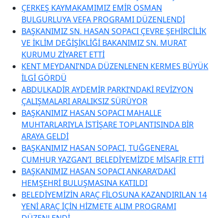
ÇERKEŞ KAYMAKAMIMIZ EMİR OSMAN
BULGURLUYA VEFA PROGRAMI DÜZENLENDİ
BAŞKANIMIZ SN. HASAN SOPACI ÇEVRE ŞEHİRCİLİK
VE İKLİM DEĞİŞİKLİĞİ BAKANIMIZ SN. MURAT
KURUMU ZİYARET ETTİ
KENT MEYDANI’NDA DÜZENLENEN KERMES BÜYÜK
İLGİ GÖRDÜ
ABDULKADİR AYDEMİR PARKI’NDAKİ REVİZYON
ÇALIŞMALARI ARALIKSIZ SÜRÜYOR
BAŞKANIMIZ HASAN SOPACI MAHALLE
MUHTARLARIYLA İSTİŞARE TOPLANTISINDA BİR
ARAYA GELDİ
BAŞKANIMIZ HASAN SOPACI, TUĞGENERAL
CUMHUR YAZGAN’I BELEDİYEMİZDE MİSAFİR ETTİ
BAŞKANIMIZ HASAN SOPACI ANKARA’DAKİ
HEMŞEHRİ BULUŞMASINA KATILDI
BELEDİYEMİZİN ARAÇ FİLOSUNA KAZANDIRILAN 14
YENİ ARAÇ İÇİN HİZMETE ALIM PROGRAMI
DÜZENLENDİ