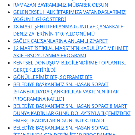
RAMAZAN BAYRAMIMIZ MÜBAREK OLSUN
GELENEKSEL HALK İFTARIMIZA VATANDAŞLARIMIZ
YOĞUN İLGİ GÖSTERDİ
18 MART ŞEHİTLERİ ANMA GÜNÜ VE ÇANAKKALE
DENİZ ZAFERİ’NİN 110. YILDÖNÜMÜ
SAĞLIK ÇALIŞANLARINA ANLAMLI ZİYARET
12 MART İSTİKLAL MARŞI’NIN KABULÜ VE MEHMET
AKİF ERSOY’U ANMA PROGRAMI
KENTSEL DÖNÜŞÜM BİLGİLENDİRME TOPLANTISI
GERÇEKLEŞTİRİLDİ
GÖNÜLLERİMİZ BİR, SOFRAMIZ BİR
BELEDİYE BAŞKANIMIZ SN. HASAN SOPACI
İSTANBULDA’DA ÇANKIRILILAR VAKFI’NIN İFTAR
PROGRAMINA KATILDI
BELEDİYE BAŞKANIMIZ SN. HASAN SOPACI 8 MART
DÜNYA KADINLAR GÜNÜ DOLAYISIYLA İLÇEMİZDEKİ
EMEKÇİ KADINLARIN GÜNÜNÜ KUTLADI
BELEDİYE BAŞKANIMIZ SN. HASAN SOPACI
İSTANBUL’DA ÇANDEF’İN İFTAR PROGRAMINA