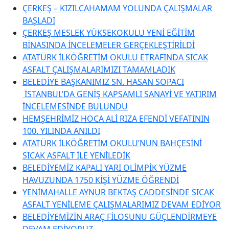
ÇERKEŞ – KIZILCAHAMAM YOLUNDA ÇALIŞMALAR
BAŞLADI
ÇERKEŞ MESLEK YÜKSEKOKULU YENİ EĞİTİM
BİNASINDA İNCELEMELER GERÇEKLEŞTİRİLDİ
ATATÜRK İLKÖĞRETİM OKULU ETRAFINDA SICAK
ASFALT ÇALIŞMALARIMIZI TAMAMLADIK
BELEDİYE BAŞKANIMIZ SN. HASAN SOPACI
İSTANBUL’DA GENİŞ KAPSAMLI SANAYİ VE YATIRIM
İNCELEMESİNDE BULUNDU
HEMŞEHRİMİZ HOCA ALİ RIZA EFENDİ VEFATININ
100. YILINDA ANILDI
ATATÜRK İLKÖĞRETİM OKULU’NUN BAHÇESİNİ
SICAK ASFALT İLE YENİLEDİK
BELEDİYEMİZ KAPALI YARI OLİMPİK YÜZME
HAVUZUNDA 1750 KİŞİ YÜZME ÖĞRENDİ
YENİMAHALLE AYNUR BEKTAŞ CADDESİNDE SICAK
ASFALT YENİLEME ÇALIŞMALARIMIZ DEVAM EDİYOR
BELEDİYEMİZİN ARAÇ FİLOSUNU GÜÇLENDİRMEYE
DEVAM EDİYORUZ