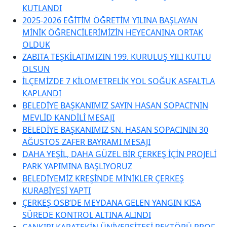
KUTLANDI
2025-2026 EĞİTİM ÖĞRETİM YILINA BAŞLAYAN
MİNİK ÖĞRENCİLERİMİZİN HEYECANINA ORTAK
OLDUK
ZABITA TEŞKİLATIMIZIN 199. KURULUŞ YILI KUTLU
OLSUN
İLÇEMİZDE 7 KİLOMETRELİK YOL SOĞUK ASFALTLA
KAPLANDI
BELEDİYE BAŞKANIMIZ SAYIN HASAN SOPACI’NIN
MEVLİD KANDİLİ MESAJI
BELEDİYE BAŞKANIMIZ SN. HASAN SOPACININ 30
AĞUSTOS ZAFER BAYRAMI MESAJI
DAHA YEŞİL, DAHA GÜZEL BİR ÇERKEŞ İÇİN PROJELİ
PARK YAPIMINA BAŞLIYORUZ
BELEDİYEMİZ KREŞİNDE MİNİKLER ÇERKEŞ
KURABİYESİ YAPTI
ÇERKEŞ OSB’DE MEYDANA GELEN YANGIN KISA
SÜREDE KONTROL ALTINA ALINDI
ÇANKIRI KARATEKİN ÜNİVERSİTESİ REKTÖRÜ PROF.