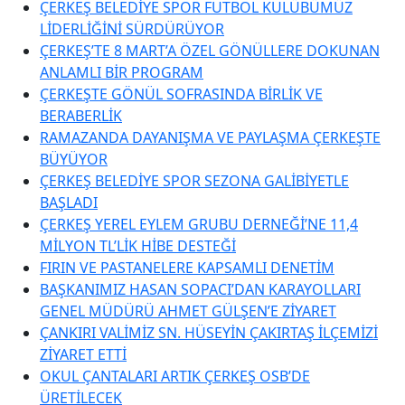
ÇERKEŞ BELEDİYE SPOR FUTBOL KULÜBÜMÜZ
LİDERLİĞİNİ SÜRDÜRÜYOR
ÇERKEŞ’TE 8 MART’A ÖZEL GÖNÜLLERE DOKUNAN
ANLAMLI BİR PROGRAM
ÇERKEŞTE GÖNÜL SOFRASINDA BİRLİK VE
BERABERLİK
RAMAZANDA DAYANIŞMA VE PAYLAŞMA ÇERKEŞTE
BÜYÜYOR
ÇERKEŞ BELEDİYE SPOR SEZONA GALİBİYETLE
BAŞLADI
ÇERKEŞ YEREL EYLEM GRUBU DERNEĞİ’NE 11,4
MİLYON TL’LİK HİBE DESTEĞİ
FIRIN VE PASTANELERE KAPSAMLI DENETİM
BAŞKANIMIZ HASAN SOPACI’DAN KARAYOLLARI
GENEL MÜDÜRÜ AHMET GÜLŞEN’E ZİYARET
ÇANKIRI VALİMİZ SN. HÜSEYİN ÇAKIRTAŞ İLÇEMİZİ
ZİYARET ETTİ
OKUL ÇANTALARI ARTIK ÇERKEŞ OSB’DE
ÜRETİLECEK