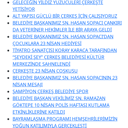
GELECEĞİN YILDIZ YÜZÜCÜLERİ ÇERKEŞTE
YETİŞİYOR
ALT YAPISI GÜÇLÜ BİR ÇERKEŞ İÇİN ÇALIŞIYORUZ
BELEDİYE BAŞKANIMIZ SN. HASAN SOPACI ÇANKIRI
DA VETERİNER HEKİMLER İLE BİR ARAYA GELDİ
BELEDİYE BAŞKANIMIZ SN. HASAN SOPACI’DAN
ÇOCUKLARA 23 NİSAN HEDİYESİ
TİYATRO SANATÇISI KORAY KARACA TARAFINDAN
“ŞEYDEKİ ŞEY” ÇERKEŞ BELEDİYESİ KÜLTÜR
MERKEZİNDE SAHNELENDİ
ÇERKEŞTE 23 NİSAN COŞKUSU
BELEDİYE BAŞKANIMIZ SN. HASAN SOPACININ 23
NİSAN MESAJI
ŞAMPİYON ÇERKEŞ BELEDİYE SPOR
BELEDİYE BAŞKAN VEKİLİMİZ SN. RAMAZAN
GÖKTEPE 10 NİSAN POLİS HAFTASI KUTLAMA
ETKİNLİKLERİNE KATILDI
BAYRAMLAŞMA PROGRAMI HEMŞEHRİLERİMİZİN
YOĞUN KATILIMIYLA GERÇEKLEŞTİ