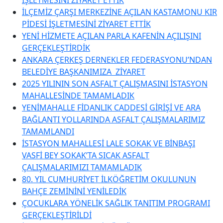
İLÇEMİZ ÇARŞI MERKEZİNE AÇILAN KASTAMONU KIR
PİDESİ İŞLETMESİNİ ZİYARET ETTİK
YENİ HİZMETE AÇILAN PARLA KAFENİN AÇILIŞINI
GERÇEKLEŞTİRDİK
ANKARA ÇERKEŞ DERNEKLER FEDERASYONU’NDAN
BELEDİYE BAŞKANIMIZA ZİYARET
2025 YILININ SON ASFALT ÇALIŞMASINI İSTASYON
MAHALLESİNDE TAMAMLADIK
YENİMAHALLE FİDANLIK CADDESİ GİRİŞİ VE ARA
BAĞLANTI YOLLARINDA ASFALT ÇALIŞMALARIMIZ
TAMAMLANDI
İSTASYON MAHALLESİ LALE SOKAK VE BİNBAŞI
VASFİ BEY SOKAK’TA SICAK ASFALT
ÇALIŞMALARIMIZI TAMAMLADIK
80. YIL CUMHURİYET İLKÖĞRETİM OKULUNUN
BAHÇE ZEMİNİNİ YENİLEDİK
ÇOCUKLARA YÖNELİK SAĞLIK TANITIM PROGRAMI
GERÇEKLEŞTİRİLDİ