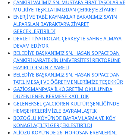
ÇANKIRI VALİMİZ SN. MUSTAFA FIRAT TAŞOLAR VE
MÜLKİYE TEŞKİLATIMIZDAN ÇERKEŞ’E ZİYARET
ENERJİ VE TABİİ KAYNAKLAR BAKANIMIZ SAYIN
ALPARSLAN BAYRAKTAR’A ZİYARET
GERÇEKLEŞTİRİLDİ
DEVLET TİYATROLARI ÇERKEŞ’TE SAHNE ALMAYA
DEVAM EDİYOR
BELEDİYE BAŞKANIMIZ SN. HASAN SOPACI’DAN
ÇANKIRI KARATEKİN ÜNİVERSİTESİ REKTÖRÜNE
HAYIRLI OLSUN ZİYARETİ
BELEDİYE BAŞKANIMIZ SN. HASAN SOPACI’DAN
TATİL MESAJI VE ÖĞRETMENLERİMİZE TEŞEKKÜR
GAZİOSMANPAŞA İLKÖĞRETİM OKULU’NDA
DÜZENLENEN KERMESE KATILDIK
GELENEKSEL ÇALCIÖREN KÜLTÜR ŞENLİĞİ’NDE
HEMŞEHRİLERİMİZLE BAYRAMLAŞTIK
BOZOĞLU KÖYÜ’NDE BAYRAMLAŞMA VE KÖY
KONAĞI AÇILIŞI GERÇEKLEŞTİRİLDİ
ALİÖZÜ KÖYÜ’NDE 26. HOROSAN ERENLERİNİ