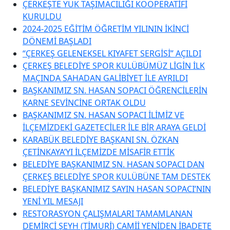
ÇERKEŞTE YÜK TAŞIMACILIĞI KOOPERATİFİ
KURULDU
2024-2025 EĞİTİM ÖĞRETİM YILININ İKİNCİ
DÖNEMİ BAŞLADI
“ÇERKEŞ GELENEKSEL KIYAFET SERGİSİ” AÇILDI
ÇERKEŞ BELEDİYE SPOR KULÜBÜMÜZ LİGİN İLK
MAÇINDA SAHADAN GALİBİYET İLE AYRILDI
BAŞKANIMIZ SN. HASAN SOPACI ÖĞRENCİLERİN
KARNE SEVİNCİNE ORTAK OLDU
BAŞKANIMIZ SN. HASAN SOPACI İLİMİZ VE
İLÇEMİZDEKİ GAZETECİLER İLE BİR ARAYA GELDİ
KARABÜK BELEDİYE BAŞKANI SN. ÖZKAN
ÇETİNKAYA’YI İLÇEMİZDE MİSAFİR ETTİK
BELEDİYE BAŞKANIMIZ SN. HASAN SOPACI DAN
ÇERKEŞ BELEDİYE SPOR KULÜBÜNE TAM DESTEK
BELEDİYE BAŞKANIMIZ SAYIN HASAN SOPACI’NIN
YENİ YIL MESAJI
RESTORASYON ÇALIŞMALARI TAMAMLANAN
DEMİRCİ ŞEYH (TİMURİ) CAMİİ YENİDEN İBADETE