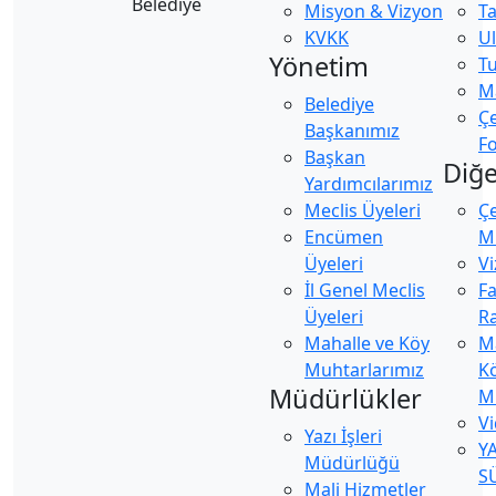
Misyon & Vizyon
Ta
KVKK
U
Yönetim
Tu
Ma
Belediye
Ç
Başkanımız
Fo
Başkan
Diğe
Yardımcılarımız
Meclis Üyeleri
Ç
Encümen
Mü
Üyeleri
Vi
İl Genel Meclis
Fa
Üyeleri
Ra
Mahalle ve Köy
M
Muhtarlarımız
K
Müdürlükler
M
Vi
Yazı İşleri
Y
Müdürlüğü
S
Mali Hizmetler