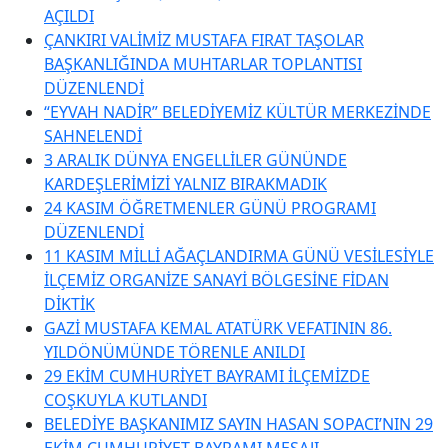
AÇILDI
ÇANKIRI VALİMİZ MUSTAFA FIRAT TAŞOLAR
BAŞKANLIĞINDA MUHTARLAR TOPLANTISI
DÜZENLENDİ
“EYVAH NADİR” BELEDİYEMİZ KÜLTÜR MERKEZİNDE
SAHNELENDİ
3 ARALIK DÜNYA ENGELLİLER GÜNÜNDE
KARDEŞLERİMİZİ YALNIZ BIRAKMADIK
24 KASIM ÖĞRETMENLER GÜNÜ PROGRAMI
DÜZENLENDİ
11 KASIM MİLLİ AĞAÇLANDIRMA GÜNÜ VESİLESİYLE
İLÇEMİZ ORGANİZE SANAYİ BÖLGESİNE FİDAN
DİKTİK
GAZİ MUSTAFA KEMAL ATATÜRK VEFATININ 86.
YILDÖNÜMÜNDE TÖRENLE ANILDI
29 EKİM CUMHURİYET BAYRAMI İLÇEMİZDE
COŞKUYLA KUTLANDI
BELEDİYE BAŞKANIMIZ SAYIN HASAN SOPACI’NIN 29
EKİM CUMHURİYET BAYRAMI MESAJI