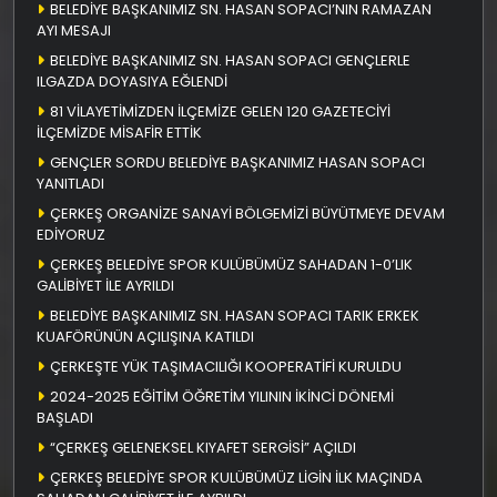
BELEDİYE BAŞKANIMIZ SN. HASAN SOPACI’NIN RAMAZAN
AYI MESAJI
BELEDİYE BAŞKANIMIZ SN. HASAN SOPACI GENÇLERLE
ILGAZDA DOYASIYA EĞLENDİ
81 VİLAYETİMİZDEN İLÇEMİZE GELEN 120 GAZETECİYİ
İLÇEMİZDE MİSAFİR ETTİK
GENÇLER SORDU BELEDİYE BAŞKANIMIZ HASAN SOPACI
YANITLADI
ÇERKEŞ ORGANİZE SANAYİ BÖLGEMİZİ BÜYÜTMEYE DEVAM
EDİYORUZ
ÇERKEŞ BELEDİYE SPOR KULÜBÜMÜZ SAHADAN 1-0’LIK
GALİBİYET İLE AYRILDI
BELEDİYE BAŞKANIMIZ SN. HASAN SOPACI TARIK ERKEK
KUAFÖRÜNÜN AÇILIŞINA KATILDI
ÇERKEŞTE YÜK TAŞIMACILIĞI KOOPERATİFİ KURULDU
2024-2025 EĞİTİM ÖĞRETİM YILININ İKİNCİ DÖNEMİ
BAŞLADI
“ÇERKEŞ GELENEKSEL KIYAFET SERGİSİ” AÇILDI
ÇERKEŞ BELEDİYE SPOR KULÜBÜMÜZ LİGİN İLK MAÇINDA