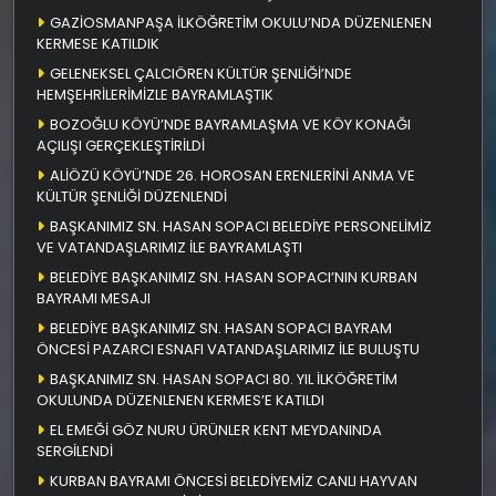
GAZİOSMANPAŞA İLKÖĞRETİM OKULU’NDA DÜZENLENEN
KERMESE KATILDIK
GELENEKSEL ÇALCIÖREN KÜLTÜR ŞENLİĞİ’NDE
HEMŞEHRİLERİMİZLE BAYRAMLAŞTIK
BOZOĞLU KÖYÜ’NDE BAYRAMLAŞMA VE KÖY KONAĞI
AÇILIŞI GERÇEKLEŞTİRİLDİ
ALİÖZÜ KÖYÜ’NDE 26. HOROSAN ERENLERİNİ ANMA VE
KÜLTÜR ŞENLİĞİ DÜZENLENDİ
BAŞKANIMIZ SN. HASAN SOPACI BELEDİYE PERSONELİMİZ
VE VATANDAŞLARIMIZ İLE BAYRAMLAŞTI
BELEDİYE BAŞKANIMIZ SN. HASAN SOPACI’NIN KURBAN
BAYRAMI MESAJI
BELEDİYE BAŞKANIMIZ SN. HASAN SOPACI BAYRAM
ÖNCESİ PAZARCI ESNAFI VATANDAŞLARIMIZ İLE BULUŞTU
BAŞKANIMIZ SN. HASAN SOPACI 80. YIL İLKÖĞRETİM
OKULUNDA DÜZENLENEN KERMES’E KATILDI
EL EMEĞİ GÖZ NURU ÜRÜNLER KENT MEYDANINDA
SERGİLENDİ
KURBAN BAYRAMI ÖNCESİ BELEDİYEMİZ CANLI HAYVAN