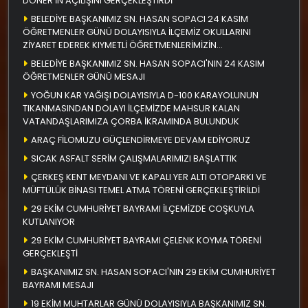
DÖNER'İN AÇILIŞINI GERÇEKLEŞTİRDİ
BELEDİYE BAŞKANIMIZ SN. HASAN SOPACI 24 KASIM
ÖĞRETMENLER GÜNÜ DOLAYISIYLA İLÇEMİZ OKULLARINI
ZİYARET EDEREK KIYMETLİ ÖĞRETMENLERİMİZİN
ÖĞRETMENLER GÜNÜNÜ KUTLADI
BELEDİYE BAŞKANIMIZ SN. HASAN SOPACI'NIN 24 KASIM
ÖĞRETMENLER GÜNÜ MESAJI
YOĞUN KAR YAĞIŞI DOLAYISIYLA D-100 KARAYOLUNUN
TIKANMASINDAN DOLAYI İLÇEMİZDE MAHSUR KALAN
VATANDAŞLARIMIZA ÇORBA İKRAMINDA BULUNDUK
ARAÇ FİLOMUZU GÜÇLENDİRMEYE DEVAM EDİYORUZ
SICAK ASFALT SERİM ÇALIŞMALARIMIZI BAŞLATTIK
ÇERKEŞ KENT MEYDANI VE KAPALI YER ALTI OTOPARKI VE
MÜFTÜLÜK BİNASI TEMEL ATMA TÖRENİ GERÇEKLEŞTİRİLDİ
29 EKİM CUMHURİYET BAYRAMI İLÇEMİZDE COŞKUYLA
KUTLANIYOR
29 EKİM CUMHURİYET BAYRAMI ÇELENK KOYMA TÖRENİ
GERÇEKLEŞTİ
BAŞKANIMIZ SN. HASAN SOPACI'NIN 29 EKİM CUMHURİYET
BAYRAMI MESAJI
19 EKİM MUHTARLAR GÜNÜ DOLAYISIYLA BAŞKANIMIZ SN.