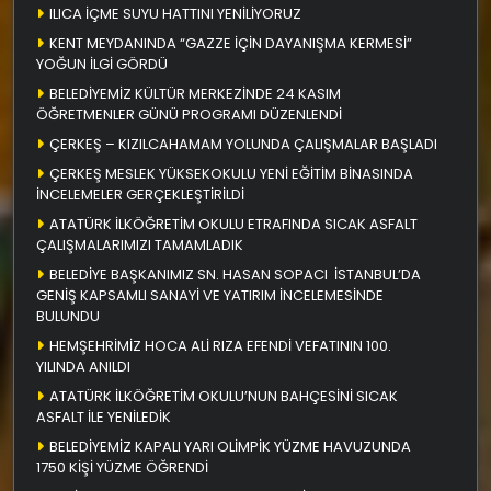
ILICA İÇME SUYU HATTINI YENİLİYORUZ
KENT MEYDANINDA “GAZZE İÇİN DAYANIŞMA KERMESİ”
YOĞUN İLGİ GÖRDÜ
BELEDİYEMİZ KÜLTÜR MERKEZİNDE 24 KASIM
ÖĞRETMENLER GÜNÜ PROGRAMI DÜZENLENDİ
ÇERKEŞ – KIZILCAHAMAM YOLUNDA ÇALIŞMALAR BAŞLADI
ÇERKEŞ MESLEK YÜKSEKOKULU YENİ EĞİTİM BİNASINDA
İNCELEMELER GERÇEKLEŞTİRİLDİ
ATATÜRK İLKÖĞRETİM OKULU ETRAFINDA SICAK ASFALT
ÇALIŞMALARIMIZI TAMAMLADIK
BELEDİYE BAŞKANIMIZ SN. HASAN SOPACI İSTANBUL’DA
GENİŞ KAPSAMLI SANAYİ VE YATIRIM İNCELEMESİNDE
BULUNDU
HEMŞEHRİMİZ HOCA ALİ RIZA EFENDİ VEFATININ 100.
YILINDA ANILDI
ATATÜRK İLKÖĞRETİM OKULU’NUN BAHÇESİNİ SICAK
ASFALT İLE YENİLEDİK
BELEDİYEMİZ KAPALI YARI OLİMPİK YÜZME HAVUZUNDA
1750 KİŞİ YÜZME ÖĞRENDİ