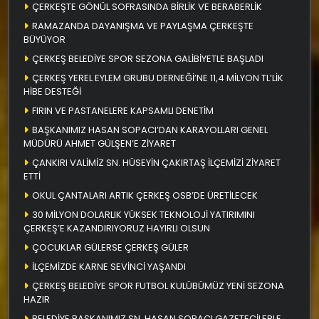
ÇERKEŞTE GÖNÜL SOFRASINDA BİRLİK VE BERABERLİK
RAMAZANDA DAYANIŞMA VE PAYLAŞMA ÇERKEŞTE
BÜYÜYOR
ÇERKEŞ BELEDİYE SPOR SEZONA GALİBİYETLE BAŞLADI
ÇERKEŞ YEREL EYLEM GRUBU DERNEĞİ’NE 11,4 MİLYON TL’LİK
HİBE DESTEĞİ
FIRIN VE PASTANELERE KAPSAMLI DENETİM
BAŞKANIMIZ HASAN SOPACI’DAN KARAYOLLARI GENEL
MÜDÜRÜ AHMET GÜLŞEN’E ZİYARET
ÇANKIRI VALİMİZ SN. HÜSEYİN ÇAKIRTAŞ İLÇEMİZİ ZİYARET
ETTİ
OKUL ÇANTALARI ARTIK ÇERKEŞ OSB’DE ÜRETİLECEK
30 MİLYON DOLARLIK YÜKSEK TEKNOLOJİ YATIRIMINI
ÇERKEŞ’E KAZANDIRIYORUZ HAYIRLI OLSUN
ÇOCUKLAR GÜLERSE ÇERKEŞ GÜLER
İLÇEMİZDE KARNE SEVİNCİ YAŞANDI
ÇERKEŞ BELEDİYE SPOR FUTBOL KULÜBÜMÜZ YENİ SEZONA
HAZIR
BELEDİYE BAŞKANIMIZ SN. HASAN SOPACI GAZETECİLERLE