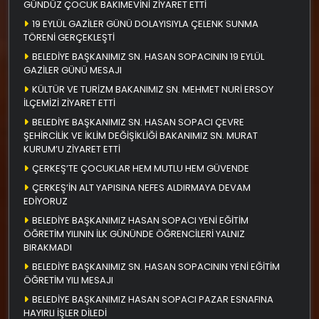
GÜNDÜZ ÇOCUK BAKIMEVİNİ ZİYARET ETTİ
19 EYLÜL GAZİLER GÜNÜ DOLAYISIYLA ÇELENK SUNMA
TÖRENİ GERÇEKLEŞTİ
BELEDİYE BAŞKANIMIZ SN. HASAN SOPACININ 19 EYLÜL
GAZİLER GÜNÜ MESAJI
KÜLTÜR VE TURİZM BAKANIMIZ SN. MEHMET NURİ ERSOY
İLÇEMİZİ ZİYARET ETTİ
BELEDİYE BAŞKANIMIZ SN. HASAN SOPACI ÇEVRE
ŞEHİRCİLİK VE İKLİM DEĞİŞİKLİĞİ BAKANIMIZ SN. MURAT
KURUM’U ZİYARET ETTİ
ÇERKEŞ’TE ÇOCUKLAR HEM MUTLU HEM GÜVENDE
ÇERKEŞ’İN ALT YAPISINA NEFES ALDIRMAYA DEVAM
EDİYORUZ
BELEDİYE BAŞKANIMIZ HASAN SOPACI YENİ EĞİTİM
ÖĞRETİM YILININ İLK GÜNÜNDE ÖĞRENCİLERİ YALNIZ
BIRAKMADI
BELEDİYE BAŞKANIMIZ SN. HASAN SOPACININ YENİ EĞİTİM
ÖĞRETİM YILI MESAJI
BELEDİYE BAŞKANIMIZ HASAN SOPACI PAZAR ESNAFINA
HAYIRLI İŞLER DİLEDİ