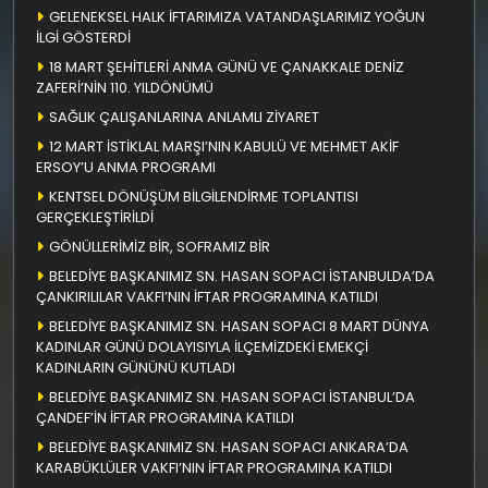
GELENEKSEL HALK İFTARIMIZA VATANDAŞLARIMIZ YOĞUN
İLGİ GÖSTERDİ
18 MART ŞEHİTLERİ ANMA GÜNÜ VE ÇANAKKALE DENİZ
ZAFERİ’NİN 110. YILDÖNÜMÜ
SAĞLIK ÇALIŞANLARINA ANLAMLI ZİYARET
12 MART İSTİKLAL MARŞI’NIN KABULÜ VE MEHMET AKİF
ERSOY’U ANMA PROGRAMI
KENTSEL DÖNÜŞÜM BİLGİLENDİRME TOPLANTISI
GERÇEKLEŞTİRİLDİ
GÖNÜLLERİMİZ BİR, SOFRAMIZ BİR
BELEDİYE BAŞKANIMIZ SN. HASAN SOPACI İSTANBULDA’DA
ÇANKIRILILAR VAKFI’NIN İFTAR PROGRAMINA KATILDI
BELEDİYE BAŞKANIMIZ SN. HASAN SOPACI 8 MART DÜNYA
KADINLAR GÜNÜ DOLAYISIYLA İLÇEMİZDEKİ EMEKÇİ
KADINLARIN GÜNÜNÜ KUTLADI
BELEDİYE BAŞKANIMIZ SN. HASAN SOPACI İSTANBUL’DA
ÇANDEF’İN İFTAR PROGRAMINA KATILDI
BELEDİYE BAŞKANIMIZ SN. HASAN SOPACI ANKARA’DA
KARABÜKLÜLER VAKFI’NIN İFTAR PROGRAMINA KATILDI