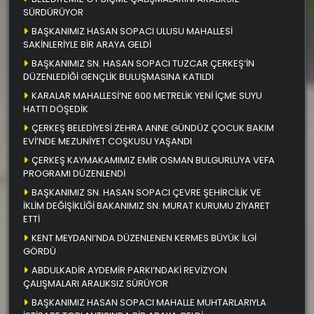
SÜRDÜRÜYOR
BAŞKANIMIZ HASAN SOPACI ULUSU MAHALLESİ
SAKİNLERİYLE BİR ARAYA GELDİ
BAŞKANIMIZ SN. HASAN SOPACI TUZCAR ÇERKEŞ’İN
DÜZENLEDİĞİ GENÇLİK BULUŞMASINA KATILDI
KARALAR MAHALLESİ’NE 600 METRELİK YENİ İÇME SUYU
HATTI DÖŞEDİK
ÇERKEŞ BELEDİYESİ ZEHRA ANNE GÜNDÜZ ÇOCUK BAKIM
EVİ’NDE MEZUNİYET COŞKUSU YAŞANDI
ÇERKEŞ KAYMAKAMIMIZ EMİR OSMAN BULGURLUYA VEFA
PROGRAMI DÜZENLENDİ
BAŞKANIMIZ SN. HASAN SOPACI ÇEVRE ŞEHİRCİLİK VE
İKLİM DEĞİŞİKLİĞİ BAKANIMIZ SN. MURAT KURUMU ZİYARET
ETTİ
KENT MEYDANI’NDA DÜZENLENEN KERMES BÜYÜK İLGİ
GÖRDÜ
ABDULKADİR AYDEMİR PARKI’NDAKİ REVİZYON
ÇALIŞMALARI ARALIKSIZ SÜRÜYOR
BAŞKANIMIZ HASAN SOPACI MAHALLE MUHTARLARIYLA