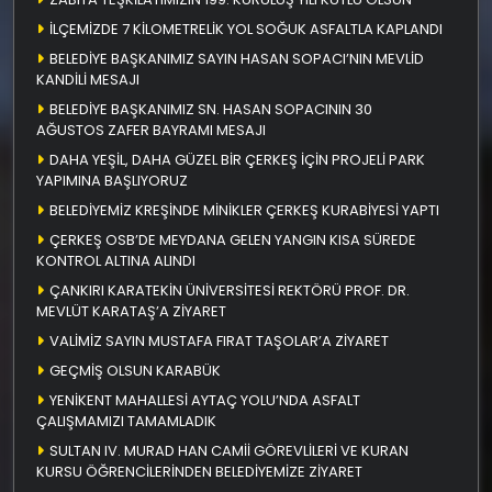
İLÇEMİZDE 7 KİLOMETRELİK YOL SOĞUK ASFALTLA KAPLANDI
BELEDİYE BAŞKANIMIZ SAYIN HASAN SOPACI’NIN MEVLİD
KANDİLİ MESAJI
BELEDİYE BAŞKANIMIZ SN. HASAN SOPACININ 30
AĞUSTOS ZAFER BAYRAMI MESAJI
DAHA YEŞİL, DAHA GÜZEL BİR ÇERKEŞ İÇİN PROJELİ PARK
YAPIMINA BAŞLIYORUZ
BELEDİYEMİZ KREŞİNDE MİNİKLER ÇERKEŞ KURABİYESİ YAPTI
ÇERKEŞ OSB’DE MEYDANA GELEN YANGIN KISA SÜREDE
KONTROL ALTINA ALINDI
ÇANKIRI KARATEKİN ÜNİVERSİTESİ REKTÖRÜ PROF. DR.
MEVLÜT KARATAŞ’A ZİYARET
VALİMİZ SAYIN MUSTAFA FIRAT TAŞOLAR’A ZİYARET
GEÇMİŞ OLSUN KARABÜK
YENİKENT MAHALLESİ AYTAÇ YOLU’NDA ASFALT
ÇALIŞMAMIZI TAMAMLADIK
SULTAN IV. MURAD HAN CAMİİ GÖREVLİLERİ VE KURAN
KURSU ÖĞRENCİLERİNDEN BELEDİYEMİZE ZİYARET