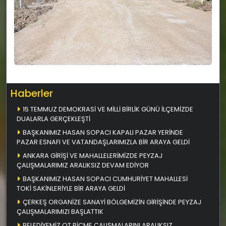
Haberler
15 TEMMUZ DEMOKRASİ VE MİLLİ BİRLİK GÜNÜ İLÇEMİZDE
DUALARLA GERÇEKLEŞTİ
BAŞKANIMIZ HASAN SOPACI KAPALI PAZAR YERİNDE
PAZAR ESNAFI VE VATANDAŞLARIMIZLA BİR ARAYA GELDİ
ANKARA GİRİŞİ VE MAHALLELERİMİZDE PEYZAJ
ÇALIŞMALARIMIZ ARALIKSIZ DEVAM EDİYOR
BAŞKANIMIZ HASAN SOPACI CUMHURİYET MAHALLESİ
TOKİ SAKİNLERİYLE BİR ARAYA GELDİ
ÇERKEŞ ORGANİZE SANAYİ BÖLGEMİZİN GİRİŞİNDE PEYZAJ
ÇALIŞMALARIMIZI BAŞLATTIK
BELEDİYEMİZ OT BİÇME ÇALIŞMALARINI ARALIKSIZ