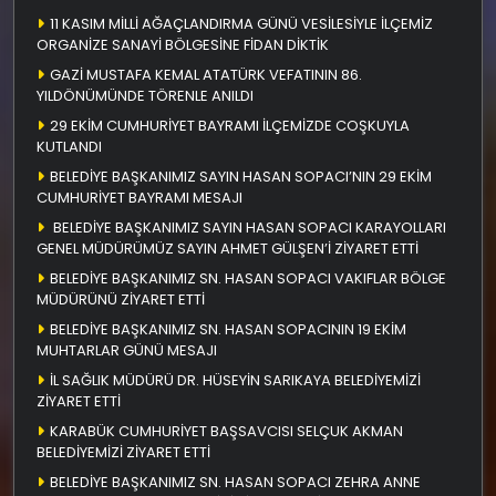
11 KASIM MİLLİ AĞAÇLANDIRMA GÜNÜ VESİLESİYLE İLÇEMİZ
ORGANİZE SANAYİ BÖLGESİNE FİDAN DİKTİK
GAZİ MUSTAFA KEMAL ATATÜRK VEFATININ 86.
YILDÖNÜMÜNDE TÖRENLE ANILDI
29 EKİM CUMHURİYET BAYRAMI İLÇEMİZDE COŞKUYLA
KUTLANDI
BELEDİYE BAŞKANIMIZ SAYIN HASAN SOPACI’NIN 29 EKİM
CUMHURİYET BAYRAMI MESAJI
BELEDİYE BAŞKANIMIZ SAYIN HASAN SOPACI KARAYOLLARI
GENEL MÜDÜRÜMÜZ SAYIN AHMET GÜLŞEN’İ ZİYARET ETTİ
BELEDİYE BAŞKANIMIZ SN. HASAN SOPACI VAKIFLAR BÖLGE
MÜDÜRÜNÜ ZİYARET ETTİ
BELEDİYE BAŞKANIMIZ SN. HASAN SOPACININ 19 EKİM
MUHTARLAR GÜNÜ MESAJI
İL SAĞLIK MÜDÜRÜ DR. HÜSEYİN SARIKAYA BELEDİYEMİZİ
ZİYARET ETTİ
KARABÜK CUMHURİYET BAŞSAVCISI SELÇUK AKMAN
BELEDİYEMİZİ ZİYARET ETTİ
BELEDİYE BAŞKANIMIZ SN. HASAN SOPACI ZEHRA ANNE