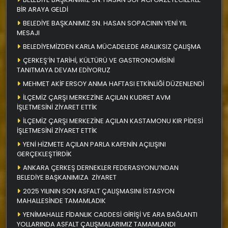
BİR ARAYA GELDİ
BELEDİYE BAŞKANIMIZ SN. HASAN SOPACININ YENİ YIL
MESAJI
BELEDİYEMİZDEN KARLA MÜCADELEDE ARALIKSIZ ÇALIŞMA
ÇERKEŞ’İN TARİHİ, KÜLTÜRÜ VE GASTRONOMİSİNİ
TANITMAYA DEVAM EDİYORUZ
MEHMET AKİF ERSOY ANMA HAFTASI ETKİNLİĞİ DÜZENLENDİ
İLÇEMİZ ÇARŞI MERKEZİNE AÇILAN KUDRET AVM
İŞLETMESİNİ ZİYARET ETTİK
İLÇEMİZ ÇARŞI MERKEZİNE AÇILAN KASTAMONU KIR PİDESİ
İŞLETMESİNİ ZİYARET ETTİK
YENİ HİZMETE AÇILAN PARLA KAFENİN AÇILIŞINI
GERÇEKLEŞTİRDİK
ANKARA ÇERKEŞ DERNEKLER FEDERASYONU’NDAN
BELEDİYE BAŞKANIMIZA ZİYARET
2025 YILININ SON ASFALT ÇALIŞMASINI İSTASYON
MAHALLESİNDE TAMAMLADIK
YENİMAHALLE FİDANLIK CADDESİ GİRİŞİ VE ARA BAĞLANTI
YOLLARINDA ASFALT ÇALIŞMALARIMIZ TAMAMLANDI