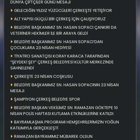
DÜNYA ÇİFTÇİLER GÜNÜ MESAJI
GELECEĞİN YILDIZ YÜZÜCÜLERİ ÇERKEŞTE YETİŞİYOR
ALT YAPISI GÜÇLÜ BİR ÇERKEŞ İÇİN ÇALIŞIYORUZ
BELEDİYE BAŞKANIMIZ SN. HASAN SOPACI ÇANKIRI DA
VETERİNER HEKİMLER İLE BİR ARAYA GELDİ
BELEDİYE BAŞKANIMIZ SN. HASAN SOPACI’DAN
ÇOCUKLARA 23 NİSAN HEDİYESİ
TİYATRO SANATÇISI KORAY KARACA TARAFINDAN
“ŞEYDEKİ ŞEY” ÇERKEŞ BELEDİYESİ KÜLTÜR MERKEZİNDE
SAHNELENDİ
ÇERKEŞTE 23 NİSAN COŞKUSU
BELEDİYE BAŞKANIMIZ SN. HASAN SOPACININ 23 NİSAN
MESAJI
ŞAMPİYON ÇERKEŞ BELEDİYE SPOR
BELEDİYE BAŞKAN VEKİLİMİZ SN. RAMAZAN GÖKTEPE 10
NİSAN POLİS HAFTASI KUTLAMA ETKİNLİKLERİNE KATILDI
BAYRAMLAŞMA PROGRAMI HEMŞEHRİLERİMİZİN YOĞUN
KATILIMIYLA GERÇEKLEŞTİ
RAMAZAN BAYRAMIMIZ MÜBAREK OLSUN