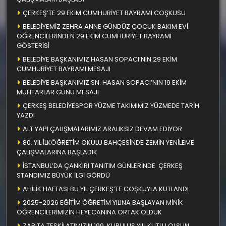
ÇERKEŞ’TE 29 EKİM CUMHURİYET BAYRAMI COŞKUSU
BELEDİYEMİZ ZEHRA ANNE GÜNDÜZ ÇOCUK BAKIM EVİ
ÖĞRENCİLERİNDEN 29 EKİM CUMHURİYET BAYRAMI
GÖSTERİSİ
BELEDİYE BAŞKANIMIZ HASAN SOPACI’NIN 29 EKİM
CUMHURİYET BAYRAMI MESAJI
BELEDİYE BAŞKANIMIZ SN. HASAN SOPACI’NIN 19 EKİM
MUHTARLAR GÜNÜ MESAJI
ÇERKEŞ BELEDİYESPOR YÜZME TAKIMIMIZ YÜZMEDE TARİH
YAZDI
ALT YAPI ÇALIŞMALARIMIZ ARALIKSIZ DEVAM EDİYOR
80. YIL İLKÖĞRETİM OKULU BAHÇESİNDE ZEMİN YENİLEME
ÇALIŞMALARINA BAŞLADIK
İSTANBUL’DA ÇANKIRI TANITIM GÜNLERİNDE ÇERKEŞ
STANDIMIZ BÜYÜK İLGİ GÖRDÜ
AHİLİK HAFTASI BU YIL ÇERKEŞ’TE COŞKUYLA KUTLANDI
2025-2026 EĞİTİM ÖĞRETİM YILINA BAŞLAYAN MİNİK
ÖĞRENCİLERİMİZİN HEYECANINA ORTAK OLDUK
ZABITA TEŞKİLATIMIZIN 199. KURULUŞ YILI KUTLU OLSUN