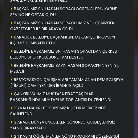
SAHADAN GALİBİYET İLE AYRILDI
BAŞKANIMIZ SN. HASAN SOPACI ÖĞRENCİLERİN KARNE
SEVİNCİNE ORTAK OLDU
BAŞKANIMIZ SN. HASAN SOPACI İLİMİZ VE İLÇEMİZDEKİ
GAZETECİLER İLE BİR ARAYA GELDİ
KARABÜK BELEDİYE BAŞKANI SN. ÖZKAN ÇETİNKAYA’YI
İLÇEMİZDE MİSAFİR ETTİK
BELEDİYE BAŞKANIMIZ SN. HASAN SOPACI DAN ÇERKEŞ
BELEDİYE SPOR KULÜBÜNE TAM DESTEK
BELEDİYE BAŞKANIMIZ SAYIN HASAN SOPACI’NIN YENİ YIL
MESAJI
RESTORASYON ÇALIŞMALARI TAMAMLANAN DEMİRCİ ŞEYH
(TİMURİ) CAMİİ YENİDEN İBADETE AÇILDI
ÇANKIRI VALİMİZ MUSTAFA FIRAT TAŞOLAR
BAŞKANLIĞINDA MUHTARLAR TOPLANTISI DÜZENLENDİ
“EYVAH NADİR” BELEDİYEMİZ KÜLTÜR MERKEZİNDE
SAHNELENDİ
3 ARALIK DÜNYA ENGELLİLER GÜNÜNDE KARDEŞLERİMİZİ
YALNIZ BIRAKMADIK
24 KASIM ÖĞRETMENLER GÜNÜ PROGRAMI DÜZENLENDİ