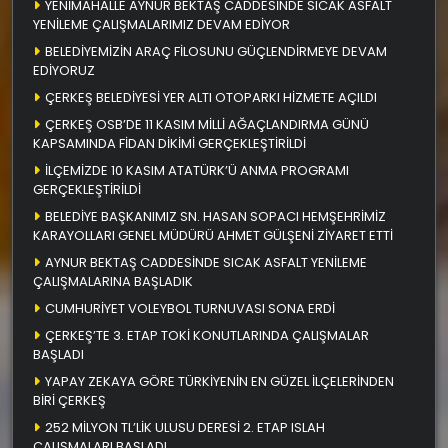
YENİMAHALLE AYNUR BEKTAŞ CADDESİNDE SICAK ASFALT
YENİLEME ÇALIŞMALARIMIZ DEVAM EDİYOR
BELEDİYEMİZİN ARAÇ FİLOSUNU GÜÇLENDİRMEYE DEVAM
EDİYORUZ
ÇERKEŞ BELEDİYESİ YER ALTI OTOPARKI HİZMETE AÇILDI
ÇERKEŞ OSB’DE 11 KASIM MİLLİ AĞAÇLANDIRMA GÜNÜ
KAPSAMINDA FİDAN DİKİMİ GERÇEKLEŞTİRİLDİ
İLÇEMİZDE 10 KASIM ATATÜRK’Ü ANMA PROGRAMI
GERÇEKLEŞTİRİLDİ
BELEDİYE BAŞKANIMIZ SN. HASAN SOPACI HEMŞEHRİMİZ
KARAYOLLARI GENEL MÜDÜRÜ AHMET GÜLŞENİ ZİYARET ETTİ
AYNUR BEKTAŞ CADDESİNDE SICAK ASFALT YENİLEME
ÇALIŞMALARINA BAŞLADIK
CUMHURİYET VOLEYBOL TURNUVASI SONA ERDİ
ÇERKEŞ’TE 3. ETAP TOKİ KONUTLARINDA ÇALIŞMALAR
BAŞLADI
YAPAY ZEKAYA GÖRE TÜRKİYENİN EN GÜZEL İLÇELERİNDEN
BİRİ ÇERKEŞ
252 MİLYON TL’LİK ULUSU DERESİ 2. ETAP ISLAH
ÇALIŞMALARI BAŞLADI