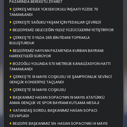
PAZARINDA BEREKETLİ ZİYARET
ÇERKEŞ MESLEK YÜKSEKOKULU İNŞAATI YÜZDE 70
TAMAMLANDI
ÇERKEŞTE SAĞLIKLI YAŞAM İÇİN PEDALLAR ÇEVRİLDİ
BELEDİYEMİZ GELECEĞİN YILDIZ YÜZÜCÜLERİNİ YETİŞTİRİYOR
ÇERKEŞ’TE 11 YILDA 265 BİN FİDANI TOPRAKLA
BULUŞTURDUK
BELEDİYEMİZ HAYVAN PAZARI’NDA KURBAN BAYRAMI
HAREKETLİLİĞİ SÜRÜYOR
BOZOĞLU YOLUNDA 570 METRELİK KANALİZASYON HATTI
TAMAMLANDI
ÇERKEŞ’TE 19 MAYIS COŞKUSU VE ŞAMPİYONLUK SEVİNCİ
GENÇLİK KONSERİYLE TAÇLANDI
ÇERKEŞ’TE 19 MAYIS COŞKUSU
BAŞKANIMIZ HASAN SOPACI’NIN 19 MAYIS ATATÜRKÜ
ANMA GENÇLİK VE SPOR BAYRAMI KUTLAMA MESAJI
VATANDAŞ SORDU, BAŞKANIMIZ HASAN SOPACI
CEVAPLADI
BELEDİYE BAŞKANIMIZ SN. HASAN SOPACI’NIN 14 MAYIS