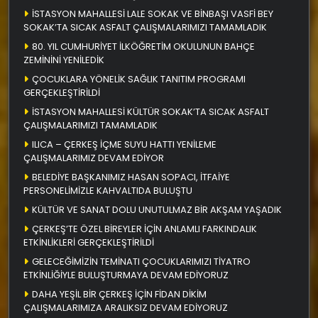
İSTASYON MAHALLESİ LALE SOKAK VE BİNBAŞI VASFİ BEY
SOKAK’TA SICAK ASFALT ÇALIŞMALARIMIZI TAMAMLADIK
80. YIL CUMHURİYET İLKÖĞRETİM OKULUNUN BAHÇE
ZEMİNİNİ YENİLEDİK
ÇOCUKLARA YÖNELİK SAĞLIK TANITIM PROGRAMI
GERÇEKLEŞTİRİLDİ
İSTASYON MAHALLESİ KÜLTÜR SOKAK’TA SICAK ASFALT
ÇALIŞMALARIMIZI TAMAMLADIK
ILICA – ÇERKEŞ İÇME SUYU HATTI YENİLEME
ÇALIŞMALARIMIZ DEVAM EDİYOR
BELEDİYE BAŞKANIMIZ HASAN SOPACI, İTFAİYE
PERSONELİMİZLE KAHVALTIDA BULUŞTU
KÜLTÜR VE SANAT DOLU UNUTULMAZ BİR AKŞAM YAŞADIK
ÇERKEŞ’TE ÖZEL BİREYLER İÇİN ANLAMLI FARKINDALIK
ETKİNLİKLERİ GERÇEKLEŞTİRİLDİ
GELECEĞİMİZİN TEMİNATI ÇOCUKLARIMIZI TİYATRO
ETKİNLİĞİYLE BULUŞTURMAYA DEVAM EDİYORUZ
DAHA YEŞİL BİR ÇERKEŞ İÇİN FİDAN DİKİM
ÇALIŞMALARIMIZA ARALIKSIZ DEVAM EDİYORUZ