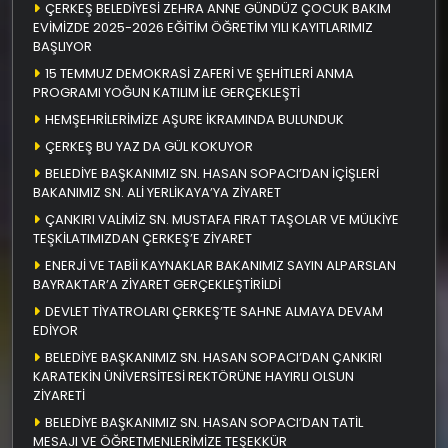
ÇERKEŞ BELEDİYESİ ZEHRA ANNE GÜNDÜZ ÇOCUK BAKIM
EVİMİZDE 2025-2026 EĞİTİM ÖĞRETİM YILI KAYITLARIMIZ
BAŞLIYOR
15 TEMMUZ DEMOKRASİ ZAFERİ VE ŞEHİTLERİ ANMA
PROGRAMI YOĞUN KATILIM İLE GERÇEKLEŞTİ
HEMŞEHRİLERİMİZE AŞURE İKRAMINDA BULUNDUK
ÇERKEŞ BU YAZ DA GÜL KOKUYOR
BELEDİYE BAŞKANIMIZ SN. HASAN SOPACI’DAN İÇİŞLERİ
BAKANIMIZ SN. ALİ YERLİKAYA’YA ZİYARET
ÇANKIRI VALİMİZ SN. MUSTAFA FIRAT TAŞOLAR VE MÜLKİYE
TEŞKİLATIMIZDAN ÇERKEŞ’E ZİYARET
ENERJİ VE TABİİ KAYNAKLAR BAKANIMIZ SAYIN ALPARSLAN
BAYRAKTAR’A ZİYARET GERÇEKLEŞTİRİLDİ
DEVLET TİYATROLARI ÇERKEŞ’TE SAHNE ALMAYA DEVAM
EDİYOR
BELEDİYE BAŞKANIMIZ SN. HASAN SOPACI’DAN ÇANKIRI
KARATEKİN ÜNİVERSİTESİ REKTÖRÜNE HAYIRLI OLSUN
ZİYARETİ
BELEDİYE BAŞKANIMIZ SN. HASAN SOPACI’DAN TATİL
MESAJI VE ÖĞRETMENLERİMİZE TEŞEKKÜR