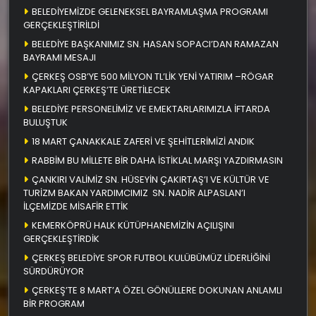
BELEDİYEMİZDE GELENEKSEL BAYRAMLAŞMA PROGRAMI
GERÇEKLEŞTİRİLDİ
BELEDİYE BAŞKANIMIZ SN. HASAN SOPACI’DAN RAMAZAN
BAYRAMI MESAJI
ÇERKEŞ OSB’YE 500 MİLYON TL’LİK YENİ YATIRIM –RÖGAR
KAPAKLARI ÇERKEŞ’TE ÜRETİLECEK
BELEDİYE PERSONELİMİZ VE EMEKTARLARIMIZLA İFTARDA
BULUŞTUK
18 MART ÇANAKKALE ZAFERİ VE ŞEHİTLERİMİZİ ANDIK
RABBİM BU MİLLETE BİR DAHA İSTİKLAL MARŞI YAZDIRMASIN
ÇANKIRI VALİMİZ SN. HÜSEYİN ÇAKIRTAŞ’I VE KÜLTÜR VE
TURİZM BAKAN YARDIMCIMIZ SN. NADİR ALPASLAN’I
İLÇEMİZDE MİSAFİR ETTİK
KEMERKÖPRÜ HALK KÜTÜPHANEMİZİN AÇILIŞINI
GERÇEKLEŞTİRDİK
ÇERKEŞ BELEDİYE SPOR FUTBOL KULÜBÜMÜZ LİDERLİĞİNİ
SÜRDÜRÜYOR
ÇERKEŞ’TE 8 MART’A ÖZEL GÖNÜLLERE DOKUNAN ANLAMLI
BİR PROGRAM