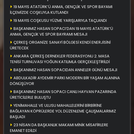
19 MAYIS ATATÜRK’Ü ANMA, GENÇLİK VE SPOR BAYAMI
İLÇEMİZDE COŞKUYLA KUTLANDI
19 MAYIS COŞKUSU YÜZME YARIŞLARIYLA TAÇLANDI
BAŞKANIMIZ HASAN SOPACI’DAN 19 MAYIS ATATÜRK’Ü
ANMA, GENÇLİK VE SPOR BAYRAMI MESAJI
ÇERKEŞ ORGANİZE SANAYİ BÖLGESİ KENDİ ENERJİSİNİ
ÜRETECEK
ANKARA ÇERKEŞ DERNEKLER FEDERASYONU 2. MASA
TENİSİ TURNUVASI YOĞUN KATILIMLA GERÇEKLEŞTİRİLDİ
BAŞKANIMIZ HASAN SOPACIDAN ANNELER GÜNÜ MESAJI
ABDULKADİR AYDEMİR PARKI MODERN BİR YAŞAM ALANINA
DÖNÜŞÜYOR
BAŞKANIMIZ HASAN SOPACI CANLI HAYVAN PAZARINDA
ÜRETİCİLERLE BULUŞTU
YENİMAHALLE VE ULUSU MAHALLELERİNİ BİRBİRİNE
BAĞLAYAN KÖPRÜLERDE YOL DÜZENLEME ÇALIŞMALARIMIZ
BAŞLADI
23 NİSAN DA BAŞKANLIK MAKAMI MİNİK MİSAFİRLERE
EMANET EDİLDİ