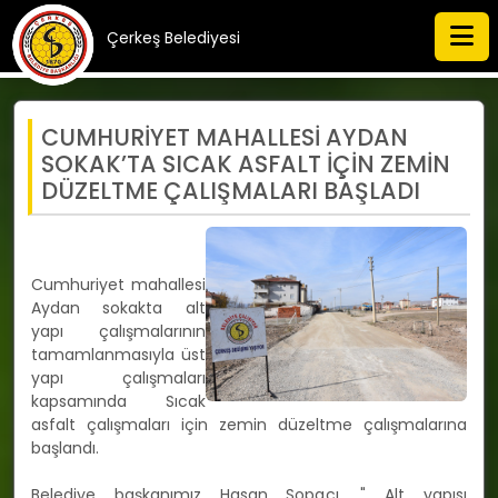
Çerkeş Belediyesi
CUMHURİYET MAHALLESİ AYDAN
SOKAK’TA SICAK ASFALT İÇİN ZEMİN
DÜZELTME ÇALIŞMALARI BAŞLADI
Cumhuriyet mahallesi
Aydan sokakta alt
yapı çalışmalarının
tamamlanmasıyla üst
yapı çalışmaları
kapsamında Sıcak
asfalt çalışmaları için zemin düzeltme çalışmalarına
başlandı.
Belediye başkanımız Hasan Sopacı, " Alt yapısı