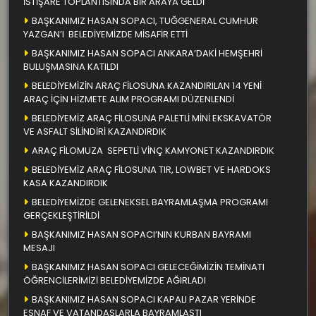
İSTİŞARE TOPLANTISINDA BİR ARAYA GELDİ
BAŞKANIMIZ HASAN SOPACI, TUĞGENERAL CUMHUR
YAZGAN’I BELEDİYEMİZDE MİSAFİR ETTİ
BAŞKANIMIZ HASAN SOPACI ANKARA’DAKİ HEMŞEHRİ
BULUŞMASINA KATILDI
BELEDİYEMİZİN ARAÇ FİLOSUNA KAZANDIRILAN 14 YENİ
ARAÇ İÇİN HİZMETE ALIM PROGRAMI DÜZENLENDİ
BELEDİYEMİZ ARAÇ FİLOSUNA PALETLİ MİNİ EKSKAVATÖR
VE ASFALT SİLİNDİRİ KAZANDIRDIK
ARAÇ FİLOMUZA SEPETLİ VİNÇ KAMYONET KAZANDIRDIK
BELEDİYEMİZ ARAÇ FİLOSUNA TIR, LOWBET VE HARDOKS
KASA KAZANDIRDIK
BELEDİYEMİZDE GELENEKSEL BAYRAMLAŞMA PROGRAMI
GERÇEKLEŞTİRİLDİ
BAŞKANIMIZ HASAN SOPACI’NIN KURBAN BAYRAMI
MESAJI
BAŞKANIMIZ HASAN SOPACI GELECEĞİMİZİN TEMİNATI
ÖĞRENCİLERİMİZİ BELEDİYEMİZDE AĞIRLADI
BAŞKANIMIZ HASAN SOPACI KAPALI PAZAR YERİNDE
ESNAF VE VATANDAŞLARLA BAYRAMLAŞTI