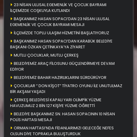
23 NİSAN ULUSAL EGEMENLİK VE ÇOCUK BAYRAMI
İLÇEMİZDE COŞKUYLA KUTLANDI
BAŞKANIMIZ HASAN SOPACI’DAN 23 NİSAN ULUSAL
EGEMENLİK VE ÇOCUK BAYRAMI MESAJI
İLÇEMİZDE TOPLU ULAŞIM HİZMETİNİ BAŞLATIYORUZ
BAŞKANIMIZ HASAN SOPACI’DAN KARABÜK BELEDİYE
BAŞKANI ÖZKAN ÇETİNKAYA’YA ZİYARET
MUTLU ÇOCUKLAR, MUTLU ÇERKEŞ
BELEDİYEMİZ ARAÇ FİLOSUNU GÜÇLENDİRMEYE DEVAM
EDİYOR
BELEDİYEMİZ BAHAR HAZIRLIKLARINI SÜRDÜRÜYOR
ÇOCUKLAR “ DON KİŞOT” TİYATRO OYUNU İLE UNUTULMAZ
BİR AKŞAM YAŞADI
ÇERKEŞ BELEDİYESİ KAPALI YARI OLİMPİK YÜZME
HAVUZUMUZ 2 BİN 127 KİŞİYE YÜZME ÖĞRETTİ
BELEDİYE BAŞKANIMIZ SN. HASAN SOPACININ 10 NİSAN
POLİS HAFTASI MESAJI
ORMAN HAFTASI’NDA FİDANLARIMIZI GELECEĞE NEFES
OLSUN DİYE TOPRAKLA BULUŞTURDUK