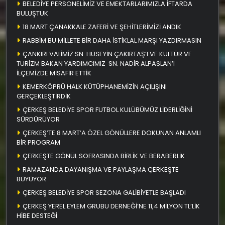
BELEDİYE PERSONELİMİZ VE EMEKTARLARIMIZLA İFTARDA
BULUŞTUK
18 MART ÇANAKKALE ZAFERİ VE ŞEHİTLERİMİZİ ANDIK
RABBİM BU MİLLETE BİR DAHA İSTİKLAL MARŞI YAZDIRMASIN
ÇANKIRI VALİMİZ SN. HÜSEYİN ÇAKIRTAŞ’I VE KÜLTÜR VE
TURİZM BAKAN YARDIMCIMIZ SN. NADİR ALPASLAN’I
İLÇEMİZDE MİSAFİR ETTİK
KEMERKÖPRÜ HALK KÜTÜPHANEMİZİN AÇILIŞINI
GERÇEKLEŞTİRDİK
ÇERKEŞ BELEDİYE SPOR FUTBOL KULÜBÜMÜZ LİDERLİĞİNİ
SÜRDÜRÜYOR
ÇERKEŞ’TE 8 MART’A ÖZEL GÖNÜLLERE DOKUNAN ANLAMLI
BİR PROGRAM
ÇERKEŞTE GÖNÜL SOFRASINDA BİRLİK VE BERABERLİK
RAMAZANDA DAYANIŞMA VE PAYLAŞMA ÇERKEŞTE
BÜYÜYOR
ÇERKEŞ BELEDİYE SPOR SEZONA GALİBİYETLE BAŞLADI
ÇERKEŞ YEREL EYLEM GRUBU DERNEĞİ’NE 11,4 MİLYON TL’LİK
HİBE DESTEĞİ