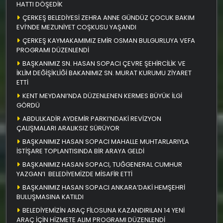
HATTI DÖŞEDİK
ÇERKEŞ BELEDİYESİ ZEHRA ANNE GÜNDÜZ ÇOCUK BAKIM
EVİ’NDE MEZUNİYET COŞKUSU YAŞANDI
ÇERKEŞ KAYMAKAMIMIZ EMİR OSMAN BULGURLUYA VEFA
PROGRAMI DÜZENLENDİ
BAŞKANIMIZ SN. HASAN SOPACI ÇEVRE ŞEHİRCİLİK VE
İKLİM DEĞİŞİKLİĞİ BAKANIMIZ SN. MURAT KURUMU ZİYARET
ETTİ
KENT MEYDANI’NDA DÜZENLENEN KERMES BÜYÜK İLGİ
GÖRDÜ
ABDULKADİR AYDEMİR PARKI’NDAKİ REVİZYON
ÇALIŞMALARI ARALIKSIZ SÜRÜYOR
BAŞKANIMIZ HASAN SOPACI MAHALLE MUHTARLARIYLA
İSTİŞARE TOPLANTISINDA BİR ARAYA GELDİ
BAŞKANIMIZ HASAN SOPACI, TUĞGENERAL CUMHUR
YAZGAN’I BELEDİYEMİZDE MİSAFİR ETTİ
BAŞKANIMIZ HASAN SOPACI ANKARA’DAKİ HEMŞEHRİ
BULUŞMASINA KATILDI
BELEDİYEMİZİN ARAÇ FİLOSUNA KAZANDIRILAN 14 YENİ
ARAÇ İÇİN HİZMETE ALIM PROGRAMI DÜZENLENDİ