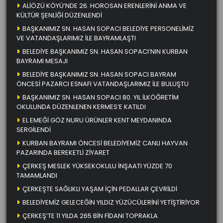
ALİÖZÜ KÖYÜ’NDE 26. HOROSAN ERENLERİNİ ANMA VE
KÜLTÜR ŞENLİĞİ DÜZENLENDİ
BAŞKANIMIZ SN. HASAN SOPACI BELEDİYE PERSONELİMİZ
VE VATANDAŞLARIMIZ İLE BAYRAMLAŞTI
BELEDİYE BAŞKANIMIZ SN. HASAN SOPACI’NIN KURBAN
BAYRAMI MESAJI
BELEDİYE BAŞKANIMIZ SN. HASAN SOPACI BAYRAM
ÖNCESİ PAZARCI ESNAFI VATANDAŞLARIMIZ İLE BULUŞTU
BAŞKANIMIZ SN. HASAN SOPACI 80. YIL İLKÖĞRETİM
OKULUNDA DÜZENLENEN KERMES’E KATILDI
EL EMEĞİ GÖZ NURU ÜRÜNLER KENT MEYDANINDA
SERGİLENDİ
KURBAN BAYRAMI ÖNCESİ BELEDİYEMİZ CANLI HAYVAN
PAZARINDA BEREKETLİ ZİYARET
ÇERKEŞ MESLEK YÜKSEKOKULU İNŞAATI YÜZDE 70
TAMAMLANDI
ÇERKEŞTE SAĞLIKLI YAŞAM İÇİN PEDALLAR ÇEVRİLDİ
BELEDİYEMİZ GELECEĞİN YILDIZ YÜZÜCÜLERİNİ YETİŞTİRİYOR
ÇERKEŞ’TE 11 YILDA 265 BİN FİDANI TOPRAKLA