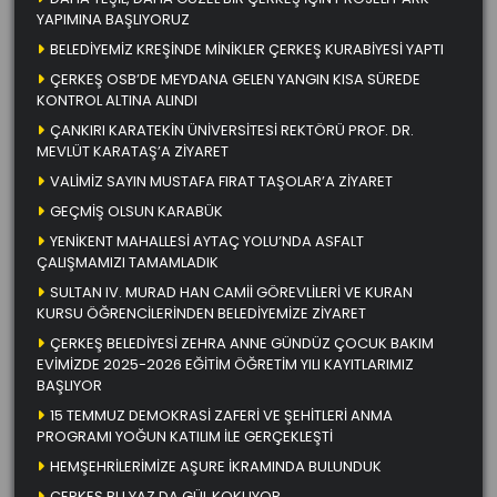
YAPIMINA BAŞLIYORUZ
BELEDİYEMİZ KREŞİNDE MİNİKLER ÇERKEŞ KURABİYESİ YAPTI
ÇERKEŞ OSB’DE MEYDANA GELEN YANGIN KISA SÜREDE
KONTROL ALTINA ALINDI
ÇANKIRI KARATEKİN ÜNİVERSİTESİ REKTÖRÜ PROF. DR.
MEVLÜT KARATAŞ’A ZİYARET
VALİMİZ SAYIN MUSTAFA FIRAT TAŞOLAR’A ZİYARET
GEÇMİŞ OLSUN KARABÜK
YENİKENT MAHALLESİ AYTAÇ YOLU’NDA ASFALT
ÇALIŞMAMIZI TAMAMLADIK
SULTAN IV. MURAD HAN CAMİİ GÖREVLİLERİ VE KURAN
KURSU ÖĞRENCİLERİNDEN BELEDİYEMİZE ZİYARET
ÇERKEŞ BELEDİYESİ ZEHRA ANNE GÜNDÜZ ÇOCUK BAKIM
EVİMİZDE 2025-2026 EĞİTİM ÖĞRETİM YILI KAYITLARIMIZ
BAŞLIYOR
15 TEMMUZ DEMOKRASİ ZAFERİ VE ŞEHİTLERİ ANMA
PROGRAMI YOĞUN KATILIM İLE GERÇEKLEŞTİ
HEMŞEHRİLERİMİZE AŞURE İKRAMINDA BULUNDUK
ÇERKEŞ BU YAZ DA GÜL KOKUYOR