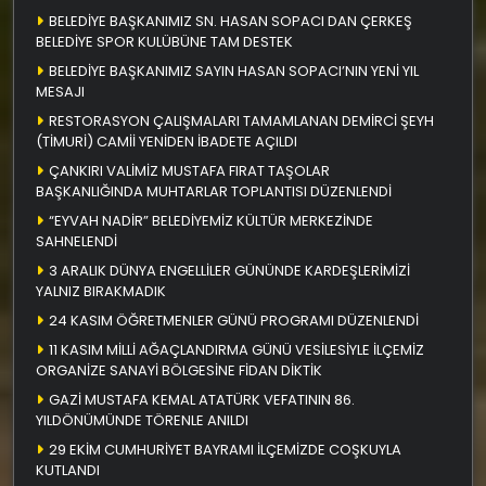
BELEDİYE BAŞKANIMIZ SN. HASAN SOPACI DAN ÇERKEŞ
BELEDİYE SPOR KULÜBÜNE TAM DESTEK
BELEDİYE BAŞKANIMIZ SAYIN HASAN SOPACI’NIN YENİ YIL
MESAJI
RESTORASYON ÇALIŞMALARI TAMAMLANAN DEMİRCİ ŞEYH
(TİMURİ) CAMİİ YENİDEN İBADETE AÇILDI
ÇANKIRI VALİMİZ MUSTAFA FIRAT TAŞOLAR
BAŞKANLIĞINDA MUHTARLAR TOPLANTISI DÜZENLENDİ
“EYVAH NADİR” BELEDİYEMİZ KÜLTÜR MERKEZİNDE
SAHNELENDİ
3 ARALIK DÜNYA ENGELLİLER GÜNÜNDE KARDEŞLERİMİZİ
YALNIZ BIRAKMADIK
24 KASIM ÖĞRETMENLER GÜNÜ PROGRAMI DÜZENLENDİ
11 KASIM MİLLİ AĞAÇLANDIRMA GÜNÜ VESİLESİYLE İLÇEMİZ
ORGANİZE SANAYİ BÖLGESİNE FİDAN DİKTİK
GAZİ MUSTAFA KEMAL ATATÜRK VEFATININ 86.
YILDÖNÜMÜNDE TÖRENLE ANILDI
29 EKİM CUMHURİYET BAYRAMI İLÇEMİZDE COŞKUYLA
KUTLANDI