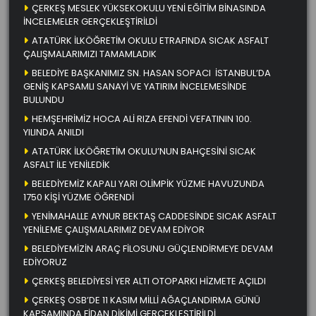
ÇERKEŞ MESLEK YÜKSEKOKULU YENİ EĞİTİM BİNASINDA
İNCELEMELER GERÇEKLEŞTİRİLDİ
ATATÜRK İLKÖĞRETİM OKULU ETRAFINDA SICAK ASFALT
ÇALIŞMALARIMIZI TAMAMLADIK
BELEDİYE BAŞKANIMIZ SN. HASAN SOPACI İSTANBUL’DA
GENİŞ KAPSAMLI SANAYİ VE YATIRIM İNCELEMESİNDE
BULUNDU
HEMŞEHRİMİZ HOCA ALİ RIZA EFENDİ VEFATININ 100.
YILINDA ANILDI
ATATÜRK İLKÖĞRETİM OKULU’NUN BAHÇESİNİ SICAK
ASFALT İLE YENİLEDİK
BELEDİYEMİZ KAPALI YARI OLİMPİK YÜZME HAVUZUNDA
1750 KİŞİ YÜZME ÖĞRENDİ
YENİMAHALLE AYNUR BEKTAŞ CADDESİNDE SICAK ASFALT
YENİLEME ÇALIŞMALARIMIZ DEVAM EDİYOR
BELEDİYEMİZİN ARAÇ FİLOSUNU GÜÇLENDİRMEYE DEVAM
EDİYORUZ
ÇERKEŞ BELEDİYESİ YER ALTI OTOPARKI HİZMETE AÇILDI
ÇERKEŞ OSB’DE 11 KASIM MİLLİ AĞAÇLANDIRMA GÜNÜ
KAPSAMINDA FİDAN DİKİMİ GERÇEKLEŞTİRİLDİ