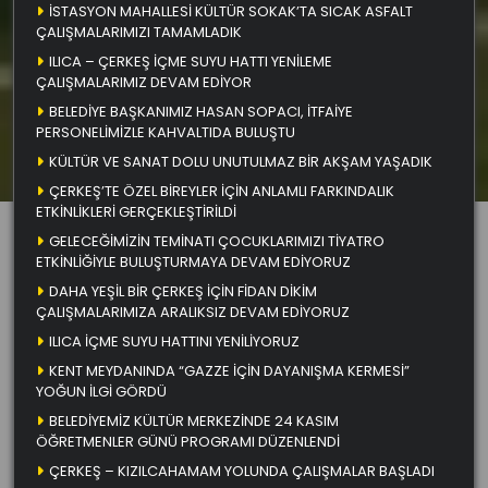
İSTASYON MAHALLESİ KÜLTÜR SOKAK’TA SICAK ASFALT
ÇALIŞMALARIMIZI TAMAMLADIK
ILICA – ÇERKEŞ İÇME SUYU HATTI YENİLEME
ÇALIŞMALARIMIZ DEVAM EDİYOR
BELEDİYE BAŞKANIMIZ HASAN SOPACI, İTFAİYE
PERSONELİMİZLE KAHVALTIDA BULUŞTU
KÜLTÜR VE SANAT DOLU UNUTULMAZ BİR AKŞAM YAŞADIK
ÇERKEŞ’TE ÖZEL BİREYLER İÇİN ANLAMLI FARKINDALIK
ETKİNLİKLERİ GERÇEKLEŞTİRİLDİ
GELECEĞİMİZİN TEMİNATI ÇOCUKLARIMIZI TİYATRO
ETKİNLİĞİYLE BULUŞTURMAYA DEVAM EDİYORUZ
DAHA YEŞİL BİR ÇERKEŞ İÇİN FİDAN DİKİM
ÇALIŞMALARIMIZA ARALIKSIZ DEVAM EDİYORUZ
ILICA İÇME SUYU HATTINI YENİLİYORUZ
KENT MEYDANINDA “GAZZE İÇİN DAYANIŞMA KERMESİ”
YOĞUN İLGİ GÖRDÜ
BELEDİYEMİZ KÜLTÜR MERKEZİNDE 24 KASIM
ÖĞRETMENLER GÜNÜ PROGRAMI DÜZENLENDİ
ÇERKEŞ – KIZILCAHAMAM YOLUNDA ÇALIŞMALAR BAŞLADI