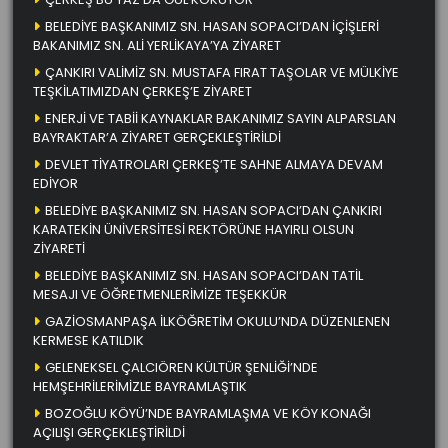
BELEDİYE BAŞKANIMIZ SN. HASAN SOPACI’DAN İÇİŞLERİ
BAKANIMIZ SN. ALİ YERLİKAYA’YA ZİYARET
ÇANKIRI VALİMİZ SN. MUSTAFA FIRAT TAŞOLAR VE MÜLKİYE
TEŞKİLATIMIZDAN ÇERKEŞ’E ZİYARET
ENERJİ VE TABİİ KAYNAKLAR BAKANIMIZ SAYIN ALPARSLAN
BAYRAKTAR’A ZİYARET GERÇEKLEŞTİRİLDİ
DEVLET TİYATROLARI ÇERKEŞ’TE SAHNE ALMAYA DEVAM
EDİYOR
BELEDİYE BAŞKANIMIZ SN. HASAN SOPACI’DAN ÇANKIRI
KARATEKİN ÜNİVERSİTESİ REKTÖRÜNE HAYIRLI OLSUN
ZİYARETİ
BELEDİYE BAŞKANIMIZ SN. HASAN SOPACI’DAN TATİL
MESAJI VE ÖĞRETMENLERİMİZE TEŞEKKÜR
GAZİOSMANPAŞA İLKÖĞRETİM OKULU’NDA DÜZENLENEN
KERMESE KATILDIK
GELENEKSEL ÇALCIÖREN KÜLTÜR ŞENLİĞİ’NDE
HEMŞEHRİLERİMİZLE BAYRAMLAŞTIK
BOZOĞLU KÖYÜ’NDE BAYRAMLAŞMA VE KÖY KONAĞI
AÇILIŞI GERÇEKLEŞTİRİLDİ