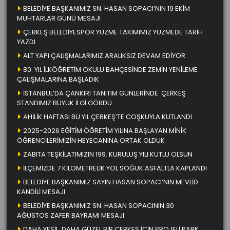
BELEDİYE BAŞKANIMIZ SN. HASAN SOPACI’NIN 19 EKİM
MUHTARLAR GÜNÜ MESAJI
ÇERKEŞ BELEDİYESPOR YÜZME TAKIMIMIZ YÜZMEDE TARİH
YAZDI
ALT YAPI ÇALIŞMALARIMIZ ARALIKSIZ DEVAM EDİYOR
80. YIL İLKÖĞRETİM OKULU BAHÇESİNDE ZEMİN YENİLEME
ÇALIŞMALARINA BAŞLADIK
İSTANBUL’DA ÇANKIRI TANITIM GÜNLERİNDE ÇERKEŞ
STANDIMIZ BÜYÜK İLGİ GÖRDÜ
AHİLİK HAFTASI BU YIL ÇERKEŞ’TE COŞKUYLA KUTLANDI
2025-2026 EĞİTİM ÖĞRETİM YILINA BAŞLAYAN MİNİK
ÖĞRENCİLERİMİZİN HEYECANINA ORTAK OLDUK
ZABITA TEŞKİLATIMIZIN 199. KURULUŞ YILI KUTLU OLSUN
İLÇEMİZDE 7 KİLOMETRELİK YOL SOĞUK ASFALTLA KAPLANDI
BELEDİYE BAŞKANIMIZ SAYIN HASAN SOPACI’NIN MEVLİD
KANDİLİ MESAJI
BELEDİYE BAŞKANIMIZ SN. HASAN SOPACININ 30
AĞUSTOS ZAFER BAYRAMI MESAJI
DAHA YEŞİL, DAHA GÜZEL BİR ÇERKEŞ İÇİN PROJELİ PARK