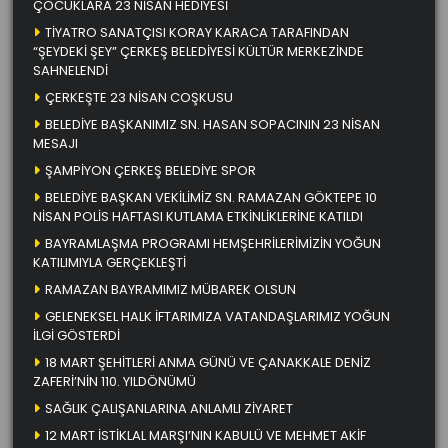
ÇOCUKLARA 23 NİSAN HEDİYESİ
TİYATRO SANATÇISI KORAY KARACA TARAFINDAN
“ŞEYDEKİ ŞEY” ÇERKEŞ BELEDİYESİ KÜLTÜR MERKEZİNDE
SAHNELENDİ
ÇERKEŞTE 23 NİSAN COŞKUSU
BELEDİYE BAŞKANIMIZ SN. HASAN SOPACININ 23 NİSAN
MESAJI
ŞAMPİYON ÇERKEŞ BELEDİYE SPOR
BELEDİYE BAŞKAN VEKİLİMİZ SN. RAMAZAN GÖKTEPE 10
NİSAN POLİS HAFTASI KUTLAMA ETKİNLİKLERİNE KATILDI
BAYRAMLAŞMA PROGRAMI HEMŞEHRİLERİMİZİN YOĞUN
KATILIMIYLA GERÇEKLEŞTİ
RAMAZAN BAYRAMIMIZ MÜBAREK OLSUN
GELENEKSEL HALK İFTARIMIZA VATANDAŞLARIMIZ YOĞUN
İLGİ GÖSTERDİ
18 MART ŞEHİTLERİ ANMA GÜNÜ VE ÇANAKKALE DENİZ
ZAFERİ’NİN 110. YILDÖNÜMÜ
SAĞLIK ÇALIŞANLARINA ANLAMLI ZİYARET
12 MART İSTİKLAL MARŞI’NIN KABULÜ VE MEHMET AKİF