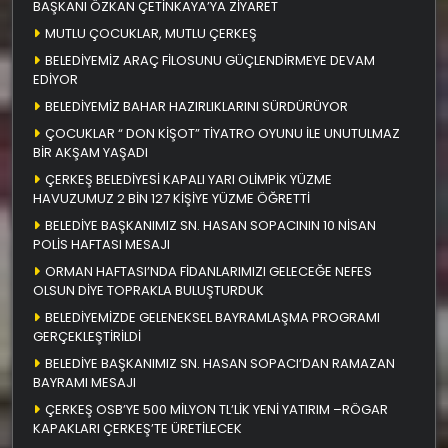
BAŞKANI ÖZKAN ÇETİNKAYA’YA ZİYARET
MUTLU ÇOCUKLAR, MUTLU ÇERKEŞ
BELEDİYEMİZ ARAÇ FİLOSUNU GÜÇLENDİRMEYE DEVAM
EDİYOR
BELEDİYEMİZ BAHAR HAZIRLIKLARINI SÜRDÜRÜYOR
ÇOCUKLAR “ DON KİŞOT” TİYATRO OYUNU İLE UNUTULMAZ
BİR AKŞAM YAŞADI
ÇERKEŞ BELEDİYESİ KAPALI YARI OLİMPİK YÜZME
HAVUZUMUZ 2 BİN 127 KİŞİYE YÜZME ÖĞRETTİ
BELEDİYE BAŞKANIMIZ SN. HASAN SOPACININ 10 NİSAN
POLİS HAFTASI MESAJI
ORMAN HAFTASI’NDA FİDANLARIMIZI GELECEĞE NEFES
OLSUN DİYE TOPRAKLA BULUŞTURDUK
BELEDİYEMİZDE GELENEKSEL BAYRAMLAŞMA PROGRAMI
GERÇEKLEŞTİRİLDİ
BELEDİYE BAŞKANIMIZ SN. HASAN SOPACI’DAN RAMAZAN
BAYRAMI MESAJI
ÇERKEŞ OSB’YE 500 MİLYON TL’LİK YENİ YATIRIM –RÖGAR
KAPAKLARI ÇERKEŞ’TE ÜRETİLECEK