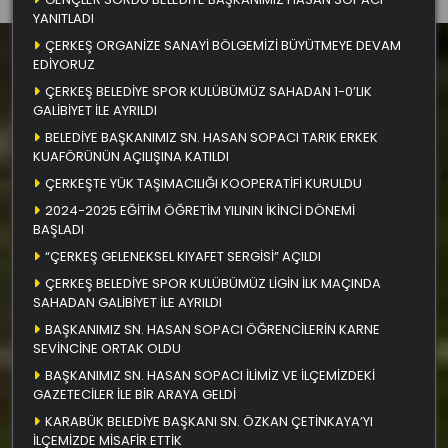
YANITLADI
ÇERKEŞ ORGANİZE SANAYİ BÖLGEMİZİ BÜYÜTMEYE DEVAM
EDİYORUZ
ÇERKEŞ BELEDİYE SPOR KULÜBÜMÜZ SAHADAN 1-0’LIK
GALİBİYET İLE AYRILDI
BELEDİYE BAŞKANIMIZ SN. HASAN SOPACI TARIK ERKEK
KUAFÖRÜNÜN AÇILIŞINA KATILDI
ÇERKEŞTE YÜK TAŞIMACILIĞI KOOPERATİFİ KURULDU
2024-2025 EĞİTİM ÖĞRETİM YILININ İKİNCİ DÖNEMİ
BAŞLADI
“ÇERKEŞ GELENEKSEL KIYAFET SERGİSİ” AÇILDI
ÇERKEŞ BELEDİYE SPOR KULÜBÜMÜZ LİGİN İLK MAÇINDA
SAHADAN GALİBİYET İLE AYRILDI
BAŞKANIMIZ SN. HASAN SOPACI ÖĞRENCİLERİN KARNE
SEVİNCİNE ORTAK OLDU
BAŞKANIMIZ SN. HASAN SOPACI İLİMİZ VE İLÇEMİZDEKİ
GAZETECİLER İLE BİR ARAYA GELDİ
KARABÜK BELEDİYE BAŞKANI SN. ÖZKAN ÇETİNKAYA’YI
İLÇEMİZDE MİSAFİR ETTİK