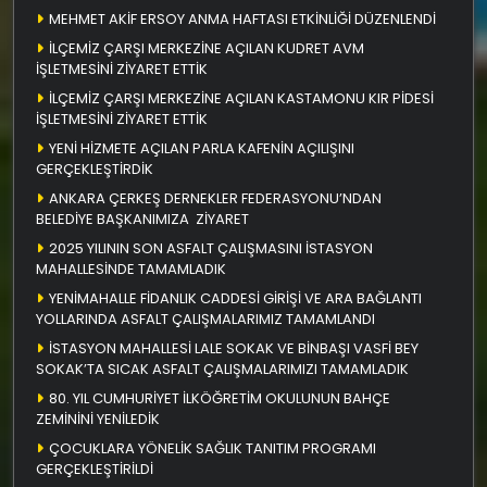
MEHMET AKİF ERSOY ANMA HAFTASI ETKİNLİĞİ DÜZENLENDİ
İLÇEMİZ ÇARŞI MERKEZİNE AÇILAN KUDRET AVM
İŞLETMESİNİ ZİYARET ETTİK
İLÇEMİZ ÇARŞI MERKEZİNE AÇILAN KASTAMONU KIR PİDESİ
İŞLETMESİNİ ZİYARET ETTİK
YENİ HİZMETE AÇILAN PARLA KAFENİN AÇILIŞINI
GERÇEKLEŞTİRDİK
ANKARA ÇERKEŞ DERNEKLER FEDERASYONU’NDAN
BELEDİYE BAŞKANIMIZA ZİYARET
2025 YILININ SON ASFALT ÇALIŞMASINI İSTASYON
MAHALLESİNDE TAMAMLADIK
YENİMAHALLE FİDANLIK CADDESİ GİRİŞİ VE ARA BAĞLANTI
YOLLARINDA ASFALT ÇALIŞMALARIMIZ TAMAMLANDI
İSTASYON MAHALLESİ LALE SOKAK VE BİNBAŞI VASFİ BEY
SOKAK’TA SICAK ASFALT ÇALIŞMALARIMIZI TAMAMLADIK
80. YIL CUMHURİYET İLKÖĞRETİM OKULUNUN BAHÇE
ZEMİNİNİ YENİLEDİK
ÇOCUKLARA YÖNELİK SAĞLIK TANITIM PROGRAMI
GERÇEKLEŞTİRİLDİ