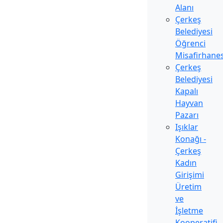
Alanı
Çerkeş
Belediyesi
Öğrenci
Misafirhanes
Çerkeş
Belediyesi
Kapalı
Hayvan
Pazarı
Işıklar
Konağı -
Çerkeş
Kadın
Girişimi
Üretim
ve
İşletme
Kooperatifi