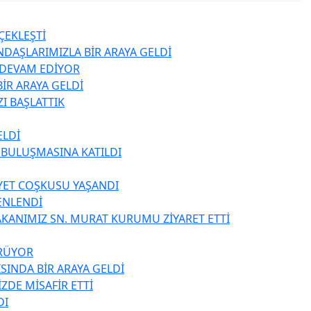
ÇEKLEŞTİ
NDAŞLARIMIZLA BİR ARAYA GELDİ
Z DEVAM EDİYOR
İR ARAYA GELDİ
I BAŞLATTIK
ELDİ
 BULUŞMASINA KATILDI
YET COŞKUSU YAŞANDI
ENLENDİ
BAKANIMIZ SN. MURAT KURUMU ZİYARET ETTİ
ÜRÜYOR
SINDA BİR ARAYA GELDİ
DE MİSAFİR ETTİ
DI