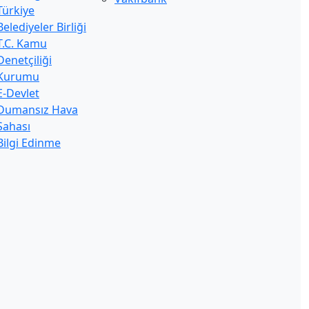
Türkiye
Belediyeler Birliği
T.C. Kamu
Denetçiliği
Kurumu
E-Devlet
Dumansız Hava
Sahası
Bilgi Edinme