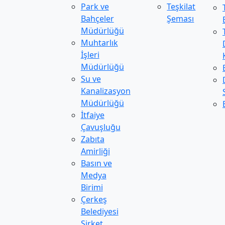
Park ve
Teşkilat
Bahçeler
Şeması
Müdürlüğü
Muhtarlık
İşleri
Müdürlüğü
Su ve
Kanalizasyon
Müdürlüğü
İtfaiye
Çavuşluğu
Zabıta
Amirliği
Basın ve
Medya
Birimi
Çerkeş
Belediyesi
Şirket