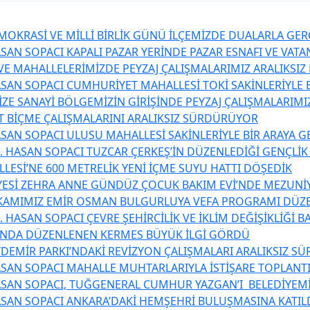
OKRASİ VE MİLLİ BİRLİK GÜNÜ İLÇEMİZDE DUALARLA GER
SAN SOPACI KAPALI PAZAR YERİNDE PAZAR ESNAFI VE VATA
 VE MAHALLELERİMİZDE PEYZAJ ÇALIŞMALARIMIZ ARALIKSI
SAN SOPACI CUMHURİYET MAHALLESİ TOKİ SAKİNLERİYLE B
ZE SANAYİ BÖLGEMİZİN GİRİŞİNDE PEYZAJ ÇALIŞMALARIMIZ
T BİÇME ÇALIŞMALARINI ARALIKSIZ SÜRDÜRÜYOR
SAN SOPACI ULUSU MAHALLESİ SAKİNLERİYLE BİR ARAYA G
. HASAN SOPACI TUZCAR ÇERKEŞ’İN DÜZENLEDİĞİ GENÇLİK
LESİ’NE 600 METRELİK YENİ İÇME SUYU HATTI DÖŞEDİK
YESİ ZEHRA ANNE GÜNDÜZ ÇOCUK BAKIM EVİ’NDE MEZUNİ
KAMIMIZ EMİR OSMAN BULGURLUYA VEFA PROGRAMI DÜZ
 HASAN SOPACI ÇEVRE ŞEHİRCİLİK VE İKLİM DEĞİŞİKLİĞİ 
’NDA DÜZENLENEN KERMES BÜYÜK İLGİ GÖRDÜ
DEMİR PARKI’NDAKİ REVİZYON ÇALIŞMALARI ARALIKSIZ S
SAN SOPACI MAHALLE MUHTARLARIYLA İSTİŞARE TOPLANTI
SAN SOPACI, TUĞGENERAL CUMHUR YAZGAN’I BELEDİYEMİZ
SAN SOPACI ANKARA’DAKİ HEMŞEHRİ BULUŞMASINA KATIL