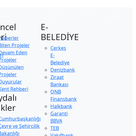
NCEL
E-BELEDİYE
İLETİŞİM
ARAMA
ncel
E-
ri
BELEDİYE
Haberler
Biten Projeler
Çerkeş
Devam Eden
ri
E-
Projeler
Belediye
Düşünülen
Denizbank
Projeler
Ziraat
Duyurular
Bankası
Kent Rehberi
QNB
ydalı
Finansbank
nkler
Halkbank
Garanti
Cumhurbaşkanlığı
BBVA
Çevre ve Şehircilik
TEB
Bakanlığı
Vakıfbank