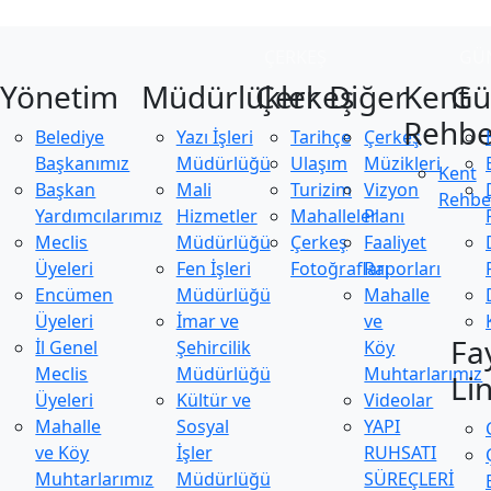
ÇERKEŞ
GÜ
Yönetim
Müdürlükler
Çerkeş
Diğer
Kent
Gü
Rehbe
Belediye
Yazı İşleri
Tarihçe
Çerkeş
Başkanımız
Müdürlüğü
Ulaşım
Müzikleri
Kent
Başkan
Mali
Turizim
Vizyon
Rehbe
Yardımcılarımız
Hizmetler
Mahalleler
Planı
Meclis
Müdürlüğü
Çerkeş
Faaliyet
Üyeleri
Fen İşleri
Fotoğrafları
Raporları
Encümen
Müdürlüğü
Mahalle
Üyeleri
İmar ve
ve
Fa
İl Genel
Şehircilik
Köy
Meclis
Müdürlüğü
Muhtarlarımız
Li
Üyeleri
Kültür ve
Videolar
Mahalle
Sosyal
YAPI
ve Köy
İşler
RUHSATI
Muhtarlarımız
Müdürlüğü
SÜREÇLERİ