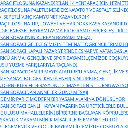
 ARAÇ FİLOSUNA KAZANDIRILAN 14 YENİ ARAÇ İÇİN HİZME
AÇ FİLOSUNA PALETLİ MİNİ EKSKAVATÖR VE ASFALT SİLİND
 SEPETLİ VİNÇ KAMYONET KAZANDIRDIK
RAÇ FİLOSUNA TIR, LOWBET VE HARDOKS KASA KAZANDIRD
 GELENEKSEL BAYRAMLAŞMA PROGRAMI GERÇEKLEŞTİRİLD
SAN SOPACI’NIN KURBAN BAYRAMI MESAJI
SAN SOPACI GELECEĞİMİZİN TEMİNATI ÖĞRENCİLERİMİZİ 
SAN SOPACI KAPALI PAZAR YERİNDE ESNAF VE VATANDAŞL
ÜRK’Ü ANMA, GENÇLİK VE SPOR BAYAMI İLÇEMİZDE COŞKUY
USU YÜZME YARIŞLARIYLA TAÇLANDI
SAN SOPACI’DAN 19 MAYIS ATATÜRK’Ü ANMA, GENÇLİK VE 
ZE SANAYİ BÖLGESİ KENDİ ENERJİSİNİ ÜRETECEK
 DERNEKLER FEDERASYONU 2. MASA TENİSİ TURNUVASI YO
ASAN SOPACIDAN ANNELER GÜNÜ MESAJI
YDEMİR PARKI MODERN BİR YAŞAM ALANINA DÖNÜŞÜYOR
SAN SOPACI CANLI HAYVAN PAZARINDA ÜRETİCİLERLE BUL
E ULUSU MAHALLELERİNİ BİRBİRİNE BAĞLAYAN KÖPRÜLER
AŞKANLIK MAKAMI MİNİK MİSAFİRLERE EMANET EDİLDİ
AL EGEMENLİK VE ÇOCUK BAYRAMI İLÇEMİZDE COŞKUYLA 