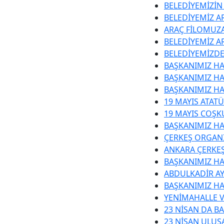
BELEDİYEMİZİN
BELEDİYEMİZ AR
ARAÇ FİLOMUZA
BELEDİYEMİZ A
BELEDİYEMİZDE
BAŞKANIMIZ HA
BAŞKANIMIZ HA
BAŞKANIMIZ HA
19 MAYIS ATAT
19 MAYIS COŞK
BAŞKANIMIZ HA
ÇERKEŞ ORGANİ
ANKARA ÇERKEŞ
BAŞKANIMIZ H
ABDULKADİR A
BAŞKANIMIZ HA
YENİMAHALLE V
23 NİSAN DA B
23 NİSAN ULUS