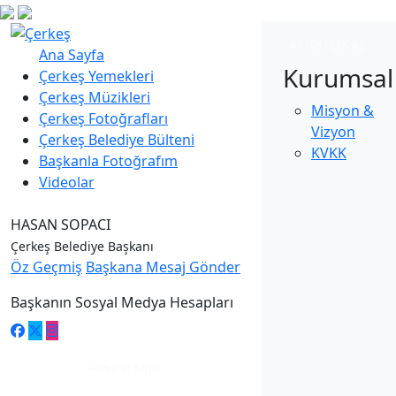
KURUMSAL
Ana Sayfa
Kurumsal
Çerkeş Yemekleri
Çerkeş Müzikleri
Misyon &
Çerkeş Fotoğrafları
Vizyon
Çerkeş Belediye Bülteni
KVKK
Başkanla Fotoğrafım
Videolar
HASAN SOPACI
Çerkeş Belediye Başkanı
Öz Geçmiş
Başkana Mesaj Gönder
Başkanın Sosyal Medya Hesapları
Medyanet Bilişim