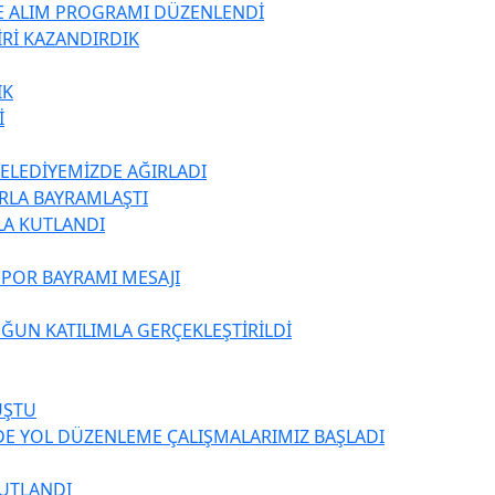
TE ALIM PROGRAMI DÜZENLENDİ
İRİ KAZANDIRDIK
IK
İ
BELEDİYEMİZDE AĞIRLADI
ARLA BAYRAMLAŞTI
LA KUTLANDI
SPOR BAYRAMI MESAJI
ĞUN KATILIMLA GERÇEKLEŞTİRİLDİ
UŞTU
DE YOL DÜZENLEME ÇALIŞMALARIMIZ BAŞLADI
KUTLANDI