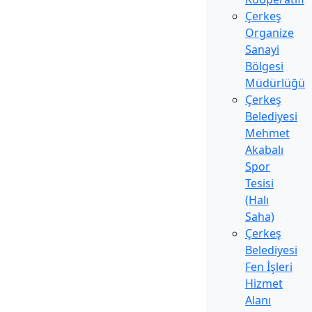
Çerkeş
Organize
Sanayi
Bölgesi
Müdürlüğü
Çerkeş
Belediyesi
Mehmet
Akabalı
Spor
Tesisi
(Halı
Saha)
Çerkeş
Belediyesi
Fen İşleri
Hizmet
Alanı