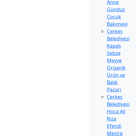
Anne
Gündüz
Çocuk
Bakımevi
Çerkeş
Belediyesi
Kapalı
Sebze
Meyve
Organik
Ürün ve
Balık
Pazarı
Çerkeş
Belediyesi
Hoca Ali
Rıza
Efendi
Mesire