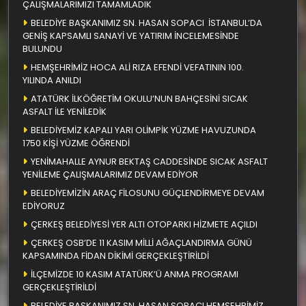
ÇALIŞMALARIMIZI TAMAMLADIK
BELEDİYE BAŞKANIMIZ SN. HASAN SOPACI İSTANBUL’DA
GENİŞ KAPSAMLI SANAYİ VE YATIRIM İNCELEMESİNDE
BULUNDU
HEMŞEHRİMİZ HOCA ALİ RIZA EFENDİ VEFATININ 100.
YILINDA ANILDI
ATATÜRK İLKÖĞRETİM OKULU’NUN BAHÇESİNİ SICAK
ASFALT İLE YENİLEDİK
BELEDİYEMİZ KAPALI YARI OLİMPİK YÜZME HAVUZUNDA
1750 KİŞİ YÜZME ÖĞRENDİ
YENİMAHALLE AYNUR BEKTAŞ CADDESİNDE SICAK ASFALT
YENİLEME ÇALIŞMALARIMIZ DEVAM EDİYOR
BELEDİYEMİZİN ARAÇ FİLOSUNU GÜÇLENDİRMEYE DEVAM
EDİYORUZ
ÇERKEŞ BELEDİYESİ YER ALTI OTOPARKI HİZMETE AÇILDI
ÇERKEŞ OSB’DE 11 KASIM MİLLİ AĞAÇLANDIRMA GÜNÜ
KAPSAMINDA FİDAN DİKİMİ GERÇEKLEŞTİRİLDİ
İLÇEMİZDE 10 KASIM ATATÜRK’Ü ANMA PROGRAMI
GERÇEKLEŞTİRİLDİ
BELEDİYE BAŞKANIMIZ SN. HASAN SOPACI HEMŞEHRİMİZ