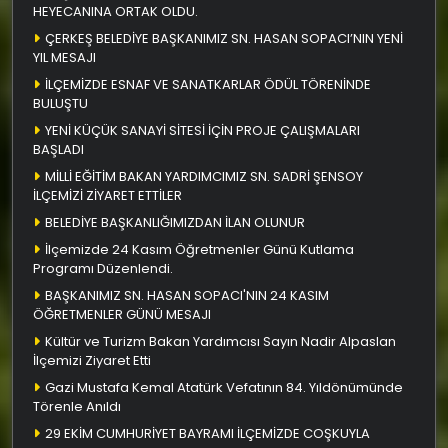
HEYECANINA ORTAK OLDU.
ÇERKEŞ BELEDİYE BAŞKANIMIZ SN. HASAN SOPACI’NIN YENİ
YIL MESAJI
İLÇEMİZDE ESNAF VE SANATKARLAR ÖDÜL TÖRENİNDE
BULUŞTU
YENİ KÜÇÜK SANAYİ SİTESİ İÇİN PROJE ÇALIŞMALARI
BAŞLADI
MİLLİ EĞİTİM BAKAN YARDIMCIMIZ SN. SADRİ ŞENSOY
İLÇEMİZİ ZİYARET ETTİLER
BELEDİYE BAŞKANLIĞIMIZDAN İLAN OLUNUR
İlçemizde 24 Kasım Öğretmenler Günü Kutlama
Programı Düzenlendi.
BAŞKANIMIZ SN. HASAN SOPACI'NIN 24 KASIM
ÖĞRETMENLER GÜNÜ MESAJI
Kültür ve Turizm Bakan Yardımcısı Sayın Nadir Alpaslan
İlçemizi Ziyaret Etti
Gazi Mustafa Kemal Atatürk Vefatının 84. Yıldönümünde
Törenle Anıldı
29 EKİM CUMHURİYET BAYRAMI İLÇEMİZDE COŞKUYLA