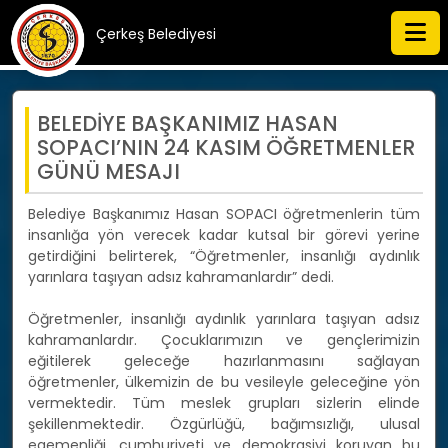
Çerkeş Belediyesi
BELEDİYE BAŞKANIMIZ HASAN
SOPACI’NIN 24 KASIM ÖĞRETMENLER
GÜNÜ MESAJI
Belediye Başkanımız Hasan SOPACI öğretmenlerin tüm
insanlığa yön verecek kadar kutsal bir görevi yerine
getirdiğini belirterek, “Öğretmenler, insanlığı aydınlık
yarınlara taşıyan adsız kahramanlardır” dedi.
Öğretmenler, insanlığı aydınlık yarınlara taşıyan adsız
kahramanlardır. Çocuklarımızın ve gençlerimizin
eğitilerek geleceğe hazırlanmasını sağlayan
öğretmenler, ülkemizin de bu vesileyle geleceğine yön
vermektedir. Tüm meslek grupları sizlerin elinde
şekillenmektedir. Özgürlüğü, bağımsızlığı, ulusal
egemenliği, cumhuriyeti ve demokrasiyi koruyan bu