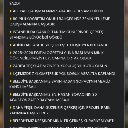
YAZDI
ALT YAPI ÇALIŞMALARIMIZ ARALIKSIZ DEVAM EDİYOR
80. YIL İLKÖĞRETİM OKULU BAHÇESİNDE ZEMİN YENİLEME
ÇALIŞMALARINA BAŞLADIK
İSTANBUL’DA ÇANKIRI TANITIM GÜNLERİNDE ÇERKEŞ
STANDIMIZ BÜYÜK İLGİ GÖRDÜ
AHİLİK HAFTASI BU YIL ÇERKEŞ’TE COŞKUYLA KUTLANDI
2025-2026 EĞİTİM ÖĞRETİM YILINA BAŞLAYAN MİNİK
ÖĞRENCİLERİMİZİN HEYECANINA ORTAK OLDUK
ZABITA TEŞKİLATIMIZIN 199. KURULUŞ YILI KUTLU OLSUN
İLÇEMİZDE 7 KİLOMETRELİK YOL SOĞUK ASFALTLA KAPLANDI
BELEDİYE BAŞKANIMIZ SAYIN HASAN SOPACI’NIN MEVLİD
KANDİLİ MESAJI
BELEDİYE BAŞKANIMIZ SN. HASAN SOPACININ 30
AĞUSTOS ZAFER BAYRAMI MESAJI
DAHA YEŞİL, DAHA GÜZEL BİR ÇERKEŞ İÇİN PROJELİ PARK
YAPIMINA BAŞLIYORUZ
BELEDİYEMİZ KREŞİNDE MİNİKLER ÇERKEŞ KURABİYESİ YAPTI