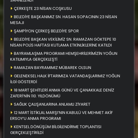
SAHNELENDİ
ÇERKEŞTE 23 NİSAN COŞKUSU
BELEDİYE BAŞKANIMIZ SN. HASAN SOPACININ 23 NİSAN
MESAJI
ŞAMPİYON ÇERKEŞ BELEDİYE SPOR
BELEDİYE BAŞKAN VEKİLİMİZ SN. RAMAZAN GÖKTEPE 10
NİSAN POLİS HAFTASI KUTLAMA ETKİNLİKLERİNE KATILDI
BAYRAMLAŞMA PROGRAMI HEMŞEHRİLERİMİZİN YOĞUN
KATILIMIYLA GERÇEKLEŞTİ
RAMAZAN BAYRAMIMIZ MÜBAREK OLSUN
GELENEKSEL HALK İFTARIMIZA VATANDAŞLARIMIZ YOĞUN
İLGİ GÖSTERDİ
18 MART ŞEHİTLERİ ANMA GÜNÜ VE ÇANAKKALE DENİZ
ZAFERİ’NİN 110. YILDÖNÜMÜ
SAĞLIK ÇALIŞANLARINA ANLAMLI ZİYARET
12 MART İSTİKLAL MARŞI’NIN KABULÜ VE MEHMET AKİF
ERSOY’U ANMA PROGRAMI
KENTSEL DÖNÜŞÜM BİLGİLENDİRME TOPLANTISI
GERÇEKLEŞTİRİLDİ