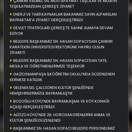
ÇANKIRI VALİMİZ SN. MUSTAFA FIRAT TAŞOLAR VE MÜLKİYE
TEŞKİLATIMIZDAN ÇERKEŞ’E ZİYARET
ENERJİ VE TABİİ KAYNAKLAR BAKANIMIZ SAYIN ALPARSLAN
BAYRAKTAR’A ZİYARET GERÇEKLEŞTİRİLDİ
DEVLET TİYATROLARI ÇERKEŞ’TE SAHNE ALMAYA DEVAM
EDİYOR
BELEDİYE BAŞKANIMIZ SN. HASAN SOPACI’DAN ÇANKIRI
KARATEKİN ÜNİVERSİTESİ REKTÖRÜNE HAYIRLI OLSUN
ZİYARETİ
BELEDİYE BAŞKANIMIZ SN. HASAN SOPACI’DAN TATİL
MESAJI VE ÖĞRETMENLERİMİZE TEŞEKKÜR
GAZİOSMANPAŞA İLKÖĞRETİM OKULU’NDA DÜZENLENEN
KERMESE KATILDIK
GELENEKSEL ÇALCIÖREN KÜLTÜR ŞENLİĞİ’NDE
HEMŞEHRİLERİMİZLE BAYRAMLAŞTIK
BOZOĞLU KÖYÜ’NDE BAYRAMLAŞMA VE KÖY KONAĞI
AÇILIŞI GERÇEKLEŞTİRİLDİ
ALİÖZÜ KÖYÜ’NDE 26. HOROSAN ERENLERİNİ ANMA VE
KÜLTÜR ŞENLİĞİ DÜZENLENDİ
BAŞKANIMIZ SN. HASAN SOPACI BELEDİYE PERSONELİMİZ