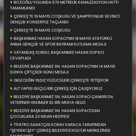
BOZOĞLU YOLUNDA 570 METRELİK KANALİZASYON HATTI
TAMAMLANDI
ÇERKEŞ’TE 19 MAYIS COŞKUSU VE ŞAMPİYONLUK SEVİNCİ
GENÇLİK KONSERİYLE TAÇLANDI
ÇERKEŞ’TE 19 MAYIS COŞKUSU
BAŞKANIMIZ HASAN SOPACI’NIN 19 MAYIS ATATÜRKÜ
ANMA GENÇLİK VE SPOR BAYRAMI KUTLAMA MESAJI
VATANDAŞ SORDU, BAŞKANIMIZ HASAN SOPACI
CEVAPLADI
BELEDİYE BAŞKANIMIZ SN. HASAN SOPACI’NIN 14 MAYIS
DÜNYA ÇİFTÇİLER GÜNÜ MESAJI
GELECEĞİN YILDIZ YÜZÜCÜLERİ ÇERKEŞTE YETİŞİYOR
ALT YAPISI GÜÇLÜ BİR ÇERKEŞ İÇİN ÇALIŞIYORUZ
BELEDİYE BAŞKANIMIZ SN. HASAN SOPACI ÇANKIRI DA
VETERİNER HEKİMLER İLE BİR ARAYA GELDİ
BELEDİYE BAŞKANIMIZ SN. HASAN SOPACI’DAN
ÇOCUKLARA 23 NİSAN HEDİYESİ
TİYATRO SANATÇISI KORAY KARACA TARAFINDAN
“ŞEYDEKİ ŞEY” ÇERKEŞ BELEDİYESİ KÜLTÜR MERKEZİNDE