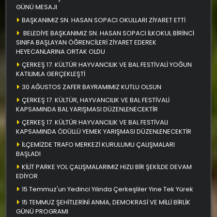
GÜNÜ MESAJI
BAŞKANIMIZ SN. HASAN SOPACI OKULLARI ZİYARET ETTİ
BELEDİYE BAŞKANIMIZ SN. HASAN SOPACI İLKOKUL BİRİNCİ
SINIFA BAŞLAYAN ÖĞRENCİLERİ ZİYARET EDEREK
HEYECANLARINA ORTAK OLDU
ÇERKEŞ 17. KÜLTÜR HAYVANCILIK VE BAL FESTİVALİ YOĞUN
KATILIMLA GERÇEKLEŞTİ
30 AĞUSTOS ZAFER BAYRAMIMIZ KUTLU OLSUN
ÇERKEŞ 17. KÜLTÜR, HAYVANCILIK VE BAL FESTİVALİ
KAPSAMINDA BAL YARIŞMASI DÜZENLENECEKTİR
ÇERKEŞ 17. KÜLTÜR HAYVANCILIK VE BAL FESTİVALI
KAPSAMINDA ÖDÜLLÜ YEMEK YARIŞMASI DÜZENLENECEKTİR
İLÇEMİZDE TRAFO MERKEZİ KURULUMU ÇALIŞMALARI
BAŞLADI
KİLİT PARKE YOL ÇALIŞMALARIMIZ HIZLI BİR ŞEKİLDE DEVAM
EDİYOR
15 Temmuz'un Yedinci Yılında Çerkeşliler Yine Tek Yürek
15 TEMMUZ ŞEHİTLERİNİ ANMA, DEMOKRASİ VE MİLLİ BİRLİK
GÜNÜ PROGRAMI