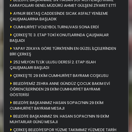
KARAYOLLARI GENEL MÜDÜRÜ AHMET GÜLŞENİ ZİYARET ETTİ
AYNUR BEKTAŞ CADDESİNDE SICAK ASFALT YENİLEME
ÇALIŞMALARINA BAŞLADIK
CUMHURİYET VOLEYBOL TURNUVASI SONA ERDİ
ÇERKEŞ’TE 3. ETAP TOKİ KONUTLARINDA ÇALIŞMALAR
BAŞLADI
YAPAY ZEKAYA GÖRE TÜRKİYENİN EN GÜZEL İLÇELERİNDEN
BİRİ ÇERKEŞ
252 MİLYON TL’LİK ULUSU DERESİ 2. ETAP ISLAH
ÇALIŞMALARI BAŞLADI
ÇERKEŞ’TE 29 EKİM CUMHURİYET BAYRAMI COŞKUSU
BELEDİYEMİZ ZEHRA ANNE GÜNDÜZ ÇOCUK BAKIM EVİ
ÖĞRENCİLERİNDEN 29 EKİM CUMHURİYET BAYRAMI
GÖSTERİSİ
BELEDİYE BAŞKANIMIZ HASAN SOPACI’NIN 29 EKİM
CUMHURİYET BAYRAMI MESAJI
BELEDİYE BAŞKANIMIZ SN. HASAN SOPACI’NIN 19 EKİM
MUHTARLAR GÜNÜ MESAJI
ÇERKEŞ BELEDİYESPOR YÜZME TAKIMIMIZ YÜZMEDE TARİH