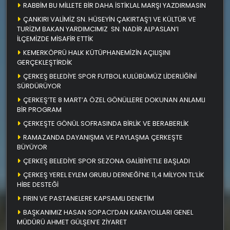
RABBİM BU MİLLETE BİR DAHA İSTİKLAL MARŞI YAZDIRMASIN
ÇANKIRI VALİMİZ SN. HÜSEYİN ÇAKIRTAŞ’I VE KÜLTÜR VE
TURİZM BAKAN YARDIMCIMIZ SN. NADİR ALPASLAN’I
İLÇEMİZDE MİSAFİR ETTİK
KEMERKÖPRÜ HALK KÜTÜPHANEMİZİN AÇILIŞINI
GERÇEKLEŞTİRDİK
ÇERKEŞ BELEDİYE SPOR FUTBOL KULÜBÜMÜZ LİDERLİĞİNİ
SÜRDÜRÜYOR
ÇERKEŞ’TE 8 MART’A ÖZEL GÖNÜLLERE DOKUNAN ANLAMLI
BİR PROGRAM
ÇERKEŞTE GÖNÜL SOFRASINDA BİRLİK VE BERABERLİK
RAMAZANDA DAYANIŞMA VE PAYLAŞMA ÇERKEŞTE
BÜYÜYOR
ÇERKEŞ BELEDİYE SPOR SEZONA GALİBİYETLE BAŞLADI
ÇERKEŞ YEREL EYLEM GRUBU DERNEĞİ’NE 11,4 MİLYON TL’LİK
HİBE DESTEĞİ
FIRIN VE PASTANELERE KAPSAMLI DENETİM
BAŞKANIMIZ HASAN SOPACI’DAN KARAYOLLARI GENEL
MÜDÜRÜ AHMET GÜLŞEN’E ZİYARET