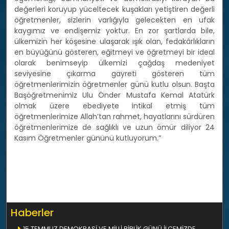
değerleri koruyup yüceltecek kuşakları yetiştiren değerli
öğretmenler, sizlerin varlığıyla gelecekten en ufak
kaygımız ve endişemiz yoktur. En zor şartlarda bile,
ülkemizin her köşesine ulaşarak ışık olan, fedakârlıkların
en büyüğünü gösteren, eğitmeyi ve öğretmeyi bir ideal
olarak benimseyip ülkemizi çağdaş medeniyet
seviyesine çıkarma gayreti gösteren tüm
öğretmenlerimizin öğretmenler günü kutlu olsun. Başta
Başöğretmenimiz Ulu Önder Mustafa Kemal Atatürk
olmak üzere ebediyete intikal etmiş tüm
öğretmenlerimize Allah’tan rahmet, hayatlarını sürdüren
öğretmenlerimize de sağlıklı ve uzun ömür diliyor 24
Kasım Öğretmenler gününü kutluyorum.”
Haberler
15 TEMMUZ DEMOKRASİ VE MİLLİ BİRLİK GÜNÜ İLÇEMİZDE