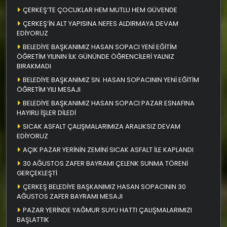
ÇERKEŞ’TE ÇOCUKLAR HEM MUTLU HEM GÜVENDE
ÇERKEŞ’İN ALT YAPISINA NEFES ALDIRMAYA DEVAM
EDİYORUZ
BELEDİYE BAŞKANIMIZ HASAN SOPACI YENİ EĞİTİM
ÖĞRETİM YILININ İLK GÜNÜNDE ÖĞRENCİLERİ YALNIZ
BIRAKMADI
BELEDİYE BAŞKANIMIZ SN. HASAN SOPACININ YENİ EĞİTİM
ÖĞRETİM YILI MESAJI
BELEDİYE BAŞKANIMIZ HASAN SOPACI PAZAR ESNAFINA
HAYIRLI İŞLER DİLEDİ
SICAK ASFALT ÇALIŞMALARIMIZA ARALIKSIZ DEVAM
EDİYORUZ
AÇIK PAZAR YERİNİN ZEMİNİ SICAK ASFALT İLE KAPLANDI
30 AĞUSTOS ZAFER BAYRAMI ÇELENK SUNMA TÖRENİ
GERÇEKLEŞTİ
ÇERKEŞ BELEDİYE BAŞKANIMIZ HASAN SOPACININ 30
AĞUSTOS ZAFER BAYRAMI MESAJI
PAZAR YERİNDE YAĞMUR SUYU HATTI ÇALIŞMALARIMIZI
BAŞLATTIK