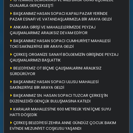
DUALARLA GERÇEKLEŞTİ
BAŞKANIMIZ HASAN SOPACI KAPALI PAZAR YERİNDE
PAZAR ESNAFI VE VATANDAŞLARIMIZLA BİR ARAYA GELDİ
ANKARA GİRİŞİ VE MAHALLELERİMİZDE PEYZAJ
ÇALIŞMALARIMIZ ARALIKSIZ DEVAM EDİYOR
BAŞKANIMIZ HASAN SOPACI CUMHURİYET MAHALLESİ
TOKİ SAKİNLERİYLE BİR ARAYA GELDİ
ÇERKEŞ ORGANİZE SANAYİ BÖLGEMİZİN GİRİŞİNDE PEYZAJ
ÇALIŞMALARIMIZI BAŞLATTIK
BELEDİYEMİZ OT BİÇME ÇALIŞMALARINI ARALIKSIZ
SÜRDÜRÜYOR
BAŞKANIMIZ HASAN SOPACI ULUSU MAHALLESİ
SAKİNLERİYLE BİR ARAYA GELDİ
BAŞKANIMIZ SN. HASAN SOPACI TUZCAR ÇERKEŞ’İN
DÜZENLEDİĞİ GENÇLİK BULUŞMASINA KATILDI
KARALAR MAHALLESİ’NE 600 METRELİK YENİ İÇME SUYU
HATTI DÖŞEDİK
ÇERKEŞ BELEDİYESİ ZEHRA ANNE GÜNDÜZ ÇOCUK BAKIM
EVİ’NDE MEZUNİYET COŞKUSU YAŞANDI