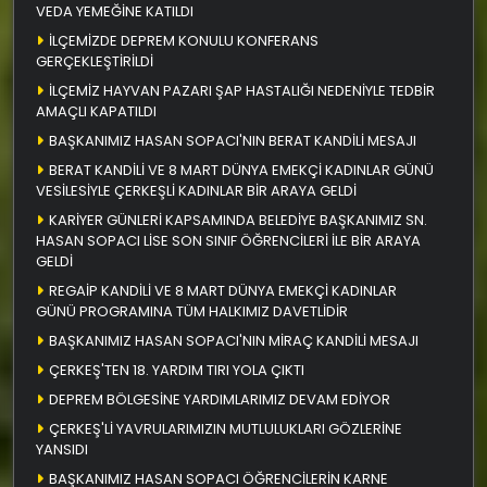
VEDA YEMEĞİNE KATILDI
İLÇEMİZDE DEPREM KONULU KONFERANS
GERÇEKLEŞTİRİLDİ
İLÇEMİZ HAYVAN PAZARI ŞAP HASTALIĞI NEDENİYLE TEDBİR
AMAÇLI KAPATILDI
BAŞKANIMIZ HASAN SOPACI'NIN BERAT KANDİLİ MESAJI
BERAT KANDİLİ VE 8 MART DÜNYA EMEKÇİ KADINLAR GÜNÜ
VESİLESİYLE ÇERKEŞLİ KADINLAR BİR ARAYA GELDİ
KARİYER GÜNLERİ KAPSAMINDA BELEDİYE BAŞKANIMIZ SN.
HASAN SOPACI LİSE SON SINIF ÖĞRENCİLERİ İLE BİR ARAYA
GELDİ
REGAİP KANDİLİ VE 8 MART DÜNYA EMEKÇİ KADINLAR
GÜNÜ PROGRAMINA TÜM HALKIMIZ DAVETLİDİR
BAŞKANIMIZ HASAN SOPACI'NIN MİRAÇ KANDİLİ MESAJI
ÇERKEŞ'TEN 18. YARDIM TIRI YOLA ÇIKTI
DEPREM BÖLGESİNE YARDIMLARIMIZ DEVAM EDİYOR
ÇERKEŞ'Lİ YAVRULARIMIZIN MUTLULUKLARI GÖZLERİNE
YANSIDI
BAŞKANIMIZ HASAN SOPACI ÖĞRENCİLERİN KARNE