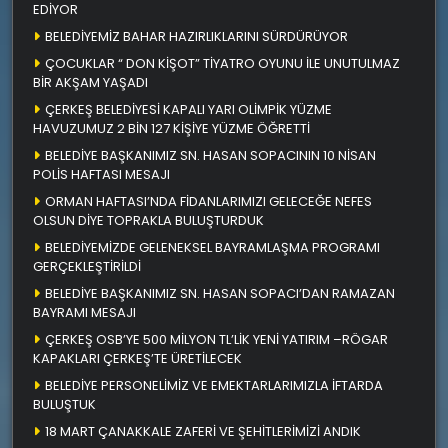
EDİYOR
BELEDİYEMİZ BAHAR HAZIRLIKLARINI SÜRDÜRÜYOR
ÇOCUKLAR “ DON KİŞOT” TİYATRO OYUNU İLE UNUTULMAZ
BİR AKŞAM YAŞADI
ÇERKEŞ BELEDİYESİ KAPALI YARI OLİMPİK YÜZME
HAVUZUMUZ 2 BİN 127 KİŞİYE YÜZME ÖĞRETTİ
BELEDİYE BAŞKANIMIZ SN. HASAN SOPACININ 10 NİSAN
POLİS HAFTASI MESAJI
ORMAN HAFTASI’NDA FİDANLARIMIZI GELECEĞE NEFES
OLSUN DİYE TOPRAKLA BULUŞTURDUK
BELEDİYEMİZDE GELENEKSEL BAYRAMLAŞMA PROGRAMI
GERÇEKLEŞTİRİLDİ
BELEDİYE BAŞKANIMIZ SN. HASAN SOPACI’DAN RAMAZAN
BAYRAMI MESAJI
ÇERKEŞ OSB’YE 500 MİLYON TL’LİK YENİ YATIRIM –RÖGAR
KAPAKLARI ÇERKEŞ’TE ÜRETİLECEK
BELEDİYE PERSONELİMİZ VE EMEKTARLARIMIZLA İFTARDA
BULUŞTUK
18 MART ÇANAKKALE ZAFERİ VE ŞEHİTLERİMİZİ ANDIK