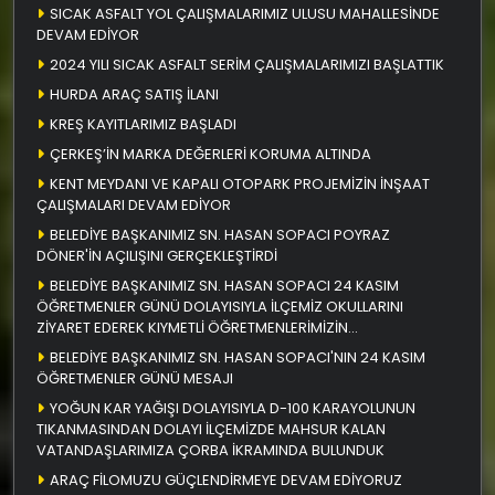
SICAK ASFALT YOL ÇALIŞMALARIMIZ ULUSU MAHALLESİNDE
DEVAM EDİYOR
2024 YILI SICAK ASFALT SERİM ÇALIŞMALARIMIZI BAŞLATTIK
HURDA ARAÇ SATIŞ İLANI
KREŞ KAYITLARIMIZ BAŞLADI
ÇERKEŞ’İN MARKA DEĞERLERİ KORUMA ALTINDA
KENT MEYDANI VE KAPALI OTOPARK PROJEMİZİN İNŞAAT
ÇALIŞMALARI DEVAM EDİYOR
BELEDİYE BAŞKANIMIZ SN. HASAN SOPACI POYRAZ
DÖNER'İN AÇILIŞINI GERÇEKLEŞTİRDİ
BELEDİYE BAŞKANIMIZ SN. HASAN SOPACI 24 KASIM
ÖĞRETMENLER GÜNÜ DOLAYISIYLA İLÇEMİZ OKULLARINI
ZİYARET EDEREK KIYMETLİ ÖĞRETMENLERİMİZİN
ÖĞRETMENLER GÜNÜNÜ KUTLADI
BELEDİYE BAŞKANIMIZ SN. HASAN SOPACI'NIN 24 KASIM
ÖĞRETMENLER GÜNÜ MESAJI
YOĞUN KAR YAĞIŞI DOLAYISIYLA D-100 KARAYOLUNUN
TIKANMASINDAN DOLAYI İLÇEMİZDE MAHSUR KALAN
VATANDAŞLARIMIZA ÇORBA İKRAMINDA BULUNDUK
ARAÇ FİLOMUZU GÜÇLENDİRMEYE DEVAM EDİYORUZ