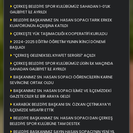
ÇERKEŞ BELEDİYE SPOR KULÜBÜMÜZ SAHADAN 1-0’LIK
GALİBİYET İLE AYRILDI
BELEDİYE BAŞKANIMIZ SN. HASAN SOPACI TARIK ERKEK
KUAFÖRÜNÜN AÇILIŞINA KATILDI
ÇERKEŞTE YÜK TAŞIMACILIĞI KOOPERATİFİ KURULDU
2024-2025 EĞİTİM ÖĞRETİM YILININ İKİNCİ DÖNEMİ
BAŞLADI
“ÇERKEŞ GELENEKSEL KIYAFET SERGİSİ” AÇILDI
ÇERKEŞ BELEDİYE SPOR KULÜBÜMÜZ LİGİN İLK MAÇINDA
SAHADAN GALİBİYET İLE AYRILDI
BAŞKANIMIZ SN. HASAN SOPACI ÖĞRENCİLERİN KARNE
SEVİNCİNE ORTAK OLDU
BAŞKANIMIZ SN. HASAN SOPACI İLİMİZ VE İLÇEMİZDEKİ
GAZETECİLER İLE BİR ARAYA GELDİ
KARABÜK BELEDİYE BAŞKANI SN. ÖZKAN ÇETİNKAYA’YI
İLÇEMİZDE MİSAFİR ETTİK
BELEDİYE BAŞKANIMIZ SN. HASAN SOPACI DAN ÇERKEŞ
BELEDİYE SPOR KULÜBÜNE TAM DESTEK
BELEDİYE BAŞKANIMIZ SAYIN HASAN SOPACI’NIN YENİ YIL