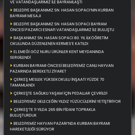
VE VATANDAŞLARIMIZ İLE BAYRAMLAŞTI
BELEDİYE BAŞKANIMIZ SN. HASAN SOPACI’NIN KURBAN
BAYRAMI MESAJI
BELEDİYE BAŞKANIMIZ SN. HASAN SOPACI BAYRAM
ÖNCESİ PAZARCI ESNAFI VATANDAŞLARIMIZ İLE BULUŞTU
BAŞKANIMIZ SN. HASAN SOPACI 80. YIL İLKÖĞRETİM
OKULUNDA DÜZENLENEN KERMES’E KATILDI
EL EMEĞİ GÖZ NURU ÜRÜNLER KENT MEYDANINDA
SERGİLENDİ
KURBAN BAYRAMI ÖNCESİ BELEDİYEMİZ CANLI HAYVAN
PAZARINDA BEREKETLİ ZİYARET
ÇERKEŞ MESLEK YÜKSEKOKULU İNŞAATI YÜZDE 70
TAMAMLANDI
ÇERKEŞTE SAĞLIKLI YAŞAM İÇİN PEDALLAR ÇEVRİLDİ
BELEDİYEMİZ GELECEĞİN YILDIZ YÜZÜCÜLERİNİ YETİŞTİRİYOR
ÇERKEŞ’TE 11 YILDA 265 BİN FİDANI TOPRAKLA
BULUŞTURDUK
BELEDİYEMİZ HAYVAN PAZARI’NDA KURBAN BAYRAMI
HAREKETLİLİĞİ SÜRÜYOR