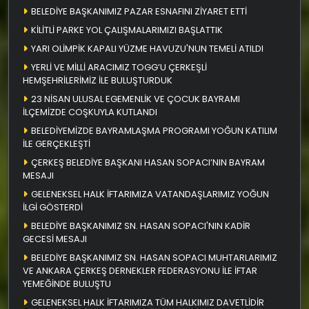
BELEDİYE BAŞKANIMIZ PAZAR ESNAFINI ZİYARET ETTİ
KİLİTLİ PARKE YOL ÇALIŞMALARIMIZI BAŞLATTIK
YARI OLİMPİK KAPALI YÜZME HAVUZU'NUN TEMELİ ATILDI
YERLİ VE MİLLİ ARACIMIZ TOGG’U ÇERKEŞLİ
HEMŞEHRİLERİMİZ İLE BULUŞTURDUK
23 NİSAN ULUSAL EGEMENLİK VE ÇOCUK BAYRAMI
İLÇEMİZDE COŞKUYLA KUTLANDI
BELEDİYEMİZDE BAYRAMLAŞMA PROGRAMI YOĞUN KATILIM
İLE GERÇEKLEŞTİ
ÇERKEŞ BELEDİYE BAŞKANI HASAN SOPACI’NIN BAYRAM
MESAJI
GELENEKSEL HALK İFTARIMIZA VATANDAŞLARIMIZ YOĞUN
İLGİ GÖSTERDİ
BELEDİYE BAŞKANIMIZ SN. HASAN SOPACI'NIN KADİR
GECESİ MESAJI
BELEDİYE BAŞKANIMIZ SN. HASAN SOPACI MUHTARLARIMIZ
VE ANKARA ÇERKEŞ DERNEKLER FEDERASYONU İLE İFTAR
YEMEĞİNDE BULUŞTU
GELENEKSEL HALK İFTARIMIZA TÜM HALKIMIZ DAVETLİDİR