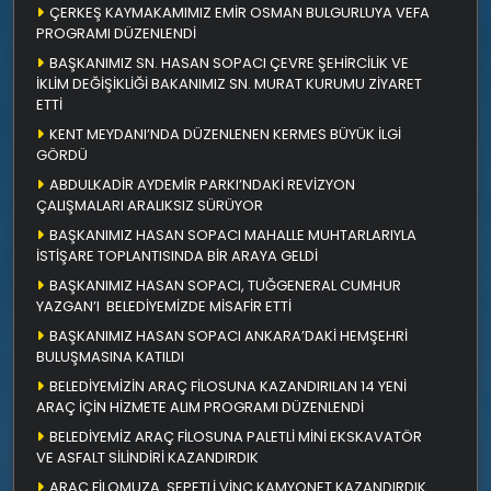
ÇERKEŞ KAYMAKAMIMIZ EMİR OSMAN BULGURLUYA VEFA
PROGRAMI DÜZENLENDİ
BAŞKANIMIZ SN. HASAN SOPACI ÇEVRE ŞEHİRCİLİK VE
İKLİM DEĞİŞİKLİĞİ BAKANIMIZ SN. MURAT KURUMU ZİYARET
ETTİ
KENT MEYDANI’NDA DÜZENLENEN KERMES BÜYÜK İLGİ
GÖRDÜ
ABDULKADİR AYDEMİR PARKI’NDAKİ REVİZYON
ÇALIŞMALARI ARALIKSIZ SÜRÜYOR
BAŞKANIMIZ HASAN SOPACI MAHALLE MUHTARLARIYLA
İSTİŞARE TOPLANTISINDA BİR ARAYA GELDİ
BAŞKANIMIZ HASAN SOPACI, TUĞGENERAL CUMHUR
YAZGAN’I BELEDİYEMİZDE MİSAFİR ETTİ
BAŞKANIMIZ HASAN SOPACI ANKARA’DAKİ HEMŞEHRİ
BULUŞMASINA KATILDI
BELEDİYEMİZİN ARAÇ FİLOSUNA KAZANDIRILAN 14 YENİ
ARAÇ İÇİN HİZMETE ALIM PROGRAMI DÜZENLENDİ
BELEDİYEMİZ ARAÇ FİLOSUNA PALETLİ MİNİ EKSKAVATÖR
VE ASFALT SİLİNDİRİ KAZANDIRDIK
ARAÇ FİLOMUZA SEPETLİ VİNÇ KAMYONET KAZANDIRDIK