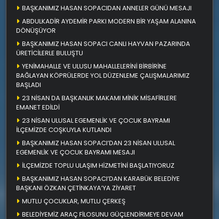
BAŞKANIMIZ HASAN SOPACIDAN ANNELER GÜNÜ MESAJI
ABDULKADİR AYDEMİR PARKI MODERN BİR YAŞAM ALANINA
DÖNÜŞÜYOR
BAŞKANIMIZ HASAN SOPACI CANLI HAYVAN PAZARINDA
ÜRETİCİLERLE BULUŞTU
YENİMAHALLE VE ULUSU MAHALLELERİNİ BİRBİRİNE
BAĞLAYAN KÖPRÜLERDE YOL DÜZENLEME ÇALIŞMALARIMIZ
BAŞLADI
23 NİSAN DA BAŞKANLIK MAKAMI MİNİK MİSAFİRLERE
EMANET EDİLDİ
23 NİSAN ULUSAL EGEMENLİK VE ÇOCUK BAYRAMI
İLÇEMİZDE COŞKUYLA KUTLANDI
BAŞKANIMIZ HASAN SOPACI’DAN 23 NİSAN ULUSAL
EGEMENLİK VE ÇOCUK BAYRAMI MESAJI
İLÇEMİZDE TOPLU ULAŞIM HİZMETİNİ BAŞLATIYORUZ
BAŞKANIMIZ HASAN SOPACI’DAN KARABÜK BELEDİYE
BAŞKANI ÖZKAN ÇETİNKAYA’YA ZİYARET
MUTLU ÇOCUKLAR, MUTLU ÇERKEŞ
BELEDİYEMİZ ARAÇ FİLOSUNU GÜÇLENDİRMEYE DEVAM