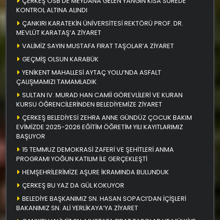
ÇERKEŞ OSB’DE MEYDANA GELEN YANGIN KISA SÜREDE
KONTROL ALTINA ALINDI
ÇANKIRI KARATEKİN ÜNİVERSİTESİ REKTÖRÜ PROF. DR.
MEVLÜT KARATAŞ’A ZİYARET
VALİMİZ SAYIN MUSTAFA FIRAT TAŞOLAR’A ZİYARET
GEÇMİŞ OLSUN KARABÜK
YENİKENT MAHALLESİ AYTAÇ YOLU’NDA ASFALT
ÇALIŞMAMIZI TAMAMLADIK
SULTAN IV. MURAD HAN CAMİİ GÖREVLİLERİ VE KURAN
KURSU ÖĞRENCİLERİNDEN BELEDİYEMİZE ZİYARET
ÇERKEŞ BELEDİYESİ ZEHRA ANNE GÜNDÜZ ÇOCUK BAKIM
EVİMİZDE 2025-2026 EĞİTİM ÖĞRETİM YILI KAYITLARIMIZ
BAŞLIYOR
15 TEMMUZ DEMOKRASİ ZAFERİ VE ŞEHİTLERİ ANMA
PROGRAMI YOĞUN KATILIM İLE GERÇEKLEŞTİ
HEMŞEHRİLERİMİZE AŞURE İKRAMINDA BULUNDUK
ÇERKEŞ BU YAZ DA GÜL KOKUYOR
BELEDİYE BAŞKANIMIZ SN. HASAN SOPACI’DAN İÇİŞLERİ
BAKANIMIZ SN. ALİ YERLİKAYA’YA ZİYARET