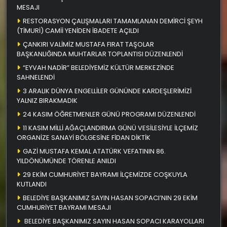
MESAJI
RESTORASYON ÇALIŞMALARI TAMAMLANAN DEMİRCİ ŞEYH
(TİMURİ) CAMİİ YENİDEN İBADETE AÇILDI
ÇANKIRI VALİMİZ MUSTAFA FIRAT TAŞOLAR
BAŞKANLIĞINDA MUHTARLAR TOPLANTISI DÜZENLENDİ
“EYVAH NADİR” BELEDİYEMİZ KÜLTÜR MERKEZİNDE
SAHNELENDİ
3 ARALIK DÜNYA ENGELLİLER GÜNÜNDE KARDEŞLERİMİZİ
YALNIZ BIRAKMADIK
24 KASIM ÖĞRETMENLER GÜNÜ PROGRAMI DÜZENLENDİ
11 KASIM MİLLİ AĞAÇLANDIRMA GÜNÜ VESİLESİYLE İLÇEMİZ
ORGANİZE SANAYİ BÖLGESİNE FİDAN DİKTİK
GAZİ MUSTAFA KEMAL ATATÜRK VEFATININ 86.
YILDÖNÜMÜNDE TÖRENLE ANILDI
29 EKİM CUMHURİYET BAYRAMI İLÇEMİZDE COŞKUYLA
KUTLANDI
BELEDİYE BAŞKANIMIZ SAYIN HASAN SOPACI’NIN 29 EKİM
CUMHURİYET BAYRAMI MESAJI
BELEDİYE BAŞKANIMIZ SAYIN HASAN SOPACI KARAYOLLARI