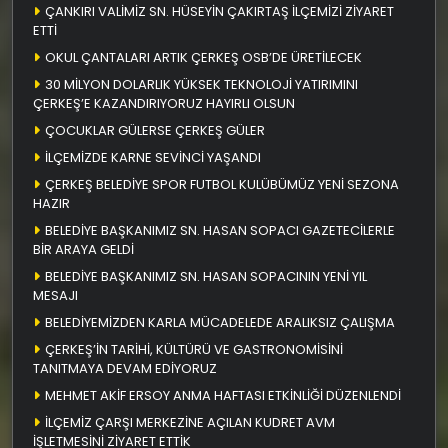
ÇANKIRI VALİMİZ SN. HÜSEYİN ÇAKIRTAŞ İLÇEMİZİ ZİYARET
ETTİ
OKUL ÇANTALARI ARTIK ÇERKEŞ OSB’DE ÜRETİLECEK
30 MİLYON DOLARLIK YÜKSEK TEKNOLOJİ YATIRIMINI
ÇERKEŞ’E KAZANDIRIYORUZ HAYIRLI OLSUN
ÇOCUKLAR GÜLERSE ÇERKEŞ GÜLER
İLÇEMİZDE KARNE SEVİNCİ YAŞANDI
ÇERKEŞ BELEDİYE SPOR FUTBOL KULÜBÜMÜZ YENİ SEZONA
HAZIR
BELEDİYE BAŞKANIMIZ SN. HASAN SOPACI GAZETECİLERLE
BİR ARAYA GELDİ
BELEDİYE BAŞKANIMIZ SN. HASAN SOPACININ YENİ YIL
MESAJI
BELEDİYEMİZDEN KARLA MÜCADELEDE ARALIKSIZ ÇALIŞMA
ÇERKEŞ’İN TARİHİ, KÜLTÜRÜ VE GASTRONOMİSİNİ
TANITMAYA DEVAM EDİYORUZ
MEHMET AKİF ERSOY ANMA HAFTASI ETKİNLİĞİ DÜZENLENDİ
İLÇEMİZ ÇARŞI MERKEZİNE AÇILAN KUDRET AVM
İŞLETMESİNİ ZİYARET ETTİK