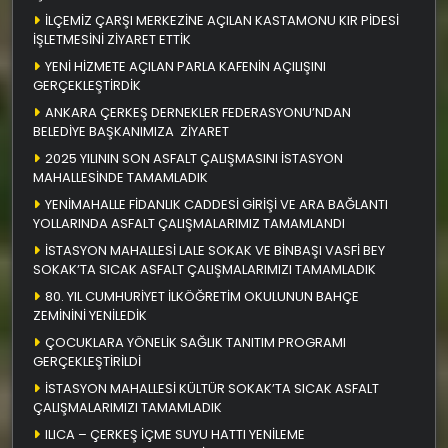
İLÇEMİZ ÇARŞI MERKEZİNE AÇILAN KASTAMONU KIR PİDESİ
İŞLETMESİNİ ZİYARET ETTİK
YENİ HİZMETE AÇILAN PARLA KAFENİN AÇILIŞINI
GERÇEKLEŞTİRDİK
ANKARA ÇERKEŞ DERNEKLER FEDERASYONU’NDAN
BELEDİYE BAŞKANIMIZA ZİYARET
2025 YILININ SON ASFALT ÇALIŞMASINI İSTASYON
MAHALLESİNDE TAMAMLADIK
YENİMAHALLE FİDANLIK CADDESİ GİRİŞİ VE ARA BAĞLANTI
YOLLARINDA ASFALT ÇALIŞMALARIMIZ TAMAMLANDI
İSTASYON MAHALLESİ LALE SOKAK VE BİNBAŞI VASFİ BEY
SOKAK’TA SICAK ASFALT ÇALIŞMALARIMIZI TAMAMLADIK
80. YIL CUMHURİYET İLKÖĞRETİM OKULUNUN BAHÇE
ZEMİNİNİ YENİLEDİK
ÇOCUKLARA YÖNELİK SAĞLIK TANITIM PROGRAMI
GERÇEKLEŞTİRİLDİ
İSTASYON MAHALLESİ KÜLTÜR SOKAK’TA SICAK ASFALT
ÇALIŞMALARIMIZI TAMAMLADIK
ILICA – ÇERKEŞ İÇME SUYU HATTI YENİLEME