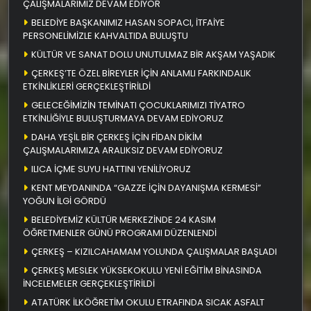
ÇALIŞMALARIMIZ DEVAM EDİYOR
BELEDİYE BAŞKANIMIZ HASAN SOPACI, İTFAİYE
PERSONELİMİZLE KAHVALTIDA BULUŞTU
KÜLTÜR VE SANAT DOLU UNUTULMAZ BİR AKŞAM YAŞADIK
ÇERKEŞ’TE ÖZEL BİREYLER İÇİN ANLAMLI FARKINDALIK
ETKİNLİKLERİ GERÇEKLEŞTİRİLDİ
GELECEĞİMİZİN TEMİNATI ÇOCUKLARIMIZI TİYATRO
ETKİNLİĞİYLE BULUŞTURMAYA DEVAM EDİYORUZ
DAHA YEŞİL BİR ÇERKEŞ İÇİN FİDAN DİKİM
ÇALIŞMALARIMIZA ARALIKSIZ DEVAM EDİYORUZ
ILICA İÇME SUYU HATTINI YENİLİYORUZ
KENT MEYDANINDA “GAZZE İÇİN DAYANIŞMA KERMESİ”
YOĞUN İLGİ GÖRDÜ
BELEDİYEMİZ KÜLTÜR MERKEZİNDE 24 KASIM
ÖĞRETMENLER GÜNÜ PROGRAMI DÜZENLENDİ
ÇERKEŞ – KIZILCAHAMAM YOLUNDA ÇALIŞMALAR BAŞLADI
ÇERKEŞ MESLEK YÜKSEKOKULU YENİ EĞİTİM BİNASINDA
İNCELEMELER GERÇEKLEŞTİRİLDİ
ATATÜRK İLKÖĞRETİM OKULU ETRAFINDA SICAK ASFALT