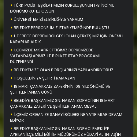
TÜRK POLİS TEŞKİLATIMIZIN KURULUŞUNUN 178’İNCİ YIL
DÖNÜMÜ KUTLU OLSUN
ÜNİVERSİTEMİZİ EL BİRLİĞİYLE YAPALIM
BELEDİYE PERSONELİMİZ İFTAR YEMEĞİNDE BULUŞTU
1. DERECE DEPREM BÖLGESİ OLAN ÇERKEŞİMİZ İÇİN ÖNEMLİ
KARARLAR ALDIK
İLÇEMİZDE MİSAFİR ETTİĞİMİZ DEPREMZEDE
VATANDAŞLARIMIZ İLE BİRLİKTE İFTAR PROGRAMI
DÜZENLENDİ
BELEDİYEMİZE OLAN BORÇLARINIZI YAPILANDIRIYORUZ
HOŞGELDİN YA ŞEHR-İ RAMAZAN
18 MART ÇANAKKALE ZAFERİ’NİN 108. YILDÖNÜMÜ VE
ŞEHİTLERİ ANMA GÜNÜ
BELEDİYE BAŞKANIMIZ SN. HASAN SOPACI'NIN 18 MART
ÇANAKKALE ZAFERİ VE ŞEHİTLERİ ANMA MESAJI
İLÇEMİZ ORGANİZE SANAYİ BÖLGESİNE YATIRIMLAR DEVAM
EDİYOR
BELEDİYE BAŞKANIMIZ SN. HASAN SOPACI EMEKLİYE
AYRILAN İLÇE MİLLİ EĞİTİM MÜDÜRÜMÜZ HÜDAYİ ALTINTAŞ'IN