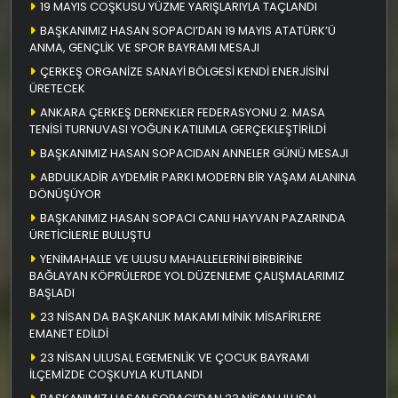
19 MAYIS COŞKUSU YÜZME YARIŞLARIYLA TAÇLANDI
BAŞKANIMIZ HASAN SOPACI’DAN 19 MAYIS ATATÜRK’Ü
ANMA, GENÇLİK VE SPOR BAYRAMI MESAJI
ÇERKEŞ ORGANİZE SANAYİ BÖLGESİ KENDİ ENERJİSİNİ
ÜRETECEK
ANKARA ÇERKEŞ DERNEKLER FEDERASYONU 2. MASA
TENİSİ TURNUVASI YOĞUN KATILIMLA GERÇEKLEŞTİRİLDİ
BAŞKANIMIZ HASAN SOPACIDAN ANNELER GÜNÜ MESAJI
ABDULKADİR AYDEMİR PARKI MODERN BİR YAŞAM ALANINA
DÖNÜŞÜYOR
BAŞKANIMIZ HASAN SOPACI CANLI HAYVAN PAZARINDA
ÜRETİCİLERLE BULUŞTU
YENİMAHALLE VE ULUSU MAHALLELERİNİ BİRBİRİNE
BAĞLAYAN KÖPRÜLERDE YOL DÜZENLEME ÇALIŞMALARIMIZ
BAŞLADI
23 NİSAN DA BAŞKANLIK MAKAMI MİNİK MİSAFİRLERE
EMANET EDİLDİ
23 NİSAN ULUSAL EGEMENLİK VE ÇOCUK BAYRAMI
İLÇEMİZDE COŞKUYLA KUTLANDI