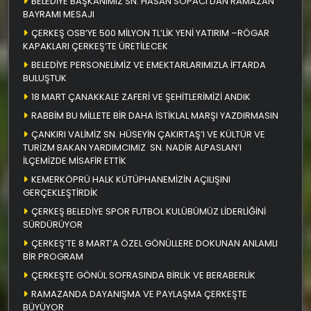
BELEDİYE BAŞKANIMIZ SN. HASAN SOPACI’DAN RAMAZAN
BAYRAMI MESAJI
ÇERKEŞ OSB’YE 500 MİLYON TL’LİK YENİ YATIRIM –RÖGAR
KAPAKLARI ÇERKEŞ’TE ÜRETİLECEK
BELEDİYE PERSONELİMİZ VE EMEKTARLARIMIZLA İFTARDA
BULUŞTUK
18 MART ÇANAKKALE ZAFERİ VE ŞEHİTLERİMİZİ ANDIK
RABBİM BU MİLLETE BİR DAHA İSTİKLAL MARŞI YAZDIRMASIN
ÇANKIRI VALİMİZ SN. HÜSEYİN ÇAKIRTAŞ’I VE KÜLTÜR VE
TURİZM BAKAN YARDIMCIMIZ SN. NADİR ALPASLAN’I
İLÇEMİZDE MİSAFİR ETTİK
KEMERKÖPRÜ HALK KÜTÜPHANEMİZİN AÇILIŞINI
GERÇEKLEŞTİRDİK
ÇERKEŞ BELEDİYE SPOR FUTBOL KULÜBÜMÜZ LİDERLİĞİNİ
SÜRDÜRÜYOR
ÇERKEŞ’TE 8 MART’A ÖZEL GÖNÜLLERE DOKUNAN ANLAMLI
BİR PROGRAM
ÇERKEŞTE GÖNÜL SOFRASINDA BİRLİK VE BERABERLİK
RAMAZANDA DAYANIŞMA VE PAYLAŞMA ÇERKEŞTE
BÜYÜYOR