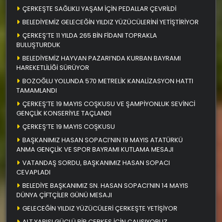
ÇERKEŞTE SAĞLIKLI YAŞAM İÇİN PEDALLAR ÇEVRİLDİ
BELEDİYEMİZ GELECEĞİN YILDIZ YÜZÜCÜLERİNİ YETİŞTİRİYOR
ÇERKEŞ’TE 11 YILDA 265 BİN FİDANI TOPRAKLA
BULUŞTURDUK
BELEDİYEMİZ HAYVAN PAZARI’NDA KURBAN BAYRAMI
HAREKETLİLİĞİ SÜRÜYOR
BOZOĞLU YOLUNDA 570 METRELİK KANALİZASYON HATTI
TAMAMLANDI
ÇERKEŞ’TE 19 MAYIS COŞKUSU VE ŞAMPİYONLUK SEVİNCİ
GENÇLİK KONSERİYLE TAÇLANDI
ÇERKEŞ’TE 19 MAYIS COŞKUSU
BAŞKANIMIZ HASAN SOPACI’NIN 19 MAYIS ATATÜRKÜ
ANMA GENÇLİK VE SPOR BAYRAMI KUTLAMA MESAJI
VATANDAŞ SORDU, BAŞKANIMIZ HASAN SOPACI
CEVAPLADI
BELEDİYE BAŞKANIMIZ SN. HASAN SOPACI’NIN 14 MAYIS
DÜNYA ÇİFTÇİLER GÜNÜ MESAJI
GELECEĞİN YILDIZ YÜZÜCÜLERİ ÇERKEŞTE YETİŞİYOR
ALT YAPISI GÜÇLÜ BİR ÇERKEŞ İÇİN ÇALIŞIYORUZ