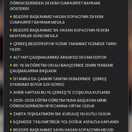
ÖĞRENCİLERİNDEN 29 EKİM CUMHURİYET BAYRAMI
GÖSTERİSİ
BELEDİYE BAŞKANIMIZ HASAN SOPACI’NIN 29 EKİM
CUMHURİYET BAYRAMI MESAJI
BELEDİYE BAŞKANIMIZ SN. HASAN SOPACI’NIN 19 EKİM
MUHTARLAR GÜNÜ MESAJI
ÇERKEŞ BELEDİYESPOR YÜZME TAKIMIMIZ YÜZMEDE TARİH
YAZDI
ALT YAPI ÇALIŞMALARIMIZ ARALIKSIZ DEVAM EDİYOR
80. YIL İLKÖĞRETİM OKULU BAHÇESİNDE ZEMİN YENİLEME
ÇALIŞMALARINA BAŞLADIK
İSTANBUL’DA ÇANKIRI TANITIM GÜNLERİNDE ÇERKEŞ
STANDIMIZ BÜYÜK İLGİ GÖRDÜ
AHİLİK HAFTASI BU YIL ÇERKEŞ’TE COŞKUYLA KUTLANDI
2025-2026 EĞİTİM ÖĞRETİM YILINA BAŞLAYAN MİNİK
ÖĞRENCİLERİMİZİN HEYECANINA ORTAK OLDUK
ZABITA TEŞKİLATIMIZIN 199. KURULUŞ YILI KUTLU OLSUN
İLÇEMİZDE 7 KİLOMETRELİK YOL SOĞUK ASFALTLA KAPLANDI
BELEDİYE BAŞKANIMIZ SAYIN HASAN SOPACI’NIN MEVLİD