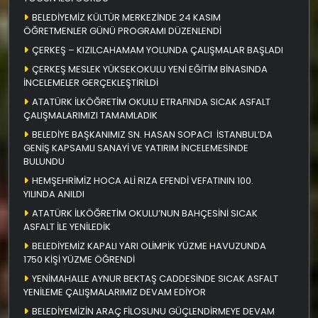
BELEDİYEMİZ KÜLTÜR MERKEZİNDE 24 KASIM
ÖĞRETMENLER GÜNÜ PROGRAMI DÜZENLENDİ
ÇERKEŞ – KIZILCAHAMAM YOLUNDA ÇALIŞMALAR BAŞLADI
ÇERKEŞ MESLEK YÜKSEKOKULU YENİ EĞİTİM BİNASINDA
İNCELEMELER GERÇEKLEŞTİRİLDİ
ATATÜRK İLKÖĞRETİM OKULU ETRAFINDA SICAK ASFALT
ÇALIŞMALARIMIZI TAMAMLADIK
BELEDİYE BAŞKANIMIZ SN. HASAN SOPACI İSTANBUL’DA
GENİŞ KAPSAMLI SANAYİ VE YATIRIM İNCELEMESİNDE
BULUNDU
HEMŞEHRİMİZ HOCA ALİ RIZA EFENDİ VEFATININ 100.
YILINDA ANILDI
ATATÜRK İLKÖĞRETİM OKULU’NUN BAHÇESİNİ SICAK
ASFALT İLE YENİLEDİK
BELEDİYEMİZ KAPALI YARI OLİMPİK YÜZME HAVUZUNDA
1750 KİŞİ YÜZME ÖĞRENDİ
YENİMAHALLE AYNUR BEKTAŞ CADDESİNDE SICAK ASFALT
YENİLEME ÇALIŞMALARIMIZ DEVAM EDİYOR
BELEDİYEMİZİN ARAÇ FİLOSUNU GÜÇLENDİRMEYE DEVAM