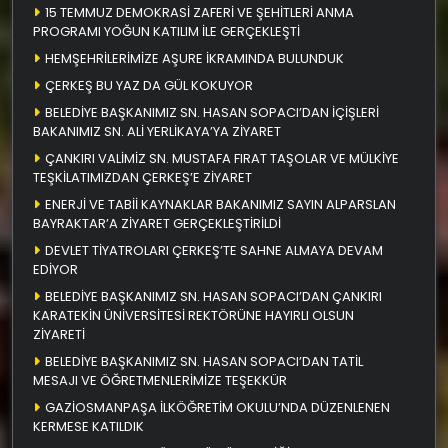
15 TEMMUZ DEMOKRASİ ZAFERİ VE ŞEHİTLERİ ANMA
PROGRAMI YOĞUN KATILIM İLE GERÇEKLEŞTİ
HEMŞEHRİLERİMİZE AŞURE İKRAMINDA BULUNDUK
ÇERKEŞ BU YAZ DA GÜL KOKUYOR
BELEDİYE BAŞKANIMIZ SN. HASAN SOPACI’DAN İÇİŞLERİ
BAKANIMIZ SN. ALİ YERLİKAYA’YA ZİYARET
ÇANKIRI VALİMİZ SN. MUSTAFA FIRAT TAŞOLAR VE MÜLKİYE
TEŞKİLATIMIZDAN ÇERKEŞ’E ZİYARET
ENERJİ VE TABİİ KAYNAKLAR BAKANIMIZ SAYIN ALPARSLAN
BAYRAKTAR’A ZİYARET GERÇEKLEŞTİRİLDİ
DEVLET TİYATROLARI ÇERKEŞ’TE SAHNE ALMAYA DEVAM
EDİYOR
BELEDİYE BAŞKANIMIZ SN. HASAN SOPACI’DAN ÇANKIRI
KARATEKİN ÜNİVERSİTESİ REKTÖRÜNE HAYIRLI OLSUN
ZİYARETİ
BELEDİYE BAŞKANIMIZ SN. HASAN SOPACI’DAN TATİL
MESAJI VE ÖĞRETMENLERİMİZE TEŞEKKÜR
GAZİOSMANPAŞA İLKÖĞRETİM OKULU’NDA DÜZENLENEN
KERMESE KATILDIK