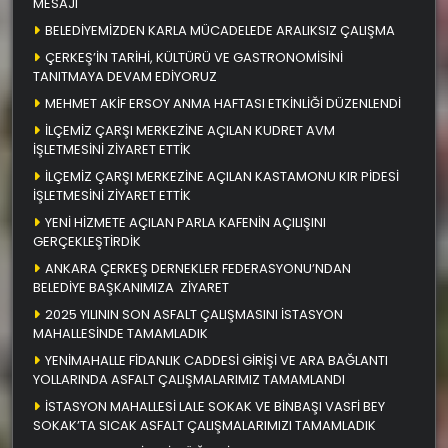
MESAJI
BELEDİYEMİZDEN KARLA MÜCADELEDE ARALIKSIZ ÇALIŞMA
ÇERKEŞ’İN TARİHİ, KÜLTÜRÜ VE GASTRONOMİSİNİ
TANITMAYA DEVAM EDİYORUZ
MEHMET AKİF ERSOY ANMA HAFTASI ETKİNLİĞİ DÜZENLENDİ
İLÇEMİZ ÇARŞI MERKEZİNE AÇILAN KUDRET AVM
İŞLETMESİNİ ZİYARET ETTİK
İLÇEMİZ ÇARŞI MERKEZİNE AÇILAN KASTAMONU KIR PİDESİ
İŞLETMESİNİ ZİYARET ETTİK
YENİ HİZMETE AÇILAN PARLA KAFENİN AÇILIŞINI
GERÇEKLEŞTİRDİK
ANKARA ÇERKEŞ DERNEKLER FEDERASYONU’NDAN
BELEDİYE BAŞKANIMIZA ZİYARET
2025 YILININ SON ASFALT ÇALIŞMASINI İSTASYON
MAHALLESİNDE TAMAMLADIK
YENİMAHALLE FİDANLIK CADDESİ GİRİŞİ VE ARA BAĞLANTI
YOLLARINDA ASFALT ÇALIŞMALARIMIZ TAMAMLANDI
İSTASYON MAHALLESİ LALE SOKAK VE BİNBAŞI VASFİ BEY
SOKAK’TA SICAK ASFALT ÇALIŞMALARIMIZI TAMAMLADIK