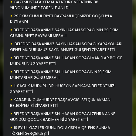
GAZİ MUSTAFA KEMAL ATATÜRK VEFATININ 86.
YILDÖNÜMÜNDE TÖRENLE ANILDI
29 EKİM CUMHURİYET BAYRAMI İLÇEMİZDE COŞKUYLA
KUTLANDI
BELEDİYE BAŞKANIMIZ SAYIN HASAN SOPACI’NIN 29 EKİM
CUMHURİYET BAYRAMI MESAJI
BELEDİYE BAŞKANIMIZ SAYIN HASAN SOPACI KARAYOLLARI
GENEL MÜDÜRÜMÜZ SAYIN AHMET GÜLŞEN’İ ZİYARET ETTİ
BELEDİYE BAŞKANIMIZ SN. HASAN SOPACI VAKIFLAR BÖLGE
MÜDÜRÜNÜ ZİYARET ETTİ
BELEDİYE BAŞKANIMIZ SN. HASAN SOPACININ 19 EKİM
MUHTARLAR GÜNÜ MESAJI
İL SAĞLIK MÜDÜRÜ DR. HÜSEYİN SARIKAYA BELEDİYEMİZİ
ZİYARET ETTİ
KARABÜK CUMHURİYET BAŞSAVCISI SELÇUK AKMAN
BELEDİYEMİZİ ZİYARET ETTİ
BELEDİYE BAŞKANIMIZ SN. HASAN SOPACI ZEHRA ANNE
GÜNDÜZ ÇOCUK BAKIMEVİNİ ZİYARET ETTİ
19 EYLÜL GAZİLER GÜNÜ DOLAYISIYLA ÇELENK SUNMA
TÖRENİ GERÇEKLEŞTİ