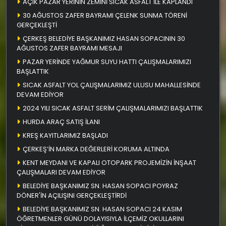
AÇIK PAZAR YERİNİN ZEMİNİ SICAK ASFALT İLE KAPLANDI
30 AĞUSTOS ZAFER BAYRAMI ÇELENK SUNMA TÖRENİ
GERÇEKLEŞTİ
ÇERKEŞ BELEDİYE BAŞKANIMIZ HASAN SOPACININ 30
AĞUSTOS ZAFER BAYRAMI MESAJI
PAZAR YERİNDE YAĞMUR SUYU HATTI ÇALIŞMALARIMIZI
BAŞLATTIK
SICAK ASFALT YOL ÇALIŞMALARIMIZ ULUSU MAHALLESİNDE
DEVAM EDİYOR
2024 YILI SICAK ASFALT SERİM ÇALIŞMALARIMIZI BAŞLATTIK
HURDA ARAÇ SATIŞ İLANI
KREŞ KAYITLARIMIZ BAŞLADI
ÇERKEŞ’İN MARKA DEĞERLERİ KORUMA ALTINDA
KENT MEYDANI VE KAPALI OTOPARK PROJEMİZİN İNŞAAT
ÇALIŞMALARI DEVAM EDİYOR
BELEDİYE BAŞKANIMIZ SN. HASAN SOPACI POYRAZ
DÖNER'İN AÇILIŞINI GERÇEKLEŞTİRDİ
BELEDİYE BAŞKANIMIZ SN. HASAN SOPACI 24 KASIM
ÖĞRETMENLER GÜNÜ DOLAYISIYLA İLÇEMİZ OKULLARINI