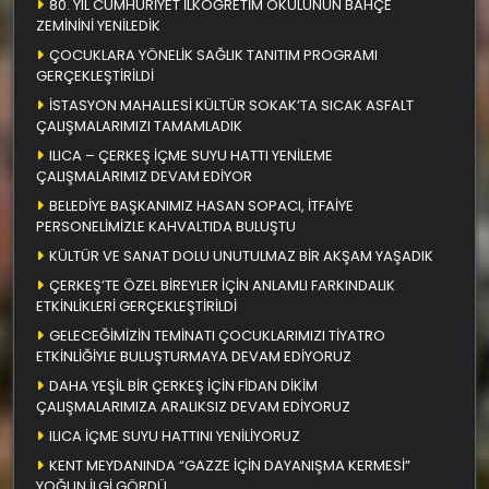
80. YIL CUMHURİYET İLKÖĞRETİM OKULUNUN BAHÇE
ZEMİNİNİ YENİLEDİK
ÇOCUKLARA YÖNELİK SAĞLIK TANITIM PROGRAMI
GERÇEKLEŞTİRİLDİ
İSTASYON MAHALLESİ KÜLTÜR SOKAK’TA SICAK ASFALT
ÇALIŞMALARIMIZI TAMAMLADIK
ILICA – ÇERKEŞ İÇME SUYU HATTI YENİLEME
ÇALIŞMALARIMIZ DEVAM EDİYOR
BELEDİYE BAŞKANIMIZ HASAN SOPACI, İTFAİYE
PERSONELİMİZLE KAHVALTIDA BULUŞTU
KÜLTÜR VE SANAT DOLU UNUTULMAZ BİR AKŞAM YAŞADIK
ÇERKEŞ’TE ÖZEL BİREYLER İÇİN ANLAMLI FARKINDALIK
ETKİNLİKLERİ GERÇEKLEŞTİRİLDİ
GELECEĞİMİZİN TEMİNATI ÇOCUKLARIMIZI TİYATRO
ETKİNLİĞİYLE BULUŞTURMAYA DEVAM EDİYORUZ
DAHA YEŞİL BİR ÇERKEŞ İÇİN FİDAN DİKİM
ÇALIŞMALARIMIZA ARALIKSIZ DEVAM EDİYORUZ
ILICA İÇME SUYU HATTINI YENİLİYORUZ
KENT MEYDANINDA “GAZZE İÇİN DAYANIŞMA KERMESİ”
YOĞUN İLGİ GÖRDÜ