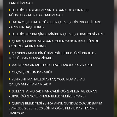
KANDİLİ MESAJI
BELEDİYE BAŞKANIMIZ SN. HASAN SOPACININ 30
AĞUSTOS ZAFER BAYRAMI MESAJI
DAHA YEŞİL, DAHA GÜZEL BİR ÇERKEŞ İÇİN PROJELİ PARK
YAPIMINA BAŞLIYORUZ
BELEDİYEMİZ KREŞİNDE MİNİKLER ÇERKEŞ KURABİYESİ YAPTI
ÇERKEŞ OSB’DE MEYDANA GELEN YANGIN KISA SÜREDE
KONTROL ALTINA ALINDI
ÇANKIRI KARATEKİN ÜNİVERSİTESİ REKTÖRÜ PROF. DR.
MEVLÜT KARATAŞ’A ZİYARET
VALİMİZ SAYIN MUSTAFA FIRAT TAŞOLAR’A ZİYARET
GEÇMİŞ OLSUN KARABÜK
YENİKENT MAHALLESİ AYTAÇ YOLU’NDA ASFALT
ÇALIŞMAMIZI TAMAMLADIK
SULTAN IV. MURAD HAN CAMİİ GÖREVLİLERİ VE KURAN
KURSU ÖĞRENCİLERİNDEN BELEDİYEMİZE ZİYARET
ÇERKEŞ BELEDİYESİ ZEHRA ANNE GÜNDÜZ ÇOCUK BAKIM
EVİMİZDE 2025-2026 EĞİTİM ÖĞRETİM YILI KAYITLARIMIZ
BAŞLIYOR