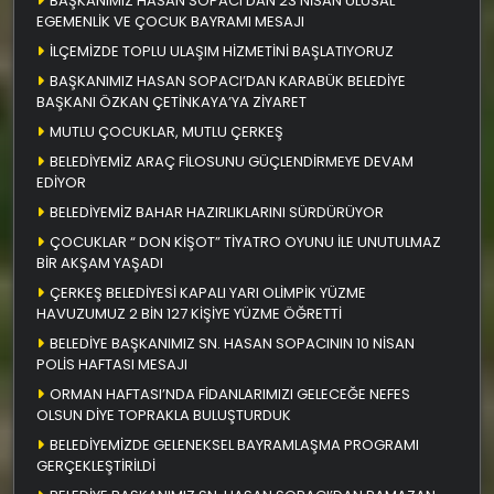
BAŞKANIMIZ HASAN SOPACI’DAN 23 NİSAN ULUSAL
EGEMENLİK VE ÇOCUK BAYRAMI MESAJI
İLÇEMİZDE TOPLU ULAŞIM HİZMETİNİ BAŞLATIYORUZ
BAŞKANIMIZ HASAN SOPACI’DAN KARABÜK BELEDİYE
BAŞKANI ÖZKAN ÇETİNKAYA’YA ZİYARET
MUTLU ÇOCUKLAR, MUTLU ÇERKEŞ
BELEDİYEMİZ ARAÇ FİLOSUNU GÜÇLENDİRMEYE DEVAM
EDİYOR
BELEDİYEMİZ BAHAR HAZIRLIKLARINI SÜRDÜRÜYOR
ÇOCUKLAR “ DON KİŞOT” TİYATRO OYUNU İLE UNUTULMAZ
BİR AKŞAM YAŞADI
ÇERKEŞ BELEDİYESİ KAPALI YARI OLİMPİK YÜZME
HAVUZUMUZ 2 BİN 127 KİŞİYE YÜZME ÖĞRETTİ
BELEDİYE BAŞKANIMIZ SN. HASAN SOPACININ 10 NİSAN
POLİS HAFTASI MESAJI
ORMAN HAFTASI’NDA FİDANLARIMIZI GELECEĞE NEFES
OLSUN DİYE TOPRAKLA BULUŞTURDUK
BELEDİYEMİZDE GELENEKSEL BAYRAMLAŞMA PROGRAMI
GERÇEKLEŞTİRİLDİ