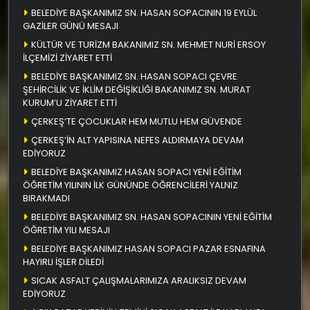
BELEDİYE BAŞKANIMIZ SN. HASAN SOPACININ 19 EYLÜL
GAZİLER GÜNÜ MESAJI
KÜLTÜR VE TURİZM BAKANIMIZ SN. MEHMET NURİ ERSOY
İLÇEMİZİ ZİYARET ETTİ
BELEDİYE BAŞKANIMIZ SN. HASAN SOPACI ÇEVRE
ŞEHİRCİLİK VE İKLİM DEĞİŞİKLİĞİ BAKANIMIZ SN. MURAT
KURUM’U ZİYARET ETTİ
ÇERKEŞ’TE ÇOCUKLAR HEM MUTLU HEM GÜVENDE
ÇERKEŞ’İN ALT YAPISINA NEFES ALDIRMAYA DEVAM
EDİYORUZ
BELEDİYE BAŞKANIMIZ HASAN SOPACI YENİ EĞİTİM
ÖĞRETİM YILININ İLK GÜNÜNDE ÖĞRENCİLERİ YALNIZ
BIRAKMADI
BELEDİYE BAŞKANIMIZ SN. HASAN SOPACININ YENİ EĞİTİM
ÖĞRETİM YILI MESAJI
BELEDİYE BAŞKANIMIZ HASAN SOPACI PAZAR ESNAFINA
HAYIRLI İŞLER DİLEDİ
SICAK ASFALT ÇALIŞMALARIMIZA ARALIKSIZ DEVAM
EDİYORUZ