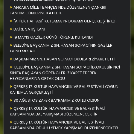
ANKARA MİLLET BAHÇESİNDE DÜZENLENEN ÇANKIRI
TANITIM GÜNLERİNE KATILDIK
"AHİLİK HAFTASI" KUTLAMA PROGRAMI GERÇEKLEŞTİRİLDİ
DAİRE SATIŞ İLANI
19 MAYIS GAZİLER GÜNÜ TÖRENLE KUTLANDI
BELEDİYE BAŞKANIMIZ SN. HASAN SOPACI'NIN GAZİLER
GÜNÜ MESAJI
BAŞKANIMIZ SN. HASAN SOPACI OKULLARI ZİYARET ETTİ
BELEDİYE BAŞKANIMIZ SN. HASAN SOPACI İLKOKUL BİRİNCİ
SINIFA BAŞLAYAN ÖĞRENCİLERİ ZİYARET EDEREK
HEYECANLARINA ORTAK OLDU
ÇERKEŞ 17. KÜLTÜR HAYVANCILIK VE BAL FESTİVALİ YOĞUN
KATILIMLA GERÇEKLEŞTİ
30 AĞUSTOS ZAFER BAYRAMIMIZ KUTLU OLSUN
ÇERKEŞ 17. KÜLTÜR, HAYVANCILIK VE BAL FESTİVALİ
KAPSAMINDA BAL YARIŞMASI DÜZENLENECEKTİR
ÇERKEŞ 17. KÜLTÜR HAYVANCILIK VE BAL FESTİVALI
KAPSAMINDA ÖDÜLLÜ YEMEK YARIŞMASI DÜZENLENECEKTİR