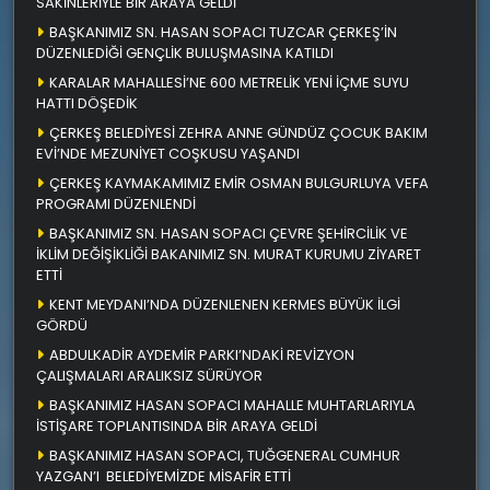
SAKİNLERİYLE BİR ARAYA GELDİ
BAŞKANIMIZ SN. HASAN SOPACI TUZCAR ÇERKEŞ’İN
DÜZENLEDİĞİ GENÇLİK BULUŞMASINA KATILDI
KARALAR MAHALLESİ’NE 600 METRELİK YENİ İÇME SUYU
HATTI DÖŞEDİK
ÇERKEŞ BELEDİYESİ ZEHRA ANNE GÜNDÜZ ÇOCUK BAKIM
EVİ’NDE MEZUNİYET COŞKUSU YAŞANDI
ÇERKEŞ KAYMAKAMIMIZ EMİR OSMAN BULGURLUYA VEFA
PROGRAMI DÜZENLENDİ
BAŞKANIMIZ SN. HASAN SOPACI ÇEVRE ŞEHİRCİLİK VE
İKLİM DEĞİŞİKLİĞİ BAKANIMIZ SN. MURAT KURUMU ZİYARET
ETTİ
KENT MEYDANI’NDA DÜZENLENEN KERMES BÜYÜK İLGİ
GÖRDÜ
ABDULKADİR AYDEMİR PARKI’NDAKİ REVİZYON
ÇALIŞMALARI ARALIKSIZ SÜRÜYOR
BAŞKANIMIZ HASAN SOPACI MAHALLE MUHTARLARIYLA
İSTİŞARE TOPLANTISINDA BİR ARAYA GELDİ
BAŞKANIMIZ HASAN SOPACI, TUĞGENERAL CUMHUR
YAZGAN’I BELEDİYEMİZDE MİSAFİR ETTİ