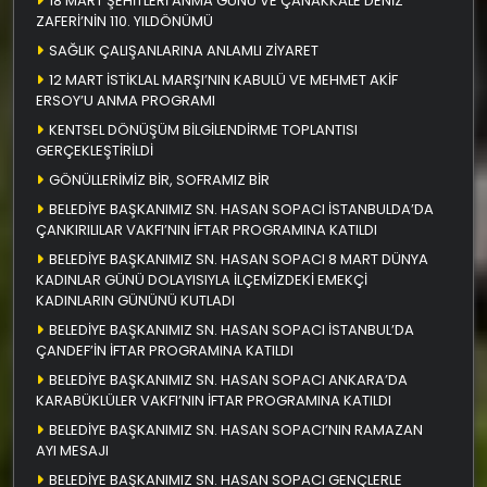
18 MART ŞEHİTLERİ ANMA GÜNÜ VE ÇANAKKALE DENİZ
ZAFERİ’NİN 110. YILDÖNÜMÜ
SAĞLIK ÇALIŞANLARINA ANLAMLI ZİYARET
12 MART İSTİKLAL MARŞI’NIN KABULÜ VE MEHMET AKİF
ERSOY’U ANMA PROGRAMI
KENTSEL DÖNÜŞÜM BİLGİLENDİRME TOPLANTISI
GERÇEKLEŞTİRİLDİ
GÖNÜLLERİMİZ BİR, SOFRAMIZ BİR
BELEDİYE BAŞKANIMIZ SN. HASAN SOPACI İSTANBULDA’DA
ÇANKIRILILAR VAKFI’NIN İFTAR PROGRAMINA KATILDI
BELEDİYE BAŞKANIMIZ SN. HASAN SOPACI 8 MART DÜNYA
KADINLAR GÜNÜ DOLAYISIYLA İLÇEMİZDEKİ EMEKÇİ
KADINLARIN GÜNÜNÜ KUTLADI
BELEDİYE BAŞKANIMIZ SN. HASAN SOPACI İSTANBUL’DA
ÇANDEF’İN İFTAR PROGRAMINA KATILDI
BELEDİYE BAŞKANIMIZ SN. HASAN SOPACI ANKARA’DA
KARABÜKLÜLER VAKFI’NIN İFTAR PROGRAMINA KATILDI
BELEDİYE BAŞKANIMIZ SN. HASAN SOPACI’NIN RAMAZAN
AYI MESAJI
BELEDİYE BAŞKANIMIZ SN. HASAN SOPACI GENÇLERLE