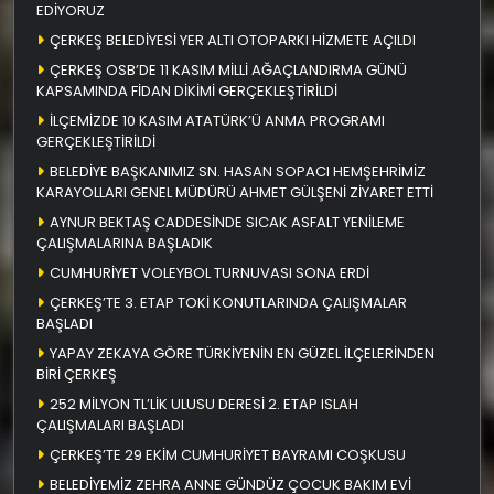
EDİYORUZ
ÇERKEŞ BELEDİYESİ YER ALTI OTOPARKI HİZMETE AÇILDI
ÇERKEŞ OSB’DE 11 KASIM MİLLİ AĞAÇLANDIRMA GÜNÜ
KAPSAMINDA FİDAN DİKİMİ GERÇEKLEŞTİRİLDİ
İLÇEMİZDE 10 KASIM ATATÜRK’Ü ANMA PROGRAMI
GERÇEKLEŞTİRİLDİ
BELEDİYE BAŞKANIMIZ SN. HASAN SOPACI HEMŞEHRİMİZ
KARAYOLLARI GENEL MÜDÜRÜ AHMET GÜLŞENİ ZİYARET ETTİ
AYNUR BEKTAŞ CADDESİNDE SICAK ASFALT YENİLEME
ÇALIŞMALARINA BAŞLADIK
CUMHURİYET VOLEYBOL TURNUVASI SONA ERDİ
ÇERKEŞ’TE 3. ETAP TOKİ KONUTLARINDA ÇALIŞMALAR
BAŞLADI
YAPAY ZEKAYA GÖRE TÜRKİYENİN EN GÜZEL İLÇELERİNDEN
BİRİ ÇERKEŞ
252 MİLYON TL’LİK ULUSU DERESİ 2. ETAP ISLAH
ÇALIŞMALARI BAŞLADI
ÇERKEŞ’TE 29 EKİM CUMHURİYET BAYRAMI COŞKUSU
BELEDİYEMİZ ZEHRA ANNE GÜNDÜZ ÇOCUK BAKIM EVİ