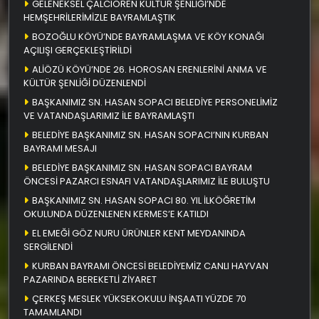
GELENEKSEL ÇALCIÖREN KÜLTÜR ŞENLİĞİ’NDE
HEMŞEHRİLERİMİZLE BAYRAMLAŞTIK
BOZOĞLU KÖYÜ’NDE BAYRAMLAŞMA VE KÖY KONAĞI
AÇILIŞI GERÇEKLEŞTİRİLDİ
ALİÖZÜ KÖYÜ’NDE 26. HOROSAN ERENLERİNİ ANMA VE
KÜLTÜR ŞENLİĞİ DÜZENLENDİ
BAŞKANIMIZ SN. HASAN SOPACI BELEDİYE PERSONELİMİZ
VE VATANDAŞLARIMIZ İLE BAYRAMLAŞTI
BELEDİYE BAŞKANIMIZ SN. HASAN SOPACI’NIN KURBAN
BAYRAMI MESAJI
BELEDİYE BAŞKANIMIZ SN. HASAN SOPACI BAYRAM
ÖNCESİ PAZARCI ESNAFI VATANDAŞLARIMIZ İLE BULUŞTU
BAŞKANIMIZ SN. HASAN SOPACI 80. YIL İLKÖĞRETİM
OKULUNDA DÜZENLENEN KERMES’E KATILDI
EL EMEĞİ GÖZ NURU ÜRÜNLER KENT MEYDANINDA
SERGİLENDİ
KURBAN BAYRAMI ÖNCESİ BELEDİYEMİZ CANLI HAYVAN
PAZARINDA BEREKETLİ ZİYARET
ÇERKEŞ MESLEK YÜKSEKOKULU İNŞAATI YÜZDE 70
TAMAMLANDI