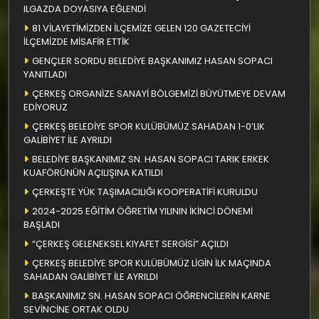
ILGAZDA DOYASIYA EĞLENDİ
81 VİLAYETİMİZDEN İLÇEMİZE GELEN 120 GAZETECİYİ
İLÇEMİZDE MİSAFİR ETTİK
GENÇLER SORDU BELEDİYE BAŞKANIMIZ HASAN SOPACI
YANITLADI
ÇERKEŞ ORGANİZE SANAYİ BÖLGEMİZİ BÜYÜTMEYE DEVAM
EDİYORUZ
ÇERKEŞ BELEDİYE SPOR KULÜBÜMÜZ SAHADAN 1-0’LIK
GALİBİYET İLE AYRILDI
BELEDİYE BAŞKANIMIZ SN. HASAN SOPACI TARIK ERKEK
KUAFÖRÜNÜN AÇILIŞINA KATILDI
ÇERKEŞTE YÜK TAŞIMACILIĞI KOOPERATİFİ KURULDU
2024-2025 EĞİTİM ÖĞRETİM YILININ İKİNCİ DÖNEMİ
BAŞLADI
“ÇERKEŞ GELENEKSEL KIYAFET SERGİSİ” AÇILDI
ÇERKEŞ BELEDİYE SPOR KULÜBÜMÜZ LİGİN İLK MAÇINDA
SAHADAN GALİBİYET İLE AYRILDI
BAŞKANIMIZ SN. HASAN SOPACI ÖĞRENCİLERİN KARNE
SEVİNCİNE ORTAK OLDU