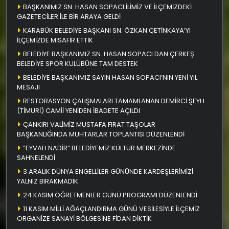
BAŞKANIMIZ SN. HASAN SOPACI İLİMİZ VE İLÇEMİZDEKİ
GAZETECİLER İLE BİR ARAYA GELDİ
KARABÜK BELEDİYE BAŞKANI SN. ÖZKAN ÇETİNKAYA’YI
İLÇEMİZDE MİSAFİR ETTİK
BELEDİYE BAŞKANIMIZ SN. HASAN SOPACI DAN ÇERKEŞ
BELEDİYE SPOR KULÜBÜNE TAM DESTEK
BELEDİYE BAŞKANIMIZ SAYIN HASAN SOPACI’NIN YENİ YIL
MESAJI
RESTORASYON ÇALIŞMALARI TAMAMLANAN DEMİRCİ ŞEYH
(TİMURİ) CAMİİ YENİDEN İBADETE AÇILDI
ÇANKIRI VALİMİZ MUSTAFA FIRAT TAŞOLAR
BAŞKANLIĞINDA MUHTARLAR TOPLANTISI DÜZENLENDİ
“EYVAH NADİR” BELEDİYEMİZ KÜLTÜR MERKEZİNDE
SAHNELENDİ
3 ARALIK DÜNYA ENGELLİLER GÜNÜNDE KARDEŞLERİMİZİ
YALNIZ BIRAKMADIK
24 KASIM ÖĞRETMENLER GÜNÜ PROGRAMI DÜZENLENDİ
11 KASIM MİLLİ AĞAÇLANDIRMA GÜNÜ VESİLESİYLE İLÇEMİZ
ORGANİZE SANAYİ BÖLGESİNE FİDAN DİKTİK