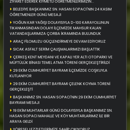
ZİYARET EDEREK KIYMETLİ ÖĞRETMENLERİMİZİN
ÖĞRETMENLER GÜNÜNÜ KUTLADI
BELEDİYE BAŞKANIMIZ SN. HASAN SOPACI'NIN 24 KASIM
ÖĞRETMENLER GÜNÜ MESAJI
YOĞUN KAR YAĞIŞI DOLAYISIYLA D-100 KARAYOLUNUN
TIKANMASINDAN DOLAYI İLÇEMİZDE MAHSUR KALAN
VATANDAŞLARIMIZA ÇORBA İKRAMINDA BULUNDUK
ARAÇ FİLOMUZU GÜÇLENDİRMEYE DEVAM EDİYORUZ
SICAK ASFALT SERİM ÇALIŞMALARIMIZI BAŞLATTIK
ÇERKEŞ KENT MEYDANI VE KAPALI YER ALTI OTOPARKI VE
MÜFTÜLÜK BİNASI TEMEL ATMA TÖRENİ GERÇEKLEŞTİRİLDİ
29 EKİM CUMHURİYET BAYRAMI İLÇEMİZDE COŞKUYLA
KUTLANIYOR
29 EKİM CUMHURİYET BAYRAMI ÇELENK KOYMA TÖRENİ
GERÇEKLEŞTİ
BAŞKANIMIZ SN. HASAN SOPACI'NIN 29 EKİM CUMHURİYET
BAYRAMI MESAJI
19 EKİM MUHTARLAR GÜNÜ DOLAYISIYLA BAŞKANIMIZ SN.
HASAN SOPACI MAHALLE VE KÖY MUHTARLARIMIZ İLE BİR
ARAYA GELDİ
YÖRESEL LEZZLETLERİMİZE SAHİP ÇIKIYORUZ