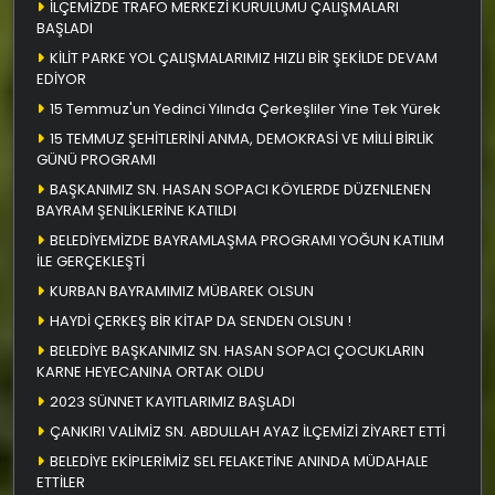
İLÇEMİZDE TRAFO MERKEZİ KURULUMU ÇALIŞMALARI
BAŞLADI
KİLİT PARKE YOL ÇALIŞMALARIMIZ HIZLI BİR ŞEKİLDE DEVAM
EDİYOR
15 Temmuz'un Yedinci Yılında Çerkeşliler Yine Tek Yürek
15 TEMMUZ ŞEHİTLERİNİ ANMA, DEMOKRASİ VE MİLLİ BİRLİK
GÜNÜ PROGRAMI
BAŞKANIMIZ SN. HASAN SOPACI KÖYLERDE DÜZENLENEN
BAYRAM ŞENLİKLERİNE KATILDI
BELEDİYEMİZDE BAYRAMLAŞMA PROGRAMI YOĞUN KATILIM
İLE GERÇEKLEŞTİ
KURBAN BAYRAMIMIZ MÜBAREK OLSUN
HAYDİ ÇERKEŞ BİR KİTAP DA SENDEN OLSUN !
BELEDİYE BAŞKANIMIZ SN. HASAN SOPACI ÇOCUKLARIN
KARNE HEYECANINA ORTAK OLDU
2023 SÜNNET KAYITLARIMIZ BAŞLADI
ÇANKIRI VALİMİZ SN. ABDULLAH AYAZ İLÇEMİZİ ZİYARET ETTİ
BELEDİYE EKİPLERİMİZ SEL FELAKETİNE ANINDA MÜDAHALE
ETTİLER