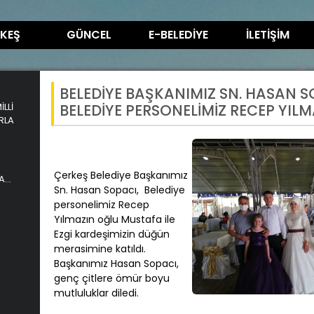
KEŞ
GÜNCEL
E-BELEDİYE
İLETİŞİM
BELEDİYE BAŞKANIMIZ SN. HASAN S
LLİ
BELEDİYE PERSONELİMİZ RECEP YIL
RLA
MUSTAFANIN DÜĞÜN MERASİMİNE K
Çerkeş Belediye Başkanımız
A
Sn. Hasan Sopacı, Belediye
personelimiz Recep
Yılmazın oğlu Mustafa ile
Ezgi kardeşimizin düğün
merasimine katıldı.
Başkanımız Hasan Sopacı,
genç çitlere ömür boyu
mutluluklar diledi.