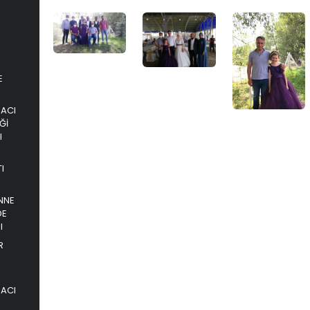
E
PACI
Ğİ
I
I
NNE
DE
I
R
PACI