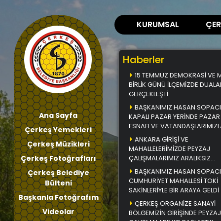
KURUMSAL
ÇER
Haberler
15 TEMMUZ DEMOKRASİ VE Mİ
BİRLİK GÜNÜ İLÇEMİZDE DUALA
GERÇEKLEŞTİ
BAŞKANIMIZ HASAN SOPACI
Ana Sayfa
KAPALI PAZAR YERİNDE PAZAR
ESNAFI VE VATANDAŞLARIMIZL
Çerkeş Yemekleri
BİR ARAYA GELDİ
ANKARA GİRİŞİ VE
Çerkeş Müzikleri
MAHALLELERİMİZDE PEYZAJ
Çerkeş Fotoğrafları
ÇALIŞMALARIMIZ ARALIKSIZ
DEVAM EDİYOR
BAŞKANIMIZ HASAN SOPACI
Çerkeş Belediye
CUMHURİYET MAHALLESİ TOKİ
Bülteni
SAKİNLERİYLE BİR ARAYA GELDİ
Başkanla Fotoğrafım
ÇERKEŞ ORGANİZE SANAYİ
Videolar
BÖLGEMİZİN GİRİŞİNDE PEYZAJ