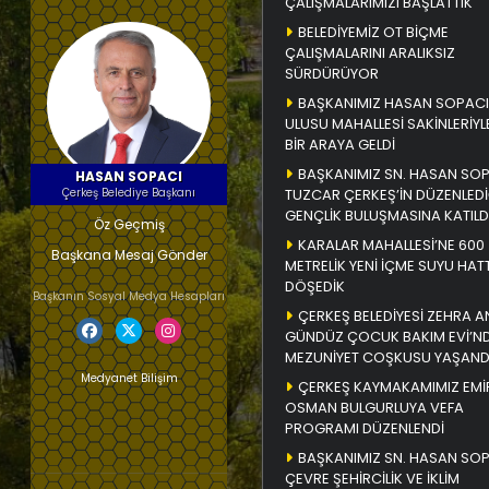
ÇALIŞMALARIMIZI BAŞLATTIK
BELEDİYEMİZ OT BİÇME
ÇALIŞMALARINI ARALIKSIZ
SÜRDÜRÜYOR
BAŞKANIMIZ HASAN SOPACI
ULUSU MAHALLESİ SAKİNLERİYL
BİR ARAYA GELDİ
BAŞKANIMIZ SN. HASAN SO
HASAN SOPACI
Çerkeş Belediye Başkanı
TUZCAR ÇERKEŞ’İN DÜZENLEDİ
GENÇLİK BULUŞMASINA KATILD
Öz Geçmiş
KARALAR MAHALLESİ’NE 600
Başkana Mesaj Gönder
METRELİK YENİ İÇME SUYU HATT
DÖŞEDİK
Başkanın Sosyal Medya Hesapları
ÇERKEŞ BELEDİYESİ ZEHRA A
GÜNDÜZ ÇOCUK BAKIM EVİ’N
MEZUNİYET COŞKUSU YAŞAND
Medyanet Bilişim
ÇERKEŞ KAYMAKAMIMIZ EMİ
OSMAN BULGURLUYA VEFA
PROGRAMI DÜZENLENDİ
BAŞKANIMIZ SN. HASAN SO
ÇEVRE ŞEHİRCİLİK VE İKLİM