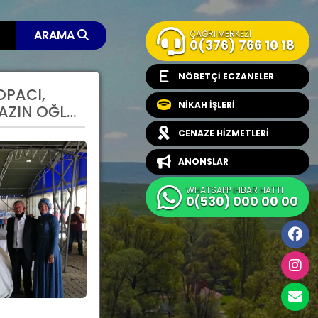
ARAMA
ÇAĞRI MERKEZİ
0(376) 766 10 18
NÖBETÇİ ECZANELER
OPACI,
NİKAH İŞLERİ
MAZIN OĞLU
ATILDI
CENAZE HİZMETLERİ
ANONSLAR
WHATSAPP İHBAR HATTI
0(530) 000 00 00