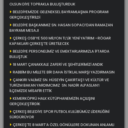
OLSUN DİYE TOPRAKLA BULUŞTURDUK
BELEDİYEMİZDE GELENEKSEL BAYRAMLAŞMA PROGRAMI
GERÇEKLEŞTİRİLDİ
BELEDİYE BAŞKANIMIZ SN. HASAN SOPACI’DAN RAMAZAN
BAYRAMI MESAJI
ÇERKEŞ OSB’YE 500 MİLYON TL’LİK YENİ YATIRIM –RÖGAR
KAPAKLARI ÇERKEŞ’TE ÜRETİLECEK
BELEDİYE PERSONELİMİZ VE EMEKTARLARIMIZLA İFTARDA
BULUŞTUK
18 MART ÇANAKKALE ZAFERİ VE ŞEHİTLERİMİZİ ANDIK
RABBİM BU MİLLETE BİR DAHA İSTİKLAL MARŞI YAZDIRMASIN
ÇANKIRI VALİMİZ SN. HÜSEYİN ÇAKIRTAŞ’I VE KÜLTÜR VE
TURİZM BAKAN YARDIMCIMIZ SN. NADİR ALPASLAN’I
İLÇEMİZDE MİSAFİR ETTİK
KEMERKÖPRÜ HALK KÜTÜPHANEMİZİN AÇILIŞINI
GERÇEKLEŞTİRDİK
ÇERKEŞ BELEDİYE SPOR FUTBOL KULÜBÜMÜZ LİDERLİĞİNİ
SÜRDÜRÜYOR
ÇERKEŞ’TE 8 MART’A ÖZEL GÖNÜLLERE DOKUNAN ANLAMLI