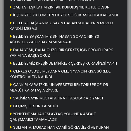
ZABITA TEŞKİLATIMIZIN 199. KURULUŞ YILI KUTLU OLSUN
İLÇEMİZDE 7 KİLOMETRELİK YOL SOĞUK ASFALTLA KAPLANDI
BELEDİYE BAŞKANIMIZ SAYIN HASAN SOPACI’NIN MEVLİD
KANDİLİ MESAJI
BELEDİYE BAŞKANIMIZ SN. HASAN SOPACININ 30
AĞUSTOS ZAFER BAYRAMI MESAJI
DAHA YEŞİL, DAHA GÜZEL BİR ÇERKEŞ İÇİN PROJELİ PARK
YAPIMINA BAŞLIYORUZ
BELEDİYEMİZ KREŞİNDE MİNİKLER ÇERKEŞ KURABİYESİ YAPTI
ÇERKEŞ OSB’DE MEYDANA GELEN YANGIN KISA SÜREDE
KONTROL ALTINA ALINDI
ÇANKIRI KARATEKİN ÜNİVERSİTESİ REKTÖRÜ PROF. DR.
MEVLÜT KARATAŞ’A ZİYARET
VALİMİZ SAYIN MUSTAFA FIRAT TAŞOLAR’A ZİYARET
GEÇMİŞ OLSUN KARABÜK
YENİKENT MAHALLESİ AYTAÇ YOLU’NDA ASFALT
ÇALIŞMAMIZI TAMAMLADIK
SULTAN IV. MURAD HAN CAMİİ GÖREVLİLERİ VE KURAN