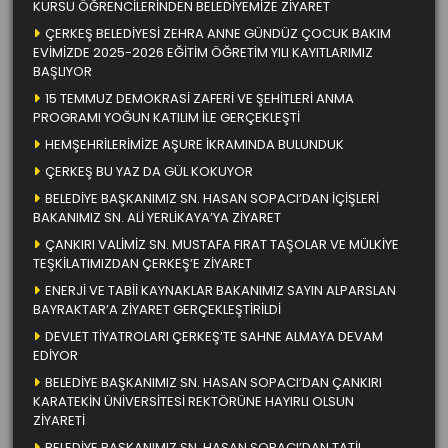
KURSU ÖĞRENCİLERİNDEN BELEDİYEMİZE ZİYARET
ÇERKEŞ BELEDİYESİ ZEHRA ANNE GÜNDÜZ ÇOCUK BAKIM
EVİMİZDE 2025-2026 EĞİTİM ÖĞRETİM YILI KAYITLARIMIZ
BAŞLIYOR
15 TEMMUZ DEMOKRASİ ZAFERİ VE ŞEHİTLERİ ANMA
PROGRAMI YOĞUN KATILIM İLE GERÇEKLEŞTİ
HEMŞEHRİLERİMİZE AŞURE İKRAMINDA BULUNDUK
ÇERKEŞ BU YAZ DA GÜL KOKUYOR
BELEDİYE BAŞKANIMIZ SN. HASAN SOPACI’DAN İÇİŞLERİ
BAKANIMIZ SN. ALİ YERLİKAYA’YA ZİYARET
ÇANKIRI VALİMİZ SN. MUSTAFA FIRAT TAŞOLAR VE MÜLKİYE
TEŞKİLATIMIZDAN ÇERKEŞ’E ZİYARET
ENERJİ VE TABİİ KAYNAKLAR BAKANIMIZ SAYIN ALPARSLAN
BAYRAKTAR’A ZİYARET GERÇEKLEŞTİRİLDİ
DEVLET TİYATROLARI ÇERKEŞ’TE SAHNE ALMAYA DEVAM
EDİYOR
BELEDİYE BAŞKANIMIZ SN. HASAN SOPACI’DAN ÇANKIRI
KARATEKİN ÜNİVERSİTESİ REKTÖRÜNE HAYIRLI OLSUN
ZİYARETİ
BELEDİYE BAŞKANIMIZ SN. HASAN SOPACI’DAN TATİL