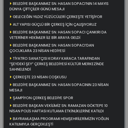
BELEDİYE BAŞKANIMIZ SN. HASAN SOPACI’NIN 14 MAYIS
DÜNYA ÇİFTÇİLER GÜNÜ MESAJI
GELECEĞİN YILDIZ YÜZÜCÜLERİ ÇERKEŞTE YETİŞİYOR
ALT YAPISI GÜÇLÜ BİR ÇERKEŞ İÇİN ÇALIŞIYORUZ
BELEDİYE BAŞKANIMIZ SN. HASAN SOPACI ÇANKIRI DA
VETERİNER HEKİMLER İLE BİR ARAYA GELDİ
BELEDİYE BAŞKANIMIZ SN. HASAN SOPACI’DAN
ÇOCUKLARA 23 NİSAN HEDİYESİ
TİYATRO SANATÇISI KORAY KARACA TARAFINDAN
“ŞEYDEKİ ŞEY” ÇERKEŞ BELEDİYESİ KÜLTÜR MERKEZİNDE
SAHNELENDİ
ÇERKEŞTE 23 NİSAN COŞKUSU
BELEDİYE BAŞKANIMIZ SN. HASAN SOPACININ 23 NİSAN
MESAJI
ŞAMPİYON ÇERKEŞ BELEDİYE SPOR
BELEDİYE BAŞKAN VEKİLİMİZ SN. RAMAZAN GÖKTEPE 10
NİSAN POLİS HAFTASI KUTLAMA ETKİNLİKLERİNE KATILDI
BAYRAMLAŞMA PROGRAMI HEMŞEHRİLERİMİZİN YOĞUN
KATILIMIYLA GERÇEKLEŞTİ