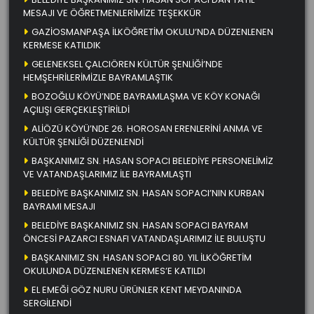
MESAJI VE ÖĞRETMENLERİMİZE TEŞEKKÜR
GAZİOSMANPAŞA İLKÖĞRETİM OKULU’NDA DÜZENLENEN
KERMESE KATILDIK
GELENEKSEL ÇALCIÖREN KÜLTÜR ŞENLİĞİ’NDE
HEMŞEHRİLERİMİZLE BAYRAMLAŞTIK
BOZOĞLU KÖYÜ’NDE BAYRAMLAŞMA VE KÖY KONAĞI
AÇILIŞI GERÇEKLEŞTİRİLDİ
ALİÖZÜ KÖYÜ’NDE 26. HOROSAN ERENLERİNİ ANMA VE
KÜLTÜR ŞENLİĞİ DÜZENLENDİ
BAŞKANIMIZ SN. HASAN SOPACI BELEDİYE PERSONELİMİZ
VE VATANDAŞLARIMIZ İLE BAYRAMLAŞTI
BELEDİYE BAŞKANIMIZ SN. HASAN SOPACI’NIN KURBAN
BAYRAMI MESAJI
BELEDİYE BAŞKANIMIZ SN. HASAN SOPACI BAYRAM
ÖNCESİ PAZARCI ESNAFI VATANDAŞLARIMIZ İLE BULUŞTU
BAŞKANIMIZ SN. HASAN SOPACI 80. YIL İLKÖĞRETİM
OKULUNDA DÜZENLENEN KERMES’E KATILDI
EL EMEĞİ GÖZ NURU ÜRÜNLER KENT MEYDANINDA
SERGİLENDİ