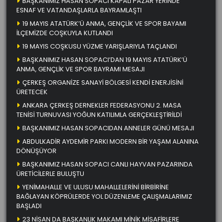
BAŞKANIMIZ HASAN SOPACI KAPALI PAZAR YERİNDE
ESNAF VE VATANDAŞLARLA BAYRAMLAŞTI
19 MAYIS ATATÜRK’Ü ANMA, GENÇLİK VE SPOR BAYAMI
İLÇEMİZDE COŞKUYLA KUTLANDI
19 MAYIS COŞKUSU YÜZME YARIŞLARIYLA TAÇLANDI
BAŞKANIMIZ HASAN SOPACI’DAN 19 MAYIS ATATÜRK’Ü
ANMA, GENÇLİK VE SPOR BAYRAMI MESAJI
ÇERKEŞ ORGANİZE SANAYİ BÖLGESİ KENDİ ENERJİSİNİ
ÜRETECEK
ANKARA ÇERKEŞ DERNEKLER FEDERASYONU 2. MASA
TENİSİ TURNUVASI YOĞUN KATILIMLA GERÇEKLEŞTİRİLDİ
BAŞKANIMIZ HASAN SOPACIDAN ANNELER GÜNÜ MESAJI
ABDULKADİR AYDEMİR PARKI MODERN BİR YAŞAM ALANINA
DÖNÜŞÜYOR
BAŞKANIMIZ HASAN SOPACI CANLI HAYVAN PAZARINDA
ÜRETİCİLERLE BULUŞTU
YENİMAHALLE VE ULUSU MAHALLELERİNİ BİRBİRİNE
BAĞLAYAN KÖPRÜLERDE YOL DÜZENLEME ÇALIŞMALARIMIZ
BAŞLADI
23 NİSAN DA BAŞKANLIK MAKAMI MİNİK MİSAFİRLERE