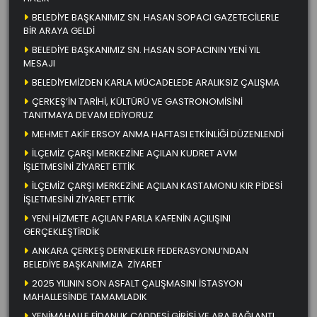
BELEDİYE BAŞKANIMIZ SN. HASAN SOPACI GAZETECİLERLE
BİR ARAYA GELDİ
BELEDİYE BAŞKANIMIZ SN. HASAN SOPACININ YENİ YIL
MESAJI
BELEDİYEMİZDEN KARLA MÜCADELEDE ARALIKSIZ ÇALIŞMA
ÇERKEŞ’İN TARİHİ, KÜLTÜRÜ VE GASTRONOMİSİNİ
TANITMAYA DEVAM EDİYORUZ
MEHMET AKİF ERSOY ANMA HAFTASI ETKİNLİĞİ DÜZENLENDİ
İLÇEMİZ ÇARŞI MERKEZİNE AÇILAN KUDRET AVM
İŞLETMESİNİ ZİYARET ETTİK
İLÇEMİZ ÇARŞI MERKEZİNE AÇILAN KASTAMONU KIR PİDESİ
İŞLETMESİNİ ZİYARET ETTİK
YENİ HİZMETE AÇILAN PARLA KAFENİN AÇILIŞINI
GERÇEKLEŞTİRDİK
ANKARA ÇERKEŞ DERNEKLER FEDERASYONU’NDAN
BELEDİYE BAŞKANIMIZA ZİYARET
2025 YILININ SON ASFALT ÇALIŞMASINI İSTASYON
MAHALLESİNDE TAMAMLADIK
YENİMAHALLE FİDANLIK CADDESİ GİRİŞİ VE ARA BAĞLANTI