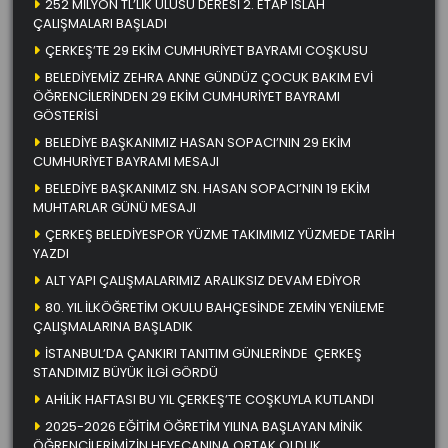
252 MİLYON TL’LİK ULUSU DERESİ 2. ETAP ISLAH
ÇALIŞMALARI BAŞLADI
ÇERKEŞ’TE 29 EKİM CUMHURİYET BAYRAMI COŞKUSU
BELEDİYEMİZ ZEHRA ANNE GÜNDÜZ ÇOCUK BAKIM EVİ
ÖĞRENCİLERİNDEN 29 EKİM CUMHURİYET BAYRAMI
GÖSTERİSİ
BELEDİYE BAŞKANIMIZ HASAN SOPACI’NIN 29 EKİM
CUMHURİYET BAYRAMI MESAJI
BELEDİYE BAŞKANIMIZ SN. HASAN SOPACI’NIN 19 EKİM
MUHTARLAR GÜNÜ MESAJI
ÇERKEŞ BELEDİYESPOR YÜZME TAKIMIMIZ YÜZMEDE TARİH
YAZDI
ALT YAPI ÇALIŞMALARIMIZ ARALIKSIZ DEVAM EDİYOR
80. YIL İLKÖĞRETİM OKULU BAHÇESİNDE ZEMİN YENİLEME
ÇALIŞMALARINA BAŞLADIK
İSTANBUL’DA ÇANKIRI TANITIM GÜNLERİNDE ÇERKEŞ
STANDIMIZ BÜYÜK İLGİ GÖRDÜ
AHİLİK HAFTASI BU YIL ÇERKEŞ’TE COŞKUYLA KUTLANDI
2025-2026 EĞİTİM ÖĞRETİM YILINA BAŞLAYAN MİNİK
ÖĞRENCİLERİMİZİN HEYECANINA ORTAK OLDUK