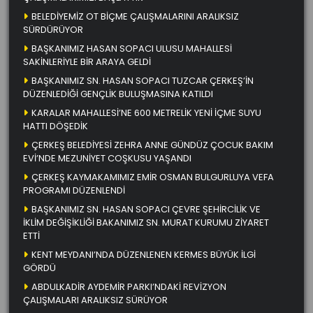
BELEDİYEMİZ OT BİÇME ÇALIŞMALARINI ARALIKSIZ
SÜRDÜRÜYOR
BAŞKANIMIZ HASAN SOPACI ULUSU MAHALLESİ
SAKİNLERİYLE BİR ARAYA GELDİ
BAŞKANIMIZ SN. HASAN SOPACI TUZCAR ÇERKEŞ’İN
DÜZENLEDİĞİ GENÇLİK BULUŞMASINA KATILDI
KARALAR MAHALLESİ’NE 600 METRELİK YENİ İÇME SUYU
HATTI DÖŞEDİK
ÇERKEŞ BELEDİYESİ ZEHRA ANNE GÜNDÜZ ÇOCUK BAKIM
EVİ’NDE MEZUNİYET COŞKUSU YAŞANDI
ÇERKEŞ KAYMAKAMIMIZ EMİR OSMAN BULGURLUYA VEFA
PROGRAMI DÜZENLENDİ
BAŞKANIMIZ SN. HASAN SOPACI ÇEVRE ŞEHİRCİLİK VE
İKLİM DEĞİŞİKLİĞİ BAKANIMIZ SN. MURAT KURUMU ZİYARET
ETTİ
KENT MEYDANI’NDA DÜZENLENEN KERMES BÜYÜK İLGİ
GÖRDÜ
ABDULKADİR AYDEMİR PARKI’NDAKİ REVİZYON
ÇALIŞMALARI ARALIKSIZ SÜRÜYOR