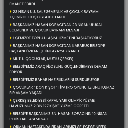
EMANET EDİLDİ
23 NİSAN ULUSAL EGEMENLİK VE ÇOCUK BAYRAMI
İLÇEMİZDE COŞKUYLA KUTLANDI
BAŞKANIMIZ HASAN SOPACI’DAN 23 NİSAN ULUSAL
EGEMENLİK VE ÇOCUK BAYRAMI MESAJI
İLÇEMİZDE TOPLU ULAŞIM HİZMETİNİ BAŞLATIYORUZ
BAŞKANIMIZ HASAN SOPACI’DAN KARABÜK BELEDİYE
BAŞKANI ÖZKAN ÇETİNKAYA’YA ZİYARET
MUTLU ÇOCUKLAR, MUTLU ÇERKEŞ
BELEDİYEMİZ ARAÇ FİLOSUNU GÜÇLENDİRMEYE DEVAM
EDİYOR
BELEDİYEMİZ BAHAR HAZIRLIKLARINI SÜRDÜRÜYOR
ÇOCUKLAR “ DON KİŞOT” TİYATRO OYUNU İLE UNUTULMAZ
BİR AKŞAM YAŞADI
ÇERKEŞ BELEDİYESİ KAPALI YARI OLİMPİK YÜZME
HAVUZUMUZ 2 BİN 127 KİŞİYE YÜZME ÖĞRETTİ
BELEDİYE BAŞKANIMIZ SN. HASAN SOPACININ 10 NİSAN
POLİS HAFTASI MESAJI
ORMAN HAFTASI’NDA FİDANLARIMIZI GELECEĞE NEFES