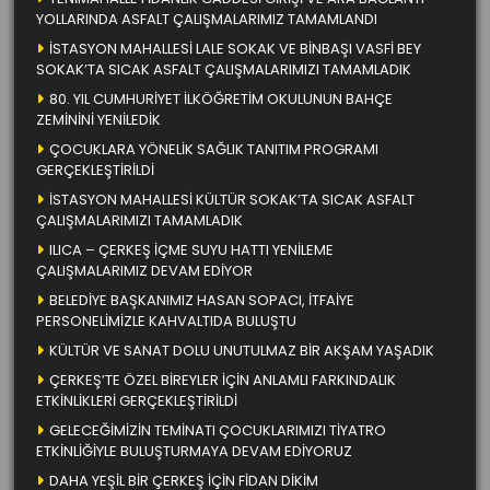
YOLLARINDA ASFALT ÇALIŞMALARIMIZ TAMAMLANDI
İSTASYON MAHALLESİ LALE SOKAK VE BİNBAŞI VASFİ BEY
SOKAK’TA SICAK ASFALT ÇALIŞMALARIMIZI TAMAMLADIK
80. YIL CUMHURİYET İLKÖĞRETİM OKULUNUN BAHÇE
ZEMİNİNİ YENİLEDİK
ÇOCUKLARA YÖNELİK SAĞLIK TANITIM PROGRAMI
GERÇEKLEŞTİRİLDİ
İSTASYON MAHALLESİ KÜLTÜR SOKAK’TA SICAK ASFALT
ÇALIŞMALARIMIZI TAMAMLADIK
ILICA – ÇERKEŞ İÇME SUYU HATTI YENİLEME
ÇALIŞMALARIMIZ DEVAM EDİYOR
BELEDİYE BAŞKANIMIZ HASAN SOPACI, İTFAİYE
PERSONELİMİZLE KAHVALTIDA BULUŞTU
KÜLTÜR VE SANAT DOLU UNUTULMAZ BİR AKŞAM YAŞADIK
ÇERKEŞ’TE ÖZEL BİREYLER İÇİN ANLAMLI FARKINDALIK
ETKİNLİKLERİ GERÇEKLEŞTİRİLDİ
GELECEĞİMİZİN TEMİNATI ÇOCUKLARIMIZI TİYATRO
ETKİNLİĞİYLE BULUŞTURMAYA DEVAM EDİYORUZ
DAHA YEŞİL BİR ÇERKEŞ İÇİN FİDAN DİKİM