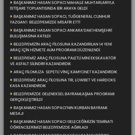
BAŞKANIMIZ HASAN SOPACI MAHALLE MUHTARLARIYLA
İSTİŞARE TOPLANTISINDA BİR ARAYA GELDİ
BAŞKANIMIZ HASAN SOPACI, TUĞGENERAL CUMHUR
YAZGAN’I BELEDİYEMİZDE MİSAFİR ETTİ
BAŞKANIMIZ HASAN SOPACI ANKARA’DAKİ HEMŞEHRİ
BULUŞMASINA KATILDI
BELEDİYEMİZİN ARAÇ FİLOSUNA KAZANDIRILAN 14 YENİ
ARAÇ İÇİN HİZMETE ALIM PROGRAMI DÜZENLENDİ
BELEDİYEMİZ ARAÇ FİLOSUNA PALETLİ MİNİ EKSKAVATÖR
VE ASFALT SİLİNDİRİ KAZANDIRDIK
ARAÇ FİLOMUZA SEPETLİ VİNÇ KAMYONET KAZANDIRDIK
BELEDİYEMİZ ARAÇ FİLOSUNA TIR, LOWBET VE HARDOKS
KASA KAZANDIRDIK
BELEDİYEMİZDE GELENEKSEL BAYRAMLAŞMA PROGRAMI
GERÇEKLEŞTİRİLDİ
BAŞKANIMIZ HASAN SOPACI’NIN KURBAN BAYRAMI
MESAJI
BAŞKANIMIZ HASAN SOPACI GELECEĞİMİZİN TEMİNATI
ÖĞRENCİLERİMİZİ BELEDİYEMİZDE AĞIRLADI