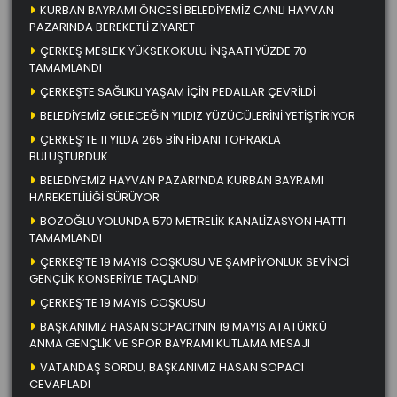
KURBAN BAYRAMI ÖNCESİ BELEDİYEMİZ CANLI HAYVAN
PAZARINDA BEREKETLİ ZİYARET
ÇERKEŞ MESLEK YÜKSEKOKULU İNŞAATI YÜZDE 70
TAMAMLANDI
ÇERKEŞTE SAĞLIKLI YAŞAM İÇİN PEDALLAR ÇEVRİLDİ
BELEDİYEMİZ GELECEĞİN YILDIZ YÜZÜCÜLERİNİ YETİŞTİRİYOR
ÇERKEŞ’TE 11 YILDA 265 BİN FİDANI TOPRAKLA
BULUŞTURDUK
BELEDİYEMİZ HAYVAN PAZARI’NDA KURBAN BAYRAMI
HAREKETLİLİĞİ SÜRÜYOR
BOZOĞLU YOLUNDA 570 METRELİK KANALİZASYON HATTI
TAMAMLANDI
ÇERKEŞ’TE 19 MAYIS COŞKUSU VE ŞAMPİYONLUK SEVİNCİ
GENÇLİK KONSERİYLE TAÇLANDI
ÇERKEŞ’TE 19 MAYIS COŞKUSU
BAŞKANIMIZ HASAN SOPACI’NIN 19 MAYIS ATATÜRKÜ
ANMA GENÇLİK VE SPOR BAYRAMI KUTLAMA MESAJI
VATANDAŞ SORDU, BAŞKANIMIZ HASAN SOPACI
CEVAPLADI