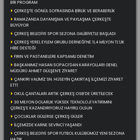
BİR PROGRAM
ÇERKEŞTE GÖNÜL SOFRASINDA BİRLİK VE BERABERLİK
RAMAZANDA DAYANIŞMA VE PAYLAŞMA ÇERKEŞTE
BÜYÜYOR
ÇERKEŞ BELEDİYE SPOR SEZONA GALİBİYETLE BAŞLADI
ÇERKEŞ YEREL EYLEM GRUBU DERNEĞİ’NE 11,4 MİLYON TL’LİK
HİBE DESTEĞİ
FIRIN VE PASTANELERE KAPSAMLI DENETİM
BAŞKANIMIZ HASAN SOPACI’DAN KARAYOLLARI GENEL
MÜDÜRÜ AHMET GÜLŞEN’E ZİYARET
ÇANKIRI VALİMİZ SN. HÜSEYİN ÇAKIRTAŞ İLÇEMİZİ ZİYARET
ETTİ
OKUL ÇANTALARI ARTIK ÇERKEŞ OSB’DE ÜRETİLECEK
30 MİLYON DOLARLIK YÜKSEK TEKNOLOJİ YATIRIMINI
ÇERKEŞ’E KAZANDIRIYORUZ HAYIRLI OLSUN
ÇOCUKLAR GÜLERSE ÇERKEŞ GÜLER
İLÇEMİZDE KARNE SEVİNCİ YAŞANDI
ÇERKEŞ BELEDİYE SPOR FUTBOL KULÜBÜMÜZ YENİ SEZONA
HAZIR