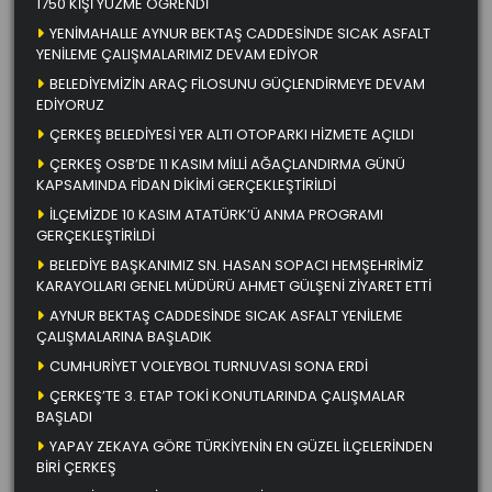
1750 KİŞİ YÜZME ÖĞRENDİ
YENİMAHALLE AYNUR BEKTAŞ CADDESİNDE SICAK ASFALT
YENİLEME ÇALIŞMALARIMIZ DEVAM EDİYOR
BELEDİYEMİZİN ARAÇ FİLOSUNU GÜÇLENDİRMEYE DEVAM
EDİYORUZ
ÇERKEŞ BELEDİYESİ YER ALTI OTOPARKI HİZMETE AÇILDI
ÇERKEŞ OSB’DE 11 KASIM MİLLİ AĞAÇLANDIRMA GÜNÜ
KAPSAMINDA FİDAN DİKİMİ GERÇEKLEŞTİRİLDİ
İLÇEMİZDE 10 KASIM ATATÜRK’Ü ANMA PROGRAMI
GERÇEKLEŞTİRİLDİ
BELEDİYE BAŞKANIMIZ SN. HASAN SOPACI HEMŞEHRİMİZ
KARAYOLLARI GENEL MÜDÜRÜ AHMET GÜLŞENİ ZİYARET ETTİ
AYNUR BEKTAŞ CADDESİNDE SICAK ASFALT YENİLEME
ÇALIŞMALARINA BAŞLADIK
CUMHURİYET VOLEYBOL TURNUVASI SONA ERDİ
ÇERKEŞ’TE 3. ETAP TOKİ KONUTLARINDA ÇALIŞMALAR
BAŞLADI
YAPAY ZEKAYA GÖRE TÜRKİYENİN EN GÜZEL İLÇELERİNDEN
BİRİ ÇERKEŞ