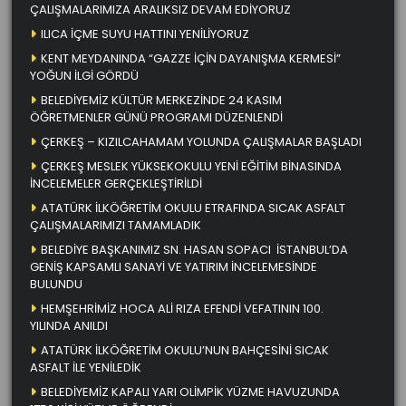
ÇALIŞMALARIMIZA ARALIKSIZ DEVAM EDİYORUZ
ILICA İÇME SUYU HATTINI YENİLİYORUZ
KENT MEYDANINDA “GAZZE İÇİN DAYANIŞMA KERMESİ”
YOĞUN İLGİ GÖRDÜ
BELEDİYEMİZ KÜLTÜR MERKEZİNDE 24 KASIM
ÖĞRETMENLER GÜNÜ PROGRAMI DÜZENLENDİ
ÇERKEŞ – KIZILCAHAMAM YOLUNDA ÇALIŞMALAR BAŞLADI
ÇERKEŞ MESLEK YÜKSEKOKULU YENİ EĞİTİM BİNASINDA
İNCELEMELER GERÇEKLEŞTİRİLDİ
ATATÜRK İLKÖĞRETİM OKULU ETRAFINDA SICAK ASFALT
ÇALIŞMALARIMIZI TAMAMLADIK
BELEDİYE BAŞKANIMIZ SN. HASAN SOPACI İSTANBUL’DA
GENİŞ KAPSAMLI SANAYİ VE YATIRIM İNCELEMESİNDE
BULUNDU
HEMŞEHRİMİZ HOCA ALİ RIZA EFENDİ VEFATININ 100.
YILINDA ANILDI
ATATÜRK İLKÖĞRETİM OKULU’NUN BAHÇESİNİ SICAK
ASFALT İLE YENİLEDİK
BELEDİYEMİZ KAPALI YARI OLİMPİK YÜZME HAVUZUNDA