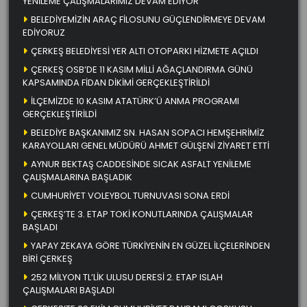
YENİLEME ÇALIŞMALARIMIZ DEVAM EDİYOR
BELEDİYEMİZİN ARAÇ FİLOSUNU GÜÇLENDİRMEYE DEVAM
EDİYORUZ
ÇERKEŞ BELEDİYESİ YER ALTI OTOPARKI HİZMETE AÇILDI
ÇERKEŞ OSB’DE 11 KASIM MİLLİ AĞAÇLANDIRMA GÜNÜ
KAPSAMINDA FİDAN DİKİMİ GERÇEKLEŞTİRİLDİ
İLÇEMİZDE 10 KASIM ATATÜRK’Ü ANMA PROGRAMI
GERÇEKLEŞTİRİLDİ
BELEDİYE BAŞKANIMIZ SN. HASAN SOPACI HEMŞEHRİMİZ
KARAYOLLARI GENEL MÜDÜRÜ AHMET GÜLŞENİ ZİYARET ETTİ
AYNUR BEKTAŞ CADDESİNDE SICAK ASFALT YENİLEME
ÇALIŞMALARINA BAŞLADIK
CUMHURİYET VOLEYBOL TURNUVASI SONA ERDİ
ÇERKEŞ’TE 3. ETAP TOKİ KONUTLARINDA ÇALIŞMALAR
BAŞLADI
YAPAY ZEKAYA GÖRE TÜRKİYENİN EN GÜZEL İLÇELERİNDEN
BİRİ ÇERKEŞ
252 MİLYON TL’LİK ULUSU DERESİ 2. ETAP ISLAH
ÇALIŞMALARI BAŞLADI