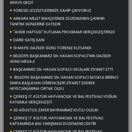
ARAYA GELDİ
YÖRESEL LEZZLETLERİMİZE SAHİP ÇIKIYORUZ
ANKARA MİLLET BAHÇESİNDE DÜZENLENEN ÇANKIRI
TANITIM GÜNLERİNE KATILDIK
"AHİLİK HAFTASI" KUTLAMA PROGRAMI GERÇEKLEŞTİRİLDİ
DAİRE SATIŞ İLANI
19 MAYIS GAZİLER GÜNÜ TÖRENLE KUTLANDI
BELEDİYE BAŞKANIMIZ SN. HASAN SOPACI'NIN GAZİLER
GÜNÜ MESAJI
BAŞKANIMIZ SN. HASAN SOPACI OKULLARI ZİYARET ETTİ
BELEDİYE BAŞKANIMIZ SN. HASAN SOPACI İLKOKUL BİRİNCİ
SINIFA BAŞLAYAN ÖĞRENCİLERİ ZİYARET EDEREK
HEYECANLARINA ORTAK OLDU
ÇERKEŞ 17. KÜLTÜR HAYVANCILIK VE BAL FESTİVALİ YOĞUN
KATILIMLA GERÇEKLEŞTİ
30 AĞUSTOS ZAFER BAYRAMIMIZ KUTLU OLSUN
ÇERKEŞ 17. KÜLTÜR, HAYVANCILIK VE BAL FESTİVALİ
KAPSAMINDA BAL YARIŞMASI DÜZENLENECEKTİR
ÇERKEŞ 17. KÜLTÜR HAYVANCILIK VE BAL FESTİVALI