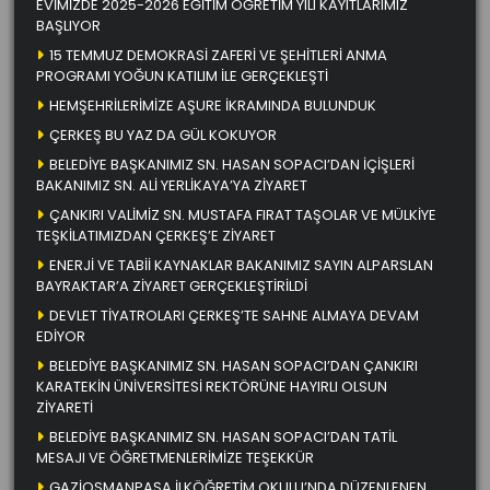
EVİMİZDE 2025-2026 EĞİTİM ÖĞRETİM YILI KAYITLARIMIZ
BAŞLIYOR
15 TEMMUZ DEMOKRASİ ZAFERİ VE ŞEHİTLERİ ANMA
PROGRAMI YOĞUN KATILIM İLE GERÇEKLEŞTİ
HEMŞEHRİLERİMİZE AŞURE İKRAMINDA BULUNDUK
ÇERKEŞ BU YAZ DA GÜL KOKUYOR
BELEDİYE BAŞKANIMIZ SN. HASAN SOPACI’DAN İÇİŞLERİ
BAKANIMIZ SN. ALİ YERLİKAYA’YA ZİYARET
ÇANKIRI VALİMİZ SN. MUSTAFA FIRAT TAŞOLAR VE MÜLKİYE
TEŞKİLATIMIZDAN ÇERKEŞ’E ZİYARET
ENERJİ VE TABİİ KAYNAKLAR BAKANIMIZ SAYIN ALPARSLAN
BAYRAKTAR’A ZİYARET GERÇEKLEŞTİRİLDİ
DEVLET TİYATROLARI ÇERKEŞ’TE SAHNE ALMAYA DEVAM
EDİYOR
BELEDİYE BAŞKANIMIZ SN. HASAN SOPACI’DAN ÇANKIRI
KARATEKİN ÜNİVERSİTESİ REKTÖRÜNE HAYIRLI OLSUN
ZİYARETİ
BELEDİYE BAŞKANIMIZ SN. HASAN SOPACI’DAN TATİL
MESAJI VE ÖĞRETMENLERİMİZE TEŞEKKÜR
GAZİOSMANPAŞA İLKÖĞRETİM OKULU’NDA DÜZENLENEN