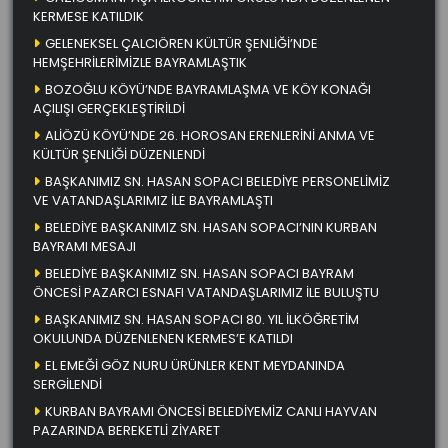
KERMESE KATILDIK
GELENEKSEL ÇALCIÖREN KÜLTÜR ŞENLİĞİ’NDE
HEMŞEHRİLERİMİZLE BAYRAMLAŞTIK
BOZOĞLU KÖYÜ’NDE BAYRAMLAŞMA VE KÖY KONAĞI
AÇILIŞI GERÇEKLEŞTİRİLDİ
ALİÖZÜ KÖYÜ’NDE 26. HOROSAN ERENLERİNİ ANMA VE
KÜLTÜR ŞENLİĞİ DÜZENLENDİ
BAŞKANIMIZ SN. HASAN SOPACI BELEDİYE PERSONELİMİZ
VE VATANDAŞLARIMIZ İLE BAYRAMLAŞTI
BELEDİYE BAŞKANIMIZ SN. HASAN SOPACI’NIN KURBAN
BAYRAMI MESAJI
BELEDİYE BAŞKANIMIZ SN. HASAN SOPACI BAYRAM
ÖNCESİ PAZARCI ESNAFI VATANDAŞLARIMIZ İLE BULUŞTU
BAŞKANIMIZ SN. HASAN SOPACI 80. YIL İLKÖĞRETİM
OKULUNDA DÜZENLENEN KERMES’E KATILDI
EL EMEĞİ GÖZ NURU ÜRÜNLER KENT MEYDANINDA
SERGİLENDİ
KURBAN BAYRAMI ÖNCESİ BELEDİYEMİZ CANLI HAYVAN
PAZARINDA BEREKETLİ ZİYARET