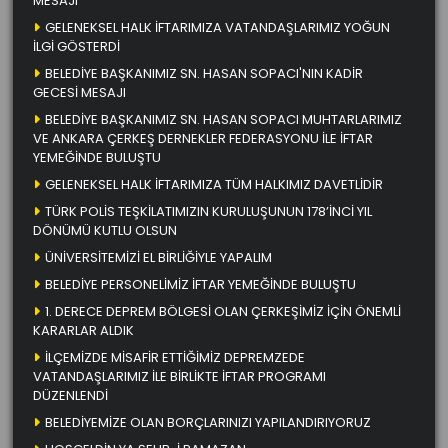
MESAJI
GELENEKSEL HALK İFTARIMIZA VATANDAŞLARIMIZ YOĞUN
İLGİ GÖSTERDİ
BELEDİYE BAŞKANIMIZ SN. HASAN SOPACI'NIN KADİR
GECESİ MESAJI
BELEDİYE BAŞKANIMIZ SN. HASAN SOPACI MUHTARLARIMIZ
VE ANKARA ÇERKEŞ DERNEKLER FEDERASYONU İLE İFTAR
YEMEĞİNDE BULUŞTU
GELENEKSEL HALK İFTARIMIZA TÜM HALKIMIZ DAVETLİDİR
TÜRK POLİS TEŞKİLATIMIZIN KURULUŞUNUN 178’İNCİ YIL
DÖNÜMÜ KUTLU OLSUN
ÜNİVERSİTEMİZİ EL BİRLİĞİYLE YAPALIM
BELEDİYE PERSONELİMİZ İFTAR YEMEĞİNDE BULUŞTU
1. DERECE DEPREM BÖLGESİ OLAN ÇERKEŞİMİZ İÇİN ÖNEMLİ
KARARLAR ALDIK
İLÇEMİZDE MİSAFİR ETTİĞİMİZ DEPREMZEDE
VATANDAŞLARIMIZ İLE BİRLİKTE İFTAR PROGRAMI
DÜZENLENDİ
BELEDİYEMİZE OLAN BORÇLARINIZI YAPILANDIRIYORUZ