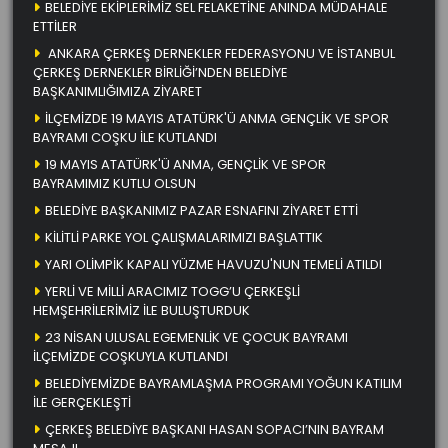
BELEDİYE EKİPLERİMİZ SEL FELAKETİNE ANINDA MÜDAHALE
ETTİLER
ANKARA ÇERKEŞ DERNEKLER FEDERASYONU VE İSTANBUL
ÇERKEŞ DERNEKLER BİRLİĞİ’NDEN BELEDİYE
BAŞKANIMLIĞIMIZA ZİYARET
İLÇEMİZDE 19 MAYIS ATATÜRK'Ü ANMA GENÇLİK VE SPOR
BAYRAMI COŞKU İLE KUTLANDI
19 MAYIS ATATÜRK'Ü ANMA, GENÇLİK VE SPOR
BAYRAMIMIZ KUTLU OLSUN
BELEDİYE BAŞKANIMIZ PAZAR ESNAFINI ZİYARET ETTİ
KİLİTLİ PARKE YOL ÇALIŞMALARIMIZI BAŞLATTIK
YARI OLİMPİK KAPALI YÜZME HAVUZU'NUN TEMELİ ATILDI
YERLİ VE MİLLİ ARACIMIZ TOGG’U ÇERKEŞLİ
HEMŞEHRİLERİMİZ İLE BULUŞTURDUK
23 NİSAN ULUSAL EGEMENLİK VE ÇOCUK BAYRAMI
İLÇEMİZDE COŞKUYLA KUTLANDI
BELEDİYEMİZDE BAYRAMLAŞMA PROGRAMI YOĞUN KATILIM
İLE GERÇEKLEŞTİ
ÇERKEŞ BELEDİYE BAŞKANI HASAN SOPACI’NIN BAYRAM