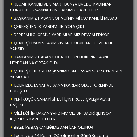
REGAİP KANDİLİ VE 8 MART DÜNYA EMEKÇİ KADINLAR
GÜNÜ PROGRAMINA TÜM HALKIMIZ DAVETLİDİR
BAŞKANIMIZ HASAN SOPACI'NIN MİRAÇ KANDİLİ MESAJI
ÇERKEŞ'TEN 18. YARDIM TIRI YOLA ÇIKTI
DEPREM BÖLGESİNE YARDIMLARIMIZ DEVAM EDİYOR
ÇERKEŞ'Lİ YAVRULARIMIZIN MUTLULUKLARI GÖZLERİNE
YANSIDI
BAŞKANIMIZ HASAN SOPACI ÖĞRENCİLERİN KARNE
HEYECANINA ORTAK OLDU.
ÇERKEŞ BELEDİYE BAŞKANIMIZ SN. HASAN SOPACI’NIN YENİ
YIL MESAJI
İLÇEMİZDE ESNAF VE SANATKARLAR ÖDÜL TÖRENİNDE
BULUŞTU
YENİ KÜÇÜK SANAYİ SİTESİ İÇİN PROJE ÇALIŞMALARI
BAŞLADI
MİLLİ EĞİTİM BAKAN YARDIMCIMIZ SN. SADRİ ŞENSOY
İLÇEMİZİ ZİYARET ETTİLER
BELEDİYE BAŞKANLIĞIMIZDAN İLAN OLUNUR
İlçemizde 24 Kasım Öğretmenler Günü Kutlama