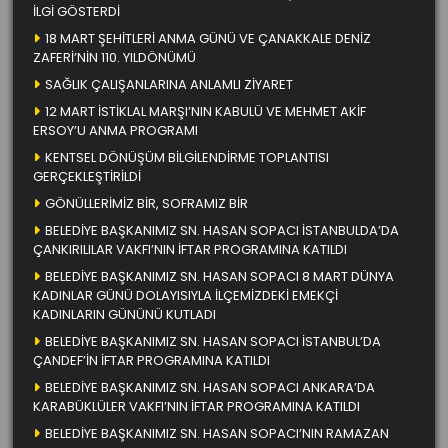
İLGİ GÖSTERDİ
18 MART ŞEHİTLERİ ANMA GÜNÜ VE ÇANAKKALE DENİZ
ZAFERİ’NİN 110. YILDÖNÜMÜ
SAĞLIK ÇALIŞANLARINA ANLAMLI ZİYARET
12 MART İSTİKLAL MARŞI’NIN KABULÜ VE MEHMET AKİF
ERSOY’U ANMA PROGRAMI
KENTSEL DÖNÜŞÜM BİLGİLENDİRME TOPLANTISI
GERÇEKLEŞTİRİLDİ
GÖNÜLLERİMİZ BİR, SOFRAMIZ BİR
BELEDİYE BAŞKANIMIZ SN. HASAN SOPACI İSTANBULDA’DA
ÇANKIRILILAR VAKFI’NIN İFTAR PROGRAMINA KATILDI
BELEDİYE BAŞKANIMIZ SN. HASAN SOPACI 8 MART DÜNYA
KADINLAR GÜNÜ DOLAYISIYLA İLÇEMİZDEKİ EMEKÇİ
KADINLARIN GÜNÜNÜ KUTLADI
BELEDİYE BAŞKANIMIZ SN. HASAN SOPACI İSTANBUL’DA
ÇANDEF’İN İFTAR PROGRAMINA KATILDI
BELEDİYE BAŞKANIMIZ SN. HASAN SOPACI ANKARA’DA
KARABÜKLÜLER VAKFI’NIN İFTAR PROGRAMINA KATILDI
BELEDİYE BAŞKANIMIZ SN. HASAN SOPACI’NIN RAMAZAN