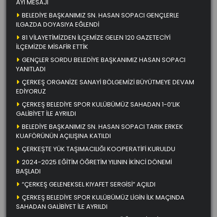
AYI MESAJI
BELEDİYE BAŞKANIMIZ SN. HASAN SOPACI GENÇLERLE
ILGAZDA DOYASIYA EĞLENDİ
81 VİLAYETİMİZDEN İLÇEMİZE GELEN 120 GAZETECİYİ
İLÇEMİZDE MİSAFİR ETTİK
GENÇLER SORDU BELEDİYE BAŞKANIMIZ HASAN SOPACI
YANITLADI
ÇERKEŞ ORGANİZE SANAYİ BÖLGEMİZİ BÜYÜTMEYE DEVAM
EDİYORUZ
ÇERKEŞ BELEDİYE SPOR KULÜBÜMÜZ SAHADAN 1-0’LIK
GALİBİYET İLE AYRILDI
BELEDİYE BAŞKANIMIZ SN. HASAN SOPACI TARIK ERKEK
KUAFÖRÜNÜN AÇILIŞINA KATILDI
ÇERKEŞTE YÜK TAŞIMACILIĞI KOOPERATİFİ KURULDU
2024-2025 EĞİTİM ÖĞRETİM YILININ İKİNCİ DÖNEMİ
BAŞLADI
“ÇERKEŞ GELENEKSEL KIYAFET SERGİSİ” AÇILDI
ÇERKEŞ BELEDİYE SPOR KULÜBÜMÜZ LİGİN İLK MAÇINDA
SAHADAN GALİBİYET İLE AYRILDI