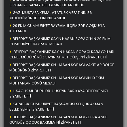
ORGANİZE SANAYİ BÖLGESİNE FİDAN DİKTİK
GAZİ MUSTAFA KEMAL ATATÜRK VEFATININ 86.
YILDÖNÜMÜNDE TÖRENLE ANILDI
29 EKİM CUMHURİYET BAYRAMI İLÇEMİZDE COŞKUYLA
KUTLANDI
BELEDİYE BAŞKANIMIZ SAYIN HASAN SOPACI’NIN 29 EKİM
CUMHURİYET BAYRAMI MESAJI
BELEDİYE BAŞKANIMIZ SAYIN HASAN SOPACI KARAYOLLARI
GENEL MÜDÜRÜMÜZ SAYIN AHMET GÜLŞEN’İ ZİYARET ETTİ
BELEDİYE BAŞKANIMIZ SN. HASAN SOPACI VAKIFLAR BÖLGE
MÜDÜRÜNÜ ZİYARET ETTİ
BELEDİYE BAŞKANIMIZ SN. HASAN SOPACININ 19 EKİM
MUHTARLAR GÜNÜ MESAJI
İL SAĞLIK MÜDÜRÜ DR. HÜSEYİN SARIKAYA BELEDİYEMİZİ
ZİYARET ETTİ
KARABÜK CUMHURİYET BAŞSAVCISI SELÇUK AKMAN
BELEDİYEMİZİ ZİYARET ETTİ
BELEDİYE BAŞKANIMIZ SN. HASAN SOPACI ZEHRA ANNE
GÜNDÜZ ÇOCUK BAKIMEVİNİ ZİYARET ETTİ