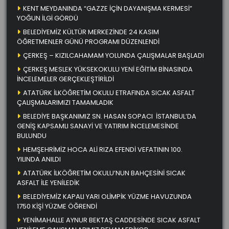
KENT MEYDANINDA “GAZZE İÇİN DAYANIŞMA KERMESİ”
YOĞUN İLGİ GÖRDÜ
BELEDİYEMİZ KÜLTÜR MERKEZİNDE 24 KASIM
ÖĞRETMENLER GÜNÜ PROGRAMI DÜZENLENDİ
ÇERKEŞ – KIZILCAHAMAM YOLUNDA ÇALIŞMALAR BAŞLADI
ÇERKEŞ MESLEK YÜKSEKOKULU YENİ EĞİTİM BİNASINDA
İNCELEMELER GERÇEKLEŞTİRİLDİ
ATATÜRK İLKÖĞRETİM OKULU ETRAFINDA SICAK ASFALT
ÇALIŞMALARIMIZI TAMAMLADIK
BELEDİYE BAŞKANIMIZ SN. HASAN SOPACI İSTANBUL’DA
GENİŞ KAPSAMLI SANAYİ VE YATIRIM İNCELEMESİNDE
BULUNDU
HEMŞEHRİMİZ HOCA ALİ RIZA EFENDİ VEFATININ 100.
YILINDA ANILDI
ATATÜRK İLKÖĞRETİM OKULU’NUN BAHÇESİNİ SICAK
ASFALT İLE YENİLEDİK
BELEDİYEMİZ KAPALI YARI OLİMPİK YÜZME HAVUZUNDA
1750 KİŞİ YÜZME ÖĞRENDİ
YENİMAHALLE AYNUR BEKTAŞ CADDESİNDE SICAK ASFALT