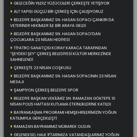
GELECEĞİN YILDIZ YÜZÜCÜLERİ ÇERKEŞTE YETİŞİYOR
ALT YAPISI GÜÇLÜ BİR ÇERKEŞ İÇİN ÇALIŞIYORUZ
BELEDİYE BAŞKANIMIZ SN. HASAN SOPACI ÇANKIRI DA
VETERİNER HEKİMLER İLE BİR ARAYA GELDİ
BELEDİYE BAŞKANIMIZ SN. HASAN SOPACI’DAN
ÇOCUKLARA 23 NİSAN HEDİYESİ
TİYATRO SANATÇISI KORAY KARACA TARAFINDAN
“ŞEYDEKİ ŞEY” ÇERKEŞ BELEDİYESİ KÜLTÜR MERKEZİNDE
SAHNELENDİ
ÇERKEŞTE 23 NİSAN COŞKUSU
BELEDİYE BAŞKANIMIZ SN. HASAN SOPACININ 23 NİSAN
MESAJI
ŞAMPİYON ÇERKEŞ BELEDİYE SPOR
BELEDİYE BAŞKAN VEKİLİMİZ SN. RAMAZAN GÖKTEPE 10
NİSAN POLİS HAFTASI KUTLAMA ETKİNLİKLERİNE KATILDI
BAYRAMLAŞMA PROGRAMI HEMŞEHRİLERİMİZİN YOĞUN
KATILIMIYLA GERÇEKLEŞTİ
RAMAZAN BAYRAMIMIZ MÜBAREK OLSUN
GELENEKSEL HALK İFTARIMIZA VATANDAŞLARIMIZ YOĞUN