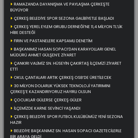
RAMAZANDA DAYANIŞMA VE PAYLAŞMA ÇERKEŞTE
BÜYÜYOR
ÇERKEŞ BELEDİYE SPOR SEZONA GALİBİYETLE BAŞLADI
ÇERKEŞ YEREL EYLEM GRUBU DERNEĞİ’NE 11,4 MİLYON TL’LİK
HİBE DESTEĞİ
FIRIN VE PASTANELERE KAPSAMLI DENETİM
BAŞKANIMIZ HASAN SOPACI’DAN KARAYOLLARI GENEL
MÜDÜRÜ AHMET GÜLŞEN’E ZİYARET
ÇANKIRI VALİMİZ SN. HÜSEYİN ÇAKIRTAŞ İLÇEMİZİ ZİYARET
ETTİ
OKUL ÇANTALARI ARTIK ÇERKEŞ OSB’DE ÜRETİLECEK
30 MİLYON DOLARLIK YÜKSEK TEKNOLOJİ YATIRIMINI
ÇERKEŞ’E KAZANDIRIYORUZ HAYIRLI OLSUN
ÇOCUKLAR GÜLERSE ÇERKEŞ GÜLER
İLÇEMİZDE KARNE SEVİNCİ YAŞANDI
ÇERKEŞ BELEDİYE SPOR FUTBOL KULÜBÜMÜZ YENİ SEZONA
HAZIR
BELEDİYE BAŞKANIMIZ SN. HASAN SOPACI GAZETECİLERLE
BİR ARAYA GELDİ