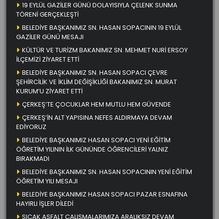
19 EYLÜL GAZİLER GÜNÜ DOLAYISIYLA ÇELENK SUNMA
TÖRENİ GERÇEKLEŞTİ
BELEDİYE BAŞKANIMIZ SN. HASAN SOPACININ 19 EYLÜL
GAZİLER GÜNÜ MESAJI
KÜLTÜR VE TURİZM BAKANIMIZ SN. MEHMET NURİ ERSOY
İLÇEMİZİ ZİYARET ETTİ
BELEDİYE BAŞKANIMIZ SN. HASAN SOPACI ÇEVRE
ŞEHİRCİLİK VE İKLİM DEĞİŞİKLİĞİ BAKANIMIZ SN. MURAT
KURUM’U ZİYARET ETTİ
ÇERKEŞ’TE ÇOCUKLAR HEM MUTLU HEM GÜVENDE
ÇERKEŞ’İN ALT YAPISINA NEFES ALDIRMAYA DEVAM
EDİYORUZ
BELEDİYE BAŞKANIMIZ HASAN SOPACI YENİ EĞİTİM
ÖĞRETİM YILININ İLK GÜNÜNDE ÖĞRENCİLERİ YALNIZ
BIRAKMADI
BELEDİYE BAŞKANIMIZ SN. HASAN SOPACININ YENİ EĞİTİM
ÖĞRETİM YILI MESAJI
BELEDİYE BAŞKANIMIZ HASAN SOPACI PAZAR ESNAFINA
HAYIRLI İŞLER DİLEDİ
SICAK ASFALT ÇALIŞMALARIMIZA ARALIKSIZ DEVAM