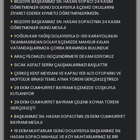
BELEDİYE BAŞKANIMIZ SN. HASAN SOPACI 24 KASIM
ÖĞRETMENLER GÜNÜ DOLAYISIYLA İLÇEMİZ OKULLARINI
ZİYARET EDEREK KIYMETLİ ÖĞRETMENLERİMİZİN
ÖĞRETMENLER GÜNÜNÜ KUTLADI
BELEDİYE BAŞKANIMIZ SN. HASAN SOPACI'NIN 24 KASIM
ÖĞRETMENLER GÜNÜ MESAJI
YOĞUN KAR YAĞIŞI DOLAYISIYLA D-100 KARAYOLUNUN
TIKANMASINDAN DOLAYI İLÇEMİZDE MAHSUR KALAN
VATANDAŞLARIMIZA ÇORBA İKRAMINDA BULUNDUK
ARAÇ FİLOMUZU GÜÇLENDİRMEYE DEVAM EDİYORUZ
SICAK ASFALT SERİM ÇALIŞMALARIMIZI BAŞLATTIK
ÇERKEŞ KENT MEYDANI VE KAPALI YER ALTI OTOPARKI VE
MÜFTÜLÜK BİNASI TEMEL ATMA TÖRENİ GERÇEKLEŞTİRİLDİ
29 EKİM CUMHURİYET BAYRAMI İLÇEMİZDE COŞKUYLA
KUTLANIYOR
29 EKİM CUMHURİYET BAYRAMI ÇELENK KOYMA TÖRENİ
GERÇEKLEŞTİ
BAŞKANIMIZ SN. HASAN SOPACI'NIN 29 EKİM CUMHURİYET
BAYRAMI MESAJI
19 EKİM MUHTARLAR GÜNÜ DOLAYISIYLA BAŞKANIMIZ SN.
HASAN SOPACI MAHALLE VE KÖY MUHTARLARIMIZ İLE BİR