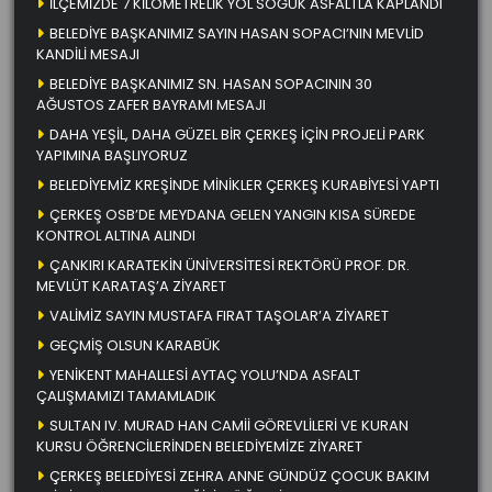
İLÇEMİZDE 7 KİLOMETRELİK YOL SOĞUK ASFALTLA KAPLANDI
BELEDİYE BAŞKANIMIZ SAYIN HASAN SOPACI’NIN MEVLİD
KANDİLİ MESAJI
BELEDİYE BAŞKANIMIZ SN. HASAN SOPACININ 30
AĞUSTOS ZAFER BAYRAMI MESAJI
DAHA YEŞİL, DAHA GÜZEL BİR ÇERKEŞ İÇİN PROJELİ PARK
YAPIMINA BAŞLIYORUZ
BELEDİYEMİZ KREŞİNDE MİNİKLER ÇERKEŞ KURABİYESİ YAPTI
ÇERKEŞ OSB’DE MEYDANA GELEN YANGIN KISA SÜREDE
KONTROL ALTINA ALINDI
ÇANKIRI KARATEKİN ÜNİVERSİTESİ REKTÖRÜ PROF. DR.
MEVLÜT KARATAŞ’A ZİYARET
VALİMİZ SAYIN MUSTAFA FIRAT TAŞOLAR’A ZİYARET
GEÇMİŞ OLSUN KARABÜK
YENİKENT MAHALLESİ AYTAÇ YOLU’NDA ASFALT
ÇALIŞMAMIZI TAMAMLADIK
SULTAN IV. MURAD HAN CAMİİ GÖREVLİLERİ VE KURAN
KURSU ÖĞRENCİLERİNDEN BELEDİYEMİZE ZİYARET
ÇERKEŞ BELEDİYESİ ZEHRA ANNE GÜNDÜZ ÇOCUK BAKIM