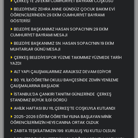
ÇERKEŞ’TE 29 EKİM CUMHURİYET BAYRAMI COŞKUSU
BELEDİYEMİZ ZEHRA ANNE GÜNDÜZ ÇOCUK BAKIM EVİ
ÖĞRENCİLERİNDEN 29 EKİM CUMHURİYET BAYRAMI
GÖSTERİSİ
BELEDİYE BAŞKANIMIZ HASAN SOPACI’NIN 29 EKİM
CUMHURİYET BAYRAMI MESAJI
BELEDİYE BAŞKANIMIZ SN. HASAN SOPACI’NIN 19 EKİM
MUHTARLAR GÜNÜ MESAJI
ÇERKEŞ BELEDİYESPOR YÜZME TAKIMIMIZ YÜZMEDE TARİH
YAZDI
ALT YAPI ÇALIŞMALARIMIZ ARALIKSIZ DEVAM EDİYOR
80. YIL İLKÖĞRETİM OKULU BAHÇESİNDE ZEMİN YENİLEME
ÇALIŞMALARINA BAŞLADIK
İSTANBUL’DA ÇANKIRI TANITIM GÜNLERİNDE ÇERKEŞ
STANDIMIZ BÜYÜK İLGİ GÖRDÜ
AHİLİK HAFTASI BU YIL ÇERKEŞ’TE COŞKUYLA KUTLANDI
2025-2026 EĞİTİM ÖĞRETİM YILINA BAŞLAYAN MİNİK
ÖĞRENCİLERİMİZİN HEYECANINA ORTAK OLDUK
ZABITA TEŞKİLATIMIZIN 199. KURULUŞ YILI KUTLU OLSUN