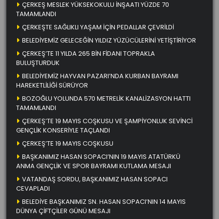
ÇERKEŞ MESLEK YÜKSEKOKULU İNŞAATI YÜZDE 70
TAMAMLANDI
ÇERKEŞTE SAĞLIKLI YAŞAM İÇİN PEDALLAR ÇEVRİLDİ
BELEDİYEMİZ GELECEĞİN YILDIZ YÜZÜCÜLERİNİ YETİŞTİRİYOR
ÇERKEŞ’TE 11 YILDA 265 BİN FİDANI TOPRAKLA
BULUŞTURDUK
BELEDİYEMİZ HAYVAN PAZARI’NDA KURBAN BAYRAMI
HAREKETLİLİĞİ SÜRÜYOR
BOZOĞLU YOLUNDA 570 METRELİK KANALİZASYON HATTI
TAMAMLANDI
ÇERKEŞ’TE 19 MAYIS COŞKUSU VE ŞAMPİYONLUK SEVİNCİ
GENÇLİK KONSERİYLE TAÇLANDI
ÇERKEŞ’TE 19 MAYIS COŞKUSU
BAŞKANIMIZ HASAN SOPACI’NIN 19 MAYIS ATATÜRKÜ
ANMA GENÇLİK VE SPOR BAYRAMI KUTLAMA MESAJI
VATANDAŞ SORDU, BAŞKANIMIZ HASAN SOPACI
CEVAPLADI
BELEDİYE BAŞKANIMIZ SN. HASAN SOPACI’NIN 14 MAYIS
DÜNYA ÇİFTÇİLER GÜNÜ MESAJI