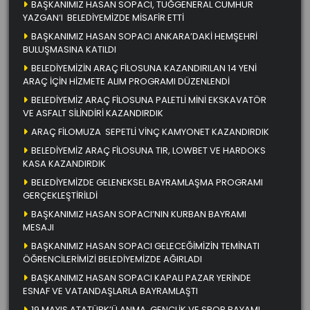
BAŞKANIMIZ HASAN SOPACI, TUĞGENERAL CUMHUR
YAZGAN’I BELEDİYEMİZDE MİSAFİR ETTİ
BAŞKANIMIZ HASAN SOPACI ANKARA’DAKİ HEMŞEHRİ
BULUŞMASINA KATILDI
BELEDİYEMİZİN ARAÇ FİLOSUNA KAZANDIRILAN 14 YENİ
ARAÇ İÇİN HİZMETE ALIM PROGRAMI DÜZENLENDİ
BELEDİYEMİZ ARAÇ FİLOSUNA PALETLİ MİNİ EKSKAVATÖR
VE ASFALT SİLİNDİRİ KAZANDIRDIK
ARAÇ FİLOMUZA SEPETLİ VİNÇ KAMYONET KAZANDIRDIK
BELEDİYEMİZ ARAÇ FİLOSUNA TIR, LOWBET VE HARDOKS
KASA KAZANDIRDIK
BELEDİYEMİZDE GELENEKSEL BAYRAMLAŞMA PROGRAMI
GERÇEKLEŞTİRİLDİ
BAŞKANIMIZ HASAN SOPACI’NIN KURBAN BAYRAMI
MESAJI
BAŞKANIMIZ HASAN SOPACI GELECEĞİMİZİN TEMİNATI
ÖĞRENCİLERİMİZİ BELEDİYEMİZDE AĞIRLADI
BAŞKANIMIZ HASAN SOPACI KAPALI PAZAR YERİNDE
ESNAF VE VATANDAŞLARLA BAYRAMLAŞTI
19 MAYIS ATATÜRK’Ü ANMA, GENÇLİK VE SPOR BAYAMI