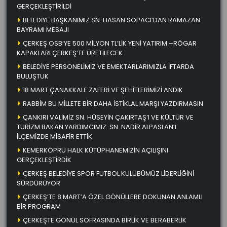
GERÇEKLEŞTİRİLDİ
BELEDİYE BAŞKANIMIZ SN. HASAN SOPACI’DAN RAMAZAN
BAYRAMI MESAJI
ÇERKEŞ OSB’YE 500 MİLYON TL’LİK YENİ YATIRIM –RÖGAR
KAPAKLARI ÇERKEŞ’TE ÜRETİLECEK
BELEDİYE PERSONELİMİZ VE EMEKTARLARIMIZLA İFTARDA
BULUŞTUK
18 MART ÇANAKKALE ZAFERİ VE ŞEHİTLERİMİZİ ANDIK
RABBİM BU MİLLETE BİR DAHA İSTİKLAL MARŞI YAZDIRMASIN
ÇANKIRI VALİMİZ SN. HÜSEYİN ÇAKIRTAŞ’I VE KÜLTÜR VE
TURİZM BAKAN YARDIMCIMIZ SN. NADİR ALPASLAN’I
İLÇEMİZDE MİSAFİR ETTİK
KEMERKÖPRÜ HALK KÜTÜPHANEMİZİN AÇILIŞINI
GERÇEKLEŞTİRDİK
ÇERKEŞ BELEDİYE SPOR FUTBOL KULÜBÜMÜZ LİDERLİĞİNİ
SÜRDÜRÜYOR
ÇERKEŞ’TE 8 MART’A ÖZEL GÖNÜLLERE DOKUNAN ANLAMLI
BİR PROGRAM
ÇERKEŞTE GÖNÜL SOFRASINDA BİRLİK VE BERABERLİK