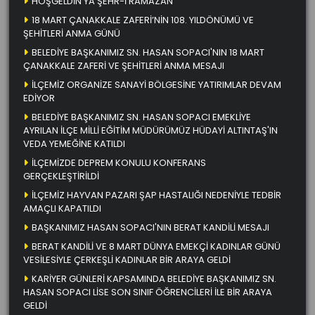
HOŞGELDİN YA ŞEHR-İ RAMAZAN
18 MART ÇANAKKALE ZAFERİ’NİN 108. YILDÖNÜMÜ VE
ŞEHİTLERİ ANMA GÜNÜ
BELEDİYE BAŞKANIMIZ SN. HASAN SOPACI'NIN 18 MART
ÇANAKKALE ZAFERİ VE ŞEHİTLERİ ANMA MESAJI
İLÇEMİZ ORGANİZE SANAYİ BÖLGESİNE YATIRIMLAR DEVAM
EDİYOR
BELEDİYE BAŞKANIMIZ SN. HASAN SOPACI EMEKLİYE
AYRILAN İLÇE MİLLİ EĞİTİM MÜDÜRÜMÜZ HÜDAYİ ALTINTAŞ'IN
VEDA YEMEĞİNE KATILDI
İLÇEMİZDE DEPREM KONULU KONFERANS
GERÇEKLEŞTİRİLDİ
İLÇEMİZ HAYVAN PAZARI ŞAP HASTALIĞI NEDENİYLE TEDBİR
AMAÇLI KAPATILDI
BAŞKANIMIZ HASAN SOPACI'NIN BERAT KANDİLİ MESAJI
BERAT KANDİLİ VE 8 MART DÜNYA EMEKÇİ KADINLAR GÜNÜ
VESİLESİYLE ÇERKEŞLİ KADINLAR BİR ARAYA GELDİ
KARİYER GÜNLERİ KAPSAMINDA BELEDİYE BAŞKANIMIZ SN.
HASAN SOPACI LİSE SON SINIF ÖĞRENCİLERİ İLE BİR ARAYA
GELDİ