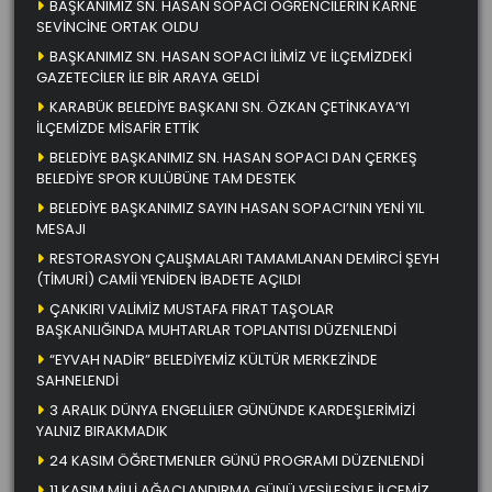
BAŞKANIMIZ SN. HASAN SOPACI ÖĞRENCİLERİN KARNE
SEVİNCİNE ORTAK OLDU
BAŞKANIMIZ SN. HASAN SOPACI İLİMİZ VE İLÇEMİZDEKİ
GAZETECİLER İLE BİR ARAYA GELDİ
KARABÜK BELEDİYE BAŞKANI SN. ÖZKAN ÇETİNKAYA’YI
İLÇEMİZDE MİSAFİR ETTİK
BELEDİYE BAŞKANIMIZ SN. HASAN SOPACI DAN ÇERKEŞ
BELEDİYE SPOR KULÜBÜNE TAM DESTEK
BELEDİYE BAŞKANIMIZ SAYIN HASAN SOPACI’NIN YENİ YIL
MESAJI
RESTORASYON ÇALIŞMALARI TAMAMLANAN DEMİRCİ ŞEYH
(TİMURİ) CAMİİ YENİDEN İBADETE AÇILDI
ÇANKIRI VALİMİZ MUSTAFA FIRAT TAŞOLAR
BAŞKANLIĞINDA MUHTARLAR TOPLANTISI DÜZENLENDİ
“EYVAH NADİR” BELEDİYEMİZ KÜLTÜR MERKEZİNDE
SAHNELENDİ
3 ARALIK DÜNYA ENGELLİLER GÜNÜNDE KARDEŞLERİMİZİ
YALNIZ BIRAKMADIK
24 KASIM ÖĞRETMENLER GÜNÜ PROGRAMI DÜZENLENDİ
11 KASIM MİLLİ AĞAÇLANDIRMA GÜNÜ VESİLESİYLE İLÇEMİZ