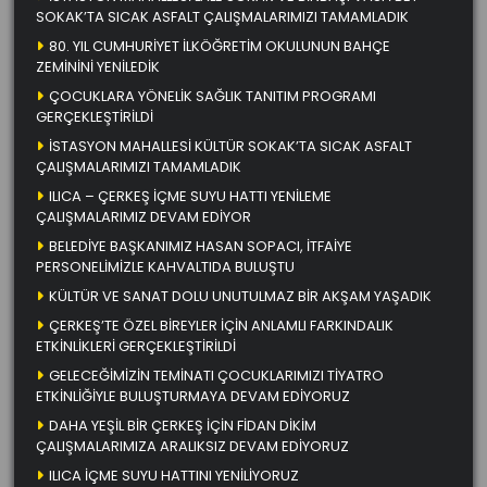
SOKAK’TA SICAK ASFALT ÇALIŞMALARIMIZI TAMAMLADIK
80. YIL CUMHURİYET İLKÖĞRETİM OKULUNUN BAHÇE
ZEMİNİNİ YENİLEDİK
ÇOCUKLARA YÖNELİK SAĞLIK TANITIM PROGRAMI
GERÇEKLEŞTİRİLDİ
İSTASYON MAHALLESİ KÜLTÜR SOKAK’TA SICAK ASFALT
ÇALIŞMALARIMIZI TAMAMLADIK
ILICA – ÇERKEŞ İÇME SUYU HATTI YENİLEME
ÇALIŞMALARIMIZ DEVAM EDİYOR
BELEDİYE BAŞKANIMIZ HASAN SOPACI, İTFAİYE
PERSONELİMİZLE KAHVALTIDA BULUŞTU
KÜLTÜR VE SANAT DOLU UNUTULMAZ BİR AKŞAM YAŞADIK
ÇERKEŞ’TE ÖZEL BİREYLER İÇİN ANLAMLI FARKINDALIK
ETKİNLİKLERİ GERÇEKLEŞTİRİLDİ
GELECEĞİMİZİN TEMİNATI ÇOCUKLARIMIZI TİYATRO
ETKİNLİĞİYLE BULUŞTURMAYA DEVAM EDİYORUZ
DAHA YEŞİL BİR ÇERKEŞ İÇİN FİDAN DİKİM
ÇALIŞMALARIMIZA ARALIKSIZ DEVAM EDİYORUZ
ILICA İÇME SUYU HATTINI YENİLİYORUZ