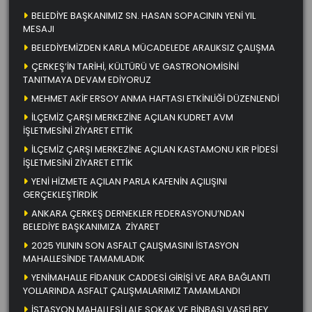
BELEDİYE BAŞKANIMIZ SN. HASAN SOPACININ YENİ YIL
MESAJI
BELEDİYEMİZDEN KARLA MÜCADELEDE ARALIKSIZ ÇALIŞMA
ÇERKEŞ’İN TARİHİ, KÜLTÜRÜ VE GASTRONOMİSİNİ
TANITMAYA DEVAM EDİYORUZ
MEHMET AKİF ERSOY ANMA HAFTASI ETKİNLİĞİ DÜZENLENDİ
İLÇEMİZ ÇARŞI MERKEZİNE AÇILAN KUDRET AVM
İŞLETMESİNİ ZİYARET ETTİK
İLÇEMİZ ÇARŞI MERKEZİNE AÇILAN KASTAMONU KIR PİDESİ
İŞLETMESİNİ ZİYARET ETTİK
YENİ HİZMETE AÇILAN PARLA KAFENİN AÇILIŞINI
GERÇEKLEŞTİRDİK
ANKARA ÇERKEŞ DERNEKLER FEDERASYONU’NDAN
BELEDİYE BAŞKANIMIZA ZİYARET
2025 YILININ SON ASFALT ÇALIŞMASINI İSTASYON
MAHALLESİNDE TAMAMLADIK
YENİMAHALLE FİDANLIK CADDESİ GİRİŞİ VE ARA BAĞLANTI
YOLLARINDA ASFALT ÇALIŞMALARIMIZ TAMAMLANDI
İSTASYON MAHALLESİ LALE SOKAK VE BİNBAŞI VASFİ BEY