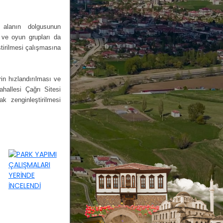
alanın dolgusunun
 ve oyun grupları da
eştirilmesi çalışmasına
in hızlandırılması ve
hallesi Çağrı Sitesi
k zenginleştirilmesi