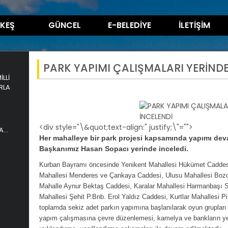
KEŞ
GÜNCEL
E-BELEDİYE
İLETİŞİM
PARK YAPIMI ÇALIŞMALARI YERİNDE
LLİ
RLA
<div style="\&quot;text-align:" justify;\"="">
A
Her mahalleye bir park projesi kapsamında yapımı dev
Başkanımız Hasan Sopacı yerinde inceledi.
Kurban Bayramı öncesinde Yenikent Mahallesi Hükümet Caddes
Mahallesi Menderes ve Çankaya Caddesi, Ulusu Mahallesi Bozo
Mahalle Aynur Bektaş Caddesi, Karalar Mahallesi Harmanbaşı 
Mahallesi Şehit P.Bnb. Erol Yaldız Caddesi, Kurtlar Mahallesi Pi
toplamda sekiz adet parkın yapımına başlanılarak oyun grupları y
yapım çalışmasına çevre düzenlemesi, kamelya ve bankların yer