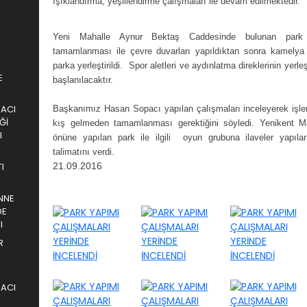
ışıklandırma, yeşillendirme çalışmaları ile devam edilmektedir.
Yeni Mahalle Aynur Bektaş Caddesinde bulunan park 
tamamlanması ile çevre duvarları yapıldıktan sonra kamelya
parka yerleştirildi. Spor aletleri ve aydınlatma direklerinin yerl
E
başlanılacaktır.
PACI
Başkanımız Hasan Sopacı yapılan çalışmaları inceleyerek işler
Ğİ
kış gelmeden tamamlanması gerektiğini söyledi. Yenikent Ma
I
önüne yapılan park ile ilgili oyun grubuna ilaveler yapılara
talimatını verdi.
I
21.09.2016
NNE
DE
I
R
PACI