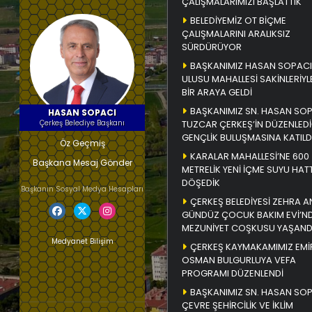
ÇALIŞMALARIMIZI BAŞLATTIK
BELEDİYEMİZ OT BİÇME
ÇALIŞMALARINI ARALIKSIZ
SÜRDÜRÜYOR
BAŞKANIMIZ HASAN SOPACI
ULUSU MAHALLESİ SAKİNLERİYL
BİR ARAYA GELDİ
BAŞKANIMIZ SN. HASAN SO
HASAN SOPACI
Çerkeş Belediye Başkanı
TUZCAR ÇERKEŞ’İN DÜZENLEDİ
GENÇLİK BULUŞMASINA KATILD
Öz Geçmiş
KARALAR MAHALLESİ’NE 600
Başkana Mesaj Gönder
METRELİK YENİ İÇME SUYU HATT
DÖŞEDİK
Başkanın Sosyal Medya Hesapları
ÇERKEŞ BELEDİYESİ ZEHRA A
GÜNDÜZ ÇOCUK BAKIM EVİ’N
MEZUNİYET COŞKUSU YAŞAND
Medyanet Bilişim
ÇERKEŞ KAYMAKAMIMIZ EMİ
OSMAN BULGURLUYA VEFA
PROGRAMI DÜZENLENDİ
BAŞKANIMIZ SN. HASAN SO
ÇEVRE ŞEHİRCİLİK VE İKLİM