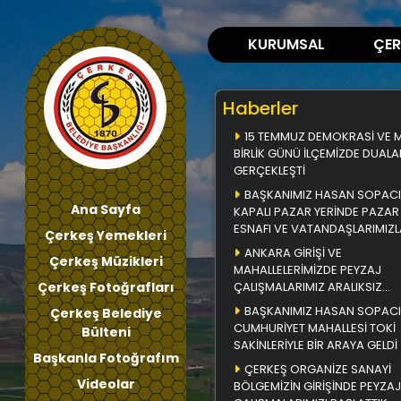
KURUMSAL
ÇER
Haberler
15 TEMMUZ DEMOKRASİ VE Mİ
BİRLİK GÜNÜ İLÇEMİZDE DUALA
GERÇEKLEŞTİ
BAŞKANIMIZ HASAN SOPACI
Ana Sayfa
KAPALI PAZAR YERİNDE PAZAR
ESNAFI VE VATANDAŞLARIMIZL
Çerkeş Yemekleri
BİR ARAYA GELDİ
ANKARA GİRİŞİ VE
Çerkeş Müzikleri
MAHALLELERİMİZDE PEYZAJ
Çerkeş Fotoğrafları
ÇALIŞMALARIMIZ ARALIKSIZ
DEVAM EDİYOR
BAŞKANIMIZ HASAN SOPACI
Çerkeş Belediye
CUMHURİYET MAHALLESİ TOKİ
Bülteni
SAKİNLERİYLE BİR ARAYA GELDİ
Başkanla Fotoğrafım
ÇERKEŞ ORGANİZE SANAYİ
Videolar
BÖLGEMİZİN GİRİŞİNDE PEYZAJ