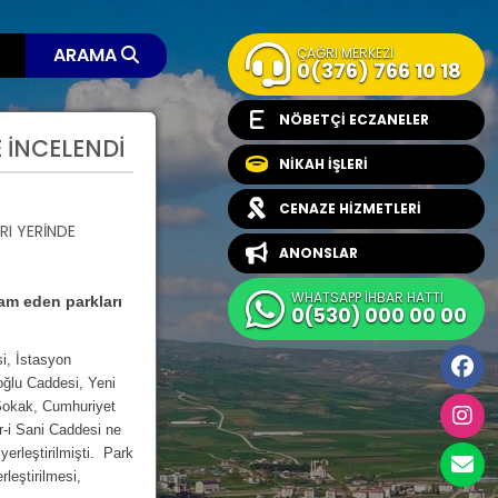
ARAMA
ÇAĞRI MERKEZİ
0(376) 766 10 18
NÖBETÇİ ECZANELER
 İNCELENDİ
NİKAH İŞLERİ
CENAZE HİZMETLERİ
ANONSLAR
WHATSAPP İHBAR HATTI
am eden parkları
0(530) 000 00 00
i, İstasyon
ğlu Caddesi, Yeni
Sokak, Cumhuriyet
r-i Sani Caddesi ne
erleştirilmişti. Park
leştirilmesi,